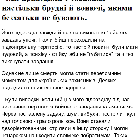
Його підрозділ завжди йшов на виконання бойових
завдань уночі. І коли бійці переходили на
підконтрольну територію, то настрій повинні були мати
чудовий, а психіку - стійку, аби не “губитися” та чітко
виконувати завдання.
Однак не лише смерть могла стати переломним
моментом для українських захисників. Деяких
підводило і психологічне здоров’я.
- Були випадки, коли бійці з мого підрозділу під час
виконання першого ж бойового завдання «ламалися».
Через поставлену задачу, шум, вибухи, постріли і кулі
над головою - грало роль все. Вони ставали
дезорієнтованими, стріляли в іншу сторону і могли
ненароком нашкодити своїм же побратимам. Таких