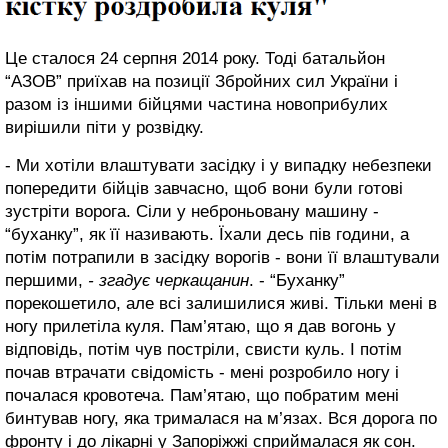
Це сталося 24 серпня 2014 року. Тоді батальйон
“АЗОВ” приїхав на позиції Збройних сил України і
разом із іншими бійцями частина новоприбулих
вирішили піти у розвідку.
- Ми хотіли влаштувати засідку і у випадку небезпеки
попередити бійців завчасно, щоб вони були готові
зустріти ворога. Сіли у неброньовану машину -
“буханку”, як її називають. Їхали десь пів години, а
потім потрапили в засідку ворогів - вони її влаштували
першими,
- згадує черкащанин
. - “Буханку”
порекошетило, але всі залишилися живі. Тільки мені в
ногу прилетіла куля. Пам’ятаю, що я дав вогонь у
відповідь, потім чув постріли, свисти куль. І потім
почав втрачати свідомість - мені розробило ногу і
почалася кровотеча. Пам’ятаю, що побратим мені
бинтував ногу, яка трималася на м’язах. Вся дорога по
фронту і до лікарні у Запоріжжі сприймалася як сон.