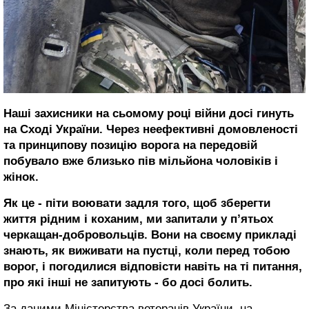
Наші захисники на сьомому році війни досі гинуть
на Сході України. Через неефективні домовленості
та принципову позицію ворога на передовій
побувало вже близько пів мільйона чоловіків і
жінок.
Як це - піти воювати задля того, щоб зберегти
життя рідним і коханим, ми запитали у п’ятьох
черкащан-добровольців. Вони на своєму прикладі
знають, як виживати на пустці, коли перед тобою
ворог, і погодилися відповісти навіть на ті питання,
про які інші не запитують - бо досі болить.
За даними Міністерства ветеранів України, на