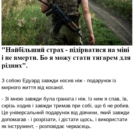
З собою Едуард завжди носив ніж - подарунок із
мирного життя від коханої.
- Зі мною завжди була граната і ніж. Із ним я спав, їв,
скрізь ходив і завжди тримав при собі, що б не робив.
Це універсальний подарунок від дівчини, який завжди
допомагав - і розрізати, і дістати щось, і використати
як інструмент, - розповідає черкасець.