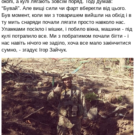
окопі, а кулі лягають зовсім поряд. Тоді думав:
“Бувай”. Але вищі сили чи фарт вберегли від цього.
Був момент, коли ми з товаришем вийшли на обхід і в
ту мить снаряди почали лягати просто навколо нас.
Уламками посікло і мішки, і побило вікна, машини - під
кулі потрапило все. Ми з побратимом почали бігти - і
нас навіть нічого не заділо, хоча все мало закінчитися
сумно, - згадує Ігор Зайчук.