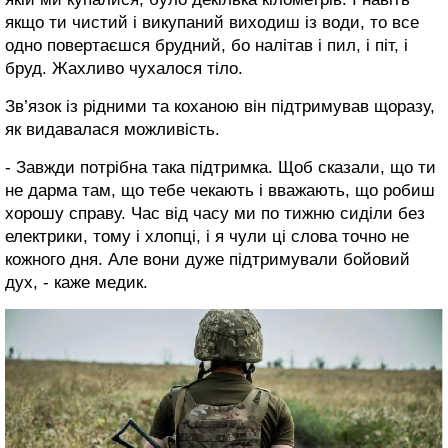
якщо ти чистий і викупаний виходиш із води, то все
одно повертаєшся брудний, бо налітав і пил, і піт, і
бруд. Жахливо чухалося тіло.
Зв’язок із рідними та коханою він підтримував щоразу,
як видавалася можливість.
- Завжди потрібна така підтримка. Щоб сказали, що ти
не дарма там, що тебе чекають і вважають, що робиш
хорошу справу. Час від часу ми по тижню сиділи без
електрики, тому і хлопці, і я чули ці слова точно не
кожного дня. Але вони дуже підтримували бойовий
дух, - каже медик.