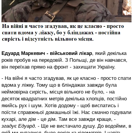
Едуард Маркевич - військовий лікар
, який декілька
років пробув на передовій. З Польщі, де він навчався,
він переїхав прямо на фронт - захищати Україну.
- На війні я часто згадував, як це класно - просто спати
вдома у ліжку. Тому що в бліндажах завжди була
неймовірна сирість, місця вільного не було, - на
десяток квадратних метрів декілька хлопців, постійно
якийсь рух і шум. Хотів додому - щоб виспатись і
поїсти справжньої домашньої їжі. Нас смачно годували
кухарі, але дім - це дім. Там все завжди краще, -
згадує Едуард
. - Ще не вистачало душу. До водойми, в
якій ми купалися, було декілька кілометрів. І навіть