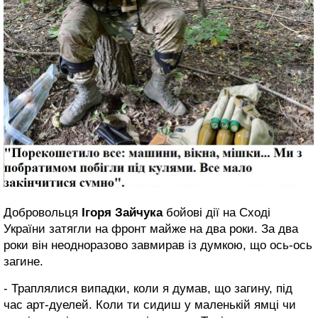
Добровольця
Ігоря Зайчука
бойові дії на Сході
України затягли на фронт майже на два роки. За два
роки він неодноразово завмирав із думкою, що ось-ось
загине.
- Траплялися випадки, коли я думав, що загину, під
час арт-дуелей. Коли ти сидиш у маленькій ямці чи