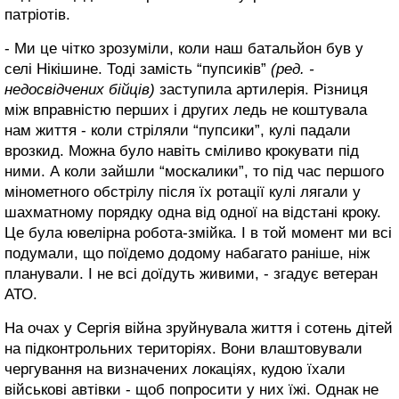
патріотів.
- Ми це чітко зрозуміли, коли наш батальйон був у
селі Нікішине. Тоді замість “пупсиків”
(ред. -
недосвідчених бійців)
заступила артилерія. Різниця
між вправністю перших і других ледь не коштувала
нам життя - коли стріляли “пупсики”, кулі падали
врозкид. Можна було навіть сміливо крокувати під
ними. А коли зайшли “москалики”, то під час першого
мінометного обстрілу після їх ротації кулі лягали у
шахматному порядку одна від одної на відстані кроку.
Це була ювелірна робота-змійка. І в той момент ми всі
подумали, що поїдемо додому набагато раніше, ніж
планували. І не всі доїдуть живими, - згадує ветеран
АТО.
На очах у Сергія війна зруйнувала життя і сотень дітей
на підконтрольних територіях. Вони влаштовували
чергування на визначених локаціях, кудою їхали
військові автівки - щоб попросити у них їжі. Однак не