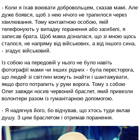
- Коли я їхав воювати добровольцем, сказав мамі. Але
дуже боявся, щоб з нею нічого не трапилося через
хвилювання. Тому контактною особою, якій
телефонують у випадку поранення або загибелі, я
записав брата. Щоб мама дізналася, що зі мною щось
сталося, не напряму від військових, а від іншого сина,
- згадує військовий.
Із собою на передовій у нього не було навіть
фотографії мами чи інших рідних - була пересторога,
що людей зі світлин можуть знайти і шантажувати,
якщо фото потрапить у руки ворога. Тому з собою
Олег завжди носив червоний браслет, який привезли
волонтери разом із гуманітарною допомогою.
- Я надягнув його, бо відчував, що хтось туди вклав
душу. З цим браслетом і отримав поранення.