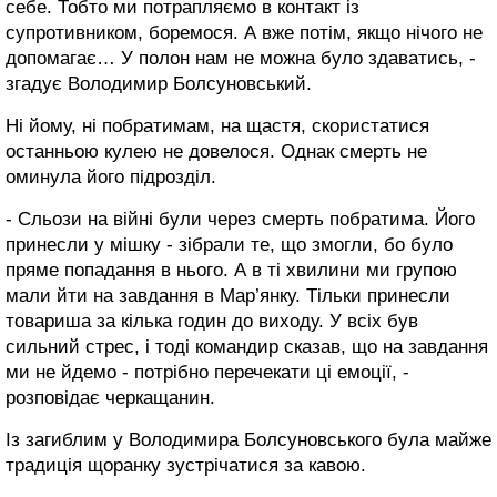
себе. Тобто ми потрапляємо в контакт із
супротивником, боремося. А вже потім, якщо нічого не
допомагає… У полон нам не можна було здаватись, -
згадує Володимир Болсуновський.
Ні йому, ні побратимам, на щастя, скористатися
останньою кулею не довелося. Однак смерть не
оминула його підрозділ.
- Сльози на війні були через смерть побратима. Його
принесли у мішку - зібрали те, що змогли, бо було
пряме попадання в нього. А в ті хвилини ми групою
мали йти на завдання в Мар’янку. Тільки принесли
товариша за кілька годин до виходу. У всіх був
сильний стрес, і тоді командир сказав, що на завдання
ми не йдемо - потрібно перечекати ці емоції, -
розповідає черкащанин.
Із загиблим у Володимира Болсуновського була майже
традиція щоранку зустрічатися за кавою.