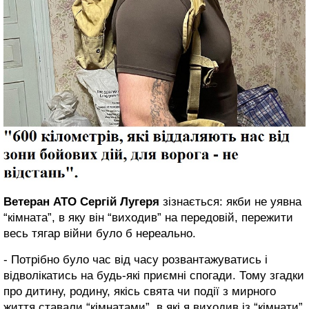
Ветеран АТО Сергій Лугеря
зізнається: якби не уявна
“кімната”, в яку він “виходив” на передовій, пережити
весь тягар війни було б нереально.
- Потрібно було час від часу розвантажуватись і
відволікатись на будь-які приємні спогади. Тому згадки
про дитину, родину, якісь свята чи події з мирного
життя ставали “кімнатами”, в які я виходив із “кімнати”