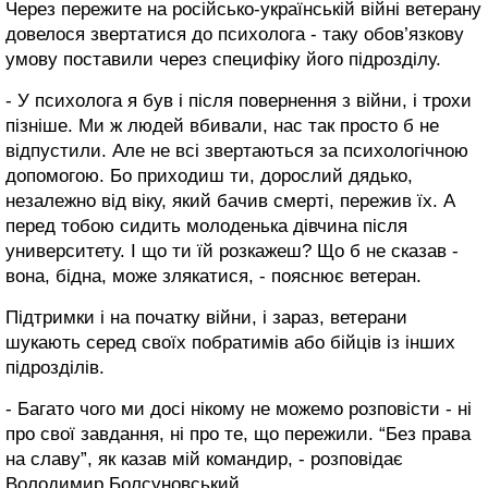
Через пережите на російсько-українській війні ветерану
довелося звертатися до психолога - таку обов’язкову
умову поставили через специфіку його підрозділу.
- У психолога я був і після повернення з війни, і трохи
пізніше. Ми ж людей вбивали, нас так просто б не
відпустили. Але не всі звертаються за психологічною
допомогою. Бо приходиш ти, дорослий дядько,
незалежно від віку, який бачив смерті, пережив їх. А
перед тобою сидить молоденька дівчина після
университету. І що ти їй розкажеш? Що б не сказав -
вона, бідна, може злякатися, - пояснює ветеран.
Підтримки і на початку війни, і зараз, ветерани
шукають серед своїх побратимів або бійців із інших
підрозділів.
- Багато чого ми досі нікому не можемо розповісти - ні
про свої завдання, ні про те, що пережили. “Без права
на славу”, як казав мій командир, - розповідає
Володимир Болсуновський.