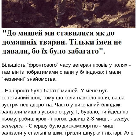
Більшість “фронтового” часу ветеран провів у полях -
там він із побратимами спали у бліндажах і мали
“незвичні” знайомства.
- На фронті було багато мишей. У мене був
естетичний шок, тому що коли навколо поля, ваша
зустріч невідворотна. Часто у викопаний бліндаж
залізали миші з усього округу. І, бувало, ти йдеш по
ньому, робиш крок - і ногою давиш 2-3 миші,
- згадує
ветеран.
- Спершу було дискомфортно - миші
залізали у спальні мішки, гризли шнурки і ліхтарі. Але