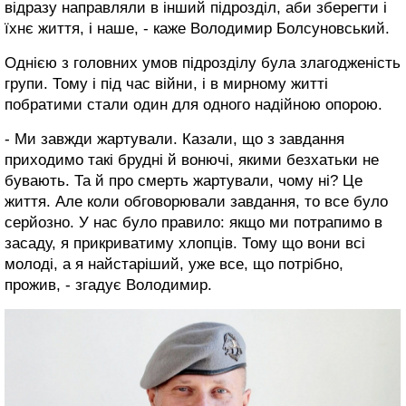
відразу направляли в інший підрозділ, аби зберегти і
їхнє життя, і наше, - каже Володимир Болсуновський.
Однією з головних умов підрозділу була злагодженість
групи. Тому і під час війни, і в мирному житті
побратими стали один для одного надійною опорою.
- Ми завжди жартували. Казали, що з завдання
приходимо такі брудні й вонючі, якими безхатьки не
бувають. Та й про смерть жартували, чому ні? Це
життя. Але коли обговорювали завдання, то все було
серйозно. У нас було правило: якщо ми потрапимо в
засаду, я прикриватиму хлопців. Тому що вони всі
молоді, а я найстаріший, уже все, що потрібно,
прожив, - згадує Володимир.