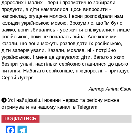
дорослих і малих - перші прагматично забирали
продукти, а діти намагалися щось випросити -
наприклад, згущене молоко. І вони розповідали нам
колядки українською мовою. Зрозуміло, що їм було
важко, вони збивались - усе життя спілкувалися лише
російською, поки не почалась війна. Але коли ми
казали, що вони можуть розповідати їх російською,
діти заперечували. Казали, мовляв, ні - потрібно
українською. І мене це дивувало: діти, багато з яких
безпритульні, настільки серйозно ставилися до цього
питання. Набагато серйозніше, ніж дорослі, - пригадує
Сергій Лугеря.
Автор Аліна Євич
Усі найцікавіші новини Черкас та регіону можна
отримувати на нашому каналі в
Telegram
ПОДІЛИТИСЬ
Facebook
Telegram