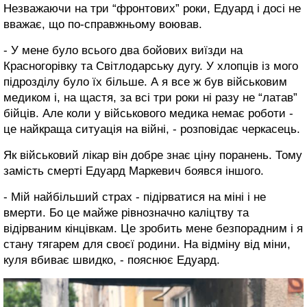
Незважаючи на три “фронтових” роки, Едуард і досі не
вважає, що по-справжньому воював.
- У мене було всього два бойових виїзди на
Красногорівку та Світлодарську дугу. У хлопців із мого
підрозділу було їх більше. А я все ж був військовим
медиком і, на щастя, за всі три роки ні разу не “латав”
бійців. Але коли у військового медика немає роботи -
це найкраща ситуація на війні, - розповідає черкасець.
Як військовий лікар він добре знає ціну поранень. Тому
замість смерті Едуард Маркевич боявся іншого.
- Мій найбільший страх - підірватися на міні і не
вмерти. Бо це майже рівнозначно каліцтву та
відірваним кінцівкам. Це зробить мене безпорадним і я
стану тягарем для своєї родини. На відміну від міни,
куля вбиває швидко, - пояснює Едуард.