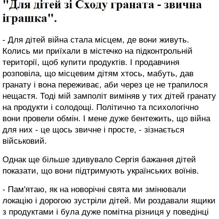
- Для дітей війна стала місцем, де вони живуть.
Колись ми приїхали в містечко на підконтрольній
території, щоб купити продуктів. І продавчиня
розповіла, що місцевим дітям хтось, мабуть, дав
гранату і вона переживає, аби через це не трапилося
нещастя. Тоді мій замполіт виміняв у тих дітей гранату
на продукти і солодощі. Політично та психологічно
вони провели обмін. І мене дуже бентежить, що війна
для них - це щось звичне і просте, - зізнається
військовий.
Однак ще більше здивувало Сергія бажання дітей
показати, що вони підтримують українських воїнів.
- Пам'ятаю, як на новорічні свята ми змінювали
локацію і дорогою зустріли дітей. Ми роздавали ящики
з продуктами і була дуже помітна різниця у поведінці