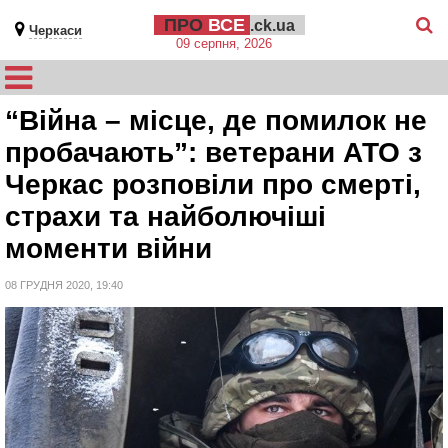
ПРО
ВСЕ
.ck.ua
Черкаси
09 серпня, 2026
“Війна – місце, де помилок не
пробачають”: ветерани АТО з
Черкас розповіли про смерті,
страхи та найболючіші
моменти війни
08 ГРУДНЯ 2020, 19:40