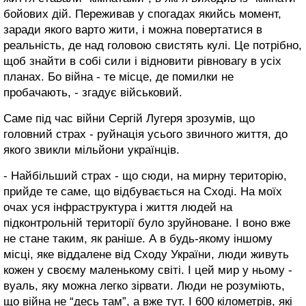
бойових дій. Переживав у спогадах якийсь момент,
заради якого варто жити, і можна повертатися в
реальність, де над головою свистять кулі. Це потрібно,
щоб знайти в собі сили і відновити рівновагу в усіх
планах. Бо війна - те місце, де помилки не
пробачають, - згадує військовий.
Саме під час війни Сергій Лугеря зрозумів, що
головний страх - руйнація усього звичного життя, до
якого звикли мільйони українців.
- Найбільший страх - що сюди, на мирну територію,
прийде те саме, що відбувається на Сході. На моїх
очах уся інфраструктура і життя людей на
підконтрольній території було зруйноване. І воно вже
не стане таким, як раніше. А в будь-якому іншому
місці, яке віддалене від Сходу України, люди живуть
кожен у своєму маленькому світі. І цей мир у ньому -
вуаль, яку можна легко зірвати. Люди не розуміють,
що війна не “десь там”, а вже тут. І 600 кілометрів, які