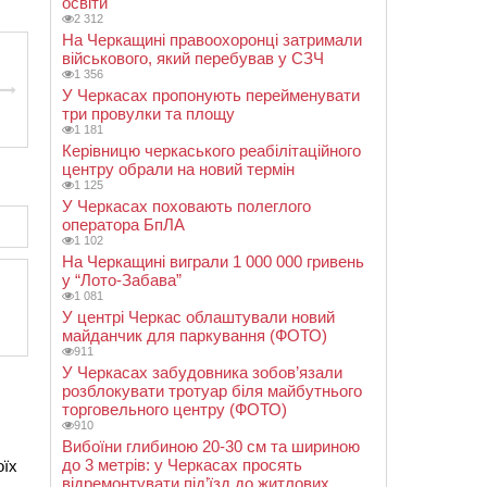
освіти
2 312
На Черкащині правоохоронці затримали
військового, який перебував у СЗЧ
1 356
У Черкасах пропонують перейменувати
три провулки та площу
1 181
Керівницю черкаського реабілітаційного
центру обрали на новий термін
1 125
У Черкасах поховають полеглого
оператора БпЛА
1 102
На Черкащині виграли 1 000 000 гривень
у “Лото-Забава”
1 081
У центрі Черкас облаштували новий
майданчик для паркування (ФОТО)
911
У Черкасах забудовника зобов’язали
розблокувати тротуар біля майбутнього
торговельного центру (ФОТО)
910
Вибоїни глибиною 20-30 см та шириною
до 3 метрів: у Черкасах просять
оїх
відремонтувати під’їзд до житлових