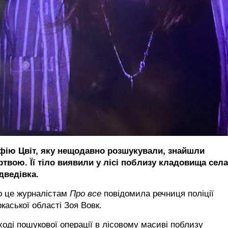
фію Цвіт, яку нещодавно розшукували, знайшли
ртвою. Її тіло виявили у лісі поблизу кладовища села
дведівка.
о це журналістам
Про все
повідомила речниця поліції
каської області Зоя Вовк.
ході пошукової операції в лісовому масиві поблизу