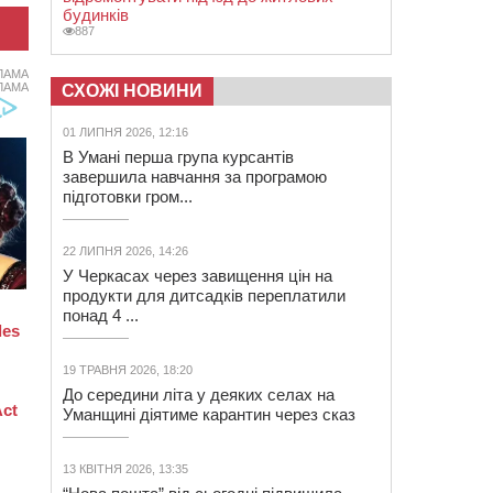
будинків
887
ЛАМА
ЛАМА
СХОЖІ НОВИНИ
01 ЛИПНЯ 2026, 12:16
В Умані перша група курсантів
завершила навчання за програмою
підготовки гром...
22 ЛИПНЯ 2026, 14:26
У Черкасах через завищення цін на
продукти для дитсадків переплатили
понад 4 ...
19 ТРАВНЯ 2026, 18:20
До середини літа у деяких селах на
Уманщині діятиме карантин через сказ
13 КВІТНЯ 2026, 13:35