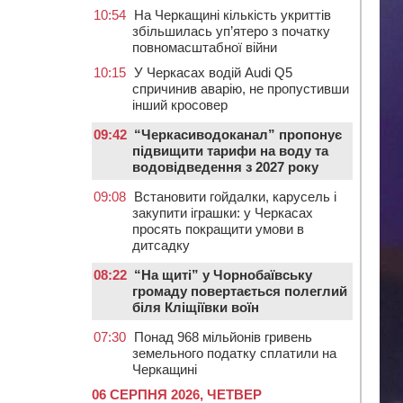
10:54
На Черкащині кількість укриттів
збільшилась уп’ятеро з початку
повномасштабної війни
10:15
У Черкасах водій Audi Q5
спричинив аварію, не пропустивши
інший кросовер
09:42
“Черкасиводоканал” пропонує
підвищити тарифи на воду та
водовідведення з 2027 року
09:08
Встановити гойдалки, карусель і
закупити іграшки: у Черкасах
просять покращити умови в
дитсадку
08:22
“На щиті” у Чорнобаївську
громаду повертається полеглий
біля Кліщіївки воїн
07:30
Понад 968 мільйонів гривень
земельного податку сплатили на
Черкащині
06 СЕРПНЯ 2026, ЧЕТВЕР