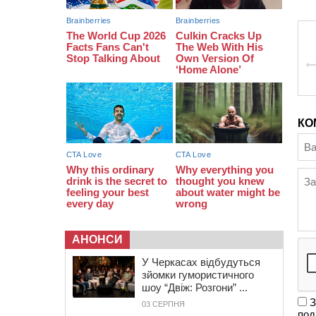
13:55
У Тальному працівники ТЦК
вибили вікно і витягли з автівки
чоловіка (ВІДЕО)
13:27
На Звенигородщині чоловік до
смерті побив 82-річного
односельця
КО
АНОНСИ
У Черкасах відбудуться
зйомки гумористичного
шоу “Двіж: Розгони” ...
З
03 СЕРПНЯ
под