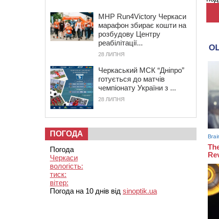
MHP Run4Victory Черкаси
марафон збирає кошти на
розбудову Центру
реабілітації...
28 ЛИПНЯ
Черкаський МСК “Дніпро”
готується до матчів
чемпіонату України з ...
28 ЛИПНЯ
ПОГОДА
Погода
Черкаси
вологість:
тиск:
вітер:
Погода на 10 днів від
sinoptik.ua