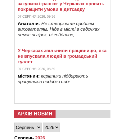
закупити іграшки: у Черкасах просять
покращити умови в дитсадку
07 СЕРПНЯ 2026, 09:36
Анатолій:
Не створюйте проблем
вихователям. Ніде в місті в садочках
немає ні гірок, ні гойдалок, ...
У Черкасах звільнили працівницю, яка
не впускала людей в громадський
туалет
07 СЕРПНЯ 2026, 08:39
містянин:
керівники підбирають
працівників подобію собі
АРХІВ НОВИН
Серпень
2026