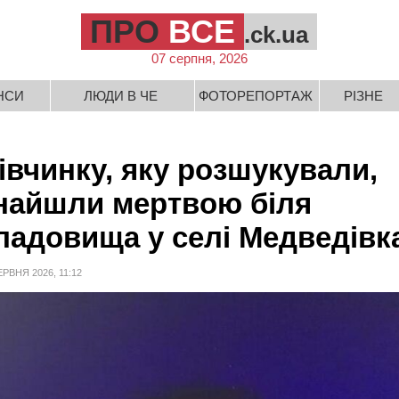
ПРО
ВСЕ
.ck.ua
07 серпня, 2026
НСИ
ЛЮДИ В ЧЕ
ФОТОРЕПОРТАЖ
РІЗНЕ
івчинку, яку розшукували,
найшли мертвою біля
ладовища у селі Медведівк
ЕРВНЯ 2026, 11:12