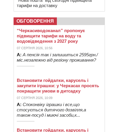
“Нова пошта” від сьогодні підвищила
тарифи на доставку
ОБГОВОРЕННЯ
“Черкасиводоканал” пропонує
підвищити тарифи на воду та
водовідведення з 2027 року
07 СЕРПНЯ 2026, 10:56
А:
А пенсія так і залишиться 2595грн./
міс.незалежно від регіону проживання?
Встановити гойдалки, карусель і
закупити іграшки: у Черкасах просять
покращити умови в дитсадку
07 СЕРПНЯ 2026, 10:09
А:
Споконвіку іграшки і все,що
стосується дитячого дозвілля,а
також-посуд і миючі засоби,к...
Встановити гойдалки, карусель і