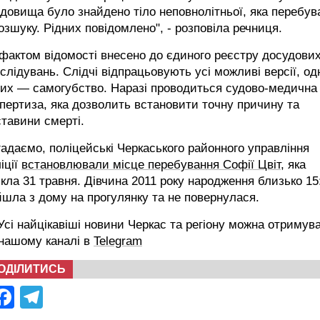
довища було знайдено тіло неповнолітньої, яка перебув
озшуку. Рідних повідомлено", - розповіла речниця.
фактом відомості внесено до єдиного реєстру досудови
слідувань. Слідчі відпрацьовують усі можливі версії, од
них — самогубство. Наразі проводиться судово-медична
пертиза, яка дозволить встановити точну причину та
тавини смерті.
адаємо, поліцейські Черкаського районного управління
іції
встановлювали місце перебування Софії Цвіт
, яка
кла 31 травня. Дівчина 2011 року народження близько 15
шла з дому на прогулянку та не повернулася.
сі найцікавіші новини Черкас та регіону можна отримув
 нашому каналі в
Telegram
ОДІЛИТИСЬ
Facebook
Telegram