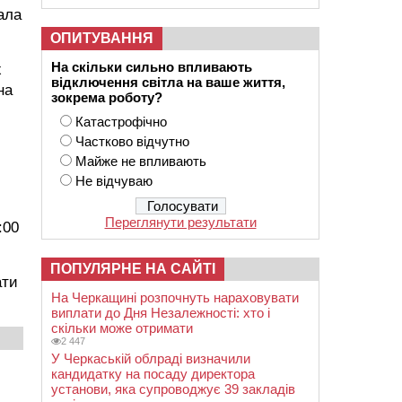
ала
ОПИТУВАННЯ
На скільки сильно впливають
х
відключення світла на ваше життя,
на
зокрема роботу?
Катастрофічно
Частково відчутно
Майже не впливають
Не відчуваю
Переглянути результати
:00
ПОПУЛЯРНЕ НА САЙТІ
ати
На Черкащині розпочнуть нараховувати
виплати до Дня Незалежності: хто і
скільки може отримати
2 447
У Черкаській облраді визначили
кандидатку на посаду директора
установи, яка супроводжує 39 закладів