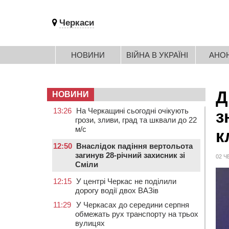
Черкаси
НОВИНИ
ВІЙНА В УКРАЇНІ
АНО
Д
НОВИНИ
13:26
На Черкащині сьогодні очікують
з
грози, зливи, град та шквали до 22
м/с
к
12:50
Внаслідок падіння вертольота
загинув 28-річний захисник зі
02 Ч
Сміли
12:15
У центрі Черкас не поділили
дорогу водії двох ВАЗів
11:29
У Черкасах до середини серпня
обмежать рух транспорту на трьох
вулицях