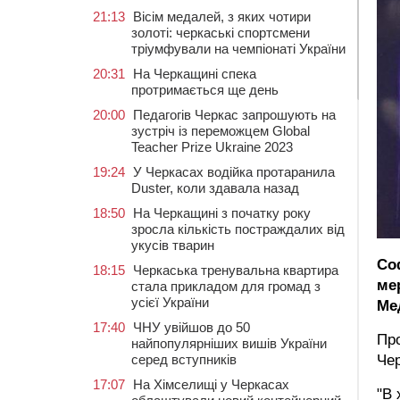
21:13
Вісім медалей, з яких чотири
золоті: черкаські спортсмени
тріумфували на чемпіонаті України
20:31
На Черкащині спека
протримається ще день
20:00
Педагогів Черкас запрошують на
зустріч із переможцем Global
Teacher Prize Ukraine 2023
19:24
У Черкасах водійка протаранила
Duster, коли здавала назад
18:50
На Черкащині з початку року
зросла кількість постраждалих від
укусів тварин
Со
18:15
Черкаська тренувальна квартира
ме
стала прикладом для громад з
усієї України
Ме
17:40
ЧНУ увійшов до 50
Пр
найпопулярніших вишів України
серед вступників
Чер
17:07
На Хімселищі у Черкасах
"В 