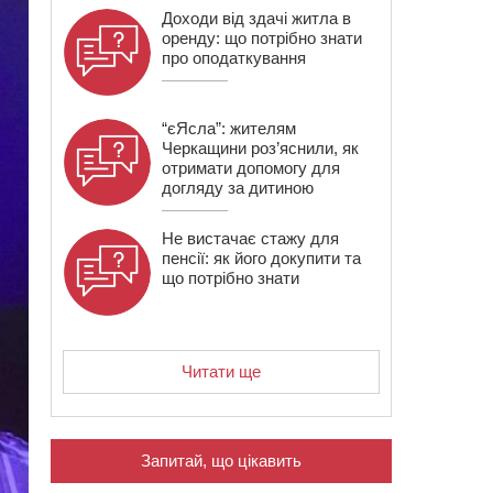
Доходи від здачі житла в
оренду: що потрібно знати
про оподаткування
“єЯсла”: жителям
Черкащини роз’яснили, як
отримати допомогу для
догляду за дитиною
Не вистачає стажу для
пенсії: як його докупити та
що потрібно знати
Читати ще
Запитай, що цікавить