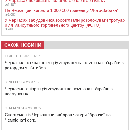
У Черкасах поховають полеглого оператора БпЛА
1 107
На Черкащині виграли 1 000 000 гривень у “Лото-Забава”
1 083
У Черкасах забудовника зобов’язали розблокувати тротуар
біля майбутнього торговельного центру (ФОТО)
918
СХОЖІ НОВИНИ
17 ЛЮТОГО 2026, 16:57
Черкаські легкоатлети тріумфували на чемпіонаті України з
рекордом у п’ятибор...
30 ЧЕРВНЯ 2026, 07:37
Черкаські юніори тріумфували на чемпіонаті України з
веслування
05 БЕРЕЗНЯ 2026, 19:09
Спортсмен із Черкащини виборов чотири “бронзи” на
Чемпіонаті світ...