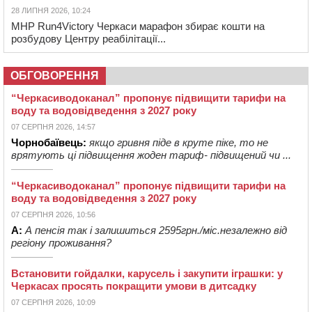
28 ЛИПНЯ 2026, 10:24
MHP Run4Victory Черкаси марафон збирає кошти на
розбудову Центру реабілітації...
ОБГОВОРЕННЯ
“Черкасиводоканал” пропонує підвищити тарифи на
воду та водовідведення з 2027 року
07 СЕРПНЯ 2026, 14:57
Чорнобаївець:
якщо гривня піде в круте піке, то не
врятують ці підвищення жоден тариф- підвищений чи ...
“Черкасиводоканал” пропонує підвищити тарифи на
воду та водовідведення з 2027 року
07 СЕРПНЯ 2026, 10:56
А:
А пенсія так і залишиться 2595грн./міс.незалежно від
регіону проживання?
Встановити гойдалки, карусель і закупити іграшки: у
Черкасах просять покращити умови в дитсадку
07 СЕРПНЯ 2026, 10:09