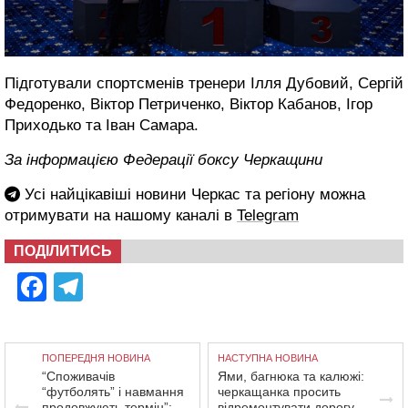
Підготували спортсменів тренери Ілля Дубовий, Сергій
Федоренко, Віктор Петриченко, Віктор Кабанов, Ігор
Приходько та Іван Самара.
За інформацією Федерації боксу Черкащини
Усі найцікавіші новини Черкас та регіону можна
отримувати на нашому каналі в
Telegram
ПОДІЛИТИСЬ
Facebook
Telegram
ПОПЕРЕДНЯ НОВИНА
НАСТУПНА НОВИНА
“Споживачів
Ями, багнюка та калюжі:
“футболять” і навмання
черкащанка просить
продовжують термін”:
відремонтувати дорогу