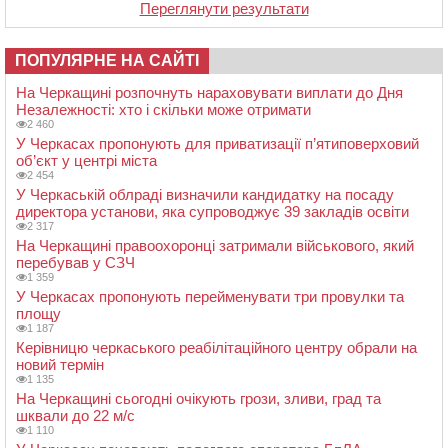
Переглянути результати
ПОПУЛЯРНЕ НА САЙТІ
На Черкащині розпочнуть нараховувати виплати до Дня
Незалежності: хто і скільки може отримати
2 460
У Черкасах пропонують для приватизації п’ятиповерховий
об’єкт у центрі міста
2 454
У Черкаській облраді визначили кандидатку на посаду
директора установи, яка супроводжує 39 закладів освіти
2 317
На Черкащині правоохоронці затримали військового, який
перебував у СЗЧ
1 359
У Черкасах пропонують перейменувати три провулки та
площу
1 187
Керівницю черкаського реабілітаційного центру обрали на
новий термін
1 135
На Черкащині сьогодні очікують грози, зливи, град та
шквали до 22 м/с
1 110