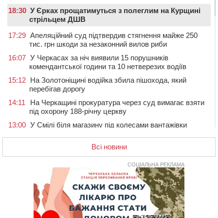
18:30
У Єрках прощатимуться з полеглим на Курщині
стрільцем ДШВ
17:29
Апеляційний суд підтвердив стягнення майже 250
тис. грн шкоди за незаконний вилов риби
16:07
У Черкасах за ніч виявили 15 порушників
комендантської години та 10 нетверезих водіїв
15:12
На Золотоніщині водійка збила пішохода, який
перебігав дорогу
14:11
На Черкащині прокуратура через суд вимагає взяти
під охорону 188-річну церкву
13:00
У Смілі біля магазину під колесами вантажівки
загинула жінка
Всі новини
11:33
У Черкасах пропонують для приватизації
п’ятиповерховий об’єкт у центрі міста
СОЦІАЛЬНА РЕКЛАМА
10:00
Не вистачає стажу для пенсії: як його докупити та що
потрібно знати
08:23
У Черкасах виявили низку недоліків у гуртожитку, де
проживають ВПО
07 СЕРПНЯ 2026, П'ЯТНИЦЯ