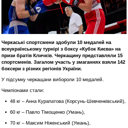
Черкаські спортсмени здобули 10 медалей на
всеукраїнському турнірі з боксу «Кубок Києва» на
призи братів Кличків. Черкащину представляли 15
спортсменів. Загалом участь у змаганнях взяли 142
боксери з різних регіонів України.
У підсумку черкащани вибороли 10 медалей.
Чемпіонами стали:
48 кг – Анна Курапатова (Корсунь-Шевченківський),
60 кг – Павло Тімощенко (Умань),
70 кг – Максим Ніженський (Умань),