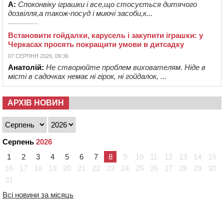
А:
Споконвіку іграшки і все,що стосується дитячого
дозвілля,а також-посуд і миючі засоби,к...
Встановити гойдалки, карусель і закупити іграшки: у
Черкасах просять покращити умови в дитсадку
07 СЕРПНЯ 2026, 09:36
Анатолій:
Не створюйте проблем вихователям. Ніде в
місті в садочках немає ні гірок, ні гойдалок, ...
АРХІВ НОВИН
Серпень
2026
1
2
3
4
5
6
7
8
9
10
11
12
13
14
15
16
17
18
19
20
21
22
23
24
25
26
27
28
29
30
31
Всі новини за місяць