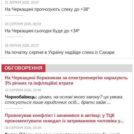
31 ЛИПНЯ 2026, 20:47
На Черкащині прогнозують спеку до +38°
03 СЕРПНЯ 2026, 08:33
На Черкащині сьогодні буде до +34º
29 ЛИПНЯ 2026, 20:37
На початку серпня в Україну надійде спека із Сахари
ОБГОВОРЕННЯ
На Черкащині боржникам за електроенергію нарахують
3% річних та інфляційні втрати
10 СЕРПНЯ 2026, 10:48
Чорнобаївець:
цікаво, на основі якого закону? ця умова
стосується лише юридичних осіб... брати зайві ...
Провокував конфлікт і зачинився в автівці: у ТЦК
прокоментували скандал із затриманням чоловіка у...
09 СЕРПНЯ 2026, 20:28