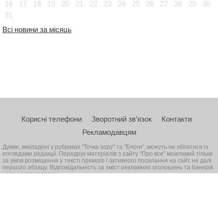
16
17
18
19
20
21
22
23
24
25
26
27
28
29
30
31
Всі новини за місяць
Корисні телефони
Зворотний зв’язок
Контакти
Рекламодавцям
Думки, викладені у рубриках "Точка зору" та "Блоги", можуть не збігатися із
поглядами редакції. Передрук матеріалів з сайту "Про все" можливий тільки
за умов розміщення у тексті прямого і активного посилання на сайт не далі
першого абзацу. Відповідальність за зміст рекламних оголошень та банерів
несе рекламодавець
© 2026, Всі права захищені