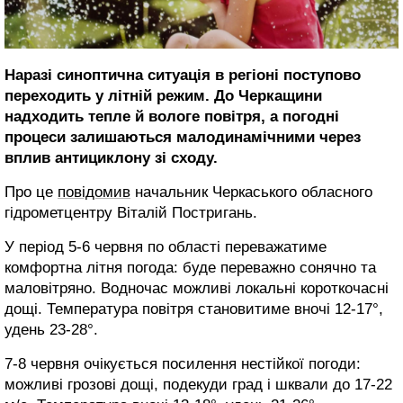
Наразі синоптична ситуація в регіоні поступово
переходить у літній режим. До Черкащини
надходить тепле й вологе повітря, а погодні
процеси залишаються малодинамічними через
вплив антициклону зі сходу.
Про це
повідомив
начальник Черкаського обласного
гідрометцентру Віталій Постригань.
У період 5-6 червня по області переважатиме
комфортна літня погода: буде переважно сонячно та
маловітряно. Водночас можливі локальні короткочасні
дощі. Температура повітря становитиме вночі 12-17°,
удень 23-28°.
7-8 червня очікується посилення нестійкої погоди:
можливі грозові дощі, подекуди град і шквали до 17-22