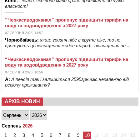
Коля:
Підари, яке вони мали право проникати до чужої
власності
“Черкасиводоканал” пропонує підвищити тарифи на
воду та водовідведення з 2027 року
07 СЕРПНЯ 2026, 14:57
Чорнобаївець:
якщо гривня піде в круте піке, то не
врятують ці підвищення жоден тариф- підвищений чи ...
“Черкасиводоканал” пропонує підвищити тарифи на
воду та водовідведення з 2027 року
07 СЕРПНЯ 2026, 10:56
А:
А пенсія так і залишиться 2595грн./міс.незалежно від
регіону проживання?
АРХІВ НОВИН
Серпень
2026
1
2
3
4
5
6
7
8
9
10
11
12
13
14
15