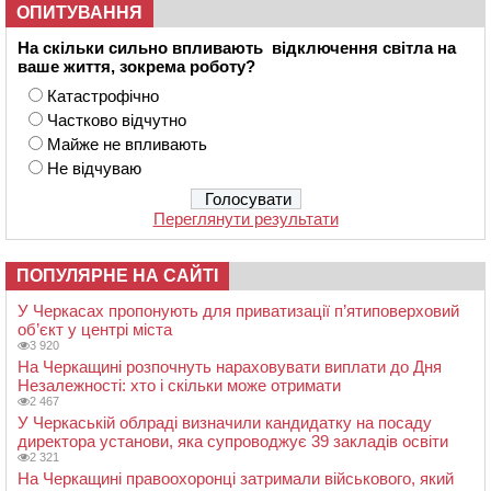
ОПИТУВАННЯ
На скільки сильно впливають відключення світла на
ваше життя, зокрема роботу?
Катастрофічно
Частково відчутно
Майже не впливають
Не відчуваю
Переглянути результати
ПОПУЛЯРНЕ НА САЙТІ
У Черкасах пропонують для приватизації п’ятиповерховий
об’єкт у центрі міста
3 920
На Черкащині розпочнуть нараховувати виплати до Дня
Незалежності: хто і скільки може отримати
2 467
У Черкаській облраді визначили кандидатку на посаду
директора установи, яка супроводжує 39 закладів освіти
2 321
На Черкащині правоохоронці затримали військового, який