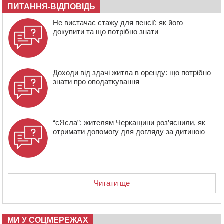
загинула жінка
ПИТАННЯ-ВІДПОВІДЬ
11:33
У Черкасах пропонують для приватизації
Не вистачає стажу для пенсії: як його
п’ятиповерховий об’єкт у центрі міста
докупити та що потрібно знати
10:00
Не вистачає стажу для пенсії: як його докупити та що
потрібно знати
Доходи від здачі житла в оренду: що потрібно
знати про оподаткування
“єЯсла”: жителям Черкащини роз’яснили, як
отримати допомогу для догляду за дитиною
Читати ще
МИ У СОЦМЕРЕЖАХ