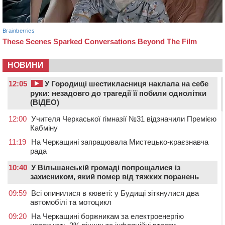
НОВИНИ
12:05
У Городищі шестикласниця наклала на себе
руки: незадовго до трагедії її побили однолітки
(ВІДЕО)
12:00
Учителя Черкаської гімназії №31 відзначили Премією
Кабміну
11:19
На Черкащині запрацювала Мистецько-краєзнавча
рада
10:40
У Вільшанській громаді попрощалися із
захисником, який помер від тяжких поранень
09:59
Всі опинилися в кюветі: у Будищі зіткнулися два
автомобілі та мотоцикл
09:20
На Черкащині боржникам за електроенергію