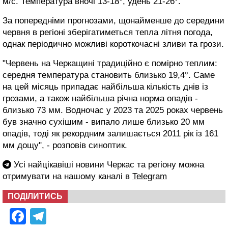
м/с. Температура вночі 13-18°, удень 21-26°.
За попередніми прогнозами, щонайменше до середини
червня в регіоні зберігатиметься тепла літня погода,
однак періодично можливі короткочасні зливи та грози.
"Червень на Черкащині традиційно є помірно теплим:
середня температура становить близько 19,4°. Саме
на цей місяць припадає найбільша кількість днів із
грозами, а також найбільша річна норма опадів -
близько 73 мм. Водночас у 2023 та 2025 роках червень
був значно сухішим - випало лише близько 20 мм
опадів, тоді як рекордним залишається 2011 рік із 161
мм дощу", - розповів синоптик.
Усі найцікавіші новини Черкас та регіону можна
отримувати на нашому каналі в
Telegram
ПОДІЛИТИСЬ
Facebook
Telegram