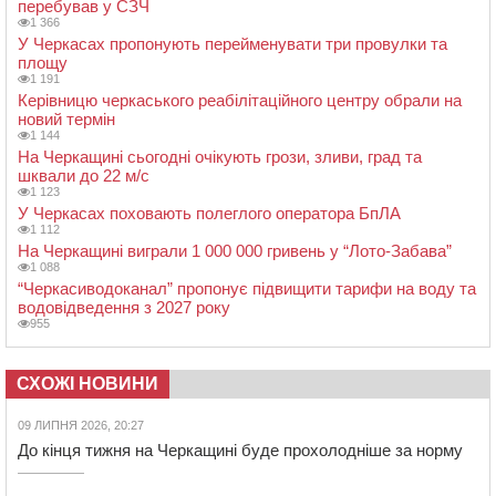
перебував у СЗЧ
1 366
У Черкасах пропонують перейменувати три провулки та
площу
1 191
Керівницю черкаського реабілітаційного центру обрали на
новий термін
1 144
На Черкащині сьогодні очікують грози, зливи, град та
шквали до 22 м/с
1 123
У Черкасах поховають полеглого оператора БпЛА
1 112
На Черкащині виграли 1 000 000 гривень у “Лото-Забава”
1 088
“Черкасиводоканал” пропонує підвищити тарифи на воду та
водовідведення з 2027 року
955
СХОЖІ НОВИНИ
09 ЛИПНЯ 2026, 20:27
До кінця тижня на Черкащині буде прохолодніше за норму