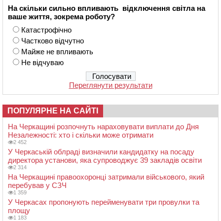
На скільки сильно впливають відключення світла на
ваше життя, зокрема роботу?
Катастрофічно
Частково відчутно
Майже не впливають
Не відчуваю
Переглянути результати
ПОПУЛЯРНЕ НА САЙТІ
На Черкащині розпочнуть нараховувати виплати до Дня
Незалежності: хто і скільки може отримати
2 452
У Черкаській облраді визначили кандидатку на посаду
директора установи, яка супроводжує 39 закладів освіти
2 314
На Черкащині правоохоронці затримали військового, який
перебував у СЗЧ
1 359
У Черкасах пропонують перейменувати три провулки та
площу
1 183