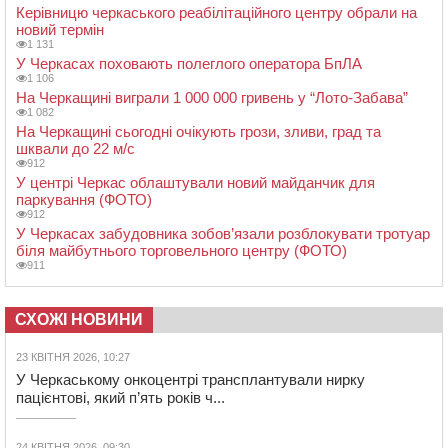
Керівницю черкаського реабілітаційного центру обрали на
новий термін
1 131
У Черкасах поховають полеглого оператора БпЛА
1 106
На Черкащині виграли 1 000 000 гривень у “Лото-Забава”
1 082
На Черкащині сьогодні очікують грози, зливи, град та
шквали до 22 м/с
912
У центрі Черкас облаштували новий майданчик для
паркування (ФОТО)
912
У Черкасах забудовника зобов’язали розблокувати тротуар
біля майбутнього торговельного центру (ФОТО)
911
СХОЖІ НОВИНИ
23 КВІТНЯ 2026, 10:27
У Черкаському онкоцентрі трансплантували нирку
пацієнтові, який п’ять років ч...
24 КВІТНЯ 2026, 09:30