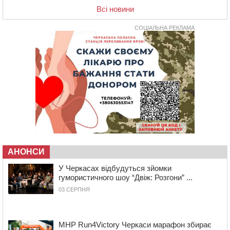
ОВА виділити кошти на дороговартісні ліки
Всі новини
17:15
На Уманщині судитимуть колишню очільницю відділу
СОЦІАЛЬНА РЕКЛАМА
освіти через закупівлю електрики за завищеною
ціною
16:40
У Черкасах провели в останню путь двох
загиблих воїнів
16:07
До 1 вересня у Черкасах оновлюють дорожню
розмітку біля навчальних закладів (ФОТОФАКТ)
15:39
На честь загиблого захисника і чемпіона світу в
Черкасах відкрили спортивно-реабілітаційний центр
15:05
На Звенигородщині, попри заборону міськради,
проведуть “Ше.Fest”
АНОНСИ
14:31
У Каневі аномальна спека призвела до перебоїв у
роботі електромереж та комунальних служб
У Черкасах відбудуться зйомки
гумористичного шоу “Двіж: Розгони” ...
14:02
На Черкащині намолотили перший мільйон тонн
зерна нового врожаю
03 СЕРПНЯ
13:40
На Кам’янщині сталася масштабна пожежа
сміттєзвалища
MHP Run4Victory Черкаси марафон збирає
13:26
На Черкащині сьогодні очікують грози, зливи, град та