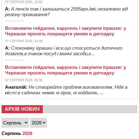
07 СЕРПНЯ 2026, 10:56
А:
А пенсія так і залишиться 2595грн./міс.незалежно від
регіону проживання?
Встановити гойдалки, карусель і закупити іграшки: у
Черкасах просять покращити умови в дитсадку
07 СЕРПНЯ 2026, 10:09
А:
Споконвіку іграшки і все,що стосується дитячого
дозвілля,а також-посуд і миючі засоби,к...
Встановити гойдалки, карусель і закупити іграшки: у
Черкасах просять покращити умови в дитсадку
07 СЕРПНЯ 2026, 09:36
Анатолій:
Не створюйте проблем вихователям. Ніде в
місті в садочках немає ні гірок, ні гойдалок, ...
АРХІВ НОВИН
Серпень
2026