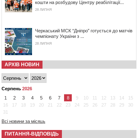
кошти на розбудову Центру реабілітації...
шквали до 22 м/с
28 ЛИПНЯ
12:50
Внаслідок падіння вертольота загинув 28-річний
захисник зі Сміли
12:15
У центрі Черкас не поділили дорогу водії двох ВАЗів
Черкаський МСК “Дніпро” готується до матчів
чемпіонату України з ...
11:29
У Черкасах до середини серпня обмежать рух
транспорту на трьох вулицях
28 ЛИПНЯ
10:54
На Черкащині кількість укриттів збільшилась
уп’ятеро з початку повномасштабної війни
АРХІВ НОВИН
10:15
У Черкасах водій Audi Q5 спричинив аварію, не
пропустивши інший кросовер
09:42
“Черкасиводоканал” пропонує підвищити
тарифи на воду та водовідведення з 2027 року
Серпень
2026
09:08
Встановити гойдалки, карусель і закупити іграшки: у
1
2
3
4
5
6
7
8
9
10
11
12
13
14
15
Черкасах просять покращити умови в дитсадку
16
17
18
19
20
21
22
23
24
25
26
27
28
29
30
31
08:22
“На щиті” у Чорнобаївську громаду повертається
полеглий біля Кліщіївки воїн
Всі новини за місяць
07:30
Понад 968 мільйонів гривень земельного податку
ПИТАННЯ-ВІДПОВІДЬ
сплатили на Черкащині