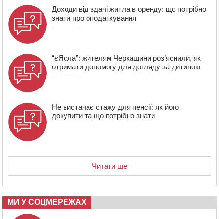
06 СЕРПНЯ 2026, ЧЕТВЕР
Доходи від здачі житла в оренду: що потрібно
знати про оподаткування
21:13
Вісім медалей, з яких чотири золоті: черкаські
спортсмени тріумфували на чемпіонаті України
“єЯсла”: жителям Черкащини роз’яснили, як
отримати допомогу для догляду за дитиною
Не вистачає стажу для пенсії: як його
докупити та що потрібно знати
Читати ще
МИ У СОЦМЕРЕЖАХ