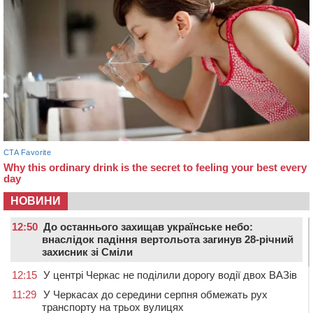
НОВИНИ
12:50
До останнього захищав українське небо:
внаслідок падіння вертольота загинув 28-річний
захисник зі Сміли
12:15
У центрі Черкас не поділили дорогу водії двох ВАЗів
11:29
У Черкасах до середини серпня обмежать рух
транспорту на трьох вулицях