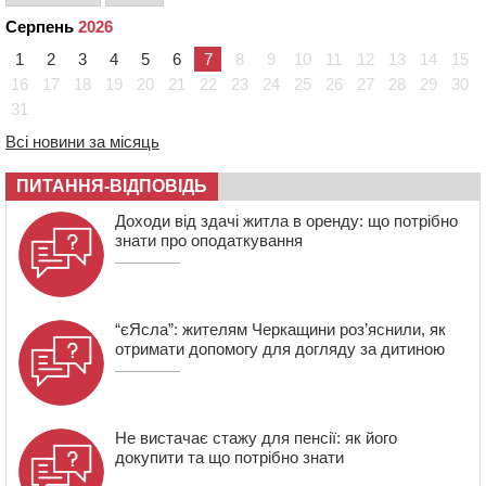
14:17
Провокував конфлікт і зачинився в автівці: у ТЦК
Серпень
2026
прокоментували скандал із затриманням
чоловіка у Тальному
1
2
3
4
5
6
7
8
9
10
11
12
13
14
15
16
17
18
19
20
21
22
23
24
25
26
27
28
29
30
13:55
У Тальному працівники ТЦК вибили вікно і
31
витягли з автівки чоловіка (ВІДЕО)
Всі новини за місяць
13:27
На Звенигородщині чоловік до смерті побив 82-
річного односельця
ПИТАННЯ-ВІДПОВІДЬ
12:57
У Черкасах СБУ викрила прокремлівську
Доходи від здачі житла в оренду: що потрібно
агітаторку, яка закликала до захоплення України
знати про оподаткування
“єЯсла”: жителям Черкащини роз’яснили, як
отримати допомогу для догляду за дитиною
Не вистачає стажу для пенсії: як його
докупити та що потрібно знати