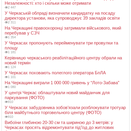
Незалежності: хто і скільки може отримати
2 447
У Черкаській облраді визначили кандидатку на посаду
директора установи, яка супроводжує 39 закладів освіти
2 311
На Черкащині правоохоронці затримали військового, який
перебував у СЗЧ
1 354
У Черкасах пропонують перейменувати три провулки та
площу
1 181
Керівницю черкаського реабілітаційного центру обрали на
новий термін
1 124
У Черкасах поховають полеглого оператора БпЛА
1 101
На Черкащині виграли 1 000 000 гривень у “Лото-Забава”
1 080
У центрі Черкас облаштували новий майданчик для
паркування (ФОТО)
910
У Черкасах забудовника зобов’язали розблокувати тротуар
біля майбутнього торговельного центру (ФОТО)
910
Вибоїни глибиною 20-30 см та шириною до 3 метрів: у
Черкасах просять відремонтувати під’їзд до житлових