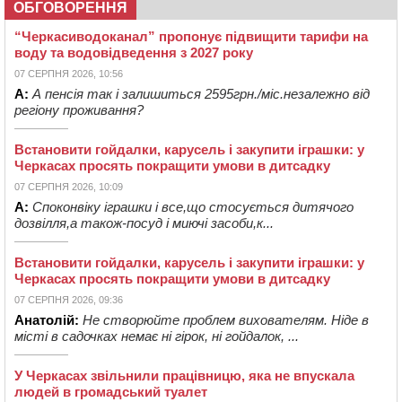
ОБГОВОРЕННЯ
“Черкасиводоканал” пропонує підвищити тарифи на
воду та водовідведення з 2027 року
07 СЕРПНЯ 2026, 10:56
А:
А пенсія так і залишиться 2595грн./міс.незалежно від
регіону проживання?
Встановити гойдалки, карусель і закупити іграшки: у
Черкасах просять покращити умови в дитсадку
07 СЕРПНЯ 2026, 10:09
А:
Споконвіку іграшки і все,що стосується дитячого
дозвілля,а також-посуд і миючі засоби,к...
Встановити гойдалки, карусель і закупити іграшки: у
Черкасах просять покращити умови в дитсадку
07 СЕРПНЯ 2026, 09:36
Анатолій:
Не створюйте проблем вихователям. Ніде в
місті в садочках немає ні гірок, ні гойдалок, ...
У Черкасах звільнили працівницю, яка не впускала
людей в громадський туалет