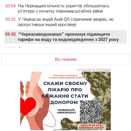
10:54
На Черкащині кількість укриттів збільшилась
уп’ятеро з початку повномасштабної війни
10:15
У Черкасах водій Audi Q5 спричинив аварію, не
пропустивши інший кросовер
09:42
“Черкасиводоканал” пропонує підвищити
тарифи на воду та водовідведення з 2027 року
09:08
Встановити гойдалки, карусель і закупити іграшки: у
Черкасах просять покращити умови в дитсадку
Всі новини
08:22
“На щиті” у Чорнобаївську громаду повертається
полеглий біля Кліщіївки воїн
СОЦІАЛЬНА РЕКЛАМА
07:30
Понад 968 мільйонів гривень земельного податку
сплатили на Черкащині
06 СЕРПНЯ 2026, ЧЕТВЕР
21:13
Вісім медалей, з яких чотири золоті: черкаські
спортсмени тріумфували на чемпіонаті України
20:31
На Черкащині спека протримається ще день
20:00
Педагогів Черкас запрошують на зустріч із
переможцем Global Teacher Prize Ukraine 2023