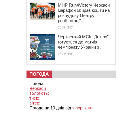
MHP Run4Victory Черкаси
марафон збирає кошти на
розбудову Центру
реабілітації...
28 ЛИПНЯ
Черкаський МСК “Дніпро”
готується до матчів
чемпіонату України з ...
28 ЛИПНЯ
ПОГОДА
Погода
Черкаси
вологість:
тиск:
вітер:
Погода на 10 днів від
sinoptik.ua