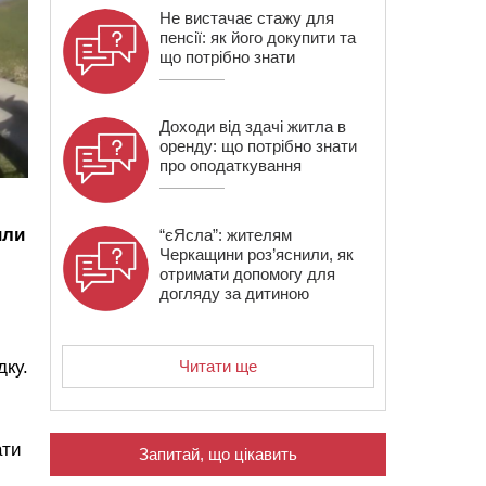
Не вистачає стажу для
пенсії: як його докупити та
що потрібно знати
Доходи від здачі житла в
оренду: що потрібно знати
про оподаткування
или
“єЯсла”: жителям
Черкащини роз’яснили, як
отримати допомогу для
догляду за дитиною
Читати ще
дку.
ати
Запитай, що цікавить