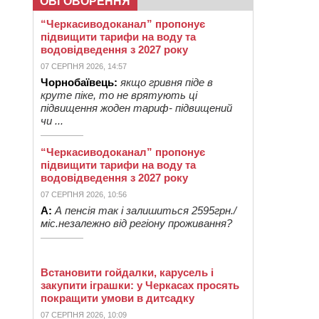
ОБГОВОРЕННЯ
“Черкасиводоканал” пропонує
підвищити тарифи на воду та
водовідведення з 2027 року
07 СЕРПНЯ 2026, 14:57
Чорнобаївець:
якщо гривня піде в
круте піке, то не врятують ці
підвищення жоден тариф- підвищений
чи ...
“Черкасиводоканал” пропонує
підвищити тарифи на воду та
водовідведення з 2027 року
07 СЕРПНЯ 2026, 10:56
А:
А пенсія так і залишиться 2595грн./
міс.незалежно від регіону проживання?
Встановити гойдалки, карусель і
закупити іграшки: у Черкасах просять
покращити умови в дитсадку
07 СЕРПНЯ 2026, 10:09