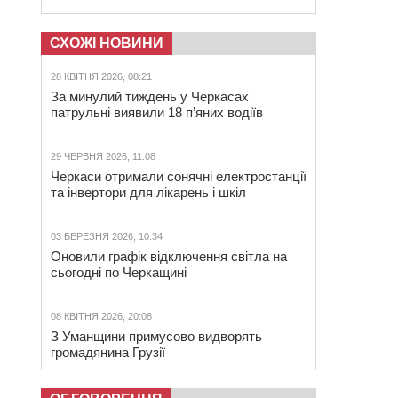
СХОЖІ НОВИНИ
28 КВІТНЯ 2026, 08:21
За минулий тиждень у Черкасах
патрульні виявили 18 п’яних водіїв
29 ЧЕРВНЯ 2026, 11:08
Черкаси отримали сонячні електростанції
та інвертори для лікарень і шкіл
03 БЕРЕЗНЯ 2026, 10:34
Оновили графік відключення світла на
сьогодні по Черкащині
08 КВІТНЯ 2026, 20:08
З Уманщини примусово видворять
громадянина Грузії