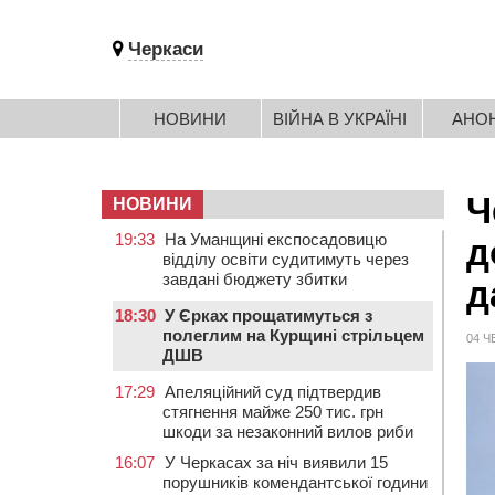
Черкаси
НОВИНИ
ВІЙНА В УКРАЇНІ
АНО
Ч
НОВИНИ
19:33
На Уманщині експосадовицю
д
відділу освіти судитимуть через
завдані бюджету збитки
д
18:30
У Єрках прощатимуться з
полеглим на Курщині стрільцем
04 Ч
ДШВ
17:29
Апеляційний суд підтвердив
стягнення майже 250 тис. грн
шкоди за незаконний вилов риби
16:07
У Черкасах за ніч виявили 15
порушників комендантської години