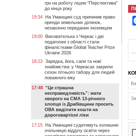
грн на роботу ліцею “Перспектива”
до кінця року
П
19:34
На Уманщині суд припинив право
оренди земельних ділянок,
незаконно переданих іноземцем
19:00
Вихователька з Черкас і дві
педагогині з області стали
фіналістками Global Teacher Prize
Ukraine 2026
18:23
Зарядка, йога, сапи та нові
знайомства: у Черкасах закрили
сезон літнього табору для людей
КО
поважного віку
17:48
“Це страшна
несправедливість”: мати
хворого на СМА 13-річного
хлопця із Драбівщини просить
ОВА виділити кошти на
дороговартісні ліки
17:15
На Уманщині судитимуть колишню
очільницю відділу освіти через
закупівлю електрики за завищеною