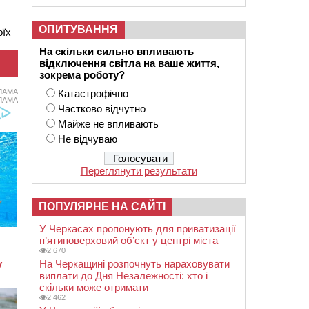
ОПИТУВАННЯ
оїх
На скільки сильно впливають
відключення світла на ваше життя,
зокрема роботу?
Катастрофічно
ЛАМА
ЛАМА
Частково відчутно
Майже не впливають
Не відчуваю
Переглянути результати
ПОПУЛЯРНЕ НА САЙТІ
У Черкасах пропонують для приватизації
п’ятиповерховий об’єкт у центрі міста
2 670
На Черкащині розпочнуть нараховувати
виплати до Дня Незалежності: хто і
скільки може отримати
2 462