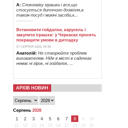
А:
Споконвіку іграшки і все,що
стосується дитячого дозвілля,а
також-посуд і миючі засоби,к...
Встановити гойдалки, карусель і
закупити іграшки: у Черкасах просять
покращити умови в дитсадку
07 СЕРПНЯ 2026, 09:36
Анатолій:
Не створюйте проблем
вихователям. Ніде в місті в садочках
немає ні гірок, ні гойдалок, ...
АРХІВ НОВИН
Серпень
2026
1
2
3
4
5
6
7
8
9
10
11
12
13
14
15
16
17
18
19
20