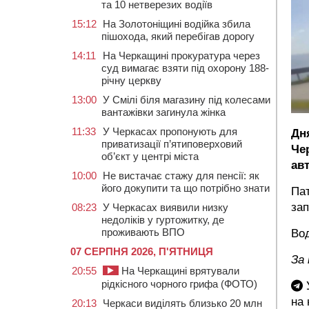
та 10 нетверезих водіїв
15:12
На Золотоніщині водійка збила
пішохода, який перебігав дорогу
14:11
На Черкащині прокуратура через
суд вимагає взяти під охорону 188-
річну церкву
13:00
У Смілі біля магазину під колесами
вантажівки загинула жінка
11:33
У Черкасах пропонують для
Дн
приватизації п’ятиповерховий
Че
об’єкт у центрі міста
авт
10:00
Не вистачає стажу для пенсії: як
його докупити та що потрібно знати
Пат
зап
08:23
У Черкасах виявили низку
недоліків у гуртожитку, де
проживають ВПО
Вод
07 СЕРПНЯ 2026, П'ЯТНИЦЯ
За 
20:55
На Черкащині врятували
рідкісного чорного грифа (ФОТО)
У
на
20:13
Черкаси виділять близько 20 млн