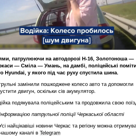
ями, патрулюючи на автодорозі Н-16, Золотоноша —
ркаси — Сміла — Умань, на дамбі, поліцейські поміт
о Hyundai, у якого під час руху спустила шина.
рульні замінили пошкоджене колесо авто та допомогли
устити двигун, оскільки сів акумулятор.
ійка подякувала поліцейським та продовжила свою поїз
інформацією патрульної поліції Черкаської області
сі найцікавіші новини Черкас та регіону можна отримув
 нашому каналі в
Telegram