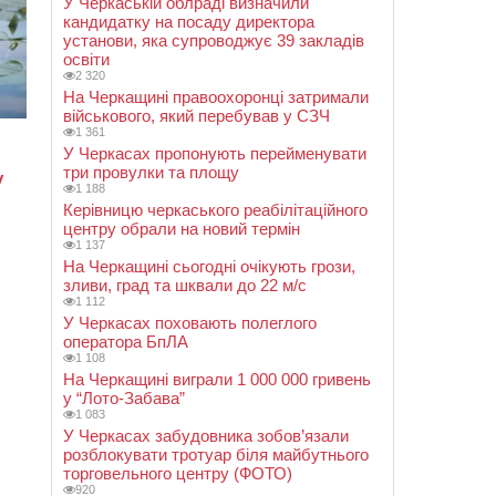
У Черкаській облраді визначили
кандидатку на посаду директора
установи, яка супроводжує 39 закладів
освіти
2 320
На Черкащині правоохоронці затримали
військового, який перебував у СЗЧ
1 361
У Черкасах пропонують перейменувати
три провулки та площу
1 188
Керівницю черкаського реабілітаційного
центру обрали на новий термін
1 137
На Черкащині сьогодні очікують грози,
зливи, град та шквали до 22 м/с
1 112
У Черкасах поховають полеглого
оператора БпЛА
1 108
На Черкащині виграли 1 000 000 гривень
у “Лото-Забава”
1 083
У Черкасах забудовника зобов’язали
розблокувати тротуар біля майбутнього
торговельного центру (ФОТО)
920