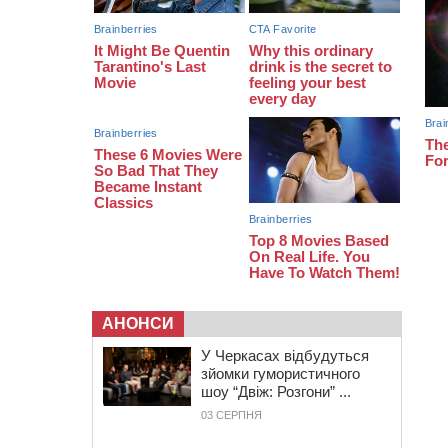
13:26
На Черкащині сьогодні очікують
грози, зливи, град та шквали до 22
м/с
АНОНСИ
У Черкасах відбудуться
зйомки гумористичного
шоу “Двіж: Розгони” ...
03 СЕРПНЯ