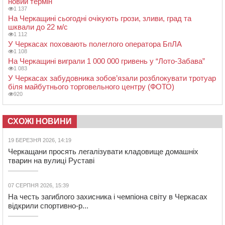
новий термін
1 137
На Черкащині сьогодні очікують грози, зливи, град та
шквали до 22 м/с
1 112
У Черкасах поховають полеглого оператора БпЛА
1 108
На Черкащині виграли 1 000 000 гривень у “Лото-Забава”
1 083
У Черкасах забудовника зобов’язали розблокувати тротуар
біля майбутнього торговельного центру (ФОТО)
920
СХОЖІ НОВИНИ
19 БЕРЕЗНЯ 2026, 14:19
Черкащани просять легалізувати кладовище домашніх
тварин на вулиці Руставі
07 СЕРПНЯ 2026, 15:39
На честь загиблого захисника і чемпіона світу в Черкасах
відкрили спортивно-р...