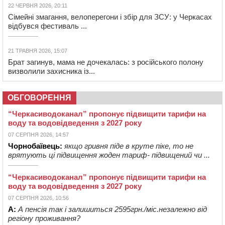
22 ЧЕРВНЯ 2026, 20:11
Сімейні змагання, велоперегони і збір для ЗСУ: у Черкасах
відбувся фестиваль ...
21 ТРАВНЯ 2026, 15:07
Брат загинув, мама не дочекалась: з російського полону
визволили захисника із...
ОБГОВОРЕННЯ
“Черкасиводоканал” пропонує підвищити тарифи на
воду та водовідведення з 2027 року
07 СЕРПНЯ 2026, 14:57
Чорнобаївець:
якщо гривня піде в круте піке, то не
врятують ці підвищення жоден тариф- підвищений чи ...
“Черкасиводоканал” пропонує підвищити тарифи на
воду та водовідведення з 2027 року
07 СЕРПНЯ 2026, 10:56
А:
А пенсія так і залишиться 2595грн./міс.незалежно від
регіону проживання?