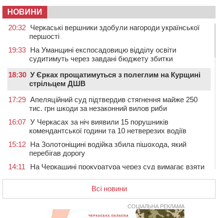
НОВИНИ
20:32
Черкаські вершники здобули нагороди української
першості
19:33
На Уманщині експосадовицю відділу освіти
судитимуть через завдані бюджету збитки
18:30
У Єрках прощатимуться з полеглим на Курщині
стрільцем ДШВ
17:29
Апеляційний суд підтвердив стягнення майже 250
тис. грн шкоди за незаконний вилов риби
16:07
У Черкасах за ніч виявили 15 порушників
комендантської години та 10 нетверезих водіїв
15:12
На Золотоніщині водійка збила пішохода, який
перебігав дорогу
14:11
На Черкащині прокуратура через суд вимагає взяти
під охорону 188-річну церкву
Всі новини
13:00
У Смілі біля магазину під колесами вантажівки
загинула жінка
СОЦІАЛЬНА РЕКЛАМА
11:33
У Черкасах пропонують для приватизації