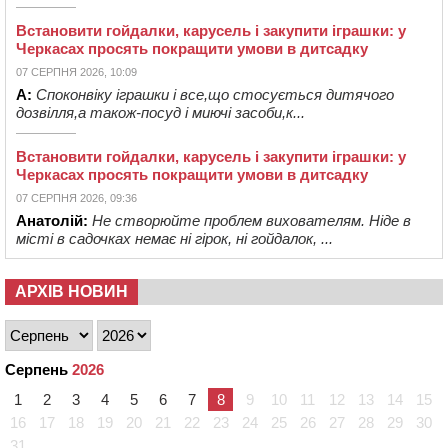
Встановити гойдалки, карусель і закупити іграшки: у
Черкасах просять покращити умови в дитсадку
07 СЕРПНЯ 2026, 10:09
А:
Споконвіку іграшки і все,що стосується дитячого
дозвілля,а також-посуд і миючі засоби,к...
Встановити гойдалки, карусель і закупити іграшки: у
Черкасах просять покращити умови в дитсадку
07 СЕРПНЯ 2026, 09:36
Анатолій:
Не створюйте проблем вихователям. Ніде в
місті в садочках немає ні гірок, ні гойдалок, ...
АРХІВ НОВИН
Серпень
2026
1
2
3
4
5
6
7
8
9
10
11
12
13
14
15
16
17
18
19
20
21
22
23
24
25
26
27
28
29
30
31