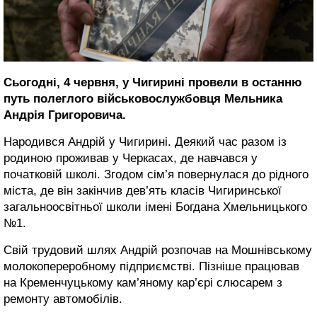
Сьогодні, 4 червня, у Чигирині провели в останню
путь полеглого військовослужбовця Мельника
Андрія Григоровича.
Народився Андрій у Чигирині. Деякий час разом із
родиною проживав у Черкасах, де навчався у
початковій школі. Згодом сім’я повернулася до рідного
міста, де він закінчив дев’ять класів Чигиринської
загальноосвітньої школи імені Богдана Хмельницького
№1.
Свій трудовий шлях Андрій розпочав на Мошнівському
молокопереробному підприємстві. Пізніше працював
на Кременчуцькому кам’яному кар’єрі слюсарем з
ремонту автомобілів.