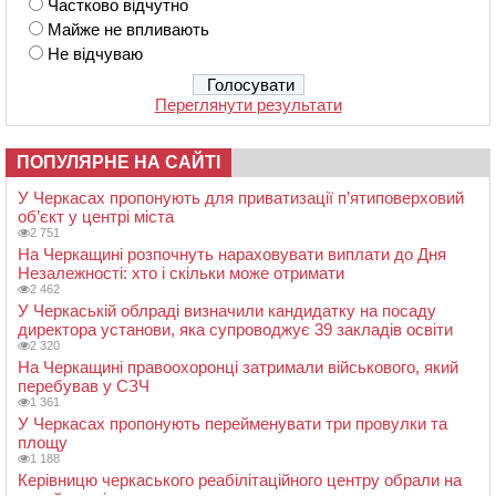
Частково відчутно
Майже не впливають
Не відчуваю
Переглянути результати
ПОПУЛЯРНЕ НА САЙТІ
У Черкасах пропонують для приватизації п’ятиповерховий
об’єкт у центрі міста
2 751
На Черкащині розпочнуть нараховувати виплати до Дня
Незалежності: хто і скільки може отримати
2 462
У Черкаській облраді визначили кандидатку на посаду
директора установи, яка супроводжує 39 закладів освіти
2 320
На Черкащині правоохоронці затримали військового, який
перебував у СЗЧ
1 361
У Черкасах пропонують перейменувати три провулки та
площу
1 188
Керівницю черкаського реабілітаційного центру обрали на