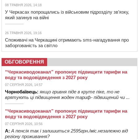
08 ТРАВНЯ 2026, 14:18
У Черкасах попрощались із військовим підрозділу зв’язку,
який загинув на війні
26 ТРАВНЯ 2026, 19:16
Споживачі на Черкащині отримають sms-нагадування про
заборгованість за світло
ОБГОВОРЕННЯ
“Черкасиводоканал” пропонує підвищити тарифи на
воду та водовідведення з 2027 року
07 СЕРПНЯ 2026, 14:57
Чорнобаївець:
якщо гривня піде в круте піке, то не
врятують ці підвищення жоден тариф- підвищений чи ...
“Черкасиводоканал” пропонує підвищити тарифи на
воду та водовідведення з 2027 року
07 СЕРПНЯ 2026, 10:56
А:
А пенсія так і залишиться 2595грн./міс.незалежно від
регіону проживання?