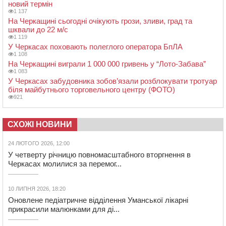
новий термін
1 137
На Черкащині сьогодні очікують грози, зливи, град та
шквали до 22 м/с
1 119
У Черкасах поховають полеглого оператора БпЛА
1 108
На Черкащині виграли 1 000 000 гривень у “Лото-Забава”
1 083
У Черкасах забудовника зобов’язали розблокувати тротуар
біля майбутнього торговельного центру (ФОТО)
921
СХОЖІ НОВИНИ
24 ЛЮТОГО 2026, 12:00
У четверту річницю повномасштабного вторгнення в
Черкасах молилися за перемог...
10 ЛИПНЯ 2026, 18:20
Оновлене педіатричне відділення Уманської лікарні
прикрасили малюнками для ді...