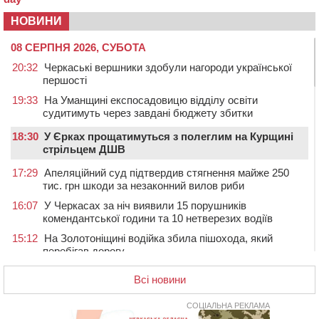
НОВИНИ
08 СЕРПНЯ 2026, СУБОТА
20:32
Черкаські вершники здобули нагороди української
першості
19:33
На Уманщині експосадовицю відділу освіти
судитимуть через завдані бюджету збитки
18:30
У Єрках прощатимуться з полеглим на Курщині
стрільцем ДШВ
17:29
Апеляційний суд підтвердив стягнення майже 250
тис. грн шкоди за незаконний вилов риби
16:07
У Черкасах за ніч виявили 15 порушників
комендантської години та 10 нетверезих водіїв
15:12
На Золотоніщині водійка збила пішохода, який
перебігав дорогу
14:11
На Черкащині прокуратура через суд вимагає взяти
Всі новини
під охорону 188-річну церкву
13:00
У Смілі біля магазину під колесами вантажівки
СОЦІАЛЬНА РЕКЛАМА
загинула жінка