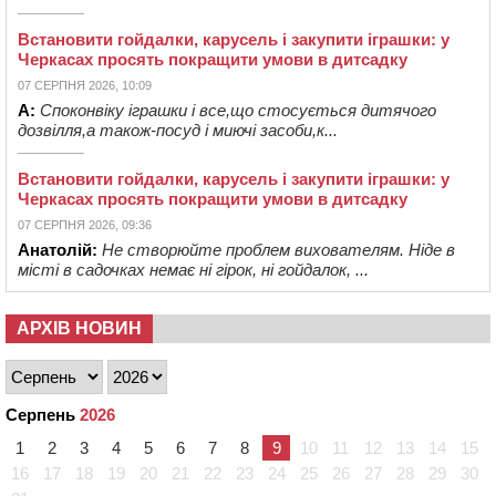
Встановити гойдалки, карусель і закупити іграшки: у
Черкасах просять покращити умови в дитсадку
07 СЕРПНЯ 2026, 10:09
А:
Споконвіку іграшки і все,що стосується дитячого
дозвілля,а також-посуд і миючі засоби,к...
Встановити гойдалки, карусель і закупити іграшки: у
Черкасах просять покращити умови в дитсадку
07 СЕРПНЯ 2026, 09:36
Анатолій:
Не створюйте проблем вихователям. Ніде в
місті в садочках немає ні гірок, ні гойдалок, ...
АРХІВ НОВИН
Серпень
2026
1
2
3
4
5
6
7
8
9
10
11
12
13
14
15
16
17
18
19
20
21
22
23
24
25
26
27
28
29
30