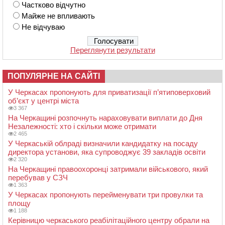
Частково відчутно
Майже не впливають
Не відчуваю
Переглянути результати
ПОПУЛЯРНЕ НА САЙТІ
У Черкасах пропонують для приватизації п’ятиповерховий
об’єкт у центрі міста
3 367
На Черкащині розпочнуть нараховувати виплати до Дня
Незалежності: хто і скільки може отримати
2 465
У Черкаській облраді визначили кандидатку на посаду
директора установи, яка супроводжує 39 закладів освіти
2 320
На Черкащині правоохоронці затримали військового, який
перебував у СЗЧ
1 363
У Черкасах пропонують перейменувати три провулки та
площу
1 188
Керівницю черкаського реабілітаційного центру обрали на