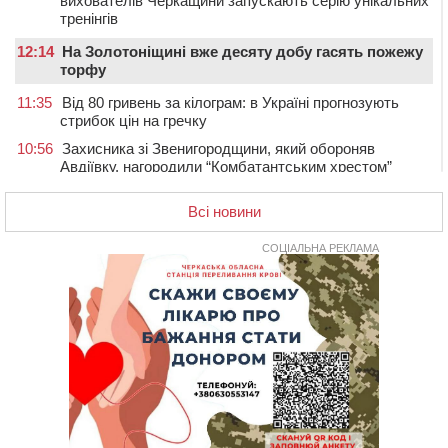
вихователів Черкащини запускають серію унікальних
тренінгів
12:14
На Золотоніщині вже десяту добу гасять пожежу
торфу
11:35
Від 80 гривень за кілограм: в Україні прогнозують
стрибок цін на гречку
10:56
Захисника зі Звенигородщини, який обороняв
Авдіївку, нагородили “Комбатантським хрестом”
10:10
На Черкащині п’яний мотоцикліст зіткнувся з
Всі новини
мопедом: двоє людей у лікарні
09:42
Ветерани МСК “Дніпро” вибороли бронзу чемпіонату
СОЦІАЛЬНА РЕКЛАМА
України
08:57
На Уманщині підрядника зобов’язали сплатити понад
670 тис грн штрафу за незаконні зміни до договору
08:20
Обрано претендента на посаду директора
Мокрокалигірського психоневрологічного інтернату
07:23
Уманські міграційники видворили з країни грузина,
який відсидів термін у колонії
05 СЕРПНЯ 2026, СЕРЕДА