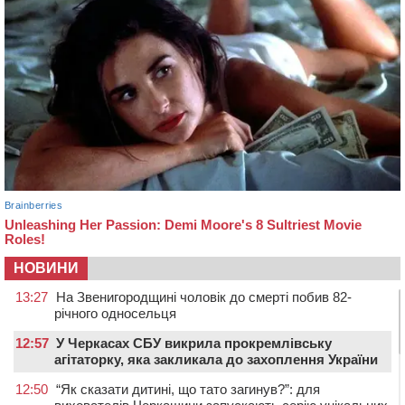
НОВИНИ
13:27
На Звенигородщині чоловік до смерті побив 82-
річного односельця
12:57
У Черкасах СБУ викрила прокремлівську
агітаторку, яка закликала до захоплення України
12:50
“Як сказати дитині, що тато загинув?”: для