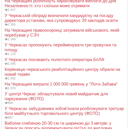
На Черкащині розпочнуть нараховувати виплати до Дня
Незалежності: хто і скільки може отримати
2 437
У Черкаській облраді визначили кандидатку на посаду
директора установи, яка супроводжує 39 закладів освіти
2 305
На Черкащині правоохоронці затримали військового, який
перебував у СЗЧ
1 349
У Черкасах пропонують перейменувати три провулки та
площу
1 174
У Черкасах поховають полеглого оператора БпЛА
1 095
Керівницю черкаського реабілітаційного центру обрали на
новий термін
1 092
На Черкащині виграли 1 000 000 гривень у “Лото-Забава”
1 078
У центрі Черкас облаштували новий майданчик для
паркування (ФОТО)
909
У Черкасах забудовника зобов’язали розблокувати тротуар
біля майбутнього торговельного центру (ФОТО)
897
Вибоїни глибиною 20-30 см та шириною до 3 метрів: у
Черкасах просять відремонтувати під’їзд до житлових