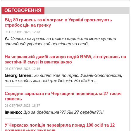
ОБГОВОРЕННЯ
Від 80 гривень за кілограм: в Україні прогнозують
стрибок цін на гречку
06 СЕРПНЯ 2026, 12:48
А:
Скільки кг гречки за такою вартістю може купити
звичайний український пенсіонер чи особ...
На черкаській дамбі загинув водій BMW, зіткнувшись на
зустрічній смузі із вантажівкою
05 СЕРПНЯ 2026, 12:16
Georg Green:
26 липня їхав по трасі Умань-Золотоноша,
то це якийсь жах, від цих їздюків. На вїзді в ...
Середня зарплата на Черкащині перевищила 27 тисяч
гривень
03 СЕРПНЯ 2026, 18:37
Івченко:
Що за бредятина??? Які 27 середня??!!
У Черкасах поліція перевірила понад 100 осіб та 12
розважальних закладів