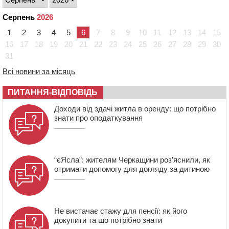
полон під час бою на Київщині
Серпень
2026
14:03
Постраждав водій і неповнолітня пасажирка: у
Чорнобаї мотоцикліст врізався у легковик
1
2
3
4
5
6
7
8
9
10
11
12
13
14
15
16
17
18
19
20
21
22
23
24
25
26
27
28
29
30
13:30
Раптово помер: у Черкасах попрощалися із 35-
31
річним прикордонником
Всі новини за місяць
12:59
У Черкасах нагородили двох місцевих жителів, які
відмовилися вчиняти підпали на замовлення росіян
ПИТАННЯ-ВІДПОВІДЬ
12:23
У Руськополянській громаді оновили дорожню
розмітку на центральних вулицях (ФОТО)
Доходи від здачі житла в оренду: що потрібно
знати про оподаткування
“єЯсла”: жителям Черкащини роз’яснили, як
отримати допомогу для догляду за дитиною
Не вистачає стажу для пенсії: як його
докупити та що потрібно знати