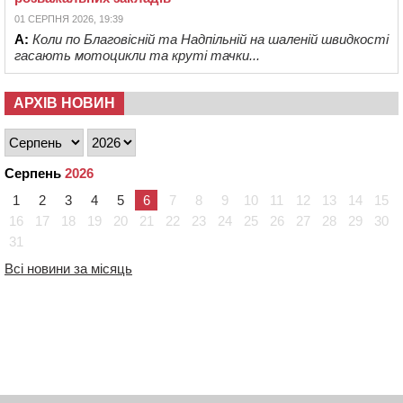
01 СЕРПНЯ 2026, 19:39
А:
Коли по Благовісній та Надпільній на шаленій швидкості
гасають мотоцикли та круті тачки...
АРХІВ НОВИН
Серпень
2026
1
2
3
4
5
6
7
8
9
10
11
12
13
14
15
16
17
18
19
20
21
22
23
24
25
26
27
28
29
30
31
Всі новини за місяць