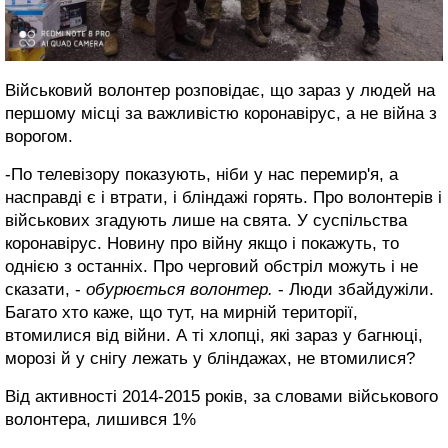
Військовий волонтер розповідає, що зараз у людей на
першому місці за важливістю коронавірус, а не війна з
ворогом.
-По телевізору показують, ніби у нас перемир'я, а
насправді є і втрати, і бліндажі горять. Про волонтерів і
військових згадують лише на свята. У суспільства
коронавірус. Новину про війну якщо і покажуть, то
однією з останніх. Про черговий обстріл можуть і не
сказати, -
обурюється волонтер.
- Люди збайдужіли.
Багато хто каже, що тут, на мирній території,
втомилися від війни. А ті хлопці, які зараз у багнюці,
морозі й у снігу лежать у бліндажах, не втомилися?
Від активності 2014-2015 років, за словами військового
волонтера, лишився 1%