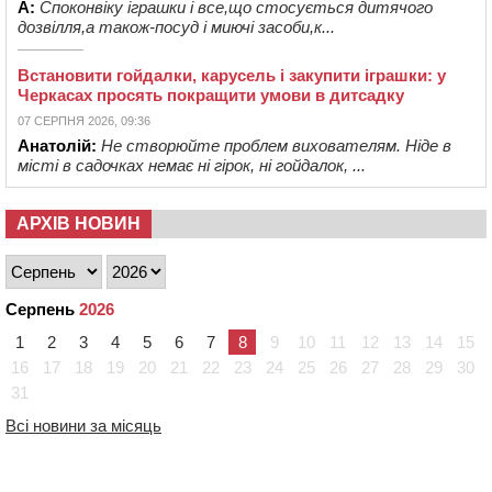
А:
Споконвіку іграшки і все,що стосується дитячого
дозвілля,а також-посуд і миючі засоби,к...
Встановити гойдалки, карусель і закупити іграшки: у
Черкасах просять покращити умови в дитсадку
07 СЕРПНЯ 2026, 09:36
Анатолій:
Не створюйте проблем вихователям. Ніде в
місті в садочках немає ні гірок, ні гойдалок, ...
АРХІВ НОВИН
Серпень
2026
1
2
3
4
5
6
7
8
9
10
11
12
13
14
15
16
17
18
19
20
21
22
23
24
25
26
27
28
29
30
31
Всі новини за місяць