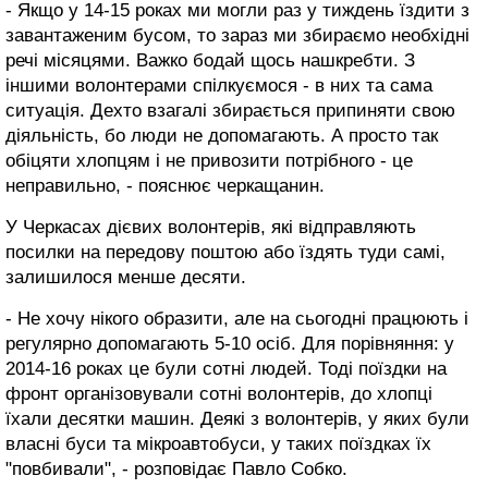
- Якщо у 14-15 роках ми могли раз у тиждень їздити з
завантаженим бусом, то зараз ми збираємо необхідні
речі місяцями. Важко бодай щось нашкребти. З
іншими волонтерами спілкуємося - в них та сама
ситуація. Дехто взагалі збирається припиняти свою
діяльність, бо люди не допомагають. А просто так
обіцяти хлопцям і не привозити потрібного - це
неправильно, - пояснює черкащанин.
У Черкасах дієвих волонтерів, які відправляють
посилки на передову поштою або їздять туди самі,
залишилося менше десяти.
- Не хочу нікого образити, але на сьогодні працюють і
регулярно допомагають 5-10 осіб. Для порівняння: у
2014-16 роках це були сотні людей. Тоді поїздки на
фронт організовували сотні волонтерів, до хлопці
їхали десятки машин. Деякі з волонтерів, у яких були
власні буси та мікроавтобуси, у таких поїздках їх
"повбивали", - розповідає Павло Собко.