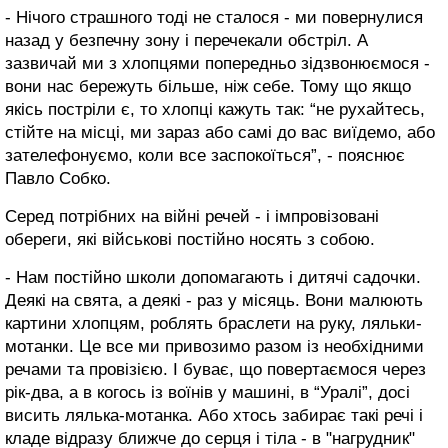
- Нічого страшного тоді не сталося - ми повернулися
назад у безпечну зону і перечекали обстріл. А
зазвичай ми з хлопцями попередньо зідзвонюємося -
вони нас бережуть більше, ніж себе. Тому що якщо
якісь постріли є, то хлопці кажуть так: “не рухайтесь,
стійте на місці, ми зараз або самі до вас виїдемо, або
зателефонуємо, коли все заспокоїться”, - пояснює
Павло Собко.
Серед потрібних на війні речей - і імпровізовані
обереги, які військові постійно носять з собою.
- Нам постійно школи допомагають і дитячі садочки.
Деякі на свята, а деякі - раз у місяць. Вони малюють
картини хлопцям, роблять браслети на руку, ляльки-
мотанки. Це все ми привозимо разом із необхідними
речами та провізією. І буває, що повертаємося через
рік-два, а в когось із воїнів у машині, в “Уралі”, досі
висить лялька-мотанка. Або хтось забирає такі речі і
кладе відразу ближче до серця і тіла - в "нагрудник"