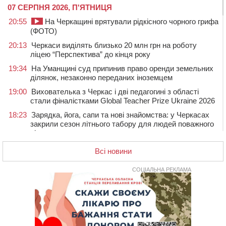
07 СЕРПНЯ 2026, П'ЯТНИЦЯ
20:55
На Черкащині врятували рідкісного чорного грифа
(ФОТО)
20:13
Черкаси виділять близько 20 млн грн на роботу
ліцею “Перспектива” до кінця року
19:34
На Уманщині суд припинив право оренди земельних
ділянок, незаконно переданих іноземцем
19:00
Вихователька з Черкас і дві педагогині з області
стали фіналістками Global Teacher Prize Ukraine 2026
18:23
Зарядка, йога, сапи та нові знайомства: у Черкасах
закрили сезон літнього табору для людей поважного
віку
17:48
“Це страшна несправедливість”: мати хворого на
Всі новини
СМА 13-річного хлопця із Драбівщини просить
ОВА виділити кошти на дороговартісні ліки
СОЦІАЛЬНА РЕКЛАМА
17:15
На Уманщині судитимуть колишню очільницю відділу
освіти через закупівлю електрики за завищеною
ціною
16:40
У Черкасах провели в останню путь двох