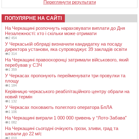
Переглянути результати
ПОПУЛЯРНЕ НА САЙТІ
На Черкащині розпочнуть нараховувати виплати до Дня
Незалежності: хто і скільки може отримати
2 454
У Черкаській облраді визначили кандидатку на посаду
директора установи, яка супроводжує 39 закладів освіти
2 314
На Черкащині правоохоронці затримали військового, який
перебував у СЗЧ
1 359
У Черкасах пропонують перейменувати три провулки та
площу
1 184
Керівницю черкаського реабілітаційного центру обрали на
новий термін
1 132
У Черкасах поховають полеглого оператора БпЛА
1 106
На Черкащині виграли 1 000 000 гривень у “Лото-Забава”
1 082
На Черкащині сьогодні очікують грози, зливи, град та
шквали до 22 м/с
1 010