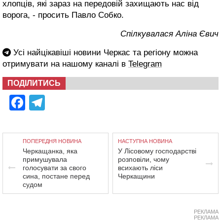
хлопців, які зараз на передовій захищають нас від
ворога, - просить Павло Собко.
Cпілкувалася Аліна Євич
Усі найцікавіші новини Черкас та регіону можна
отримувати на нашому каналі в
Telegram
ПОДІЛИТИСЬ
Facebook
Telegram
ПОПЕРЕДНЯ НОВИНА
НАСТУПНА НОВИНА
Черкащанка, яка
У Лісовому господарстві
примушувала
розповіли, чому
голосувати за свого
всихають ліси
сина, постане перед
Черкащини
судом
РЕКЛАМА
РЕКЛАМА