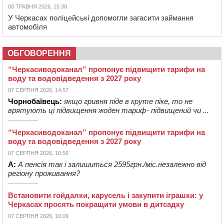
08 ТРАВНЯ 2026, 15:38
У Черкасах поліцейські допомогли загасити займання
автомобіля
ОБГОВОРЕННЯ
“Черкасиводоканал” пропонує підвищити тарифи на
воду та водовідведення з 2027 року
07 СЕРПНЯ 2026, 14:57
Чорнобаївець:
якщо гривня піде в круте піке, то не
врятують ці підвищення жоден тариф- підвищений чи ...
“Черкасиводоканал” пропонує підвищити тарифи на
воду та водовідведення з 2027 року
07 СЕРПНЯ 2026, 10:56
А:
А пенсія так і залишиться 2595грн./міс.незалежно від
регіону проживання?
Встановити гойдалки, карусель і закупити іграшки: у
Черкасах просять покращити умови в дитсадку
07 СЕРПНЯ 2026, 10:09