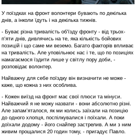
У поїздках на фронт волонтери бувають по декілька
днів, а інколи їдуть і на декілька тижнів.
- Буває різна тривалість об'їзду фронту - від трьох-
п’яти днів, дивлячись на те, яка кількість бойових
позицій і що саме ми веземо. Багато факторів впливає
на тривалість. Але уповільнює нас і те, що по позиціях
намагаємося їздити лише у світлу пору доби, -
розповідає волонтер.
Найважчу для себе поїздку він визначити не може -
каже, що кожна з них особлива.
- Кожен виїзд на фронт має свої плюси та мінуси.
Найважчий я не можу назвати - вони абсолютно різні.
Але запам’яталося, як ми колись заїхали на позицію
до одного хлопця, поспілкувалися і поїхали. А поки
доїхали додому - його снайпер застрелив. А ми з ним
живим прощалися 20 годин тому, - пригадує Павло.