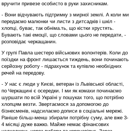
вручити привезе особисто в руки захисникам.
- Вони відчувають підтримку з мирної землі. А коли ми
передаємо малюнки чи листи з дитсадків і шкіл -
хлопці, буває, так обніма.ть, що кістки хрустять.
Бувають такі емоції, що словами цього не передати, -
розповідає черкащанин.
У групі Павла шестеро військових волонтерів. Коли до
поїздки на фронт лишається тиждень, вони починають
серйозну роботу - підрахунок та купівлю необхідних
речей на передову.
- У нас є люди у Києві, ветеран із Львівської області,
по Черкащині є осередки. І ми як комахи починаємо
шуршати по всій Україні у пошуках того, що потрібно
хлопцям везти. Звертаємося за допомогою до
бізнесменів, надсилаємо дописи в соціальні мережі.
Раніше більш-менш збирали потрібну суму, але вже 3-
4 місяці дуже важко. Майже немає фінансових