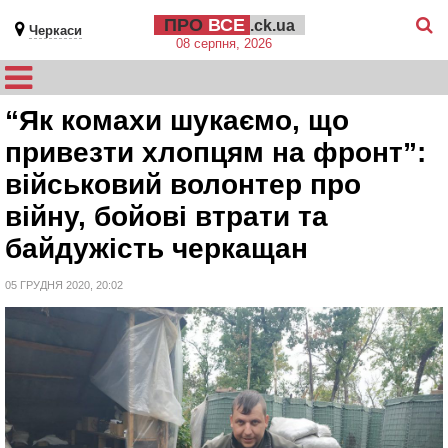
ПРО
ВСЕ
.ck.ua
Черкаси
08 серпня, 2026
“Як комахи шукаємо, що
привезти хлопцям на фронт”:
військовий волонтер про
війну, бойові втрати та
байдужість черкащан
05 ГРУДНЯ 2020, 20:02