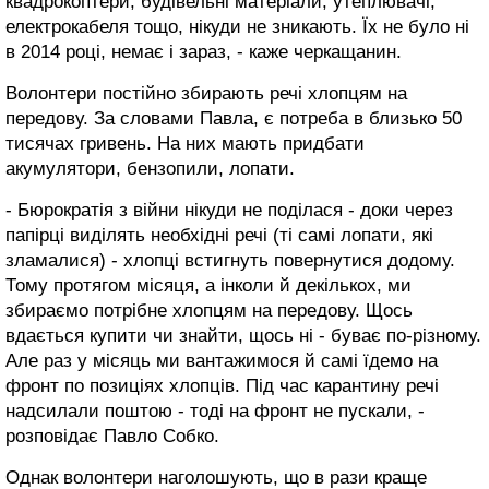
квадрокоптери, будівельні матеріали, утеплювачі,
електрокабеля тощо, нікуди не зникають. Їх не було ні
в 2014 році, немає і зараз, - каже черкащанин.
Волонтери постійно збирають речі хлопцям на
передову. За словами Павла, є потреба в близько 50
тисячах гривень. На них мають придбати
акумулятори, бензопили, лопати.
- Бюрократія з війни нікуди не поділася - доки через
папірці виділять необхідні речі (ті самі лопати, які
зламалися) - хлопці встигнуть повернутися додому.
Тому протягом місяця, а інколи й декількох, ми
збираємо потрібне хлопцям на передову. Щось
вдається купити чи знайти, щось ні - буває по-різному.
Але раз у місяць ми вантажимося й самі їдемо на
фронт по позиціях хлопців. Під час карантину речі
надсилали поштою - тоді на фронт не пускали, -
розповідає Павло Собко.
Однак волонтери наголошують, що в рази краще