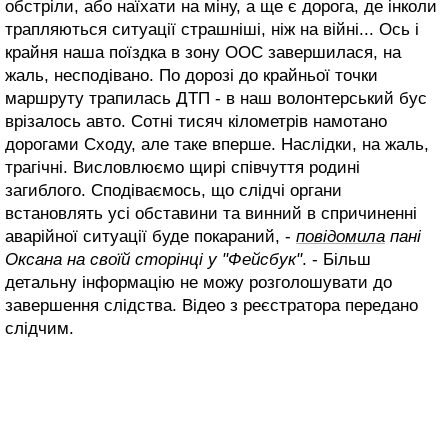
обстріли, або наїхати на міну, а ще є дорога, де інколи
трапляються ситуації страшніші, ніж на війні... Ось і
крайня наша поїздка в зону ООС завершилася, на
жаль, несподівано. По дорозі до крайньої точки
маршруту трапилась ДТП - в наш волонтерський бус
врізалось авто. Сотні тисяч кілометрів намотано
дорогами Сходу, але таке вперше. Наслідки, на жаль,
трагічні. Висловлюємо щирі співчуття родині
загиблого. Сподіваємось, що слідчі органи
встановлять усі обставини та винний в спричиненні
аварійної ситуації буде покараний, -
повідомила
пані
Оксана на своїй сторінці у "Фейсбук"
. - Більш
детальну інформацію не можу розголошувати до
завершення слідства. Відео з реєстратора передано
слідчим.