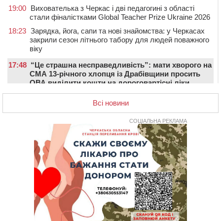
19:00
Вихователька з Черкас і дві педагогині з області
стали фіналістками Global Teacher Prize Ukraine 2026
18:23
Зарядка, йога, сапи та нові знайомства: у Черкасах
закрили сезон літнього табору для людей поважного
віку
17:48
“Це страшна несправедливість”: мати хворого на
СМА 13-річного хлопця із Драбівщини просить
ОВА виділити кошти на дороговартісні ліки
17:15
На Уманщині судитимуть колишню очільницю відділу
Всі новини
освіти через закупівлю електрики за завищеною
ціною
СОЦІАЛЬНА РЕКЛАМА
16:40
У Черкасах провели в останню путь двох
загиблих воїнів
16:07
До 1 вересня у Черкасах оновлюють дорожню
розмітку біля навчальних закладів (ФОТОФАКТ)
15:39
На честь загиблого захисника і чемпіона світу в
Черкасах відкрили спортивно-реабілітаційний центр
15:05
На Звенигородщині, попри заборону міськради,
проведуть “Ше.Fest”