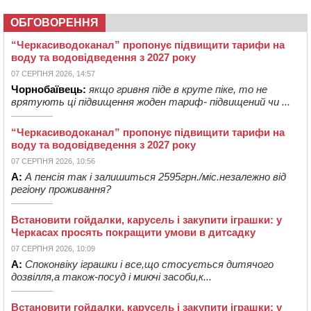
ОБГОВОРЕННЯ
“Черкасиводоканал” пропонує підвищити тарифи на
воду та водовідведення з 2027 року
07 СЕРПНЯ 2026, 14:57
Чорнобаївець:
якщо гривня піде в круте піке, то не
врятують ці підвищення жоден тариф- підвищений чи ...
“Черкасиводоканал” пропонує підвищити тарифи на
воду та водовідведення з 2027 року
07 СЕРПНЯ 2026, 10:56
А:
А пенсія так і залишиться 2595грн./міс.незалежно від
регіону проживання?
Встановити гойдалки, карусель і закупити іграшки: у
Черкасах просять покращити умови в дитсадку
07 СЕРПНЯ 2026, 10:09
А:
Споконвіку іграшки і все,що стосується дитячого
дозвілля,а також-посуд і миючі засоби,к...
Встановити гойдалки, карусель і закупити іграшки: у