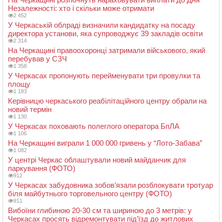
Незалежності: хто і скільки може отримати
2 452
У Черкаській облраді визначили кандидатку на посаду
директора установи, яка супроводжує 39 закладів освіти
2 314
На Черкащині правоохоронці затримали військового, який
перебував у СЗЧ
1 358
У Черкасах пропонують перейменувати три провулки та
площу
1 183
Керівницю черкаського реабілітаційного центру обрали на
новий термін
1 130
У Черкасах поховають полеглого оператора БпЛА
1 106
На Черкащині виграли 1 000 000 гривень у “Лото-Забава”
1 082
У центрі Черкас облаштували новий майданчик для
паркування (ФОТО)
912
У Черкасах забудовника зобов’язали розблокувати тротуар
біля майбутнього торговельного центру (ФОТО)
911
Вибоїни глибиною 20-30 см та шириною до 3 метрів: у
Черкасах просять відремонтувати під’їзд до житлових