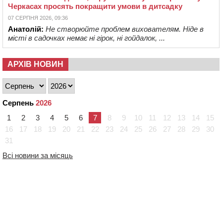
Черкасах просять покращити умови в дитсадку
07 СЕРПНЯ 2026, 09:36
Анатолій:
Не створюйте проблем вихователям. Ніде в
місті в садочках немає ні гірок, ні гойдалок, ...
АРХІВ НОВИН
Серпень
2026
1
2
3
4
5
6
7
8
9
10
11
12
13
14
15
16
17
18
19
20
21
22
23
24
25
26
27
28
29
30
31
Всі новини за місяць