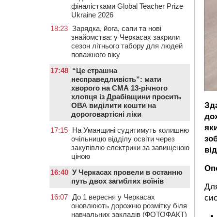
фіналістками Global Teacher Prize
Ukraine 2026
18:23
Зарядка, йога, сапи та нові
знайомства: у Черкасах закрили
сезон літнього табору для людей
поважного віку
17:48
“Це страшна
несправедливість”: мати
хворого на СМА 13-річного
хлопця із Драбівщини просить
Зд
ОВА виділити кошти на
дороговартісні ліки
дох
як
17:15
На Уманщині судитимуть колишню
зо
очільницю відділу освіти через
закупівлю електрики за завищеною
від
ціною
Оп
16:40
У Черкасах провели в останню
путь двох загиблих воїнів
Для
16:07
До 1 вересня у Черкасах
си
оновлюють дорожню розмітку біля
навчальних закладів (ФОТОФАКТ)