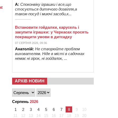
А:
Споконвіку іграшки і все,що
стосується дитячого дозвілля,а
також-посуд і миючі засоби,к...
Встановити гойдалки, карусель і
закупити іграшки: у Черкасах просять
покращити умови в дитсадку
07 СЕРПНЯ 2026, 09:36
Анатолій:
Не створюйте проблем
вихователям. Ніде в місті в садочках
немає ні гірок, ні гойдалок, ...
АРХІВ НОВИН
Серпень
2026
1
2
3
4
5
6
7
8
9
10
11
12
13
14
15
16
17
18
19
20