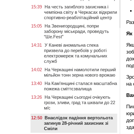
15:39
На честь загиблого захисника і
чемпіона світу в Черкасах відкрили
спортивно-реабілітаційний центр
Раз
15:05
На Звенигородщині, попри
заборону міськради, проведуть
Як
“Ше.Fest”
Якщ
14:31
У Каневі аномальна спека
призвела до перебоїв у роботі
зоб
електромереж та комунальних
дох
служб
под
14:02
На Черкащині намолотили перший
мільйон тонн зерна нового врожаю
Зро
13:40
На Кам’янщині сталася масштабна
на 
пожежа сміттєзвалища
Ва
13:26
На Черкащині сьогодні очікують
грози, зливи, град та шквали до 22
Пи
м/с
юр
12:50
Внаслідок падіння вертольота
доп
загинув 28-річний захисник зі
зда
Сміли