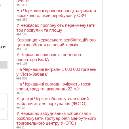
освіти
е
2 314
На Черкащині правоохоронці затримали
військового, який перебував у СЗЧ
1 359
У Черкасах пропонують перейменувати
три провулки та площу
1 183
Керівницю черкаського реабілітаційного
центру обрали на новий термін
ати
1 131
У Черкасах поховають полеглого
оператора БпЛА
1 106
На Черкащині виграли 1 000 000 гривень
у “Лото-Забава”
1 082
На Черкащині сьогодні очікують грози,
зливи, град та шквали до 22 м/с
951
У центрі Черкас облаштували новий
майданчик для паркування (ФОТО)
912
У Черкасах забудовника зобов’язали
розблокувати тротуар біля майбутнього
торговельного центру (ФОТО)
911