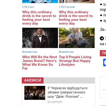
біля Кліщіївки воїн
● ш
07:30
Понад 968 мільйонів гривень
по
земельного податку сплатили на
● п
Черкащині
● а
06 СЕРПНЯ 2026, ЧЕТВЕР
За
21:13
Вісім медалей, з яких чотири
золоті: черкаські спортсмени
У
тріумфували на чемпіонаті України
на
П
АНОНСИ
У Черкасах відбудуться
зйомки гумористичного
шоу “Двіж: Розгони” ...
03 СЕРПНЯ