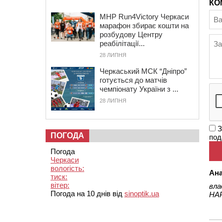
КО
MHP Run4Victory Черкаси
марафон збирає кошти на
розбудову Центру
реабілітації...
28 ЛИПНЯ
Черкаський МСК “Дніпро”
готується до матчів
чемпіонату України з ...
28 ЛИПНЯ
З
ПОГОДА
под
Погода
Черкаси
вологість:
Ана
тиск:
вітер:
вла
Погода на 10 днів від
sinoptik.ua
НА