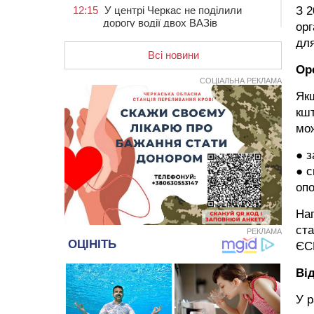
З 2
12:15
У центрі Черкас не поділили
дорогу водії двох ВАЗів
орг
для
11:29
У Черкасах до середини серпня
обмежать рух транспорту на трьох
Всі новини
вулицях
Ор
СОЦІАЛЬНА РЕКЛАМА
10:54
На Черкащині кількість укриттів
Якщ
збільшилась уп’ятеро з початку
кшт
повномасштабної війни
мож
10:15
У Черкасах водій Audi Q5
спричинив аварію, не пропустивши
● з
інший кросовер
● с
09:42
“Черкасиводоканал” пропонує
опо
підвищити тарифи на воду та
водовідведення з 2027 року
Нап
09:08
Встановити гойдалки, карусель і
ста
РЕКЛАМА
закупити іграшки: у Черкасах
ЄСВ
просять покращити умови в
дитсадку
Ві
08:22
“На щиті” у Чорнобаївську
У р
громаду повертається полеглий