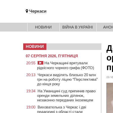
Черкаси
НОВИНИ
ВІЙНА В УКРАЇНІ
АНО
Д
НОВИНИ
о
07 СЕРПНЯ 2026, П'ЯТНИЦЯ
20:55
На Черкащині врятували
п
рідкісного чорного грифа (ФОТО)
20:13
Черкаси виділять близько 20 млн
09 Ч
грн на роботу ліцею “Перспектива”
до кінця року
19:34
На Уманщині суд припинив право
оренди земельних ділянок,
незаконно переданих іноземцем
19:00
Вихователька з Черкас і дві
педагогині з області стали