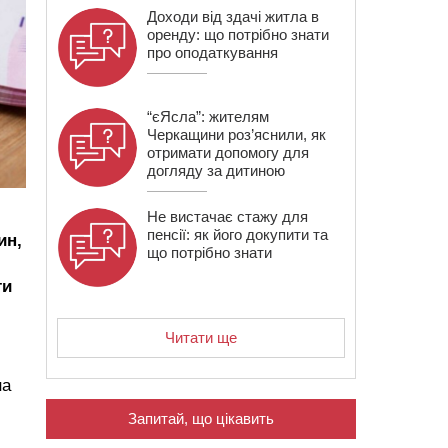
Доходи від здачі житла в
оренду: що потрібно знати
про оподаткування
“єЯсла”: жителям
Черкащини роз’яснили, як
отримати допомогу для
догляду за дитиною
Не вистачає стажу для
пенсії: як його докупити та
ин,
що потрібно знати
ти
Читати ще
на
Запитай, що цікавить