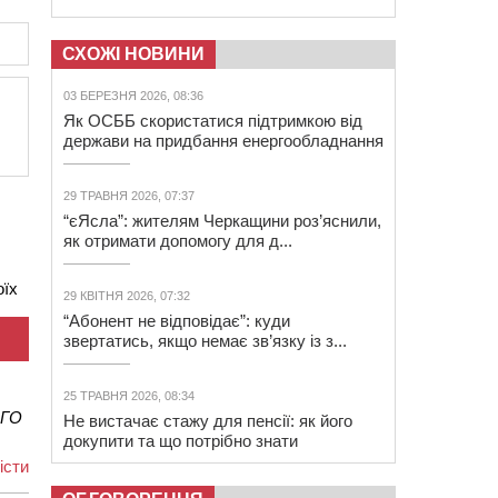
СХОЖІ НОВИНИ
03 БЕРЕЗНЯ 2026, 08:36
Як ОСББ скористатися підтримкою від
держави на придбання енергообладнання
29 ТРАВНЯ 2026, 07:37
“єЯсла”: жителям Черкащини роз’яснили,
як отримати допомогу для д...
оїх
29 КВІТНЯ 2026, 07:32
“Абонент не відповідає”: куди
звертатись, якщо немає зв’язку із з...
25 ТРАВНЯ 2026, 08:34
ОГО
Не вистачає стажу для пенсії: як його
докупити та що потрібно знати
іcти