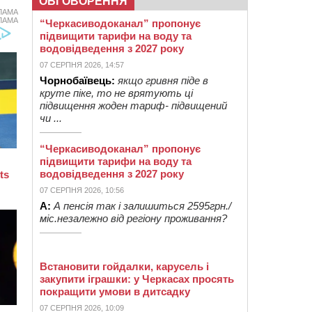
ОБГОВОРЕННЯ
ЛАМА
ЛАМА
“Черкасиводоканал” пропонує
підвищити тарифи на воду та
водовідведення з 2027 року
07 СЕРПНЯ 2026, 14:57
Чорнобаївець:
якщо гривня піде в
круте піке, то не врятують ці
підвищення жоден тариф- підвищений
чи ...
“Черкасиводоканал” пропонує
підвищити тарифи на воду та
водовідведення з 2027 року
07 СЕРПНЯ 2026, 10:56
А:
А пенсія так і залишиться 2595грн./
міс.незалежно від регіону проживання?
Встановити гойдалки, карусель і
закупити іграшки: у Черкасах просять
покращити умови в дитсадку
07 СЕРПНЯ 2026, 10:09