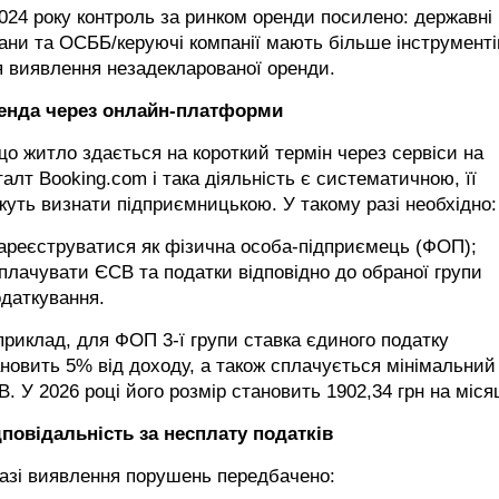
024 року контроль за ринком оренди посилено: державні
ани та ОСББ/керуючі компанії мають більше інструменті
 виявлення незадекларованої оренди.
енда через онлайн-платформи
о житло здається на короткий термін через сервіси на
алт Booking.com і така діяльність є систематичною, її
уть визнати підприємницькою. У такому разі необхідно:
ареєструватися як фізична особа-підприємець (ФОП);
плачувати ЄСВ та податки відповідно до обраної групи
даткування.
риклад, для ФОП 3-ї групи ставка єдиного податку
новить 5% від доходу, а також сплачується мінімальний
. У 2026 році його розмір становить 1902,34 грн на міся
дповідальність за несплату податків
азі виявлення порушень передбачено: