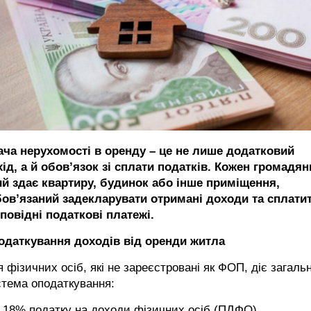
ача нерухомості в оренду – це не лише додатковий
ід, а й обов’язок зі сплати податків. Кожен громадян
ий здає квартиру, будинок або інше приміщення,
бов’язаний задекларувати отримані доходи та сплати
повідні податкові платежі.
одаткування доходів від оренди житла
 фізичних осіб, які не зареєстровані як ФОП, діє загаль
стема оподаткування:
18% податку на доходи фізичних осіб (ПДФО),