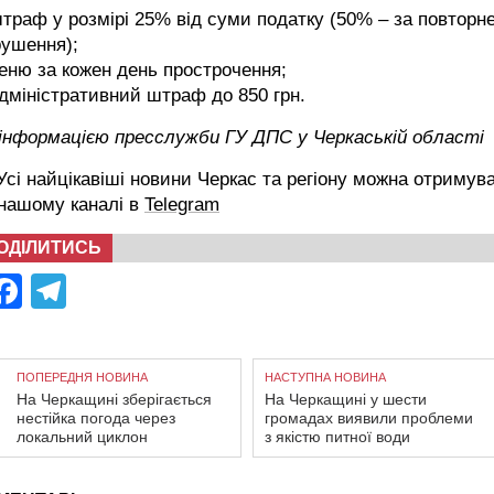
траф у розмірі 25% від суми податку (50% – за повторн
рушення);
еню за кожен день прострочення;
дміністративний штраф до 850 грн.
 інформацією пресслужби ГУ ДПС у Черкаській області
сі найцікавіші новини Черкас та регіону можна отримув
 нашому каналі в
Telegram
ОДІЛИТИСЬ
Facebook
Telegram
ПОПЕРЕДНЯ НОВИНА
НАСТУПНА НОВИНА
На Черкащині зберігається
На Черкащині у шести
нестійка погода через
громадах виявили проблеми
локальний циклон
з якістю питної води