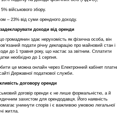
5% військового збору.
ом – 23% від суми орендного доходу.
 задекларувати доходи від оренди
о громадянин здає нерухомість як фізична особа, він
ов’язаний подати річну декларацію про майновий стан і
оди до 1 травня року, що настає за звітним. Сплатити
атки необхідно до 1 серпня.
бити це можна онлайн через Електронний кабінет платн
сайті Державної податкової служби.
жливість договору оренди
сьмовий договір оренди є не лише формальністю, а й
идичним захистом для орендодавця. Його наявність
омагає уникнути спорів і є важливою умовою легальної
чі житла.