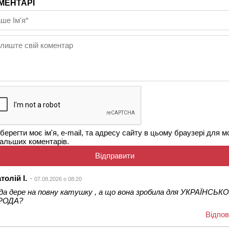
МЕНТАРІ
берегти моє ім'я, e-mail, та адресу сайту в цьому браузері для м
альших коментарів.
толій І.
07.08.2026 о 08:20
да дере на повну катушку , а що вона зробила для УКРАЇНСЬК
РОДА?
Відпов