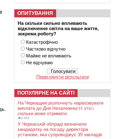
в
ОПИТУВАННЯ
На скільки сильно впливають
відключення світла на ваше життя,
зокрема роботу?
Катастрофічно
Частково відчутно
Майже не впливають
Не відчуваю
Переглянути результати
ПОПУЛЯРНЕ НА САЙТІ
На Черкащині розпочнуть нараховувати
виплати до Дня Незалежності: хто і
ць.
скільки може отримати
2 452
У Черкаській облраді визначили
кандидатку на посаду директора
установи, яка супроводжує 39 закладів