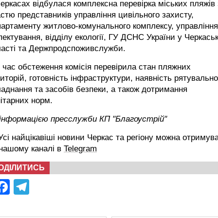
еркасах відбулася комплексна перевірка міських пляжів 
стю представників управління цивільного захисту,
артаменту житлово-комунального комплексу, управління
пектування, відділу екології, ГУ ДСНС України у Черкаськ
ласті та Держпродспоживслужби.
 час обстеження комісія перевірила стан пляжних
иторій, готовність інфраструктури, наявність рятувально
аднання та засобів безпеки, а також дотримання
ітарних норм.
 інформацією пресслужби КП "Благоустрій"
сі найцікавіші новини Черкас та регіону можна отримув
 нашому каналі в
Telegram
ОДІЛИТИСЬ
Facebook
Telegram