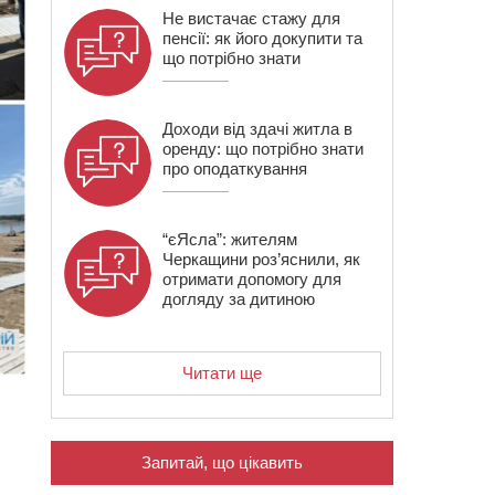
Не вистачає стажу для
пенсії: як його докупити та
що потрібно знати
Доходи від здачі житла в
оренду: що потрібно знати
про оподаткування
“єЯсла”: жителям
Черкащини роз’яснили, як
отримати допомогу для
догляду за дитиною
Читати ще
Запитай, що цікавить