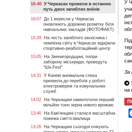
У Ч
16:40
У Черкасах провели в останню
уча
путь двох загиблих воїнів
деп
16:07
До 1 вересня у Черкасах
інс
оновлюють дорожню розмітку біля
об
навчальних закладів (ФОТОФАКТ)
15:39
На честь загиблого захисника і
Під
чемпіона світу в Черкасах відкрили
тер
спортивно-реабілітаційний центр
обл
15:05
На Звенигородщині, попри
сан
заборону міськради, проведуть
“Ше.Fest”
За
14:31
У Каневі аномальна спека
призвела до перебоїв у роботі
У
електромереж та комунальних
на
служб
14:02
На Черкащині намолотили перший
П
мільйон тонн зерна нового врожаю
13:40
На Кам’янщині сталася масштабна
пожежа сміттєзвалища
13:26
На Черкащині сьогодні очікують
грози, зливи, град та шквали до 22