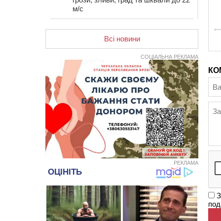
м/с
12:50
Внаслідок падіння вертольота
загинув 28-річний захисник зі
Всі новини
Сміли
СОЦІАЛЬНА РЕКЛАМА
12:15
У центрі Черкас не поділили
дорогу водії двох ВАЗів
КО
11:29
У Черкасах до середини серпня
обмежать рух транспорту на трьох
вулицях
10:54
На Черкащині кількість укриттів
збільшилась уп’ятеро з початку
повномасштабної війни
10:15
У Черкасах водій Audi Q5
спричинив аварію, не пропустивши
інший кросовер
РЕКЛАМА
09:42
“Черкасиводоканал” пропонує
підвищити тарифи на воду та
З
водовідведення з 2027 року
под
09:08
Встановити гойдалки, карусель і