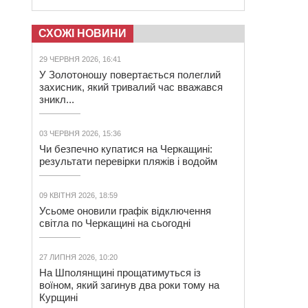
СХОЖІ НОВИНИ
29 ЧЕРВНЯ 2026, 16:41
У Золотоношу повертається полеглий
захисник, який тривалий час вважався
зникл...
03 ЧЕРВНЯ 2026, 15:36
Чи безпечно купатися на Черкащині:
результати перевірки пляжів і водойм
09 КВІТНЯ 2026, 18:59
Усьоме оновили графік відключення
світла по Черкащині на сьогодні
27 ЛИПНЯ 2026, 10:20
На Шполянщині прощатимуться із
воїном, який загинув два роки тому на
Курщині