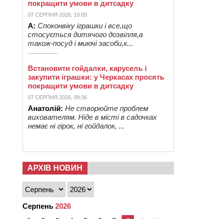
покращити умови в дитсадку
07 СЕРПНЯ 2026, 10:09
А:
Споконвіку іграшки і все,що
стосується дитячого дозвілля,а
також-посуд і миючі засоби,к...
Встановити гойдалки, карусель і
закупити іграшки: у Черкасах просять
покращити умови в дитсадку
07 СЕРПНЯ 2026, 09:36
Анатолій:
Не створюйте проблем
вихователям. Ніде в місті в садочках
немає ні гірок, ні гойдалок, ...
АРХІВ НОВИН
Серпень
2026