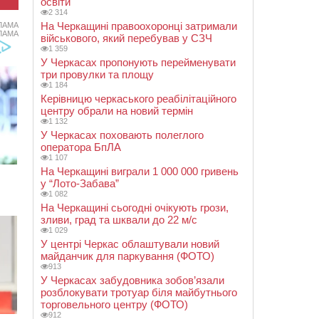
освіти
2 314
На Черкащині правоохоронці затримали
ЛАМА
ЛАМА
військового, який перебував у СЗЧ
1 359
У Черкасах пропонують перейменувати
три провулки та площу
1 184
Керівницю черкаського реабілітаційного
центру обрали на новий термін
1 132
У Черкасах поховають полеглого
оператора БпЛА
1 107
На Черкащині виграли 1 000 000 гривень
у “Лото-Забава”
1 082
На Черкащині сьогодні очікують грози,
зливи, град та шквали до 22 м/с
1 029
У центрі Черкас облаштували новий
майданчик для паркування (ФОТО)
913
У Черкасах забудовника зобов’язали
розблокувати тротуар біля майбутнього
торговельного центру (ФОТО)
912