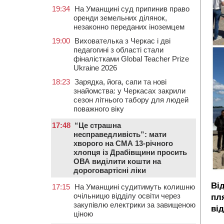
19:34
На Уманщині суд припинив право
оренди земельних ділянок,
незаконно переданих іноземцем
19:00
Вихователька з Черкас і дві
педагогині з області стали
фіналістками Global Teacher Prize
Ukraine 2026
18:23
Зарядка, йога, сапи та нові
знайомства: у Черкасах закрили
сезон літнього табору для людей
поважного віку
17:48
“Це страшна
несправедливість”: мати
хворого на СМА 13-річного
хлопця із Драбівщини просить
ОВА виділити кошти на
дороговартісні ліки
Від
17:15
На Уманщині судитимуть колишню
очільницю відділу освіти через
пл
закупівлю електрики за завищеною
ві
ціною