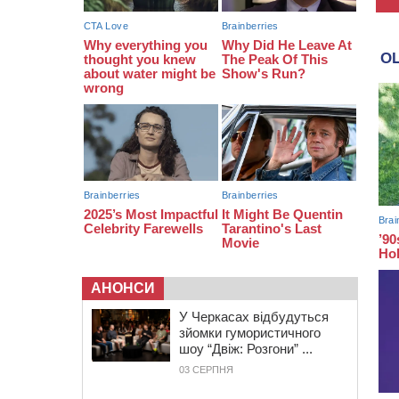
закупити іграшки: у Черкасах
просять покращити умови в
дитсадку
08:22
“На щиті” у Чорнобаївську
громаду повертається полеглий
біля Кліщіївки воїн
АНОНСИ
У Черкасах відбудуться
зйомки гумористичного
шоу “Двіж: Розгони” ...
03 СЕРПНЯ