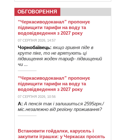
ОБГОВОРЕННЯ
“Черкасиводоканал” пропонує
підвищити тарифи на воду та
водовідведення з 2027 року
07 СЕРПНЯ 2026, 14:57
Чорнобаївець:
якщо гривня піде в
круте піке, то не врятують ці
підвищення жоден тариф- підвищений
чи ...
“Черкасиводоканал” пропонує
підвищити тарифи на воду та
водовідведення з 2027 року
07 СЕРПНЯ 2026, 10:56
А:
А пенсія так і залишиться 2595грн./
міс.незалежно від регіону проживання?
Встановити гойдалки, карусель і
закупити іграшки: у Черкасах просять