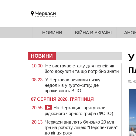
Черкаси
НОВИНИ
ВІЙНА В УКРАЇНІ
АНО
У
НОВИНИ
10:00
Не вистачає стажу для пенсії: як
п
його докупити та що потрібно знати
08:23
У Черкасах виявили низку
01 Ч
недоліків у гуртожитку, де
проживають ВПО
07 СЕРПНЯ 2026, П'ЯТНИЦЯ
20:55
На Черкащині врятували
рідкісного чорного грифа (ФОТО)
20:13
Черкаси виділять близько 20 млн
грн на роботу ліцею “Перспектива”
до кінця року