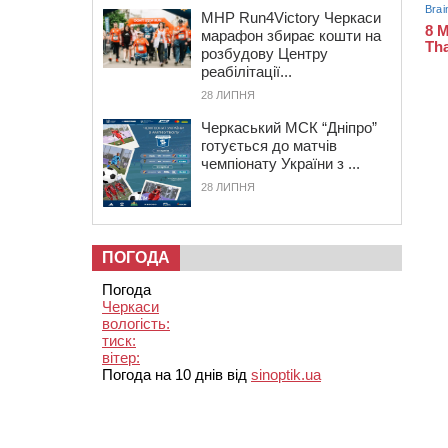
MHP Run4Victory Черкаси
марафон збирає кошти на
розбудову Центру
реабілітації...
28 ЛИПНЯ
Черкаський МСК “Дніпро”
готується до матчів
чемпіонату України з ...
28 ЛИПНЯ
ПОГОДА
Погода
Черкаси
вологість:
тиск:
вітер:
Погода на 10 днів від
sinoptik.ua