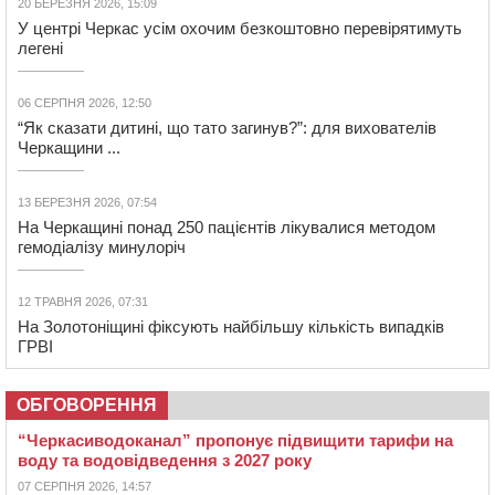
20 БЕРЕЗНЯ 2026, 15:09
У центрі Черкас усім охочим безкоштовно перевірятимуть
легені
06 СЕРПНЯ 2026, 12:50
“Як сказати дитині, що тато загинув?”: для вихователів
Черкащини ...
13 БЕРЕЗНЯ 2026, 07:54
На Черкащині понад 250 пацієнтів лікувалися методом
гемодіалізу минулоріч
12 ТРАВНЯ 2026, 07:31
На Золотоніщині фіксують найбільшу кількість випадків
ГРВІ
ОБГОВОРЕННЯ
“Черкасиводоканал” пропонує підвищити тарифи на
воду та водовідведення з 2027 року
07 СЕРПНЯ 2026, 14:57