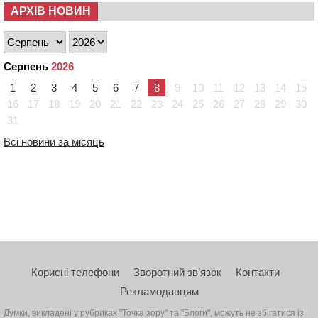
АРХІВ НОВИН
Серпень
2026
1
2
3
4
5
6
7
8
9
10
11
12
13
14
15
16
17
18
19
20
21
22
23
24
25
26
27
28
29
30
31
Всі новини за місяць
Корисні телефони
Зворотний зв’язок
Контакти
Рекламодавцям
Думки, викладені у рубриках "Точка зору" та "Блоги", можуть не збігатися із