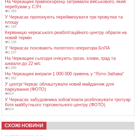
На Черкащині правоохоронці затримали військового, який
перебував у СЗЧ
1 359
У Черкасах пропонують перейменувати три провулки та
площу
1 184
Керівницю черкаського реабілітаційного центру обрали на
новий термін
1 135
У Черкасах поховають полеглого оператора БпЛА
1 107
На Черкащині сьогодні очікують грози, зливи, град та
шквали до 22 м/с
1 089
На Черкащині виграли 1 000 000 гривень у “Лото-Забава”
1 082
У центрі Черкас облаштували новий майданчик для
паркування (ФОТО)
914
У Черкасах забудовника зобов’язали розблокувати тротуар
біля майбутнього торговельного центру (ФОТО)
914
СХОЖІ НОВИНИ