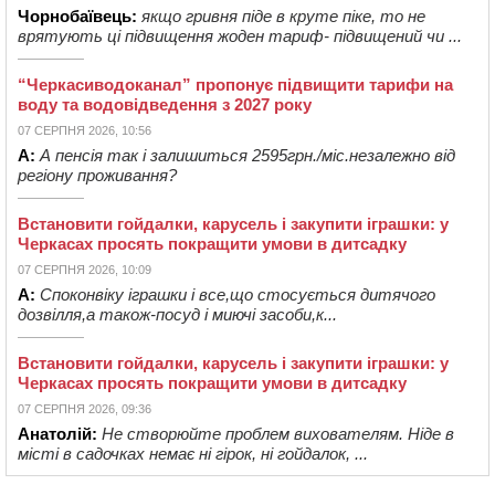
Чорнобаївець:
якщо гривня піде в круте піке, то не
врятують ці підвищення жоден тариф- підвищений чи ...
“Черкасиводоканал” пропонує підвищити тарифи на
воду та водовідведення з 2027 року
07 СЕРПНЯ 2026, 10:56
А:
А пенсія так і залишиться 2595грн./міс.незалежно від
регіону проживання?
Встановити гойдалки, карусель і закупити іграшки: у
Черкасах просять покращити умови в дитсадку
07 СЕРПНЯ 2026, 10:09
А:
Споконвіку іграшки і все,що стосується дитячого
дозвілля,а також-посуд і миючі засоби,к...
Встановити гойдалки, карусель і закупити іграшки: у
Черкасах просять покращити умови в дитсадку
07 СЕРПНЯ 2026, 09:36
Анатолій:
Не створюйте проблем вихователям. Ніде в
місті в садочках немає ні гірок, ні гойдалок, ...