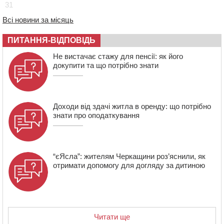
31
уп’ятеро з початку повномасштабної війни
10:15
У Черкасах водій Audi Q5 спричинив аварію, не
Всі новини за місяць
пропустивши інший кросовер
ПИТАННЯ-ВІДПОВІДЬ
09:42
“Черкасиводоканал” пропонує підвищити
тарифи на воду та водовідведення з 2027 року
Не вистачає стажу для пенсії: як його
докупити та що потрібно знати
Доходи від здачі житла в оренду: що потрібно
знати про оподаткування
“єЯсла”: жителям Черкащини роз’яснили, як
отримати допомогу для догляду за дитиною
Читати ще