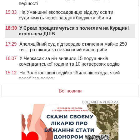
першості
19:33
На Уманщині експосадовицю відділу освіти
судитимуть через завдані бюджету збитки
18:30
У Єрках прощатимуться з полеглим на Курщині
стрільцем ДШВ
17:29
Апеляційний суд підтвердив стягнення майже 250
тис. грн шкоди за незаконний вилов риби
16:07
У Черкасах за ніч виявили 15 порушників
комендантської години та 10 нетверезих водіїв
15:12
На Золотоніщині водійка збила пішохода, який
перебігав дорогу
14:11
На Черкащині прокуратура через суд вимагає взяти
Всі новини
під охорону 188-річну церкву
13:00
У Смілі біля магазину під колесами вантажівки
СОЦІАЛЬНА РЕКЛАМА
загинула жінка
11:33
У Черкасах пропонують для приватизації
п’ятиповерховий об’єкт у центрі міста
10:00
Не вистачає стажу для пенсії: як його докупити та що
потрібно знати