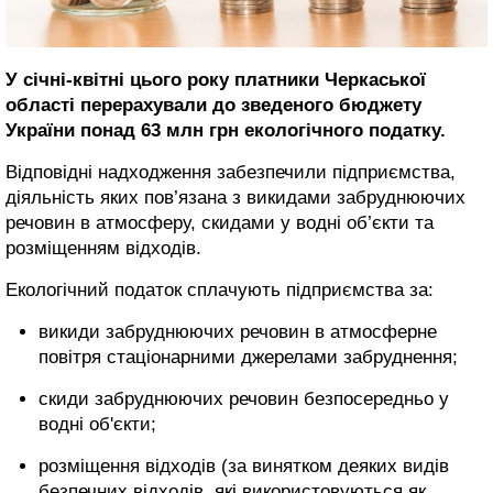
У січні-квітні цього року платники Черкаської
області перерахували до зведеного бюджету
України понад 63 млн грн екологічного податку.
Відповідні надходження забезпечили підприємства,
діяльність яких пов’язана з викидами забруднюючих
речовин в атмосферу, скидами у водні об’єкти та
розміщенням відходів.
Екологічний податок сплачують підприємства за:
викиди забруднюючих речовин в атмосферне
повітря стаціонарними джерелами забруднення;
скиди забруднюючих речовин безпосередньо у
водні об'єкти;
розміщення відходів (за винятком деяких видів
безпечних відходів, які використовуються як