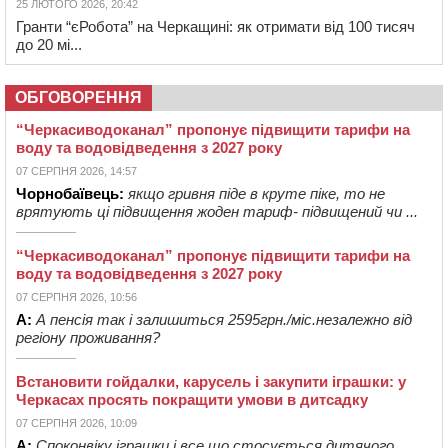
25 ЛЮТОГО 2026, 20:42
Гранти “єРобота” на Черкащині: як отримати від 100 тисяч
до 20 мі...
ОБГОВОРЕННЯ
“Черкасиводоканал” пропонує підвищити тарифи на
воду та водовідведення з 2027 року
07 СЕРПНЯ 2026, 14:57
Чорнобаївець:
якщо гривня піде в круте піке, то не
врятують ці підвищення жоден тариф- підвищений чи ...
“Черкасиводоканал” пропонує підвищити тарифи на
воду та водовідведення з 2027 року
07 СЕРПНЯ 2026, 10:56
А:
А пенсія так і залишиться 2595грн./міс.незалежно від
регіону проживання?
Встановити гойдалки, карусель і закупити іграшки: у
Черкасах просять покращити умови в дитсадку
07 СЕРПНЯ 2026, 10:09
А:
Споконвіку іграшки і все,що стосується дитячого