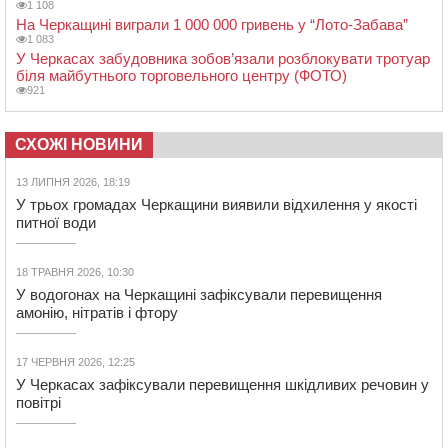
1 108
На Черкащині виграли 1 000 000 гривень у “Лото-Забава”
1 083
У Черкасах забудовника зобов’язали розблокувати тротуар
біля майбутнього торговельного центру (ФОТО)
921
СХОЖІ НОВИНИ
13 ЛИПНЯ 2026, 18:19
У трьох громадах Черкащини виявили відхилення у якості
питної води
18 ТРАВНЯ 2026, 10:30
У водогонах на Черкащині зафіксували перевищення
амонію, нітратів і фтору
17 ЧЕРВНЯ 2026, 12:25
У Черкасах зафіксували перевищення шкідливих речовин у
повітрі