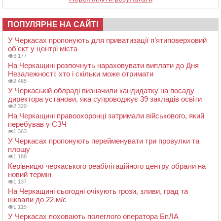
ПОПУЛЯРНЕ НА САЙТІ
У Черкасах пропонують для приватизації п’ятиповерховий
об’єкт у центрі міста
3 177
На Черкащині розпочнуть нараховувати виплати до Дня
Незалежності: хто і скільки може отримати
2 465
У Черкаській облраді визначили кандидатку на посаду
директора установи, яка супроводжує 39 закладів освіти
2 320
На Черкащині правоохоронці затримали військового, який
перебував у СЗЧ
1 363
У Черкасах пропонують перейменувати три провулки та
площу
1 188
Керівницю черкаського реабілітаційного центру обрали на
новий термін
1 137
На Черкащині сьогодні очікують грози, зливи, град та
шквали до 22 м/с
1 119
У Черкасах поховають полеглого оператора БпЛА