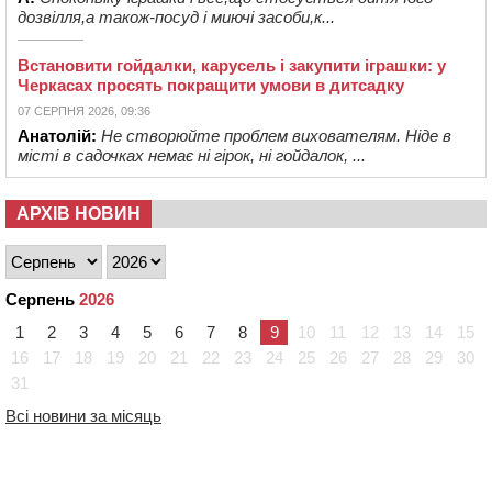
дозвілля,а також-посуд і миючі засоби,к...
Встановити гойдалки, карусель і закупити іграшки: у
Черкасах просять покращити умови в дитсадку
07 СЕРПНЯ 2026, 09:36
Анатолій:
Не створюйте проблем вихователям. Ніде в
місті в садочках немає ні гірок, ні гойдалок, ...
АРХІВ НОВИН
Серпень
2026
1
2
3
4
5
6
7
8
9
10
11
12
13
14
15
16
17
18
19
20
21
22
23
24
25
26
27
28
29
30
31
Всі новини за місяць