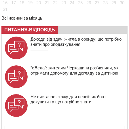
мопедом: двоє людей у лікарні
16
17
18
19
20
21
22
23
24
25
26
27
28
29
30
31
09:42
Ветерани МСК “Дніпро” вибороли бронзу чемпіонату
України
Всі новини за місяць
08:57
На Уманщині підрядника зобов’язали сплатити понад
670 тис грн штрафу за незаконні зміни до договору
ПИТАННЯ-ВІДПОВІДЬ
08:20
Обрано претендента на посаду директора
Доходи від здачі житла в оренду: що потрібно
Мокрокалигірського психоневрологічного інтернату
знати про оподаткування
“єЯсла”: жителям Черкащини роз’яснили, як
отримати допомогу для догляду за дитиною
Не вистачає стажу для пенсії: як його
докупити та що потрібно знати