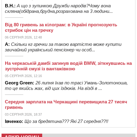
В.Н.:
А що з зупинкою Дружби народів?Чому вона
скляна(обідрана,брудна,розрахована на 3 людини...
Від 80 гривень за кілограм: в Україні прогнозують
стрибок цін на гречку
06 СЕРПНЯ 2026, 12:48
А:
Скільки кг гречки за такою вартістю може купити
звичайний український пенсіонер чи особ...
На черкаській дамбі загинув водій BMW, зіткнувшись на
зустрічній смузі із вантажівкою
05 СЕРПНЯ 2026, 12:16
Georg Green:
26 липня їхав по трасі Умань-Золотоноша,
то це якийсь жах, від цих їздюків. На вїзді в ...
Середня зарплата на Черкащині перевищила 27 тисяч
гривень
03 СЕРПНЯ 2026, 18:37
Івченко:
Що за бредятина??? Які 27 середня??!!