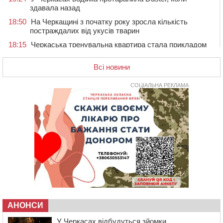
здавала назад
18:50
На Черкащині з початку року зросла кількість
постраждалих від укусів тварин
18:15
Черкаська тренувальна квартира стала прикладом
для громад з усієї України
Всі новини
17:40
ЧНУ увійшов до 50 найпопулярніших вишів України
серед вступників
СОЦІАЛЬНА РЕКЛАМА
17:07
На Хімселищі у Черкасах облаштували новий
контейнерний майданчик
16:32
Без розтину грудної клітки: у Черкасах 75-річній
пацієнтці замінили аортальний клапан
16:00
У Черкаському онкоцентрі встановили сонячну
електростанцію за понад пів мільйона гривень
15:30
У Київській області прощаються з полеглим на
фронті жителем Монастирищини
14:53
У Черкасах містяни через нову скляну зупинку і
вирізані дерева потерпають від спеки: Бондаренко
АНОНСИ
обіцяє масштабне озеленення
У Черкасах відбудуться зйомки
14:17
Провокував конфлікт і зачинився в автівці: у ТЦК