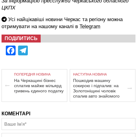
За інформацією пресслужби Черкаського обласного
ЦКПХ
Усі найцікавіші новини Черкас та регіону можна
отримувати на нашому каналі в
Telegram
ПОДІЛИТИСЬ
Facebook
Telegram
ПОПЕРЕДНЯ НОВИНА
НАСТУПНА НОВИНА
На Черкащині бізнес
Пошкодив машину
сплатив майже мільярд
сокирою і підпалив: на
гривень єдиного податку
Золотоніщині чоловік
спалив авто знайомого
КОМЕНТАРІ