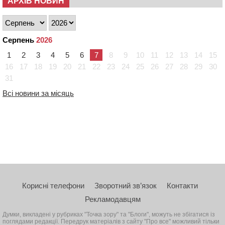
АРХІВ НОВИН
Серпень
2026
1
2
3
4
5
6
7
8
9
10
11
12
13
14
15
16
17
18
19
20
21
22
23
24
25
26
27
28
29
30
31
Всі новини за місяць
Корисні телефони
Зворотний зв’язок
Контакти
Рекламодавцям
Думки, викладені у рубриках "Точка зору" та "Блоги", можуть не збігатися із
поглядами редакції. Передрук матеріалів з сайту "Про все" можливий тільки