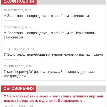
СХОЖІ НОВИНИ
18 КВІТНЯ 2026, 20:25
У Золотоноші попрощалися із загиблим захисником
07 КВІТНЯ 2026, 11:42
У Золотоноші попрощались із загиблим на Чернігівщині
захисником
27 БЕРЕЗНЯ 2026, 09:13
У Золотоноші вогнеборці врятували чоловіка під час пожежі
12 ТРАВНЯ 2026, 10:05
Після “перемир’я” росія атакувала Черкащину дронами:
постраждали ...
ОБГОВОРЕННЯ
У Черкасах містяни через нову скляну зупинку і вирізані
дерева потерпають від спеки: Бондаренко о...
06 СЕРПНЯ 2026, 15:23