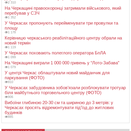
2 310
На Черкащині правоохоронці затримали військового, який
перебував у СЗЧ
1 352
У Черкасах пропонують перейменувати три провулки та
площу
1 178
Керівницю черкаського реабілітаційного центру обрали на
новий термін
1 119
У Черкасах поховають полеглого оператора БпЛА
1 099
На Черкащині виграли 1 000 000 гривень у “Лото-Забава”
1 079
У центрі Черкас облаштували новий майданчик для
паркування (ФОТО)
910
У Черкасах забудовника зобов’язали розблокувати тротуар
біля майбутнього торговельного центру (ФОТО)
906
Вибоїни глибиною 20-30 см та шириною до 3 метрів: у
Черкасах просять відремонтувати під’їзд до житлових
будинків
885