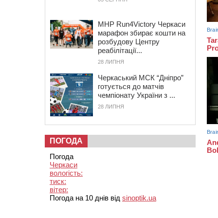
MHP Run4Victory Черкаси
марафон збирає кошти на
розбудову Центру
реабілітації...
28 ЛИПНЯ
Черкаський МСК “Дніпро”
готується до матчів
чемпіонату України з ...
28 ЛИПНЯ
ПОГОДА
Погода
Черкаси
вологість:
тиск:
вітер:
Погода на 10 днів від
sinoptik.ua