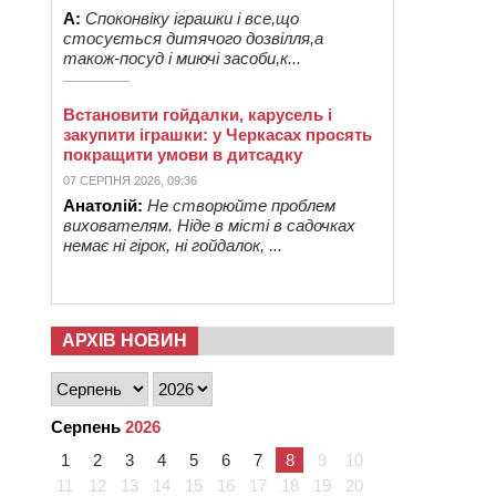
А:
Споконвіку іграшки і все,що
стосується дитячого дозвілля,а
також-посуд і миючі засоби,к...
Встановити гойдалки, карусель і
закупити іграшки: у Черкасах просять
покращити умови в дитсадку
07 СЕРПНЯ 2026, 09:36
Анатолій:
Не створюйте проблем
вихователям. Ніде в місті в садочках
немає ні гірок, ні гойдалок, ...
АРХІВ НОВИН
Серпень
2026
1
2
3
4
5
6
7
8
9
10
11
12
13
14
15
16
17
18
19
20