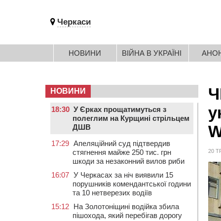
Черкаси
НОВИНИ
ВІЙНА В УКРАЇНІ
АНО
Ч
НОВИНИ
у
18:30
У Єрках прощатимуться з
полеглим на Курщині стрільцем
W
ДШВ
17:29
Апеляційний суд підтвердив
стягнення майже 250 тис. грн
20 Т
шкоди за незаконний вилов риби
16:07
У Черкасах за ніч виявили 15
порушників комендантської години
та 10 нетверезих водіїв
15:12
На Золотоніщині водійка збила
пішохода, який перебігав дорогу