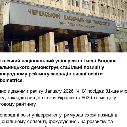
ркаський національний університет імені Богдана
ельницького демонструє стабільні позиції у
жнародному рейтингу закладів вищої освіти
bometrics.
дно з даними релізу January 2026, ЧНУ посідає 81-ше мі
ед закладів вищої освіти України та 8636-те місце у
товому рейтингу.
опередні роки університет утримував схожі позиції в
іональному сегменті, фокусуючись на розвитку та