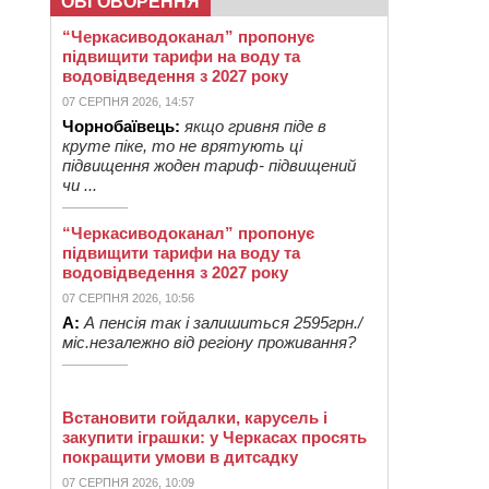
ОБГОВОРЕННЯ
“Черкасиводоканал” пропонує
підвищити тарифи на воду та
водовідведення з 2027 року
07 СЕРПНЯ 2026, 14:57
Чорнобаївець:
якщо гривня піде в
круте піке, то не врятують ці
підвищення жоден тариф- підвищений
чи ...
“Черкасиводоканал” пропонує
підвищити тарифи на воду та
водовідведення з 2027 року
07 СЕРПНЯ 2026, 10:56
А:
А пенсія так і залишиться 2595грн./
міс.незалежно від регіону проживання?
Встановити гойдалки, карусель і
закупити іграшки: у Черкасах просять
покращити умови в дитсадку
07 СЕРПНЯ 2026, 10:09