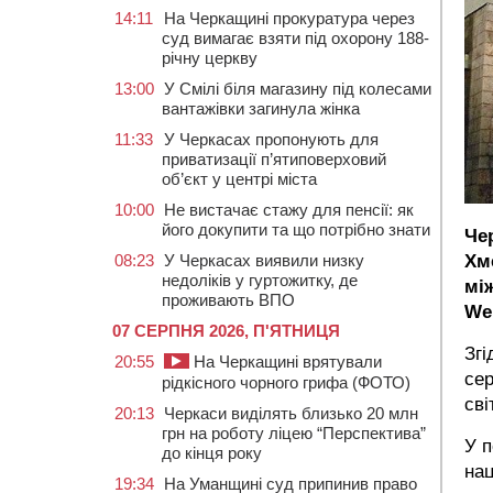
14:11
На Черкащині прокуратура через
суд вимагає взяти під охорону 188-
річну церкву
13:00
У Смілі біля магазину під колесами
вантажівки загинула жінка
11:33
У Черкасах пропонують для
приватизації п’ятиповерховий
об’єкт у центрі міста
10:00
Не вистачає стажу для пенсії: як
його докупити та що потрібно знати
Че
08:23
У Черкасах виявили низку
Хм
недоліків у гуртожитку, де
мі
проживають ВПО
We
07 СЕРПНЯ 2026, П'ЯТНИЦЯ
Згі
20:55
На Черкащині врятували
сер
рідкісного чорного грифа (ФОТО)
сві
20:13
Черкаси виділять близько 20 млн
грн на роботу ліцею “Перспектива”
У п
до кінця року
нац
19:34
На Уманщині суд припинив право