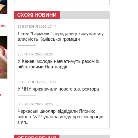
СХОЖІ НОВИНИ
19 БЕРЕЗНЯ 2026, 17:44
Ліцей “Гармонія” передали у комунальну
власність Канівської громади
25 ЛИПНЯ 2026, 08:26
У Каневі молодь навчатимуть разом із
військовими Нацгвардії
03 БЕРЕЗНЯ 2026, 15:17
У ЧНУ призначили нового в.о. ректора
30 ЛИПНЯ 2026, 20:25
Черкаські школярі відвідали Японію:
школа №27 уклала угоду про співпрацю
з яп...