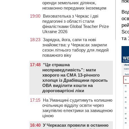
пок
оренди земельних ділянок,
незаконно переданих іноземцем
Во
19:00
Вихователька з Черкас і дві
осв
педагогині з області стали
рей
фіналістками Global Teacher Prize
Ukraine 2026
Sco
та 
18:23
Зарядка, йога, сапи та нові
знайомства: у Черкасах закрили
сезон літнього табору для людей
поважного віку
17:48
“Це страшна
несправедливість”: мати
хворого на СМА 13-річного
хлопця із Драбівщини просить
ОВА виділити кошти на
дороговартісні ліки
17:15
На Уманщині судитимуть колишню
очільницю відділу освіти через
закупівлю електрики за завищеною
ціною
16:40
У Черкасах провели в останню