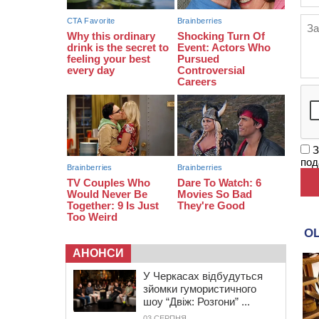
12:50
Внаслідок падіння вертольота
загинув 28-річний захисник зі
Сміли
З
под
АНОНСИ
У Черкасах відбудуться
зйомки гумористичного
шоу “Двіж: Розгони” ...
03 СЕРПНЯ