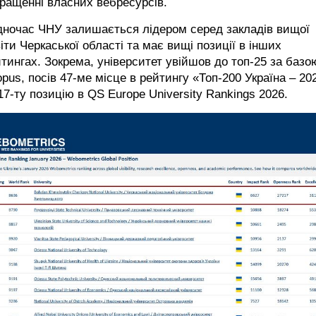
ращенні власних вебресурсів.
дночас ЧНУ залишається лідером серед закладів вищої
іти Черкаської області та має вищі позиції в інших
тингах. Зокрема, університет увійшов до топ-25 за базо
pus, посів 47-ме місце в рейтингу «Топ-200 Україна – 20
17-ту позицію в QS Europe University Rankings 2026.