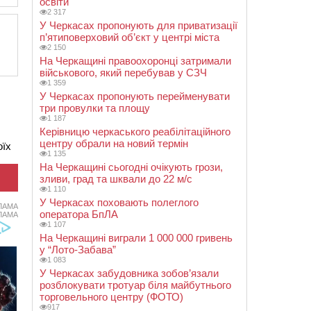
освіти
2 317
У Черкасах пропонують для приватизації
п’ятиповерховий об’єкт у центрі міста
2 150
На Черкащині правоохоронці затримали
військового, який перебував у СЗЧ
1 359
У Черкасах пропонують перейменувати
три провулки та площу
1 187
Керівницю черкаського реабілітаційного
центру обрали на новий термін
оїх
1 135
На Черкащині сьогодні очікують грози,
зливи, град та шквали до 22 м/с
1 110
У Черкасах поховають полеглого
ЛАМА
оператора БпЛА
ЛАМА
1 107
На Черкащині виграли 1 000 000 гривень
у “Лото-Забава”
1 083
У Черкасах забудовника зобов’язали
розблокувати тротуар біля майбутнього
торговельного центру (ФОТО)
917