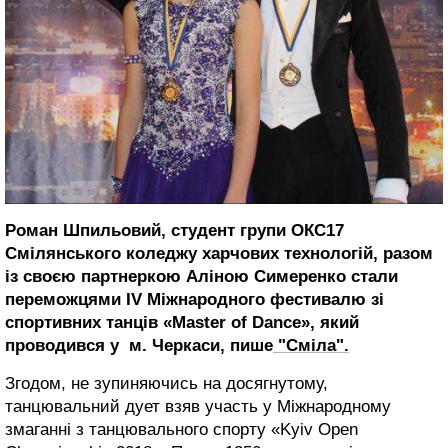
Роман Шпильовий, студент групи ОКС17
Смілянського коледжу харчових технологій, разом
із своєю партнеркою Аліною Симеренко стали
переможцями ІV Міжнародного фестивалю зі
спортивних танців «Master of Dance», який
проводився у м. Черкаси, пише
"Сміла".
Згодом, не зупиняючись на досягнутому,
танцювальний дует взяв участь у Міжнародному
змаганні з танцювального спорту «Kyiv Open