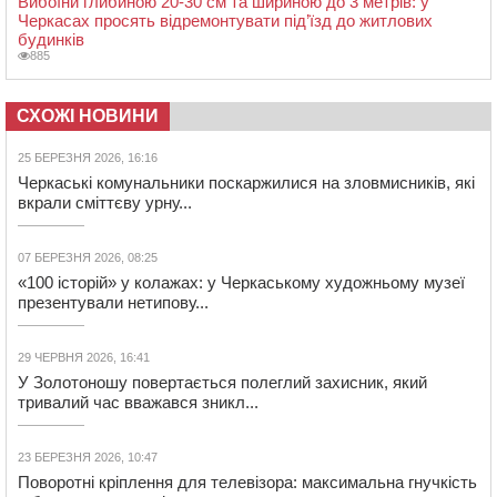
Вибоїни глибиною 20-30 см та шириною до 3 метрів: у
Черкасах просять відремонтувати під’їзд до житлових
будинків
885
СХОЖІ НОВИНИ
25 БЕРЕЗНЯ 2026, 16:16
Черкаські комунальники поскаржилися на зловмисників, які
вкрали сміттєву урну...
07 БЕРЕЗНЯ 2026, 08:25
«100 історій» у колажах: у Черкаському художньому музеї
презентували нетипову...
29 ЧЕРВНЯ 2026, 16:41
У Золотоношу повертається полеглий захисник, який
тривалий час вважався зникл...
23 БЕРЕЗНЯ 2026, 10:47
Поворотні кріплення для телевізора: максимальна гнучкість