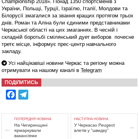
Championship 2018». Понад 1350 спортсменів з
України, Польщі, Турції, Ізраїлю, Італії, Молдови та
Білорусії змагалися за звання кращих протягом трьох
днів. Роман та Аліна були єдиними представниками
Черкаської області на цих змаганнях. В чесній і
складній боротьбі смілянський дует виборов почесне
третє місце, інформує прес-центр навчального
закладу.
Усі найцікавіші новини Черкас та регіону можна
отримувати на нашому каналі в
Telegram
ПОДІЛИТИСЬ
Facebook
Telegram
ПОПЕРЕДНЯ НОВИНА
НАСТУПНА НОВИНА
На Чигиринщині
У Черкасах Peugeot
ярмаркували
влетів у “швидку”
вакансіями