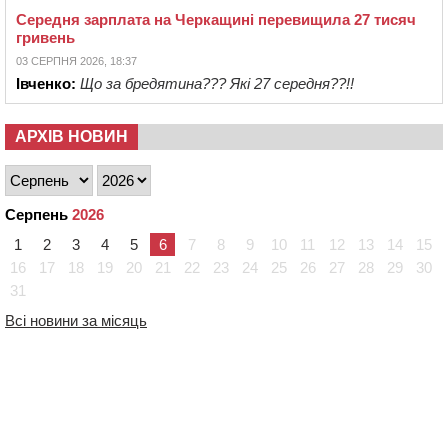
Середня зарплата на Черкащині перевищила 27 тисяч
гривень
03 СЕРПНЯ 2026, 18:37
Івченко:
Що за бредятина??? Які 27 середня??!!
АРХІВ НОВИН
Серпень
2026
1
2
3
4
5
6
7
8
9
10
11
12
13
14
15
16
17
18
19
20
21
22
23
24
25
26
27
28
29
30
31
Всі новини за місяць