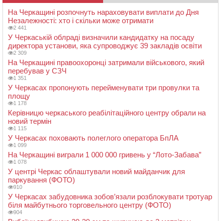
На Черкащині розпочнуть нараховувати виплати до Дня
Незалежності: хто і скільки може отримати
2 441
У Черкаській облраді визначили кандидатку на посаду
директора установи, яка супроводжує 39 закладів освіти
2 309
На Черкащині правоохоронці затримали військового, який
перебував у СЗЧ
1 351
У Черкасах пропонують перейменувати три провулки та
площу
1 178
Керівницю черкаського реабілітаційного центру обрали на
новий термін
1 115
У Черкасах поховають полеглого оператора БпЛА
1 099
На Черкащині виграли 1 000 000 гривень у “Лото-Забава”
1 078
У центрі Черкас облаштували новий майданчик для
паркування (ФОТО)
910
У Черкасах забудовника зобов’язали розблокувати тротуар
біля майбутнього торговельного центру (ФОТО)
904