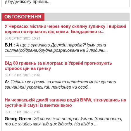
у будь-якому приміщ...
ОБГОВОРЕННЯ
У Черкасах містяни через нову скляну зупинку і вирізані
дерева потерпають від спеки: Бондаренко о...
06 СЕРПНЯ 2026, 15:23
В.Н.:
А що з зупинкою Дружби народів?Чому вона
скляна(обідрана,брудна,розрахована на 3 людини...
Від 80 гривень за кілограм: в Україні прогнозують
стрибок цін на гречку
06 СЕРПНЯ 2026, 12:48
А:
Скільки кг гречки за такою вартістю може купити
звичайний український пенсіонер чи особ...
На черкаській дамбі загинув водій BMW, зіткнувшись на
зустрічній смузі із вантажівкою
05 СЕРПНЯ 2026, 12:16
Georg Green:
26 липня їхав по трасі Умань-Золотоноша,
то це якийсь жах, від цих їздюків. На вїзді в ...