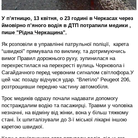
У п’ятницю, 13 квітня, о 23 годині в Черкасах через
ймовірно п’яного водія в ДТП потрапили медики ,
пише
"Рідна Черкащина".
Як розповіли в управлінні патрульної поліції, карета
“швидкої” прямувала по виклику, та дотримуючись
вимог Правил дорожнього руху, зупинилася на
перехрестилася на перехресті вулиць Чорновола і
Сагайдачного перед червоним сигналом світлофора.У
цей час позаду відчувся удар. “Влетіло” Peugeot 206,
розтрощивши передню частину автомобіля.
Троє медиків одразу почали надавати допомогу
постраждалим водію та пасажирці. Травми у чоловіка
незначні, на відміну від жінки, вона у більш тяжкому
стані. Їх шпиталізували до 3-ї міської лікарні іншою
каретою швидкої.