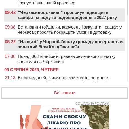
пропустивши інший кросовер
09:42
“Черкасиводоканал” пропонує підвищити
тарифи на воду та водовідведення з 2027 року
09:08
Встановити гойдалки, карусель і закупити іграшки: у
Черкасах просять покращити умови в дитсадку
08:22
“На щиті” у Чорнобаївську громаду повертається
полеглий біля Кліщіївки воїн
07:30
Понад 968 мільйонів гривень земельного податку
сплатили на Черкащині
06 СЕРПНЯ 2026, ЧЕТВЕР
21:13
Вісім медалей, з яких чотири золоті: черкаські
спортсмени тріумфували на чемпіонаті України
20:31
На Черкащині спека протримається ще день
Всі новини
20:00
Педагогів Черкас запрошують на зустріч із
переможцем Global Teacher Prize Ukraine 2023
СОЦІАЛЬНА РЕКЛАМА
19:24
У Черкасах водійка протаранила Duster, коли
здавала назад
18:50
На Черкащині з початку року зросла кількість