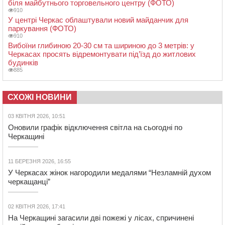
біля майбутнього торговельного центру (ФОТО)
910
У центрі Черкас облаштували новий майданчик для
паркування (ФОТО)
910
Вибоїни глибиною 20-30 см та шириною до 3 метрів: у
Черкасах просять відремонтувати під’їзд до житлових
будинків
885
СХОЖІ НОВИНИ
03 КВІТНЯ 2026, 10:51
Оновили графік відключення світла на сьогодні по
Черкащині
11 БЕРЕЗНЯ 2026, 16:55
У Черкасах жінок нагородили медалями “Незламній духом
черкащанці”
02 КВІТНЯ 2026, 17:41
На Черкащині загасили дві пожежі у лісах, спричинені