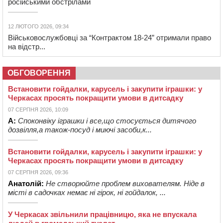
російськими обстрілами
12 ЛЮТОГО 2026, 09:34
Військовослужбовці за “Контрактом 18-24” отримали право
на відстр...
ОБГОВОРЕННЯ
Встановити гойдалки, карусель і закупити іграшки: у
Черкасах просять покращити умови в дитсадку
07 СЕРПНЯ 2026, 10:09
А:
Споконвіку іграшки і все,що стосується дитячого
дозвілля,а також-посуд і миючі засоби,к...
Встановити гойдалки, карусель і закупити іграшки: у
Черкасах просять покращити умови в дитсадку
07 СЕРПНЯ 2026, 09:36
Анатолій:
Не створюйте проблем вихователям. Ніде в
місті в садочках немає ні гірок, ні гойдалок, ...
У Черкасах звільнили працівницю, яка не впускала