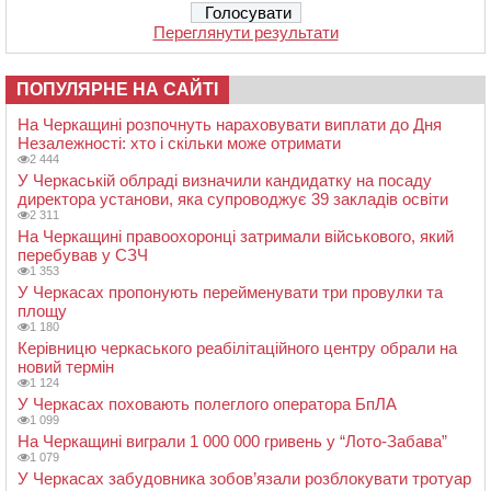
Переглянути результати
ПОПУЛЯРНЕ НА САЙТІ
На Черкащині розпочнуть нараховувати виплати до Дня
Незалежності: хто і скільки може отримати
2 444
У Черкаській облраді визначили кандидатку на посаду
директора установи, яка супроводжує 39 закладів освіти
2 311
На Черкащині правоохоронці затримали військового, який
перебував у СЗЧ
1 353
У Черкасах пропонують перейменувати три провулки та
площу
1 180
Керівницю черкаського реабілітаційного центру обрали на
новий термін
1 124
У Черкасах поховають полеглого оператора БпЛА
1 099
На Черкащині виграли 1 000 000 гривень у “Лото-Забава”
1 079
У Черкасах забудовника зобов’язали розблокувати тротуар