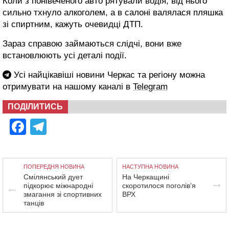
Коли з понівеченого авто рятували водія, від нього
сильно тхнуло алкоголем, а в салоні валялася пляшка
зі спиртним, кажуть очевидці ДТП.
Зараз справою займаються слідчі, вони вже
встановлюють усі деталі події.
Усі найцікавіші новини Черкас та регіону можна
отримувати на нашому каналі в
Telegram
ПОДІЛИТИСЬ
Facebook
Telegram
ПОПЕРЕДНЯ НОВИНА
НАСТУПНА НОВИНА
Смілянський дует
На Черкащині
підкорює міжнародні
скоротилося поголів’я
змагання зі спортивних
ВРХ
танців