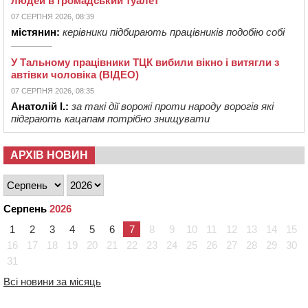
людей в громадський туалет
07 СЕРПНЯ 2026, 08:39
містянин:
керівники підбирають працівників подобію собі
У Тальному працівники ТЦК вибили вікно і витягли з
автівки чоловіка (ВІДЕО)
07 СЕРПНЯ 2026, 08:35
Анатолій І.:
за такі дії ворожі проти народу ворогів які
підграють кацапам потрібно знищувати
АРХІВ НОВИН
Серпень
2026
1
2
3
4
5
6
7
8
9
10
11
12
13
14
15
16
17
18
19
20
21
22
23
24
25
26
27
28
29
30
31
Всі новини за місяць