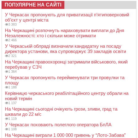
ПОПУЛЯРНЕ НА САЙТІ
У Черкасах пропонують для приватизації п’ятиповерховий
об’єкт у центрі міста
3 383
На Черкащині розпочнуть нараховувати виплати до Дня
Незалежності: хто і скільки може отримати
2 466
У Черкаській облраді визначили кандидатку на посаду
директора установи, яка супроводжує 39 закладів освіти
2 321
На Черкащині правоохоронці затримали військового, який
перебував у СЗЧ
1 364
У Черкасах пропонують перейменувати три провулки та
площу
1 188
Керівницю черкаського реабілітаційного центру обрали на
новий термін
1 137
На Черкащині сьогодні очікують грози, зливи, град та
шквали до 22 м/с
1 119
У Черкасах поховають полеглого оператора БпЛА
1 108
На Черкащині виграли 1 000 000 гривень у “Лото-Забава”