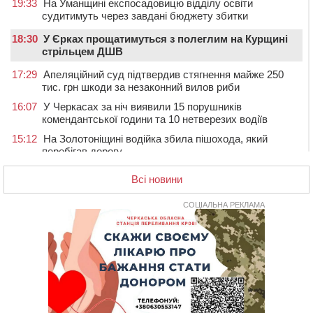
19:33
На Уманщині експосадовицю відділу освіти
судитимуть через завдані бюджету збитки
18:30
У Єрках прощатимуться з полеглим на Курщині
стрільцем ДШВ
17:29
Апеляційний суд підтвердив стягнення майже 250
тис. грн шкоди за незаконний вилов риби
16:07
У Черкасах за ніч виявили 15 порушників
комендантської години та 10 нетверезих водіїв
15:12
На Золотоніщині водійка збила пішохода, який
перебігав дорогу
14:11
На Черкащині прокуратура через суд вимагає взяти
Всі новини
під охорону 188-річну церкву
13:00
У Смілі біля магазину під колесами вантажівки
СОЦІАЛЬНА РЕКЛАМА
загинула жінка
11:33
У Черкасах пропонують для приватизації
п’ятиповерховий об’єкт у центрі міста
10:00
Не вистачає стажу для пенсії: як його докупити та що
потрібно знати
08:23
У Черкасах виявили низку недоліків у гуртожитку, де
проживають ВПО