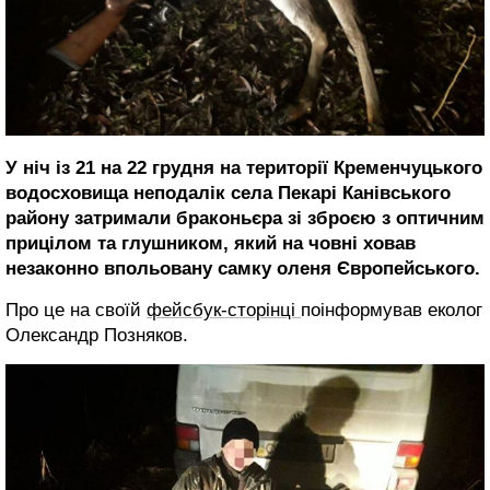
У ніч із 21 на 22 грудня на території Кременчуцького
водосховища неподалік села Пекарі Канівського
району затримали браконьєра зі зброєю з оптичним
прицілом та глушником, який на човні ховав
незаконно впольовану самку оленя Європейського.
Про це на своїй
фейсбук-сторінці
поінформував еколог
Олександр Позняков.