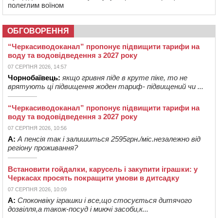
полеглим воїном
ОБГОВОРЕННЯ
“Черкасиводоканал” пропонує підвищити тарифи на
воду та водовідведення з 2027 року
07 СЕРПНЯ 2026, 14:57
Чорнобаївець:
якщо гривня піде в круте піке, то не
врятують ці підвищення жоден тариф- підвищений чи ...
“Черкасиводоканал” пропонує підвищити тарифи на
воду та водовідведення з 2027 року
07 СЕРПНЯ 2026, 10:56
А:
А пенсія так і залишиться 2595грн./міс.незалежно від
регіону проживання?
Встановити гойдалки, карусель і закупити іграшки: у
Черкасах просять покращити умови в дитсадку
07 СЕРПНЯ 2026, 10:09
А:
Споконвіку іграшки і все,що стосується дитячого
дозвілля,а також-посуд і миючі засоби,к...