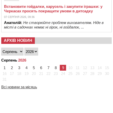
Встановити гойдалки, карусель і закупити іграшки: у
Черкасах просять покращити умови в дитсадку
07 СЕРПНЯ 2026, 09:36
Анатолій:
Не створюйте проблем вихователям. Ніде в
місті в садочках немає ні гірок, ні гойдалок, ...
АРХІВ НОВИН
Серпень
2026
1
2
3
4
5
6
7
8
9
10
11
12
13
14
15
16
17
18
19
20
21
22
23
24
25
26
27
28
29
30
31
Всі новини за місяць