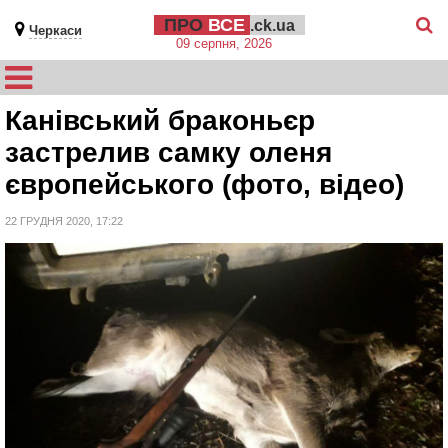
ПРО
ВСЕ
.ck.ua
Черкаси
09 серпня, 2026
Канівський браконьєр
застрелив самку оленя
європейського (фото, відео)
22 ГРУДНЯ 2020, 17:22