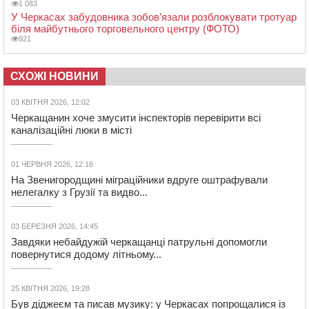
1 083
У Черкасах забудовника зобов’язали розблокувати тротуар
біля майбутнього торговельного центру (ФОТО)
921
СХОЖІ НОВИНИ
03 КВІТНЯ 2026, 12:02
Черкащанин хоче змусити інспекторів перевірити всі
каналізаційні люки в місті
01 ЧЕРВНЯ 2026, 12:18
На Звенигородщині міграційники вдруге оштрафували
нелегалку з Грузії та видво...
03 БЕРЕЗНЯ 2026, 14:45
Завдяки небайдужій черкащанці патрульні допомогли
повернутися додому літньому...
25 КВІТНЯ 2026, 19:28
Був діджеєм та писав музику: у Черкасах попрощалися із