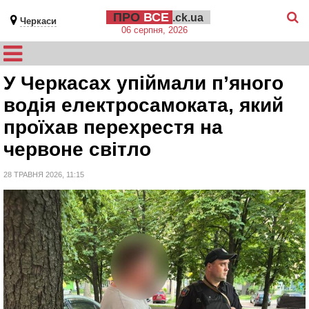
ПРО
ВСЕ
.ck.ua
Черкаси
06 серпня, 2026
У Черкасах упіймали п’яного
водія електросамоката, який
проїхав перехрестя на
червоне світло
28 ТРАВНЯ 2026, 11:15