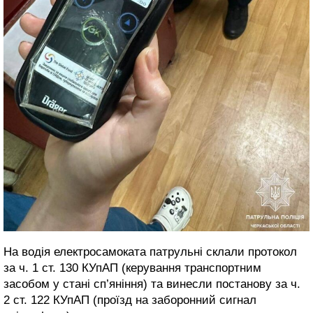
На водія електросамоката патрульні склали протокол
за ч. 1 ст. 130 КУпАП (керування транспортним
засобом у стані сп’яніння) та винесли постанову за ч.
2 ст. 122 КУпАП (проїзд на заборонний сигнал