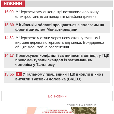
НОВИНИ
16:00
У Черкаському онкоцентрі встановили сонячну
електростанцію за понад пів мільйона гривень
15:30
У Київській області прощаються з полеглим на
фронті жителем Монастирищини
14:53
У Черкасах містяни через нову скляну зупинку і
вирізані дерева потерпають від спеки: Бондаренко
обіцяє масштабне озеленення
14:17
Провокував конфлікт і зачинився в автівці: у ТЦК
прокоментували скандал із затриманням
чоловіка у Тальному
13:55
У Тальному працівники ТЦК вибили вікно і
витягли з автівки чоловіка (ВІДЕО)
13:27
На Звенигородщині чоловік до смерті побив 82-
річного односельця
Всі новини
12:57
У Черкасах СБУ викрила прокремлівську
агітаторку, яка закликала до захоплення України
СОЦІАЛЬНА РЕКЛАМА
12:50
“Як сказати дитині, що тато загинув?”: для