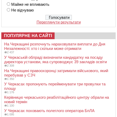
Майже не впливають
Не відчуваю
Переглянути результати
ПОПУЛЯРНЕ НА САЙТІ
На Черкащині розпочнуть нараховувати виплати до Дня
Незалежності: хто і скільки може отримати
2 437
У Черкаській облраді визначили кандидатку на посаду
директора установи, яка супроводжує 39 закладів освіти
2 308
На Черкащині правоохоронці затримали військового, який
перебував у СЗЧ
1 350
У Черкасах пропонують перейменувати три провулки та
площу
1 176
Керівницю черкаського реабілітаційного центру обрали на
новий термін
1 100
У Черкасах поховають полеглого оператора БпЛА
1 095