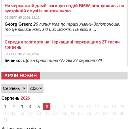
На черкаській дамбі загинув водій BMW, зіткнувшись на
зустрічній смузі із вантажівкою
05 СЕРПНЯ 2026, 12:16
Georg Green:
26 липня їхав по трасі Умань-Золотоноша,
то це якийсь жах, від цих їздюків. На вїзді в ...
Середня зарплата на Черкащині перевищила 27 тисяч
гривень
03 СЕРПНЯ 2026, 18:37
Івченко:
Що за бредятина??? Які 27 середня??!!
АРХІВ НОВИН
Серпень
2026
1
2
3
4
5
6
7
8
9
10
11
12
13
14
15
16
17
18
19
20
21
22
23
24
25
26
27
28
29
30
31
Всі новини за місяць