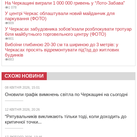
На Черкащині виграли 1 000 000 гривень у “Лото-Забава”
1 078
У центрі Черкас облаштували новий майданчик для
паркування (ФОТО)
909
У Черкасах забудовника зобов’язали розблокувати тротуар
біля майбутнього торговельного центру (ФОТО)
901
Вибоїни глибиною 20-30 см та шириною до 3 метрів: у
Черкасах просять відремонтувати під’їзд до житлових
будинків
883
СХОЖІ НОВИНИ
08 КВІТНЯ 2026, 15:01
Оновили графік вимкнень світла по Черкащині на сьогодні
12 КВІТНЯ 2026, 20:26
“Рятувальників викликають тільки тоді, коли доходить до
критичної точки...