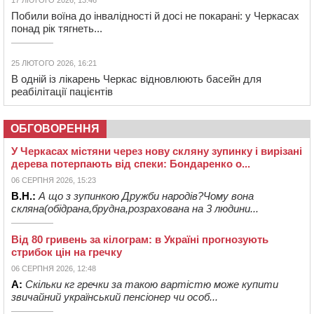
17 ЛЮТОГО 2026, 13:46
Побили воїна до інвалідності й досі не покарані: у Черкасах
понад рік тягнеть...
25 ЛЮТОГО 2026, 16:21
В одній із лікарень Черкас відновлюють басейн для
реабілітації пацієнтів
ОБГОВОРЕННЯ
У Черкасах містяни через нову скляну зупинку і вирізані
дерева потерпають від спеки: Бондаренко о...
06 СЕРПНЯ 2026, 15:23
В.Н.:
А що з зупинкою Дружби народів?Чому вона
скляна(обідрана,брудна,розрахована на 3 людини...
Від 80 гривень за кілограм: в Україні прогнозують
стрибок цін на гречку
06 СЕРПНЯ 2026, 12:48
А:
Скільки кг гречки за такою вартістю може купити
звичайний український пенсіонер чи особ...