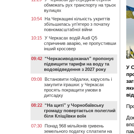
обмежать рух транспорту на трьох
вулицях
10:54
На Черкащині кількість укриттів
збільшилась уп’ятеро з початку
повномасштабної війни
10:15
У Черкасах водій Audi Q5
спричинив аварію, не пропустивши
інший кросовер
09:42
“Черкасиводоканал” пропонує
підвищити тарифи на воду та
У 
водовідведення з 2027 року
пр
09:08
Встановити гойдалки, карусель і
за
закупити іграшки: у Черкасах
як
просять покращити умови в
ві
дитсадку
08:22
“На щиті” у Чорнобаївську
Про
громаду повертається полеглий
біля Кліщіївки воїн
До
впо
07:30
Понад 968 мільйонів гривень
земельного податку сплатили на
пам