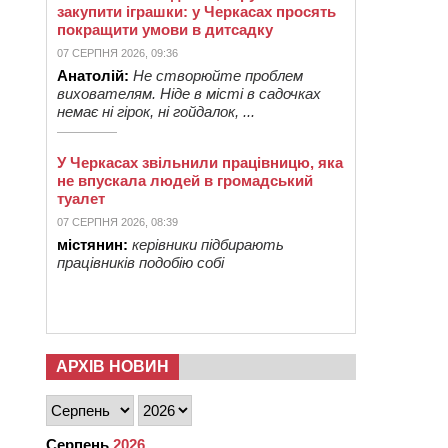
закупити іграшки: у Черкасах просять
покращити умови в дитсадку
07 СЕРПНЯ 2026, 09:36
Анатолій:
Не створюйте проблем
вихователям. Ніде в місті в садочках
немає ні гірок, ні гойдалок, ...
У Черкасах звільнили працівницю, яка
не впускала людей в громадський
туалет
07 СЕРПНЯ 2026, 08:39
містянин:
керівники підбирають
працівників подобію собі
АРХІВ НОВИН
Серпень
2026