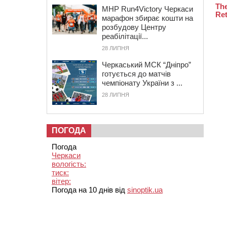
MHP Run4Victory Черкаси
марафон збирає кошти на
розбудову Центру
реабілітації...
28 ЛИПНЯ
Черкаський МСК “Дніпро”
готується до матчів
чемпіонату України з ...
28 ЛИПНЯ
ПОГОДА
Погода
Черкаси
вологість:
тиск:
вітер:
Погода на 10 днів від
sinoptik.ua