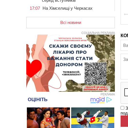
серед вступників
17:07
На Хімселищі у Черкасах
облаштували новий контейнерний
майданчик
Всі новини
16:32
Без розтину грудної клітки: у
Черкасах 75-річній пацієнтці
СОЦІАЛЬНА РЕКЛАМА
КО
замінили аортальний клапан
16:00
У Черкаському онкоцентрі
встановили сонячну
електростанцію за понад пів
мільйона гривень
15:30
У Київській області прощаються
з полеглим на фронті жителем
Монастирищини
14:53
У Черкасах містяни через нову
скляну зупинку і вирізані дерева
РЕКЛАМА
потерпають від спеки: Бондаренко
обіцяє масштабне озеленення
З
под
14:17
Провокував конфлікт і
зачинився в автівці: у ТЦК
прокоментували скандал із