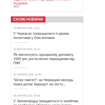
будинків
887
СХОЖІ НОВИНИ
14 КВІТНЯ 2026, 14:17
У Черкасах попрощалися із двома
полеглими у бою воїнами
10 КВІТНЯ 2026, 09:12
Як виплачують одноразову допомогу
1500 грн: роз’яснення черкащанам від
ПФУ
30 ЧЕРВНЯ 2026, 18:30
“Шлях пам’яті”: на Черкащині молодь
пішки долає маршрут на честь...
08 ЛИПНЯ 2026, 09:06
У Звенигородці прощаються із загиблим