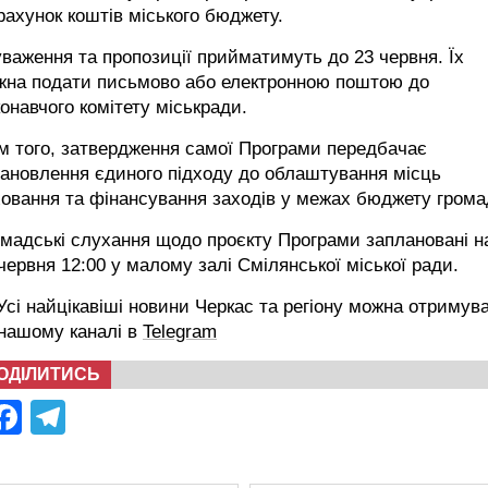
рахунок коштів міського бюджету.
важення та пропозиції прийматимуть до 23 червня. Їх
жна подати письмово або електронною поштою до
онавчого комітету міськради.
м того, затвердження самої Програми передбачає
ановлення єдиного підходу до облаштування місць
овання та фінансування заходів у межах бюджету грома
мадські слухання щодо проєкту Програми заплановані н
червня 12:00 у малому залі Смілянської міської ради.
сі найцікавіші новини Черкас та регіону можна отримув
 нашому каналі в
Telegram
ОДІЛИТИСЬ
Facebook
Telegram