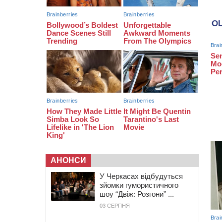
затриманням чоловіка у
Тальному
13:55
У Тальному працівники ТЦК
вибили вікно і витягли з автівки
чоловіка (ВІДЕО)
АНОНСИ
У Черкасах відбудуться
зйомки гумористичного
шоу “Двіж: Розгони” ...
03 СЕРПНЯ