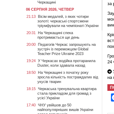
Черкащині
за 
06 СЕРПНЯ 2026, ЧЕТВЕР
Зау
21:13
Вісім медалей, з яких чотири
мо
золоті: черкаські спортсмени
вик
тріумфували на чемпіонаті України
20:31
На Черкащині спека
Крі
протримається ще день
вст
20:00
Педагогів Черкас запрошують на
пох
зустріч із переможцем Global
Teacher Prize Ukraine 2023
Гро
19:24
У Черкасах водійка протаранила
24 
Duster, коли здавала назад
У
18:50
На Черкащині з початку року
зросла кількість постраждалих від
на
укусів тварин
П
18:15
Черкаська тренувальна квартира
стала прикладом для громад з
усієї України
17:40
ЧНУ увійшов до 50
найпопулярніших вишів України