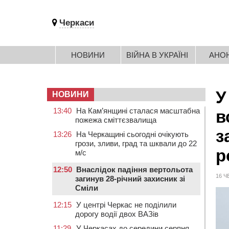
Черкаси
НОВИНИ
ВІЙНА В УКРАЇНІ
АНО
У
НОВИНИ
13:40
На Кам’янщині сталася масштабна
в
пожежа сміттєзвалища
з
13:26
На Черкащині сьогодні очікують
грози, зливи, град та шквали до 22
р
м/с
12:50
Внаслідок падіння вертольота
16 Ч
загинув 28-річний захисник зі
Сміли
12:15
У центрі Черкас не поділили
дорогу водії двох ВАЗів
11:29
У Черкасах до середини серпня