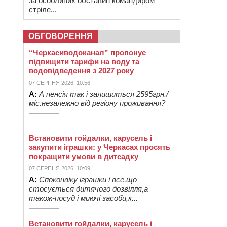
за особливих обставин командиром
стріле...
ОБГОВОРЕННЯ
“Черкасиводоканал” пропонує
підвищити тарифи на воду та
водовідведення з 2027 року
07 СЕРПНЯ 2026, 10:56
А:
А пенсія так і залишиться 2595грн./
міс.незалежно від регіону проживання?
Встановити гойдалки, карусель і
закупити іграшки: у Черкасах просять
покращити умови в дитсадку
07 СЕРПНЯ 2026, 10:09
А:
Споконвіку іграшки і все,що
стосується дитячого дозвілля,а
також-посуд і миючі засоби,к...
Встановити гойдалки, карусель і