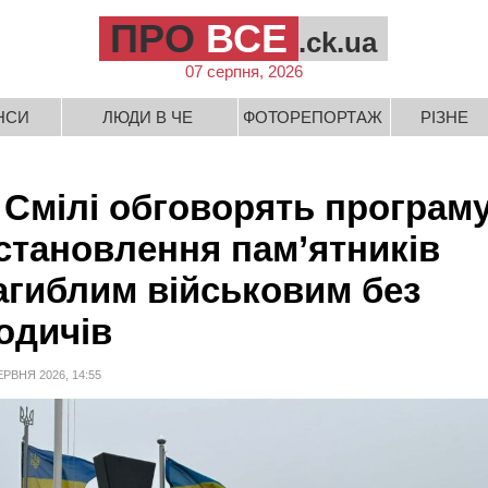
ПРО
ВСЕ
.ck.ua
07 серпня, 2026
НСИ
ЛЮДИ В ЧЕ
ФОТОРЕПОРТАЖ
РІЗНЕ
 Смілі обговорять програм
становлення пам’ятників
агиблим військовим без
одичів
ЕРВНЯ 2026, 14:55