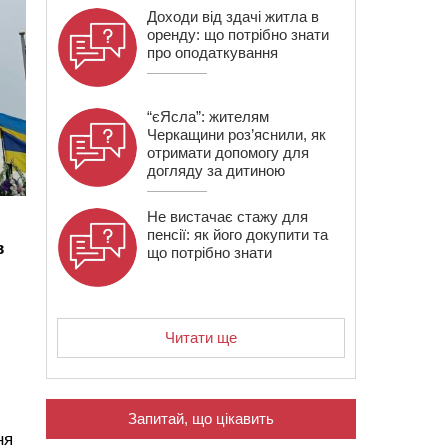
Доходи від здачі житла в
оренду: що потрібно знати
про оподаткування
“єЯсла”: жителям
Черкащини роз’яснили, як
отримати допомогу для
догляду за дитиною
Не вистачає стажу для
пенсії: як його докупити та
в
що потрібно знати
Читати ще
Запитай, що цікавить
ня