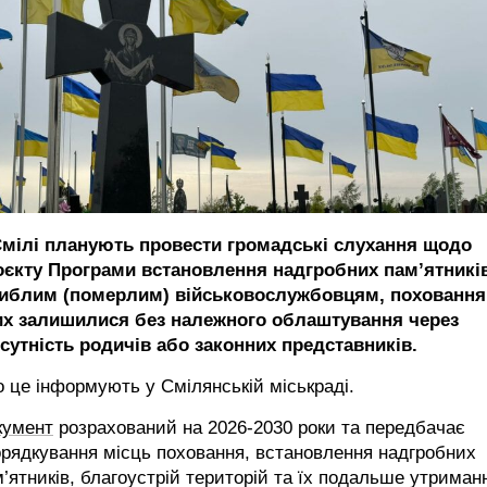
Смілі планують провести громадські слухання щодо
оєкту Програми встановлення надгробних пам’ятникі
гиблим (померлим) військовослужбовцям, поховання
их залишилися без належного облаштування через
дсутність родичів або законних представників.
 це інформують у Смілянській міськраді.
кумент
розрахований на 2026-2030 роки та передбачає
рядкування місць поховання, встановлення надгробних
’ятників, благоустрій територій та їх подальше утриман