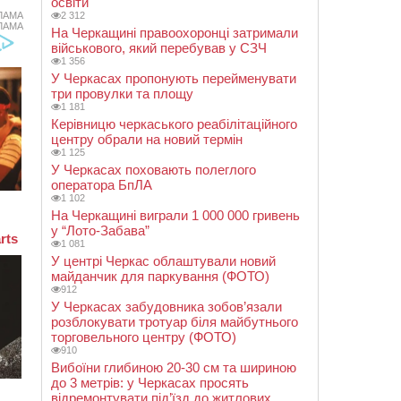
освіти
2 312
ЛАМА
ЛАМА
На Черкащині правоохоронці затримали
військового, який перебував у СЗЧ
1 356
У Черкасах пропонують перейменувати
три провулки та площу
1 181
Керівницю черкаського реабілітаційного
центру обрали на новий термін
1 125
У Черкасах поховають полеглого
оператора БпЛА
1 102
На Черкащині виграли 1 000 000 гривень
у “Лото-Забава”
1 081
У центрі Черкас облаштували новий
майданчик для паркування (ФОТО)
912
У Черкасах забудовника зобов’язали
розблокувати тротуар біля майбутнього
торговельного центру (ФОТО)
910
Вибоїни глибиною 20-30 см та шириною
до 3 метрів: у Черкасах просять
відремонтувати під’їзд до житлових