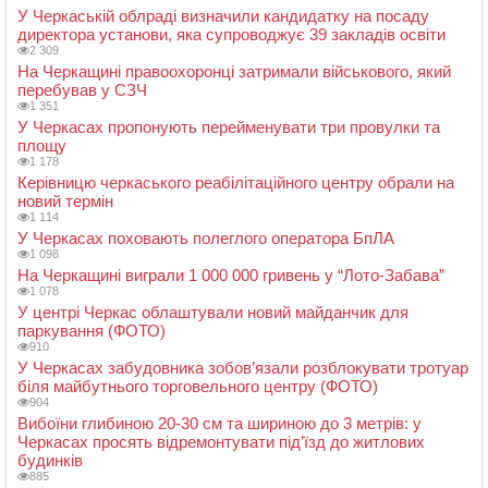
У Черкаській облраді визначили кандидатку на посаду
директора установи, яка супроводжує 39 закладів освіти
2 309
На Черкащині правоохоронці затримали військового, який
перебував у СЗЧ
1 351
У Черкасах пропонують перейменувати три провулки та
площу
1 178
Керівницю черкаського реабілітаційного центру обрали на
новий термін
1 114
У Черкасах поховають полеглого оператора БпЛА
1 098
На Черкащині виграли 1 000 000 гривень у “Лото-Забава”
1 078
У центрі Черкас облаштували новий майданчик для
паркування (ФОТО)
910
У Черкасах забудовника зобов’язали розблокувати тротуар
біля майбутнього торговельного центру (ФОТО)
904
Вибоїни глибиною 20-30 см та шириною до 3 метрів: у
Черкасах просять відремонтувати під’їзд до житлових
будинків
885