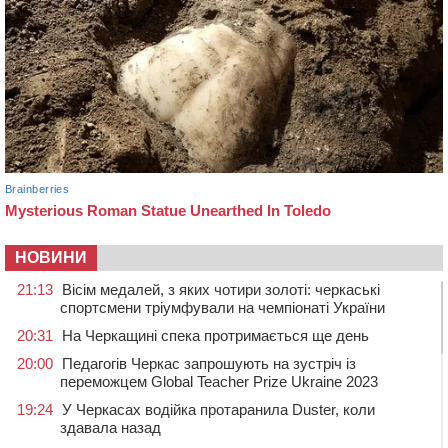
НОВИНИ
21:13
Вісім медалей, з яких чотири золоті: черкаські
спортсмени тріумфували на чемпіонаті України
20:31
На Черкащині спека протримається ще день
20:00
Педагогів Черкас запрошують на зустріч із
переможцем Global Teacher Prize Ukraine 2023
19:24
У Черкасах водійка протаранила Duster, коли
здавала назад