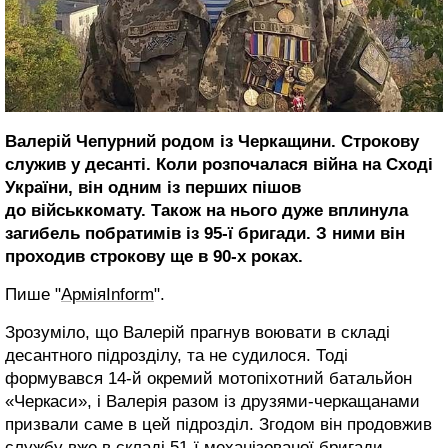
Валерій Чепурний родом із Черкащини. Строкову
служив у десанті. Коли розпочалася війна на Сході
України, він одним із перших пішов
до військкомату. Також на нього дуже вплинула
загибель побратимів із 95-ї бригади. З ними він
проходив строкову ще в 90-х роках.
Пише "
АрміяInform
".
Зрозуміло, що Валерій прагнув воювати в складі
десантного підрозділу, та не судилося. Тоді
формувався 14-й окремий мотопіхотний батальйон
«Черкаси», і Валерія разом із друзями-черкащанами
призвали саме в цей підрозділ. Згодом він продовжив
службу вже в складі 51-ї механізованої бригади,