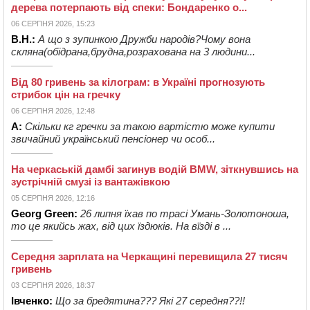
дерева потерпають від спеки: Бондаренко о...
06 СЕРПНЯ 2026, 15:23
В.Н.:
А що з зупинкою Дружби народів?Чому вона
скляна(обідрана,брудна,розрахована на 3 людини...
Від 80 гривень за кілограм: в Україні прогнозують
стрибок цін на гречку
06 СЕРПНЯ 2026, 12:48
А:
Скільки кг гречки за такою вартістю може купити
звичайний український пенсіонер чи особ...
На черкаській дамбі загинув водій BMW, зіткнувшись на
зустрічній смузі із вантажівкою
05 СЕРПНЯ 2026, 12:16
Georg Green:
26 липня їхав по трасі Умань-Золотоноша,
то це якийсь жах, від цих їздюків. На вїзді в ...
Середня зарплата на Черкащині перевищила 27 тисяч
гривень
03 СЕРПНЯ 2026, 18:37
Івченко:
Що за бредятина??? Які 27 середня??!!