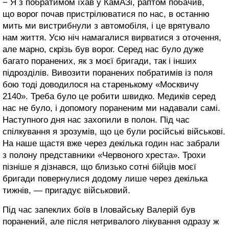
− Я з побратимом їхав у КамАЗі, раптом побачив,
що ворог почав пристрілюватися по нас, в останню
мить ми вистрибнули з автомобіля, і це врятувало
нам життя. Усю ніч намагалися вирватися з оточення,
але марно, скрізь був ворог. Серед нас було дуже
багато поранених, як з моєї бригади, так і інших
підрозділів. Вивозити поранених побратимів із поля
бою тоді доводилося на старенькому «Москвичу
2140». Треба було це робити швидко. Медиків серед
нас не було, і допомогу пораненим ми надавали самі.
Наступного дня нас захопили в полон. Під час
спілкування я зрозумів, що це були російські військові.
На наше щастя вже через декілька годин нас забрали
з полону представники «Червоного хреста». Трохи
пізніше я дізнався, що близько сотні бійців моєї
бригади повернулися додому лише через декілька
тижнів, — пригадує військовий.
Під час запеклих боїв в Іловайську Валерій був
поранений, але після нетривалого лікування одразу ж