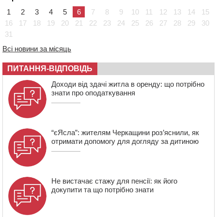
України
1
2
3
4
5
6
7
8
9
10
11
12
13
14
15
08:57
На Уманщині підрядника зобов’язали сплатити понад
16
17
18
19
20
21
22
23
24
25
26
27
28
29
30
670 тис грн штрафу за незаконні зміни до договору
31
08:20
Обрано претендента на посаду директора
Всі новини за місяць
Мокрокалигірського психоневрологічного інтернату
07:23
Уманські міграційники видворили з країни грузина,
ПИТАННЯ-ВІДПОВІДЬ
який відсидів термін у колонії
Доходи від здачі житла в оренду: що потрібно
знати про оподаткування
“єЯсла”: жителям Черкащини роз’яснили, як
отримати допомогу для догляду за дитиною
Не вистачає стажу для пенсії: як його
докупити та що потрібно знати