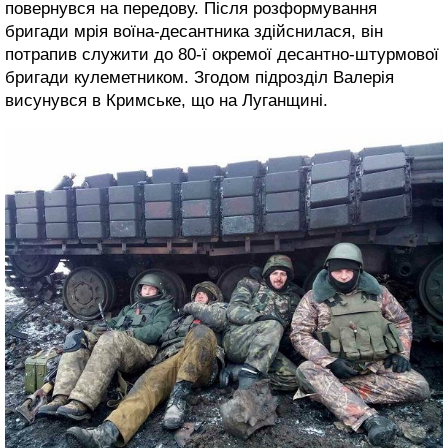
повернувся на передову. Після розформування
бригади мрія воїна-десантника здійснилася, він
потрапив служити до 80-ї окремої десантно-штурмової
бригади кулеметником. Згодом підрозділ Валерія
висунувся в Кримське, що на Луганщині.