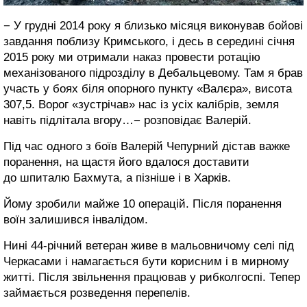
− У грудні 2014 року я близько місяця виконував бойові
завдання поблизу Кримського, і десь в середині січня
2015 року ми отримали наказ провести ротацію
механізованого підрозділу в Дебальцевому. Там я брав
участь у боях біля опорного пункту «Валєра», висота
307,5. Ворог «зустрічав» нас із усіх калібрів, земля
навіть підлітала вгору…− розповідає Валерій.
Під час одного з боїв Валерій Чепурний дістав важке
поранення, на щастя його вдалося доставити
до шпиталю Бахмута, а пізніше і в Харків.
Йому зробили майже 10 операцій. Після поранення
воїн залишився інвалідом.
Нині 44-річний ветеран живе в мальовничому селі під
Черкасами і намагається бути корисним і в мирному
житті. Після звільнення працював у рибколгоспі. Тепер
займається розведення перепелів.