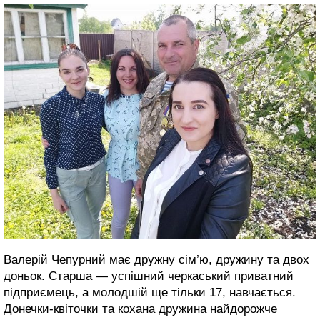
Валерій Чепурний має дружну сім’ю, дружину та двох
доньок. Старша — успішний черкаський приватний
підприємець, а молодшій ще тільки 17, навчається.
Донечки-квіточки та кохана дружина найдорожче