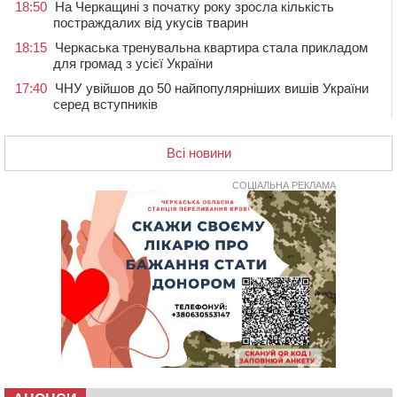
18:50
На Черкащині з початку року зросла кількість
постраждалих від укусів тварин
18:15
Черкаська тренувальна квартира стала прикладом
для громад з усієї України
17:40
ЧНУ увійшов до 50 найпопулярніших вишів України
серед вступників
17:07
На Хімселищі у Черкасах облаштували новий
контейнерний майданчик
Всі новини
16:32
Без розтину грудної клітки: у Черкасах 75-річній
пацієнтці замінили аортальний клапан
СОЦІАЛЬНА РЕКЛАМА
16:00
У Черкаському онкоцентрі встановили сонячну
електростанцію за понад пів мільйона гривень
15:30
У Київській області прощаються з полеглим на
фронті жителем Монастирищини
14:53
У Черкасах містяни через нову скляну зупинку і
вирізані дерева потерпають від спеки: Бондаренко
обіцяє масштабне озеленення
14:17
Провокував конфлікт і зачинився в автівці: у ТЦК
прокоментували скандал із затриманням
чоловіка у Тальному