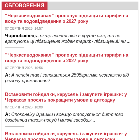
ОБГОВОРЕННЯ
“Черкасиводоканал” пропонує підвищити тарифи на
воду та водовідведення з 2027 року
07 СЕРПНЯ 2026, 14:57
Чорнобаївець:
якщо гривня піде в круте піке, то не
врятують ці підвищення жоден тариф- підвищений чи ...
“Черкасиводоканал” пропонує підвищити тарифи на
воду та водовідведення з 2027 року
07 СЕРПНЯ 2026, 10:56
А:
А пенсія так і залишиться 2595грн./міс.незалежно від
регіону проживання?
Встановити гойдалки, карусель і закупити іграшки: у
Черкасах просять покращити умови в дитсадку
07 СЕРПНЯ 2026, 10:09
А:
Споконвіку іграшки і все,що стосується дитячого
дозвілля,а також-посуд і миючі засоби,к...
Встановити гойдалки, карусель і закупити іграшки: у
Черкасах просять покращити умови в дитсадку