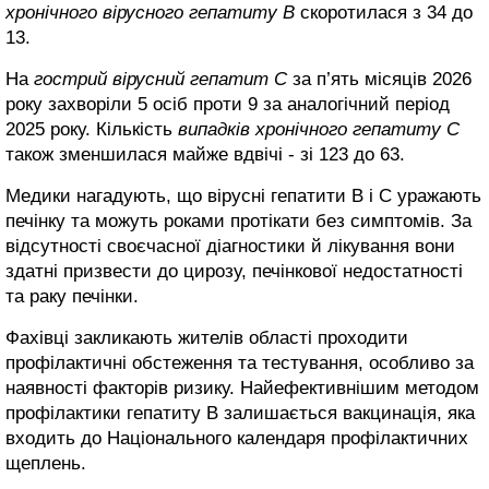
хронічного вірусного гепатиту В
скоротилася з 34 до
13.
На
гострий вірусний гепатит С
за п’ять місяців 2026
року захворіли 5 осіб проти 9 за аналогічний період
2025 року. Кількість
випадків хронічного гепатиту С
також зменшилася майже вдвічі - зі 123 до 63.
Медики нагадують, що вірусні гепатити В і С уражають
печінку та можуть роками протікати без симптомів. За
відсутності своєчасної діагностики й лікування вони
здатні призвести до цирозу, печінкової недостатності
та раку печінки.
Фахівці закликають жителів області проходити
профілактичні обстеження та тестування, особливо за
наявності факторів ризику. Найефективнішим методом
профілактики гепатиту В залишається вакцинація, яка
входить до Національного календаря профілактичних
щеплень.