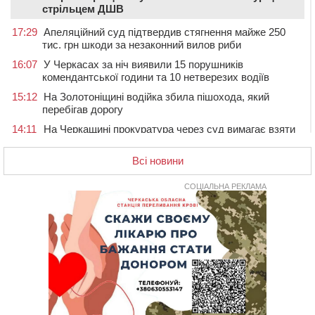
стрільцем ДШВ
17:29
Апеляційний суд підтвердив стягнення майже 250
тис. грн шкоди за незаконний вилов риби
16:07
У Черкасах за ніч виявили 15 порушників
комендантської години та 10 нетверезих водіїв
15:12
На Золотоніщині водійка збила пішохода, який
перебігав дорогу
14:11
На Черкащині прокуратура через суд вимагає взяти
під охорону 188-річну церкву
Всі новини
13:00
У Смілі біля магазину під колесами вантажівки
загинула жінка
СОЦІАЛЬНА РЕКЛАМА
11:33
У Черкасах пропонують для приватизації
п’ятиповерховий об’єкт у центрі міста
10:00
Не вистачає стажу для пенсії: як його докупити та що
потрібно знати
08:23
У Черкасах виявили низку недоліків у гуртожитку, де
проживають ВПО
07 СЕРПНЯ 2026, П'ЯТНИЦЯ
20:55
На Черкащині врятували рідкісного чорного грифа