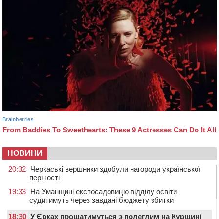
НОВИНИ
20:32
Черкаські вершники здобули нагороди української
першості
19:33
На Уманщині експосадовицю відділу освіти
судитимуть через завдані бюджету збитки
18:30
У Єрках прощатимуться з полеглим на Курщині