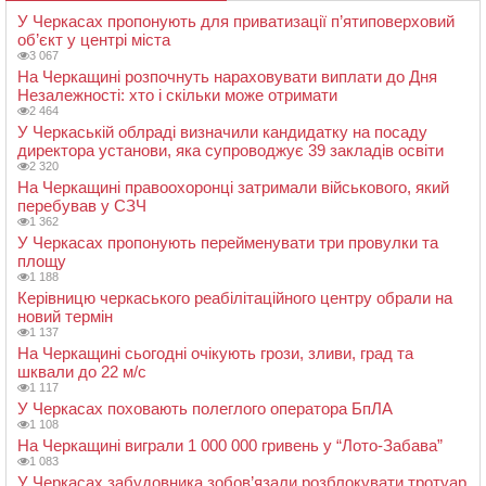
У Черкасах пропонують для приватизації п’ятиповерховий
об’єкт у центрі міста
3 067
На Черкащині розпочнуть нараховувати виплати до Дня
Незалежності: хто і скільки може отримати
2 464
У Черкаській облраді визначили кандидатку на посаду
директора установи, яка супроводжує 39 закладів освіти
2 320
На Черкащині правоохоронці затримали військового, який
перебував у СЗЧ
1 362
У Черкасах пропонують перейменувати три провулки та
площу
1 188
Керівницю черкаського реабілітаційного центру обрали на
новий термін
1 137
На Черкащині сьогодні очікують грози, зливи, град та
шквали до 22 м/с
1 117
У Черкасах поховають полеглого оператора БпЛА
1 108
На Черкащині виграли 1 000 000 гривень у “Лото-Забава”
1 083
У Черкасах забудовника зобов’язали розблокувати тротуар