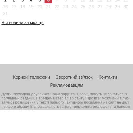
16
17
18
19
20
21
22
23
24
25
26
27
28
29
30
31
Всі новини за місяць
Корисні телефони
Зворотний зв’язок
Контакти
Рекламодавцям
Думки, викладені у рубриках "Точка зору" та "Блоги", можуть не збігатися із
поглядами редакції. Передрук матеріалів з сайту "Про все" можливий тільки
за умов розміщення у тексті прямого і активного посилання на сайт не далі
першого абзацу. Відповідальність за зміст рекламних оголошень та банерів
несе рекламодавець
© 2026, Всі права захищені