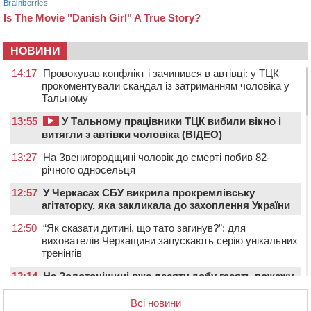
НОВИНИ
14:17
Провокував конфлікт і зачинився в автівці: у ТЦК
прокоментували скандал із затриманням чоловіка у
Тальному
13:55
У Тальному працівники ТЦК вибили вікно і
витягли з автівки чоловіка (ВІДЕО)
13:27
На Звенигородщині чоловік до смерті побив 82-
річного односельця
12:57
У Черкасах СБУ викрила прокремлівську
агітаторку, яка закликала до захоплення України
12:50
“Як сказати дитині, що тато загинув?”: для
вихователів Черкащини запускають серію унікальних
тренінгів
12:14
На Золотоніщині вже десяту добу гасять пожежу
торфу
Всі новини