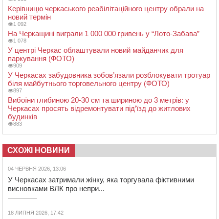
Керівницю черкаського реабілітаційного центру обрали на
новий термін
1 092
На Черкащині виграли 1 000 000 гривень у “Лото-Забава”
1 078
У центрі Черкас облаштували новий майданчик для
паркування (ФОТО)
909
У Черкасах забудовника зобов’язали розблокувати тротуар
біля майбутнього торговельного центру (ФОТО)
897
Вибоїни глибиною 20-30 см та шириною до 3 метрів: у
Черкасах просять відремонтувати під’їзд до житлових
будинків
883
СХОЖІ НОВИНИ
04 ЧЕРВНЯ 2026, 13:06
У Черкасах затримали жінку, яка торгувала фіктивними
висновками ВЛК про непри...
18 ЛИПНЯ 2026, 17:42