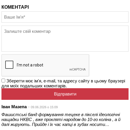
КОМЕНТАРІ
Зберегти моє ім'я, e-mail, та адресу сайту в цьому браузері
для моїх подальших коментарів.
Іван Мазепа
09.06.2026 о 15:09
Фашистські банд формування тецеке в пікселі ідеологічні
нащадки НКВС , вже прокляті народом до 10-го коліна , а й
далі жирують. Прийде і їх час капці в зубах носити…