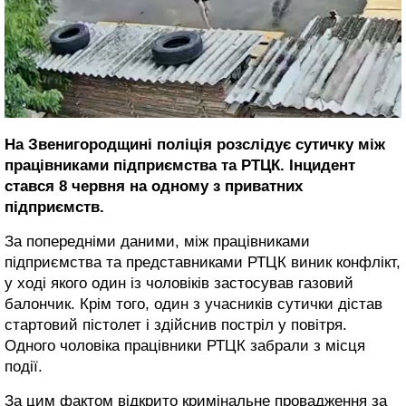
На Звенигородщині поліція розслідує сутичку між
працівниками підприємства та РТЦК. Інцидент
стався 8 червня на одному з приватних
підприємств.
За попередніми даними, між працівниками
підприємства та представниками РТЦК виник конфлікт,
у ході якого один із чоловіків застосував газовий
балончик. Крім того, один з учасників сутички дістав
стартовий пістолет і здійснив постріл у повітря.
Одного чоловіка працівники РТЦК забрали з місця
події.
За цим фактом відкрито кримінальне провадження за