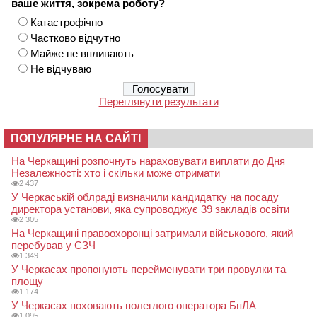
ваше життя, зокрема роботу?
Катастрофічно
Частково відчутно
Майже не впливають
Не відчуваю
Переглянути результати
ПОПУЛЯРНЕ НА САЙТІ
На Черкащині розпочнуть нараховувати виплати до Дня
Незалежності: хто і скільки може отримати
2 437
У Черкаській облраді визначили кандидатку на посаду
директора установи, яка супроводжує 39 закладів освіти
2 305
На Черкащині правоохоронці затримали військового, який
перебував у СЗЧ
1 349
У Черкасах пропонують перейменувати три провулки та
площу
1 174
У Черкасах поховають полеглого оператора БпЛА
1 095