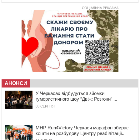
11:35
Від 80 гривень за кілограм: в Україні прогнозують
стрибок цін на гречку
СОЦІАЛЬНА РЕКЛАМА
10:56
Захисника зі Звенигородщини, який обороняв
Авдіївку, нагородили “Комбатантським хрестом”
10:10
На Черкащині п’яний мотоцикліст зіткнувся з
мопедом: двоє людей у лікарні
09:42
Ветерани МСК “Дніпро” вибороли бронзу чемпіонату
України
08:57
На Уманщині підрядника зобов’язали сплатити понад
670 тис грн штрафу за незаконні зміни до договору
08:20
Обрано претендента на посаду директора
Мокрокалигірського психоневрологічного інтернату
АНОНСИ
07:23
Уманські міграційники видворили з країни грузина,
який відсидів термін у колонії
У Черкасах відбудуться зйомки
гумористичного шоу “Двіж: Розгони” ...
05 СЕРПНЯ 2026, СЕРЕДА
03 СЕРПНЯ
20:28
Наступні два дні на Черкащині прогнозують пік
африканського “пекла”
19:30
Проєкт просторового розвитку Корсунь-
MHP Run4Victory Черкаси марафон збирає
Шевченківської громади рекомендували до
кошти на розбудову Центру реабілітації...
погодження