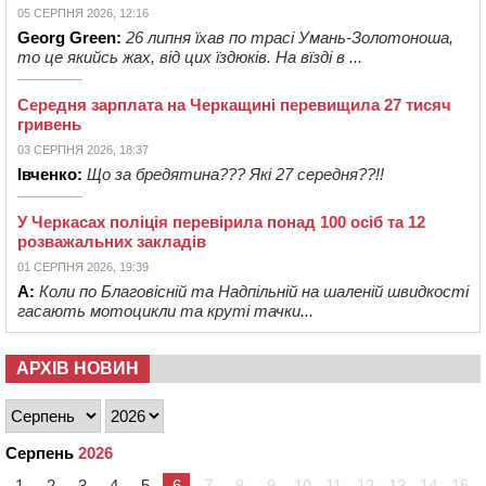
05 СЕРПНЯ 2026, 12:16
Georg Green:
26 липня їхав по трасі Умань-Золотоноша,
то це якийсь жах, від цих їздюків. На вїзді в ...
Середня зарплата на Черкащині перевищила 27 тисяч
гривень
03 СЕРПНЯ 2026, 18:37
Івченко:
Що за бредятина??? Які 27 середня??!!
У Черкасах поліція перевірила понад 100 осіб та 12
розважальних закладів
01 СЕРПНЯ 2026, 19:39
А:
Коли по Благовісній та Надпільній на шаленій швидкості
гасають мотоцикли та круті тачки...
АРХІВ НОВИН
Серпень
2026
1
2
3
4
5
6
7
8
9
10
11
12
13
14
15