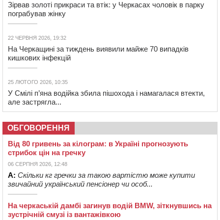
Зірвав золоті прикраси та втік: у Черкасах чоловік в парку
пограбував жінку
22 ЧЕРВНЯ 2026, 19:32
На Черкащині за тиждень виявили майже 70 випадків
кишкових інфекцій
25 ЛЮТОГО 2026, 10:35
У Смілі п’яна водійка збила пішохода і намагалася втекти,
але застрягла...
ОБГОВОРЕННЯ
Від 80 гривень за кілограм: в Україні прогнозують
стрибок цін на гречку
06 СЕРПНЯ 2026, 12:48
А:
Скільки кг гречки за такою вартістю може купити
звичайний український пенсіонер чи особ...
На черкаській дамбі загинув водій BMW, зіткнувшись на
зустрічній смузі із вантажівкою