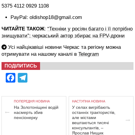
5375 4112 0929 1108
PayPal: oldishop18@gmail.com
ЧИТАЙТЕ ТАКОЖ
:
“Техніки у росіян багато і її потрібно
знищувати”: черкаський актор збирає на FPV-дрони
Усі найцікавіші новини Черкас та регіону можна
отримувати на нашому каналі в
Telegram
ПОДІЛИТИСЬ
Facebook
Telegram
ПОПЕРЕДНЯ НОВИНА
НАСТУПНА НОВИНА
На Золотоніщині водій
У селах вигрібають
насмерть збив
останніх трактористів,
пенсіонерку
але містами
вештаються тисячі
консультантів, –
Ярослав Нищик