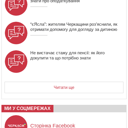
знати про оподаткування
21:13
Вісім медалей, з яких чотири золоті: черкаські
спортсмени тріумфували на чемпіонаті України
“єЯсла”: жителям Черкащини роз’яснили, як
отримати допомогу для догляду за дитиною
Не вистачає стажу для пенсії: як його
докупити та що потрібно знати
Читати ще
МИ У СОЦМЕРЕЖАХ
Сторінка Facebook