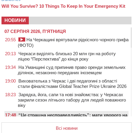
НОВИНИ
07 СЕРПНЯ 2026, П'ЯТНИЦЯ
20:55
На Черкащині врятували рідкісного чорного грифа
(ФОТО)
20:13
Черкаси виділять близько 20 млн грн на роботу
ліцею “Перспектива” до кінця року
19:34
На Уманщині суд припинив право оренди земельних
ділянок, незаконно переданих іноземцем
19:00
Вихователька з Черкас і дві педагогині з області
стали фіналістками Global Teacher Prize Ukraine 2026
18:23
Зарядка, йога, сапи та нові знайомства: у Черкасах
закрили сезон літнього табору для людей поважного
віку
17:48
“Це страшна несправедливість”: мати хворого на
СМА 13-річного хлопця із Драбівщини просить
ОВА виділити кошти на дороговартісні ліки
Всі новини