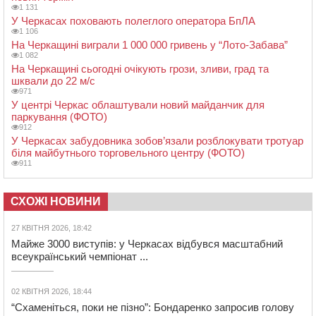
1 131
У Черкасах поховають полеглого оператора БпЛА
1 106
На Черкащині виграли 1 000 000 гривень у “Лото-Забава”
1 082
На Черкащині сьогодні очікують грози, зливи, град та
шквали до 22 м/с
971
У центрі Черкас облаштували новий майданчик для
паркування (ФОТО)
912
У Черкасах забудовника зобов’язали розблокувати тротуар
біля майбутнього торговельного центру (ФОТО)
911
СХОЖІ НОВИНИ
27 КВІТНЯ 2026, 18:42
Майже 3000 виступів: у Черкасах відбувся масштабний
всеукраїнський чемпіонат ...
02 КВІТНЯ 2026, 18:44
“Схаменіться, поки не пізно”: Бондаренко запросив голову