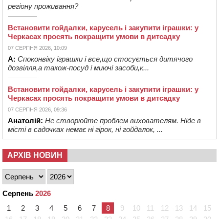
регіону проживання?
Встановити гойдалки, карусель і закупити іграшки: у
Черкасах просять покращити умови в дитсадку
07 СЕРПНЯ 2026, 10:09
А:
Споконвіку іграшки і все,що стосується дитячого
дозвілля,а також-посуд і миючі засоби,к...
Встановити гойдалки, карусель і закупити іграшки: у
Черкасах просять покращити умови в дитсадку
07 СЕРПНЯ 2026, 09:36
Анатолій:
Не створюйте проблем вихователям. Ніде в
місті в садочках немає ні гірок, ні гойдалок, ...
АРХІВ НОВИН
Серпень
2026
1
2
3
4
5
6
7
8
9
10
11
12
13
14
15