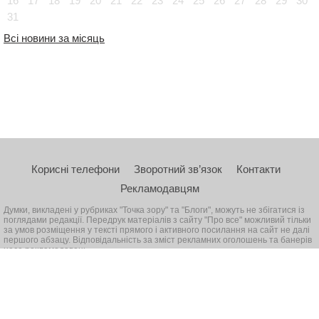
16
17
18
19
20
21
22
23
24
25
26
27
28
29
30
31
Всі новини за місяць
Корисні телефони
Зворотний зв’язок
Контакти
Рекламодавцям
Думки, викладені у рубриках "Точка зору" та "Блоги", можуть не збігатися із
поглядами редакції. Передрук матеріалів з сайту "Про все" можливий тільки
за умов розміщення у тексті прямого і активного посилання на сайт не далі
першого абзацу. Відповідальність за зміст рекламних оголошень та банерів
несе рекламодавець
© 2026, Всі права захищені