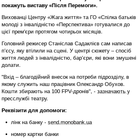
покажуть виставу «Після Перемоги».
Вихованці Центру «Жага життя» та ГО «Спілка батьків
молоді з інвалідністю «Перспектива» готувалися до
цієї прем'єри протягом чотирьох місяців.
Головний режисер Станіслав Садаклієв сам написав
п’єсу, яку втілили на сцені. У центрі сюжету – спосіб
життя людей з інвалідністю, бар’єри, які вони змушені
долати.
"Вхід – благодійний внесок на потреби підрозділу, в
якому служить наш працівник Олександр Обухов.
Кошти збирають на 100 FPV-дронів", -
зазначають
у
пресслужбі театру.
Реквізити для допомоги:
лінк на банку -
send.monobank.ua
номер картки банки