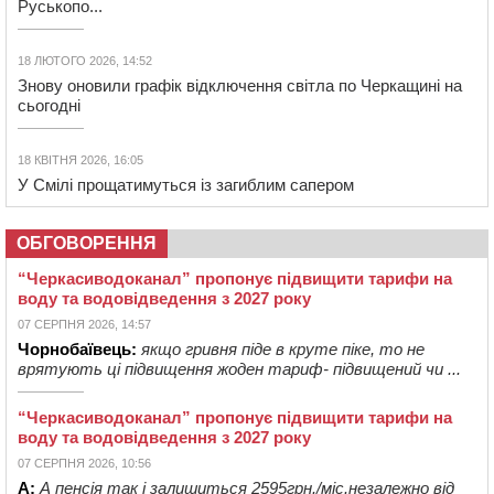
Руськопо...
18 ЛЮТОГО 2026, 14:52
Знову оновили графік відключення світла по Черкащині на
сьогодні
18 КВІТНЯ 2026, 16:05
У Смілі прощатимуться із загиблим сапером
ОБГОВОРЕННЯ
“Черкасиводоканал” пропонує підвищити тарифи на
воду та водовідведення з 2027 року
07 СЕРПНЯ 2026, 14:57
Чорнобаївець:
якщо гривня піде в круте піке, то не
врятують ці підвищення жоден тариф- підвищений чи ...
“Черкасиводоканал” пропонує підвищити тарифи на
воду та водовідведення з 2027 року
07 СЕРПНЯ 2026, 10:56
А:
А пенсія так і залишиться 2595грн./міс.незалежно від