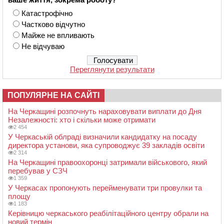
Катастрофічно
Частково відчутно
Майже не впливають
Не відчуваю
Переглянути результати
ПОПУЛЯРНЕ НА САЙТІ
На Черкащині розпочнуть нараховувати виплати до Дня
Незалежності: хто і скільки може отримати
2 454
У Черкаській облраді визначили кандидатку на посаду
директора установи, яка супроводжує 39 закладів освіти
2 314
На Черкащині правоохоронці затримали військового, який
перебував у СЗЧ
1 359
У Черкасах пропонують перейменувати три провулки та
площу
1 183
Керівницю черкаського реабілітаційного центру обрали на
новий термін