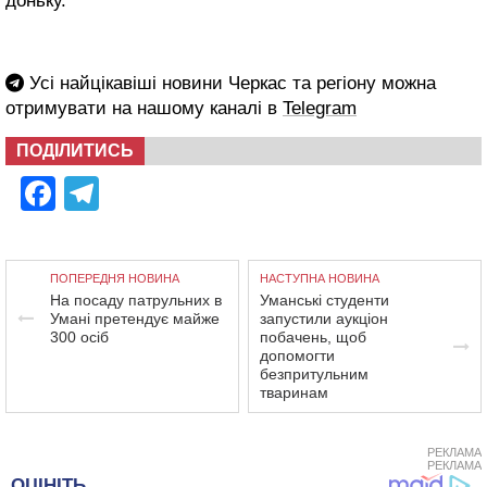
доньку.
Усі найцікавіші новини Черкас та регіону можна
отримувати на нашому каналі в
Telegram
ПОДІЛИТИСЬ
Facebook
Telegram
ПОПЕРЕДНЯ НОВИНА
НАСТУПНА НОВИНА
На посаду патрульних в
Уманські студенти
Умані претендує майже
запустили аукціон
300 осіб
побачень, щоб
допомогти
безпритульним
тваринам
РЕКЛАМА
РЕКЛАМА