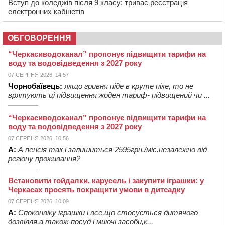
Вступ до коледжів після 9 класу: триває реєстрація
електронних кабінетів
ОБГОВОРЕННЯ
“Черкасиводоканал” пропонує підвищити тарифи на
воду та водовідведення з 2027 року
07 СЕРПНЯ 2026, 14:57
Чорнобаївець:
якщо гривня піде в круте піке, то не
врятують ці підвищення жоден тариф- підвищений чи ...
“Черкасиводоканал” пропонує підвищити тарифи на
воду та водовідведення з 2027 року
07 СЕРПНЯ 2026, 10:56
А:
А пенсія так і залишиться 2595грн./міс.незалежно від
регіону проживання?
Встановити гойдалки, карусель і закупити іграшки: у
Черкасах просять покращити умови в дитсадку
07 СЕРПНЯ 2026, 10:09
А:
Споконвіку іграшки і все,що стосується дитячого
дозвілля,а також-посуд і миючі засоби,к...