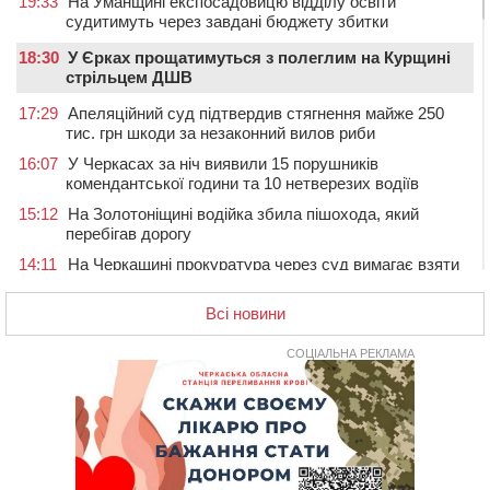
19:33
На Уманщині експосадовицю відділу освіти
судитимуть через завдані бюджету збитки
18:30
У Єрках прощатимуться з полеглим на Курщині
стрільцем ДШВ
17:29
Апеляційний суд підтвердив стягнення майже 250
тис. грн шкоди за незаконний вилов риби
16:07
У Черкасах за ніч виявили 15 порушників
комендантської години та 10 нетверезих водіїв
15:12
На Золотоніщині водійка збила пішохода, який
перебігав дорогу
14:11
На Черкащині прокуратура через суд вимагає взяти
під охорону 188-річну церкву
Всі новини
13:00
У Смілі біля магазину під колесами вантажівки
загинула жінка
СОЦІАЛЬНА РЕКЛАМА
11:33
У Черкасах пропонують для приватизації
п’ятиповерховий об’єкт у центрі міста
10:00
Не вистачає стажу для пенсії: як його докупити та що
потрібно знати
08:23
У Черкасах виявили низку недоліків у гуртожитку, де
проживають ВПО