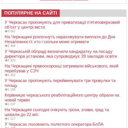
ПОПУЛЯРНЕ НА САЙТІ
У Черкасах пропонують для приватизації п’ятиповерховий
об’єкт у центрі міста
3 067
На Черкащині розпочнуть нараховувати виплати до Дня
Незалежності: хто і скільки може отримати
2 464
У Черкаській облраді визначили кандидатку на посаду
директора установи, яка супроводжує 39 закладів освіти
2 320
На Черкащині правоохоронці затримали військового, який
перебував у СЗЧ
1 362
У Черкасах пропонують перейменувати три провулки та
площу
1 188
Керівницю черкаського реабілітаційного центру обрали на
новий термін
1 137
На Черкащині сьогодні очікують грози, зливи, град та
шквали до 22 м/с
1 117
У Черкасах поховають полеглого оператора БпЛА