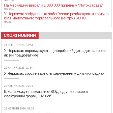
1 108
На Черкащині виграли 1 000 000 гривень у “Лото-Забава”
1 083
У Черкасах забудовника зобов’язали розблокувати тротуар
біля майбутнього торговельного центру (ФОТО)
921
СХОЖІ НОВИНИ
21 КВІТНЯ 2026, 13:43
У Черкасах впроваджують цілодобовий дитсадок за гроші:
як він працюватиме
29 ЛИПНЯ 2026, 11:34
У Черкасах зросте вартість харчування у дитячих садках
24 КВІТНЯ 2026, 10:24
Школи можуть вимагати е-ВОД від учнів лише в
електронній формі, – Міноб...
29 ЧЕРВНЯ 2026, 07:32