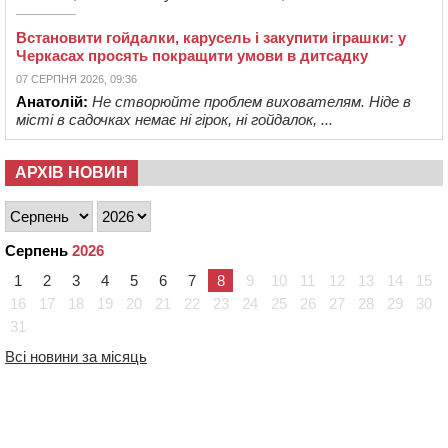
Встановити гойдалки, карусель і закупити іграшки: у
Черкасах просять покращити умови в дитсадку
07 СЕРПНЯ 2026, 09:36
Анатолій:
Не створюйте проблем вихователям. Ніде в
місті в садочках немає ні гірок, ні гойдалок, ...
АРХІВ НОВИН
Серпень
2026
1
2
3
4
5
6
7
8
9
10
11
12
13
14
15
16
17
18
19
20
21
22
23
24
25
26
27
28
29
30
31
Всі новини за місяць