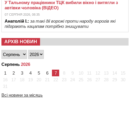
У Тальному працівники ТЦК вибили вікно і витягли з
автівки чоловіка (ВІДЕО)
07 СЕРПНЯ 2026, 08:35
Анатолій І.:
за такі дії ворожі проти народу ворогів які
підграють кацапам потрібно знищувати
АРХІВ НОВИН
Серпень
2026
1
2
3
4
5
6
7
8
9
10
11
12
13
14
15
16
17
18
19
20
21
22
23
24
25
26
27
28
29
30
31
Всі новини за місяць