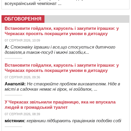
всеукраїнський чемпіонат ...
ОБГОВОРЕННЯ
Встановити гойдалки, карусель і закупити іграшки: у
Черкасах просять покращити умови в дитсадку
07 СЕРПНЯ 2026, 10:09
А:
Споконвіку іграшки і все,що стосується дитячого
дозвілля,а також-посуд і миючі засоби,к...
Встановити гойдалки, карусель і закупити іграшки: у
Черкасах просять покращити умови в дитсадку
07 СЕРПНЯ 2026, 09:36
Анатолій:
Не створюйте проблем вихователям. Ніде в
місті в садочках немає ні гірок, ні гойдалок, ...
У Черкасах звільнили працівницю, яка не впускала
людей в громадський туалет
07 СЕРПНЯ 2026, 08:39
містянин:
керівники підбирають працівників подобію собі