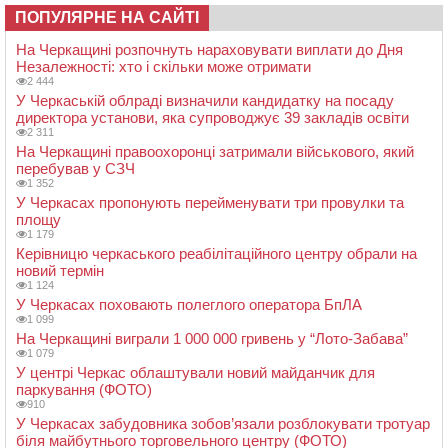
ПОПУЛЯРНЕ НА САЙТІ
На Черкащині розпочнуть нараховувати виплати до Дня
Незалежності: хто і скільки може отримати
2 444
У Черкаській облраді визначили кандидатку на посаду
директора установи, яка супроводжує 39 закладів освіти
2 311
На Черкащині правоохоронці затримали військового, який
перебував у СЗЧ
1 352
У Черкасах пропонують перейменувати три провулки та
площу
1 179
Керівницю черкаського реабілітаційного центру обрали на
новий термін
1 124
У Черкасах поховають полеглого оператора БпЛА
1 099
На Черкащині виграли 1 000 000 гривень у “Лото-Забава”
1 079
У центрі Черкас облаштували новий майданчик для
паркування (ФОТО)
910
У Черкасах забудовника зобов’язали розблокувати тротуар
біля майбутнього торговельного центру (ФОТО)