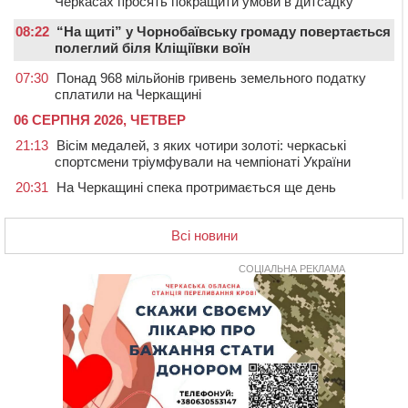
Черкасах просять покращити умови в дитсадку
08:22
“На щиті” у Чорнобаївську громаду повертається
полеглий біля Кліщіївки воїн
07:30
Понад 968 мільйонів гривень земельного податку
сплатили на Черкащині
06 СЕРПНЯ 2026, ЧЕТВЕР
21:13
Вісім медалей, з яких чотири золоті: черкаські
спортсмени тріумфували на чемпіонаті України
20:31
На Черкащині спека протримається ще день
20:00
Педагогів Черкас запрошують на зустріч із
переможцем Global Teacher Prize Ukraine 2023
Всі новини
19:24
У Черкасах водійка протаранила Duster, коли
здавала назад
СОЦІАЛЬНА РЕКЛАМА
18:50
На Черкащині з початку року зросла кількість
постраждалих від укусів тварин
18:15
Черкаська тренувальна квартира стала прикладом
для громад з усієї України
17:40
ЧНУ увійшов до 50 найпопулярніших вишів України
серед вступників