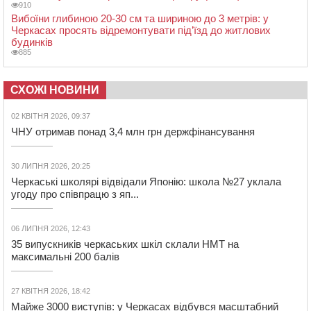
910
Вибоїни глибиною 20-30 см та шириною до 3 метрів: у
Черкасах просять відремонтувати під’їзд до житлових
будинків
885
СХОЖІ НОВИНИ
02 КВІТНЯ 2026, 09:37
ЧНУ отримав понад 3,4 млн грн держфінансування
30 ЛИПНЯ 2026, 20:25
Черкаські школярі відвідали Японію: школа №27 уклала
угоду про співпрацю з яп...
06 ЛИПНЯ 2026, 12:43
35 випускників черкаських шкіл склали НМТ на
максимальні 200 балів
27 КВІТНЯ 2026, 18:42
Майже 3000 виступів: у Черкасах відбувся масштабний