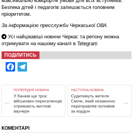
максимально комфортні умови для всіх вступників.
Безпека дітей і педагогів залишається головним
пріоритетом.
За інформацією пресслужби Черкаської ОВА
Усі найцікавіші новини Черкас та регіону можна
отримувати на нашому каналі в
Telegram
ПОДІЛИТИСЬ
Facebook
Telegram
ПОПЕРЕДНЯ НОВИНА
НАСТУПНА НОВИНА
У Каневі ще троє
Судитимуть жителя
військових-переселенців
Сміли, який незаконно
отримають житлові
переправляв чоловіків
ваучери
за кордон
КОМЕНТАРІ