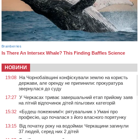
НОВИНИ
19:08
На Чорнобаївщині конфіскували землю на користь
держави, але оренду не припинили: прокуратура
звернулася до суду
17:27
У Черкасах триває завершальний етап прийому заяв
на літній відпочинок дітей пільгових категорій
15:32
«Будеш пожежним!»: рятувальник з Умані про
професію, що почалася з його власного порятунку
13:15
Від початку року на водоймах Черкащини загинули
37 людей, серед них 2 дітей