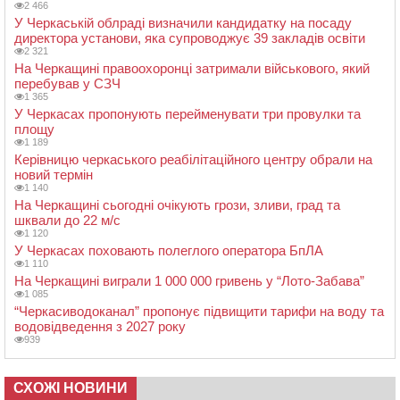
2 466
У Черкаській облраді визначили кандидатку на посаду
директора установи, яка супроводжує 39 закладів освіти
2 321
На Черкащині правоохоронці затримали військового, який
перебував у СЗЧ
1 365
У Черкасах пропонують перейменувати три провулки та
площу
1 189
Керівницю черкаського реабілітаційного центру обрали на
новий термін
1 140
На Черкащині сьогодні очікують грози, зливи, град та
шквали до 22 м/с
1 120
У Черкасах поховають полеглого оператора БпЛА
1 110
На Черкащині виграли 1 000 000 гривень у “Лото-Забава”
1 085
“Черкасиводоканал” пропонує підвищити тарифи на воду та
водовідведення з 2027 року
939
СХОЖІ НОВИНИ