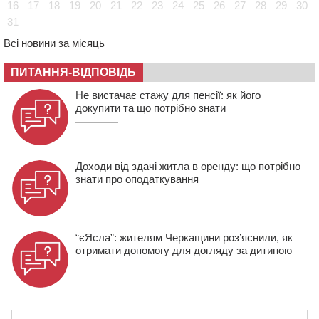
16
17
18
19
20
21
22
23
24
25
26
27
28
29
30
18:23
Зарядка, йога, сапи та нові знайомства: у Черкасах
31
закрили сезон літнього табору для людей поважного
віку
Всі новини за місяць
17:48
“Це страшна несправедливість”: мати хворого на
ПИТАННЯ-ВІДПОВІДЬ
СМА 13-річного хлопця із Драбівщини просить
ОВА виділити кошти на дороговартісні ліки
Не вистачає стажу для пенсії: як його
докупити та що потрібно знати
17:15
На Уманщині судитимуть колишню очільницю відділу
освіти через закупівлю електрики за завищеною
ціною
Доходи від здачі житла в оренду: що потрібно
знати про оподаткування
“єЯсла”: жителям Черкащини роз’яснили, як
отримати допомогу для догляду за дитиною