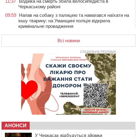
11:37
Водійка на смерть збила велосипедиста в
Черкаському районі
09:59
Напав на собаку з палицею та намагався наїхати на
іншу тварину: на Уманщині поліція відкрила
кримінальне провадження
08:44
Безкоштовне харчування, укриття та STEM: Черкаси
готують освітню галузь до нового навчального року
Всі новини
08 СЕРПНЯ 2026, СУБОТА
СОЦІАЛЬНА РЕКЛАМА
20:32
Черкаські вершники здобули нагороди української
першості
19:33
На Уманщині експосадовицю відділу освіти
судитимуть через завдані бюджету збитки
18:30
У Єрках прощатимуться з полеглим на Курщині
стрільцем ДШВ
17:29
Апеляційний суд підтвердив стягнення майже 250
тис. грн шкоди за незаконний вилов риби
16:07
У Черкасах за ніч виявили 15 порушників
комендантської години та 10 нетверезих водіїв
АНОНСИ
15:12
На Золотоніщині водійка збила пішохода, який
У Черкасах відбудуться зйомки
перебігав дорогу