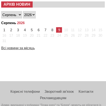
АРХІВ НОВИН
Серпень
2026
1
2
3
4
5
6
7
8
9
10
11
12
13
14
15
16
17
18
19
20
21
22
23
24
25
26
27
28
29
30
31
Всі новини за місяць
Корисні телефони
Зворотний зв’язок
Контакти
Рекламодавцям
Думки, викладені у рубриках "Точка зору" та "Блоги", можуть не збігатися із