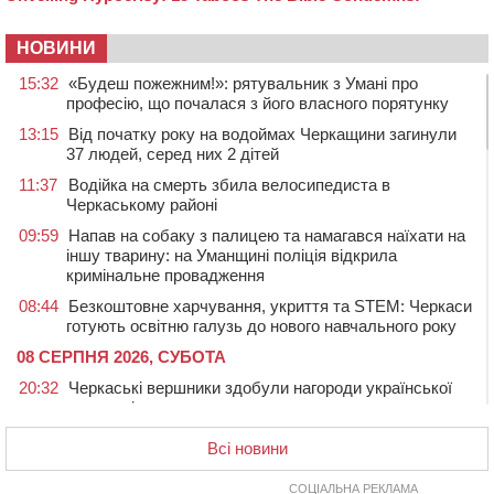
НОВИНИ
15:32
«Будеш пожежним!»: рятувальник з Умані про
професію, що почалася з його власного порятунку
13:15
Від початку року на водоймах Черкащини загинули
37 людей, серед них 2 дітей
11:37
Водійка на смерть збила велосипедиста в
Черкаському районі
09:59
Напав на собаку з палицею та намагався наїхати на
іншу тварину: на Уманщині поліція відкрила
кримінальне провадження
08:44
Безкоштовне харчування, укриття та STEM: Черкаси
готують освітню галузь до нового навчального року
08 СЕРПНЯ 2026, СУБОТА
20:32
Черкаські вершники здобули нагороди української
першості
19:33
На Уманщині експосадовицю відділу освіти
Всі новини
судитимуть через завдані бюджету збитки
СОЦІАЛЬНА РЕКЛАМА