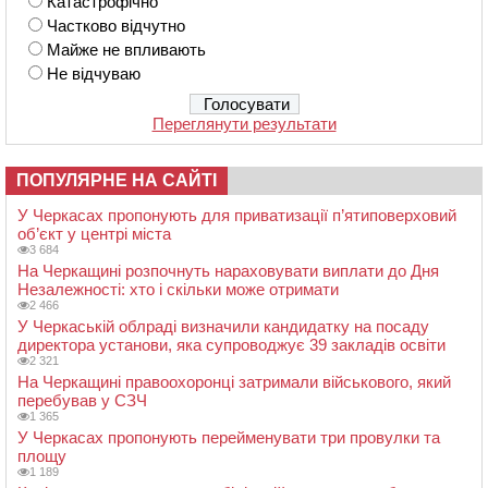
Катастрофічно
Частково відчутно
Майже не впливають
Не відчуваю
Переглянути результати
ПОПУЛЯРНЕ НА САЙТІ
У Черкасах пропонують для приватизації п’ятиповерховий
об’єкт у центрі міста
3 684
На Черкащині розпочнуть нараховувати виплати до Дня
Незалежності: хто і скільки може отримати
2 466
У Черкаській облраді визначили кандидатку на посаду
директора установи, яка супроводжує 39 закладів освіти
2 321
На Черкащині правоохоронці затримали військового, який
перебував у СЗЧ
1 365
У Черкасах пропонують перейменувати три провулки та
площу
1 189