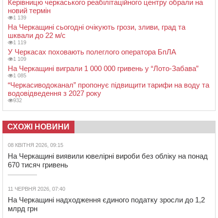
Керівницю черкаського реабілітаційного центру обрали на
новий термін
1 139
На Черкащині сьогодні очікують грози, зливи, град та
шквали до 22 м/с
1 119
У Черкасах поховають полеглого оператора БпЛА
1 109
На Черкащині виграли 1 000 000 гривень у “Лото-Забава”
1 085
“Черкасиводоканал” пропонує підвищити тарифи на воду та
водовідведення з 2027 року
932
СХОЖІ НОВИНИ
08 КВІТНЯ 2026, 09:15
На Черкащині виявили ювелірні вироби без обліку на понад
670 тисяч гривень
11 ЧЕРВНЯ 2026, 07:40
На Черкащині надходження єдиного податку зросли до 1,2
млрд грн