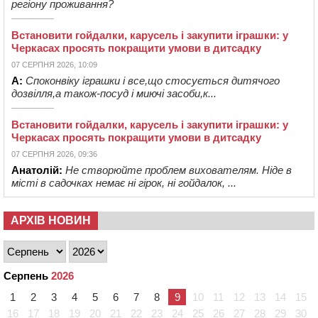
регіону проживання?
Встановити гойдалки, карусель і закупити іграшки: у
Черкасах просять покращити умови в дитсадку
07 СЕРПНЯ 2026, 10:09
А:
Споконвіку іграшки і все,що стосується дитячого
дозвілля,а також-посуд і миючі засоби,к...
Встановити гойдалки, карусель і закупити іграшки: у
Черкасах просять покращити умови в дитсадку
07 СЕРПНЯ 2026, 09:36
Анатолій:
Не створюйте проблем вихователям. Ніде в
місті в садочках немає ні гірок, ні гойдалок, ...
АРХІВ НОВИН
Серпень
2026
1
2
3
4
5
6
7
8
9
10
11
12
13
14
15
16
17
18
19
20
21
22
23
24
25
26
27
28
29
30