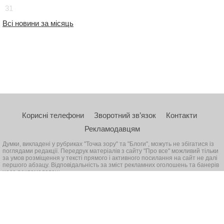
31
Всі новини за місяць
Корисні телефони
Зворотний зв’язок
Контакти
Рекламодавцям
Думки, викладені у рубриках "Точка зору" та "Блоги", можуть не збігатися із
поглядами редакції. Передрук матеріалів з сайту "Про все" можливий тільки
за умов розміщення у тексті прямого і активного посилання на сайт не далі
першого абзацу. Відповідальність за зміст рекламних оголошень та банерів
несе рекламодавець
© 2026, Всі права захищені