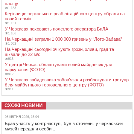
площу
1 183
Керівницю черкаського реабілітаційного центру обрали на
новий термін
1 131
У Черкасах поховають полеглого оператора БпЛА
1 106
На Черкащині виграли 1 000 000 гривень у “Лото-Забава”
1 082
На Черкащині сьогодні очікують грози, зливи, град та
шквали до 22 м/с
913
У центрі Черкас облаштували новий майданчик для
паркування (ФОТО)
912
У Черкасах забудовника зобов’язали розблокувати тротуар
біля майбутнього торговельного центру (ФОТО)
911
СХОЖІ НОВИНИ
08 КВІТНЯ 2026, 16:04
Брав участь у контрнаступі, був в оточенні: у черкаський
музей передали особи...