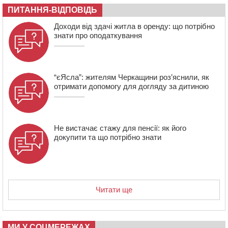
07:30
Понад 968 мільйонів гривень земельного податку
ПИТАННЯ-ВІДПОВІДЬ
сплатили на Черкащині
06 СЕРПНЯ 2026, ЧЕТВЕР
Доходи від здачі житла в оренду: що потрібно
знати про оподаткування
21:13
Вісім медалей, з яких чотири золоті: черкаські
спортсмени тріумфували на чемпіонаті України
“єЯсла”: жителям Черкащини роз’яснили, як
отримати допомогу для догляду за дитиною
Не вистачає стажу для пенсії: як його
докупити та що потрібно знати
Читати ще
МИ У СОЦМЕРЕЖАХ