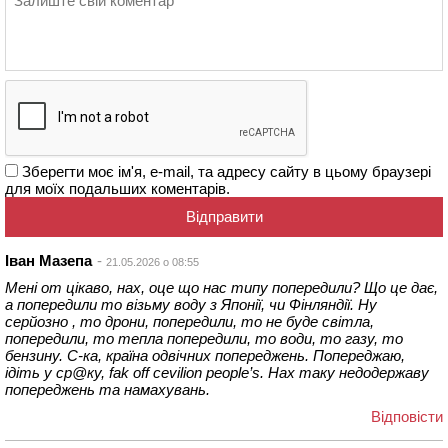
Зберегти моє ім'я, e-mail, та адресу сайту в цьому браузері
для моїх подальших коментарів.
Іван Мазепа
21.05.2026 о 08:55
Мені от цікаво, нах, оце що нас типу попередили? Що це дає,
а попередили то візьму воду з Японії, чи Фінляндії. Ну
серйозно , то дрони, попередили, то не буде світла,
попередили, то тепла попередили, то води, то газу, то
бензину. С-ка, країна одвічних попереджень. Попереджаю,
ідіть у ср@ку, fak off cevilion people’s. Нах таку недодержаву
попереджень та намахувань.
Відповіcти