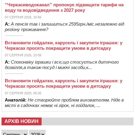
“Черкасиводоканал” пропонує підвищити тарифи на
воду та водовідведення з 2027 року
07 СЕРПНЯ 2026, 10:56
А:
А пенсія так і залишиться 2595грн./міс.незалежно від
регіону проживання?
Встановити гойдалки, карусель і закупити іграшки: у
Черкасах просять покращити умови в дитсадку
07 СЕРПНЯ 2026, 10:09
А:
Споконвіку іграшки і все,що стосується дитячого
дозвілля,а також-посуд і миючі засоби,к...
Встановити гойдалки, карусель і закупити іграшки: у
Черкасах просять покращити умови в дитсадку
07 СЕРПНЯ 2026, 09:36
Анатолій:
Не створюйте проблем вихователям. Ніде в
місті в садочках немає ні гірок, ні гойдалок, ...
АРХІВ НОВИН