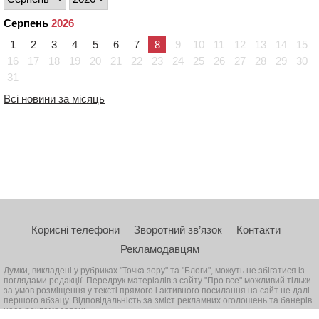
Серпень
2026
1
2
3
4
5
6
7
8
9
10
11
12
13
14
15
16
17
18
19
20
21
22
23
24
25
26
27
28
29
30
31
Всі новини за місяць
Корисні телефони
Зворотний зв’язок
Контакти
Рекламодавцям
Думки, викладені у рубриках "Точка зору" та "Блоги", можуть не збігатися із
поглядами редакції. Передрук матеріалів з сайту "Про все" можливий тільки
за умов розміщення у тексті прямого і активного посилання на сайт не далі
першого абзацу. Відповідальність за зміст рекламних оголошень та банерів
несе рекламодавець