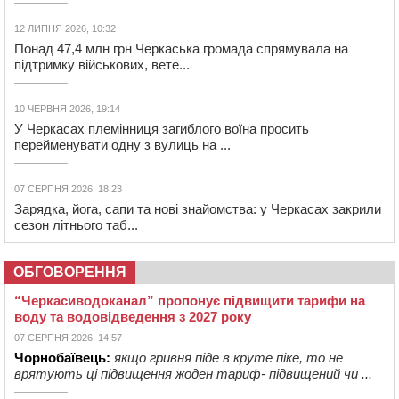
12 ЛИПНЯ 2026, 10:32
Понад 47,4 млн грн Черкаська громада спрямувала на
підтримку військових, вете...
10 ЧЕРВНЯ 2026, 19:14
У Черкасах племінниця загиблого воїна просить
перейменувати одну з вулиць на ...
07 СЕРПНЯ 2026, 18:23
Зарядка, йога, сапи та нові знайомства: у Черкасах закрили
сезон літнього таб...
ОБГОВОРЕННЯ
“Черкасиводоканал” пропонує підвищити тарифи на
воду та водовідведення з 2027 року
07 СЕРПНЯ 2026, 14:57
Чорнобаївець:
якщо гривня піде в круте піке, то не
врятують ці підвищення жоден тариф- підвищений чи ...