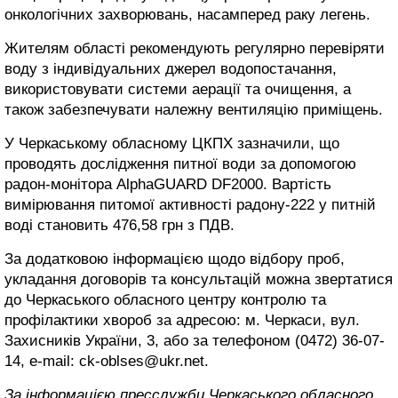
онкологічних захворювань, насамперед раку легень.
Жителям області рекомендують регулярно перевіряти
воду з індивідуальних джерел водопостачання,
використовувати системи аерації та очищення, а
також забезпечувати належну вентиляцію приміщень.
У Черкаському обласному ЦКПХ зазначили, що
проводять дослідження питної води за допомогою
радон-монітора AlphaGUARD DF2000. Вартість
вимірювання питомої активності радону-222 у питній
воді становить 476,58 грн з ПДВ.
За додатковою інформацією щодо відбору проб,
укладання договорів та консультацій можна звертатися
до Черкаського обласного центру контролю та
профілактики хвороб за адресою: м. Черкаси, вул.
Захисників України, 3, або за телефоном (0472) 36-07-
14, e-mail: ck-oblses@ukr.net.
За інформацією пресслужби Черкаського обласного