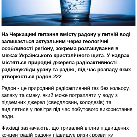
На Черкащині питання вмісту радону у питній воді
залишається актуальним через геологічні
особливості регіону, зокрема розташування в
межах Українського кристалічного щита. У надрах
містяться природні джерела радіоактивності -
радіонукліди урану та радію, під час розпаду яких
утворюється радон-222.
Радон - це природний радіоактивний газ без кольору,
запаху та смаку, який може потрапляти у воду з
підземних джерел (свердловин, колодязів) та
виділятися у повітря під час побутового використання
води.
Фахівці зазначають, що тривалий вплив підвищених
концентрацій радону підвищує ризик розвитку