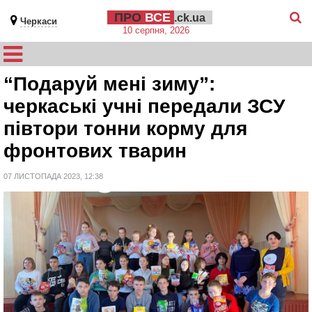
ПРО
ВСЕ
.ck.ua
Черкаси
10 серпня, 2026
“Подаруй мені зиму”:
черкаські учні передали ЗСУ
півтори тонни корму для
фронтових тварин
07 ЛИСТОПАДА 2023, 12:38