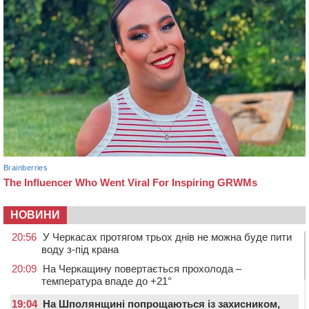
НОВИНИ
20:56
У Черкасах протягом трьох днів не можна буде пити
воду з-під крана
20:09
На Черкащину повертається прохолода –
температура впаде до +21°
19:04
На Шполянщині попрощаються із захисником,