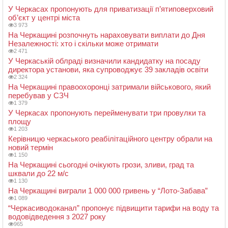
У Черкасах пропонують для приватизації п’ятиповерховий
об’єкт у центрі міста
3 973
На Черкащині розпочнуть нараховувати виплати до Дня
Незалежності: хто і скільки може отримати
2 471
У Черкаській облраді визначили кандидатку на посаду
директора установи, яка супроводжує 39 закладів освіти
2 324
На Черкащині правоохоронці затримали військового, який
перебував у СЗЧ
1 379
У Черкасах пропонують перейменувати три провулки та
площу
1 203
Керівницю черкаського реабілітаційного центру обрали на
новий термін
1 150
На Черкащині сьогодні очікують грози, зливи, град та
шквали до 22 м/с
1 130
На Черкащині виграли 1 000 000 гривень у “Лото-Забава”
1 089
“Черкасиводоканал” пропонує підвищити тарифи на воду та
водовідведення з 2027 року
965