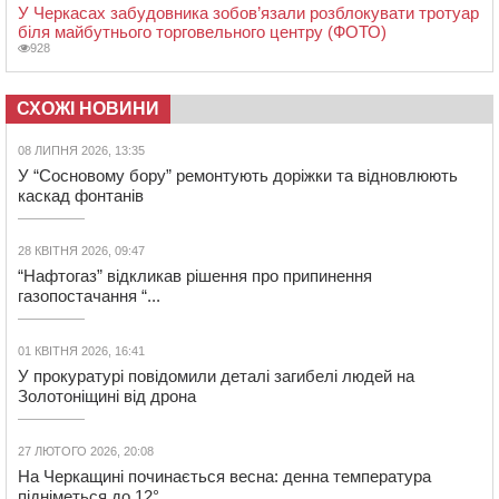
У Черкасах забудовника зобов’язали розблокувати тротуар
біля майбутнього торговельного центру (ФОТО)
928
СХОЖІ НОВИНИ
08 ЛИПНЯ 2026, 13:35
У “Сосновому бору” ремонтують доріжки та відновлюють
каскад фонтанів
28 КВІТНЯ 2026, 09:47
“Нафтогаз” відкликав рішення про припинення
газопостачання “...
01 КВІТНЯ 2026, 16:41
У прокуратурі повідомили деталі загибелі людей на
Золотоніщині від дрона
27 ЛЮТОГО 2026, 20:08
На Черкащині починається весна: денна температура
підніметься до 12°