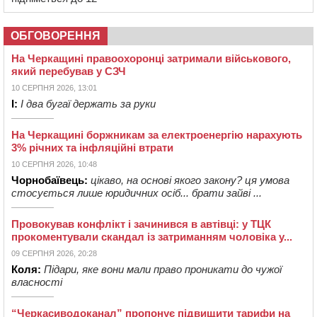
ОБГОВОРЕННЯ
На Черкащині правоохоронці затримали військового,
який перебував у СЗЧ
10 СЕРПНЯ 2026, 13:01
І:
І два бугаї держать за руки
На Черкащині боржникам за електроенергію нарахують
3% річних та інфляційні втрати
10 СЕРПНЯ 2026, 10:48
Чорнобаївець:
цікаво, на основі якого закону? ця умова
стосується лише юридичних осіб... брати зайві ...
Провокував конфлікт і зачинився в автівці: у ТЦК
прокоментували скандал із затриманням чоловіка у...
09 СЕРПНЯ 2026, 20:28
Коля:
Підари, яке вони мали право проникати до чужої
власності
“Черкасиводоканал” пропонує підвищити тарифи на