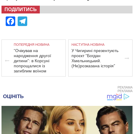
ПОДІЛИТИСЬ
Facebook
Telegram
ПОПЕРЕДНЯ НОВИНА
НАСТУПНА НОВИНА
“Очікував на
У Чигирині презентують
народження другої
проєкт “Богдан
дитини”: в Корсуні
Хмельницький.
попрощалися із
(Не)розказана історія”
загиблим воїном
РЕКЛАМА
РЕКЛАМА