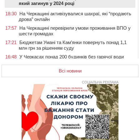
який загинув у 2024 році
18:30
На Черкащині активізувалися шахраї, які “продають
дрова” онлайн
17:57
На Черкащині перевірили умови проживання ВПО у
шести громадах
17:21
Бюджетам Умані та Кам’янки повернуть понад 1,1
млн грн за рішенням суду
16:48
У Черкасах понад 200 будинків без гарячої води
(АДРЕСИ)
Всі новини
16:13
На Звенигородщині провели в останню путь
загиблого на Херсонщині військового
СОЦІАЛЬНА РЕКЛАМА
15:37
Сьогодні ЛНЗ зустрінеться з “Карпатами” у Львові
15:01
Поблизу Умані нетверезий водій Jaguar протаранив
два автомобілі
14:29
У Черкасах попрощалися з матросом та
солдатом, які загинули на війні
13:54
У Жашкові чоловік погрожував людям гранатою і
зберігав вдома схрон боєприпасів