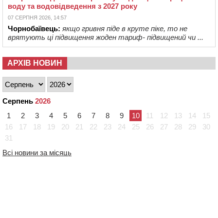
воду та водовідведення з 2027 року
07 СЕРПНЯ 2026, 14:57
Чорнобаївець:
якщо гривня піде в круте піке, то не
врятують ці підвищення жоден тариф- підвищений чи ...
АРХІВ НОВИН
Серпень
2026
1
2
3
4
5
6
7
8
9
10
11
12
13
14
15
16
17
18
19
20
21
22
23
24
25
26
27
28
29
30
31
Всі новини за місяць