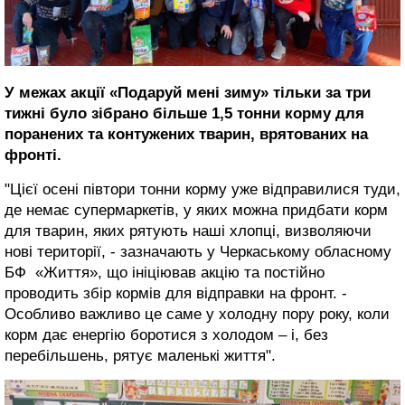
У межах акції «Подаруй мені зиму» тільки за три
тижні було зібрано більше 1,5 тонни корму для
поранених та контужених тварин, врятованих на
фронті.
"Цієї осені півтори тонни корму уже відправилися туди,
де немає супермаркетів, у яких можна придбати корм
для тварин, яких рятують наші хлопці, визволяючи
нові території, - зазначають у Черкаському обласному
БФ «Життя», що ініціював акцію та постійно
проводить збір кормів для відправки на фронт. -
Особливо важливо це саме у холодну пору року, коли
корм дає енергію боротися з холодом – і, без
перебільшень, рятує маленькі життя".