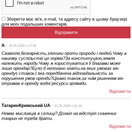
Зберегти моє ім'я, e-mail, та адресу сайту в цьому браузері
для моїх подальших коментарів.
А
20.05.2026 о 17:43
Свавілля,безкарність,злочини проти природи і людей.Чому в
нашому суспільстві це норма?За конституцією,земля
належить народу.Чому ж користуватися її благами може
лише орендар?Було б непогано знати,на яких умовах він
орендує ставок.І яка передбачена відповідальність за
порушення умов оренди?Цікаво також,за чиїм рішенням він
отримав в оренду водні ресурси громади.
Відповіcти
ТатаринКримський UA
21.05.2026 о 01:16
Немає мисливців в селищі? Дозвіл на відстріл скажених
тварин не треба брати.
Відповіcти