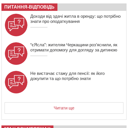
річного односельця
ПИТАННЯ-ВІДПОВІДЬ
12:57
У Черкасах СБУ викрила прокремлівську
Доходи від здачі житла в оренду: що потрібно
агітаторку, яка закликала до захоплення України
знати про оподаткування
“єЯсла”: жителям Черкащини роз’яснили, як
отримати допомогу для догляду за дитиною
Не вистачає стажу для пенсії: як його
докупити та що потрібно знати
Читати ще