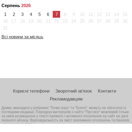
Серпень
2026
1
2
3
4
5
6
7
8
9
10
11
12
13
14
15
16
17
18
19
20
21
22
23
24
25
26
27
28
29
30
31
Всі новини за місяць
Корисні телефони
Зворотний зв’язок
Контакти
Рекламодавцям
Думки, викладені у рубриках "Точка зору" та "Блоги", можуть не збігатися із
поглядами редакції. Передрук матеріалів з сайту "Про все" можливий тільки
за умов розміщення у тексті прямого і активного посилання на сайт не далі
першого абзацу. Відповідальність за зміст рекламних оголошень та банерів
несе рекламодавець
© 2026, Всі права захищені