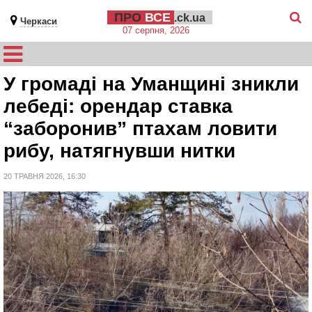
ПРО
ВСЕ
.ck.ua
Черкаси
07 серпня, 2026
У громаді на Уманщині зникли
лебеді: орендар ставка
“заборонив” птахам ловити
рибу, натягнувши нитки
20 ТРАВНЯ 2026, 16:30