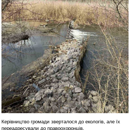
Керівництво громади зверталося до екологів, але їх
переадресували до правоохоронців.