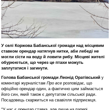
У селі Коржова Бабанської громади над місцевим
ставком орендар натягнув нитки, аби лебеді не
могли сісти на воду й ловити рибу. Місцеві жителі
обурюються, що через це птахи можуть
заплутатися і загинути.
Голова Бабанської громади Леонід Оратівський
у
коментарі журналістам
Про все
розповідає, що
офіційно орендар один, а фактично цим займається
його син, який також є депутатом сільської ради.
Посадовець скаржиться на свавілля підприємця.
"У нас є орендар ставка, але лише на папері.