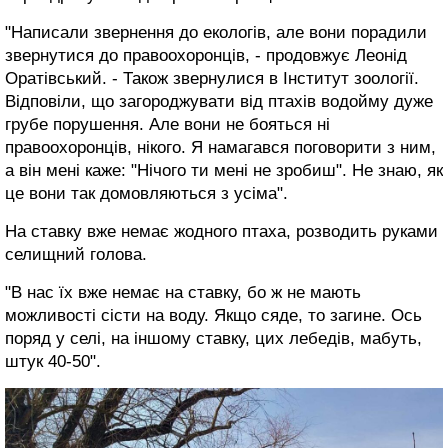
"Написали звернення до екологів, але вони порадили
звернутися до правоохоронців, - продовжує Леонід
Оратівський. - Також звернулися в Інститут зоології.
Відповіли, що загороджувати від птахів водойму дуже
грубе порушення. Але вони не бояться ні
правоохоронців, нікого. Я намагався поговорити з ним,
а він мені каже: "Нічого ти мені не зробиш". Не знаю, як
це вони так домовляються з усіма".
На ставку вже немає жодного птаха, розводить руками
селищний голова.
"В нас їх вже немає на ставку, бо ж не мають
можливості сісти на воду. Якщо сяде, то загине. Ось
поряд у селі, на іншому ставку, цих лебедів, мабуть,
штук 40-50".