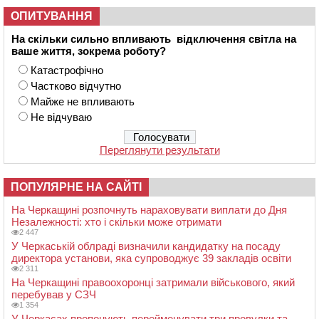
ОПИТУВАННЯ
На скільки сильно впливають відключення світла на
ваше життя, зокрема роботу?
Катастрофічно
Частково відчутно
Майже не впливають
Не відчуваю
Переглянути результати
ПОПУЛЯРНЕ НА САЙТІ
На Черкащині розпочнуть нараховувати виплати до Дня
Незалежності: хто і скільки може отримати
2 447
У Черкаській облраді визначили кандидатку на посаду
директора установи, яка супроводжує 39 закладів освіти
2 311
На Черкащині правоохоронці затримали військового, який
перебував у СЗЧ
1 354
У Черкасах пропонують перейменувати три провулки та