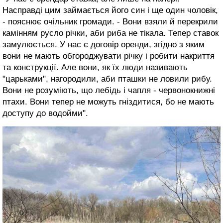
Насправді цим займається його син і ще один чоловік,
- пояснює очільник громади. - Вони взяли й перекрили
камінням русло річки, аби риба не тікала. Тепер ставок
замулюється. У нас є договір оренди, згідно з яким
вони не мають обгороджувати річку і робити накриття
та конструкції. Але вони, як їх люди називають
"царьками", нагородили, аби пташки не ловили рибу.
Вони не розуміють, що лебідь і чапля - червонокнижні
птахи. Вони тепер не можуть гніздитися, бо не мають
доступу до водойми".