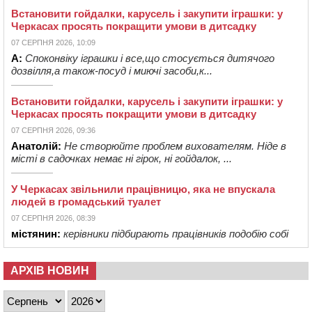
Встановити гойдалки, карусель і закупити іграшки: у
Черкасах просять покращити умови в дитсадку
07 СЕРПНЯ 2026, 10:09
А:
Споконвіку іграшки і все,що стосується дитячого
дозвілля,а також-посуд і миючі засоби,к...
Встановити гойдалки, карусель і закупити іграшки: у
Черкасах просять покращити умови в дитсадку
07 СЕРПНЯ 2026, 09:36
Анатолій:
Не створюйте проблем вихователям. Ніде в
місті в садочках немає ні гірок, ні гойдалок, ...
У Черкасах звільнили працівницю, яка не впускала
людей в громадський туалет
07 СЕРПНЯ 2026, 08:39
містянин:
керівники підбирають працівників подобію собі
АРХІВ НОВИН