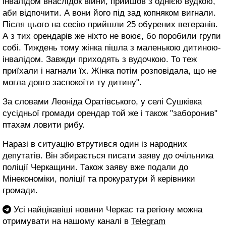
інвалідом внаслідок війни, прийшов з однією вудкою,
аби відпочити. А вони його під зад копняком вигнали.
Після цього на сесію прийшли 25 обурених ветеранів.
А з тих орендарів же ніхто не воює, бо поробили групи
собі. Тиждень тому жінка пішла з маленькою дитиною-
інвалідом. Завжди приходять з вудочкою. То теж
приїхали і нагнали їх. Жінка потім розповідала, що не
могла довго заспокоїти ту дитину".
За словами Леоніда Оратівського, у селі Сушківка
сусідньої громади орендар той же і також "заборонив"
птахам ловити рибу.
Наразі в ситуацію втрутився один із народних
депутатів. Він збирається писати заяву до очільника
поліції Черкащини. Також заяву вже подали до
Мінекономіки, поліції та прокуратури й керівники
громади.
Усі найцікавіші новини Черкас та регіону можна
отримувати на нашому каналі в
Telegram