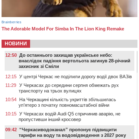
НОВИНИ
12:50
До останнього захищав українське небо:
внаслідок падіння вертольота загинув 28-річний
захисник зі Сміли
12:15
У центрі Черкас не поділили дорогу водії двох ВАЗів
11:29
У Черкасах до середини серпня обмежать рух
транспорту на трьох вулицях
10:54
На Черкащині кількість укриттів збільшилась
уп’ятеро з початку повномасштабної війни
10:15
У Черкасах водій Audi Q5 спричинив аварію, не
пропустивши інший кросовер
09:42
“Черкасиводоканал” пропонує підвищити
тарифи на воду та водовідведення з 2027 року