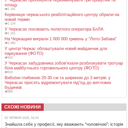
площу
1 181
Керівницю черкаського реабілітаційного центру обрали на
новий термін
1 124
У Черкасах поховають полеглого оператора БпЛА
1 101
На Черкащині виграли 1 000 000 гривень у “Лото-Забава”
1 080
У центрі Черкас облаштували новий майданчик для
паркування (ФОТО)
910
У Черкасах забудовника зобов’язали розблокувати тротуар
біля майбутнього торговельного центру (ФОТО)
910
Вибоїни глибиною 20-30 см та шириною до 3 метрів: у
Черкасах просять відремонтувати під’їзд до житлових
будинків
886
СХОЖІ НОВИНИ
02 ЧЕРВНЯ 2026, 16:24
Знайшла себе у професії, яку вважають “чоловічою”: історія