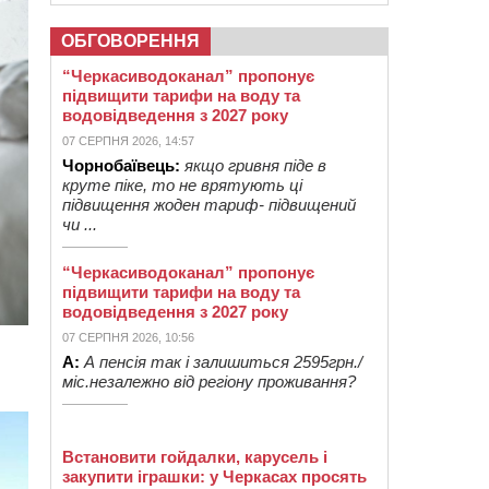
ОБГОВОРЕННЯ
“Черкасиводоканал” пропонує
підвищити тарифи на воду та
водовідведення з 2027 року
07 СЕРПНЯ 2026, 14:57
Чорнобаївець:
якщо гривня піде в
круте піке, то не врятують ці
підвищення жоден тариф- підвищений
чи ...
“Черкасиводоканал” пропонує
підвищити тарифи на воду та
водовідведення з 2027 року
07 СЕРПНЯ 2026, 10:56
А:
А пенсія так і залишиться 2595грн./
міс.незалежно від регіону проживання?
Встановити гойдалки, карусель і
закупити іграшки: у Черкасах просять