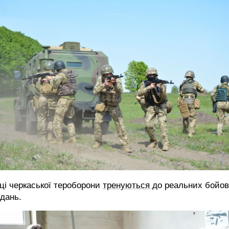
ці черкаської тероборони
тренуються
до реальних бойо
дань.