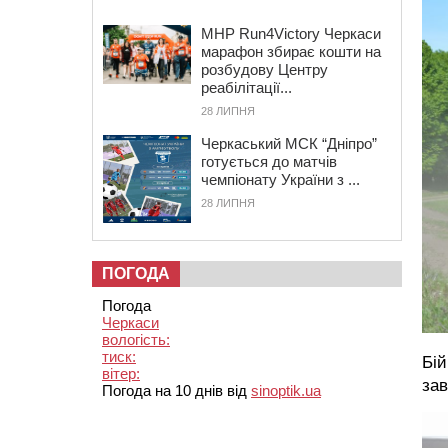
MHP Run4Victory Черкаси
марафон збирає кошти на
розбудову Центру
реабілітації...
28 ЛИПНЯ
Черкаський МСК “Дніпро”
готується до матчів
чемпіонату України з ...
28 ЛИПНЯ
ПОГОДА
Погода
Черкаси
вологість:
тиск:
Бій
вітер:
зав
Погода на 10 днів від
sinoptik.ua