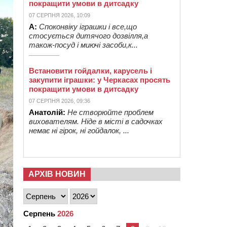
покращити умови в дитсадку
07 СЕРПНЯ 2026, 10:09
А:
Споконвіку іграшки і все,що
стосується дитячого дозвілля,а
також-посуд і миючі засоби,к...
Встановити гойдалки, карусель і
закупити іграшки: у Черкасах просять
покращити умови в дитсадку
07 СЕРПНЯ 2026, 09:36
Анатолій:
Не створюйте проблем
вихователям. Ніде в місті в садочках
немає ні гірок, ні гойдалок, ...
АРХІВ НОВИН
Серпень
2026