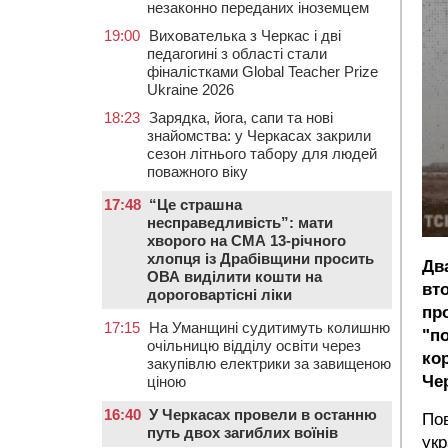
незаконно переданих іноземцем
19:00
Вихователька з Черкас і дві
педагогині з області стали
фіналістками Global Teacher Prize
Ukraine 2026
18:23
Зарядка, йога, сапи та нові
знайомства: у Черкасах закрили
сезон літнього табору для людей
поважного віку
17:48
“Це страшна
несправедливість”: мати
хворого на СМА 13-річного
хлопця із Драбівщини просить
Дв
ОВА виділити кошти на
вто
дороговартісні ліки
пр
17:15
На Уманщині судитимуть колишню
"п
очільницю відділу освіти через
кор
закупівлю електрики за завищеною
Че
ціною
16:40
У Черкасах провели в останню
По
путь двох загиблих воїнів
укр