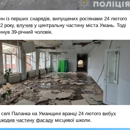
н із перших снарядів, випущених росіянами 24 лютого
2 року,
влучив
у центральну частину міста Умань. Тоді
инув 39-річний чоловік.
 селі Паланка на Уманщині вранці 24 лютого
вибух
шкодив частину фасаду
місцевої школи.