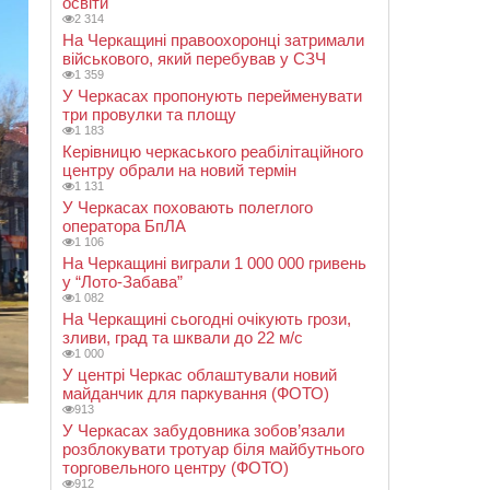
освіти
2 314
На Черкащині правоохоронці затримали
військового, який перебував у СЗЧ
1 359
У Черкасах пропонують перейменувати
три провулки та площу
1 183
Керівницю черкаського реабілітаційного
центру обрали на новий термін
1 131
У Черкасах поховають полеглого
оператора БпЛА
1 106
На Черкащині виграли 1 000 000 гривень
у “Лото-Забава”
1 082
На Черкащині сьогодні очікують грози,
зливи, град та шквали до 22 м/с
1 000
У центрі Черкас облаштували новий
майданчик для паркування (ФОТО)
913
У Черкасах забудовника зобов’язали
розблокувати тротуар біля майбутнього
торговельного центру (ФОТО)
912