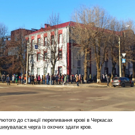
лютого до станції переливання крові в Черкасах
шикувалася черга
із охочих здати кров.