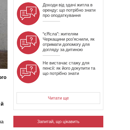
Доходи від здачі житла в
оренду: що потрібно знати
про оподаткування
“єЯсла”: жителям
Черкащини роз’яснили, як
отримати допомогу для
догляду за дитиною
Не вистачає стажу для
пенсії: як його докупити та
що потрібно знати
ого
Читати ще
 й
Запитай, що цікавить
ла