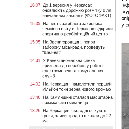
інф
16:07
До 1 вересня у Черкасах
оновлюють дорожню розмітку біля
згу
навчальних закладів (ФОТОФАКТ)
опі
15:39
На честь загиблого захисника і
у с
чемпіона світу в Черкасах відкрили
спортивно-реабілітаційний центр
15:05
На Звенигородщині, попри
заборону міськради, проведуть
“Ше.Fest”
14:31
У Каневі аномальна спека
призвела до перебоїв у роботі
електромереж та комунальних
служб
14:02
На Черкащині намолотили перший
мільйон тонн зерна нового врожаю
13:40
На Кам’янщині сталася масштабна
пожежа сміттєзвалища
13:26
На Черкащині сьогодні очікують
грози, зливи, град та шквали до 22
м/с