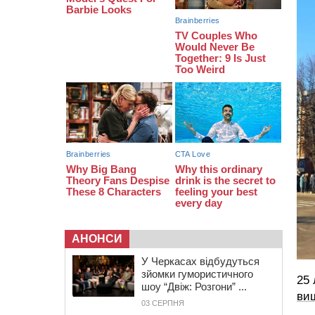
08:22
“На щиті” у Чорнобаївську
громаду повертається полеглий
біля Кліщіївки воїн
07:30
Понад 968 мільйонів гривень
земельного податку сплатили на
Черкащині
АНОНСИ
У Черкасах відбудуться
зйомки гумористичного
25 
шоу “Двіж: Розгони” ...
ви
03 СЕРПНЯ