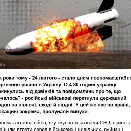
а роки тому - 24 лютого - стало днем повномасштабн
ргнення росіян в Україну. О 4.30 годині українці
окинулись від дзвінків та повідомлень про те, що
очалось" - російські військові перетнули державний
дон на півночі, сході й півдні. У цей же час по країні,
ркащині зокрема, пролунали вибухи.
вномасштабна війна, яку окупанти назвали СВО, принес
аїнцям втрати серед військових і цивільних, руйнації