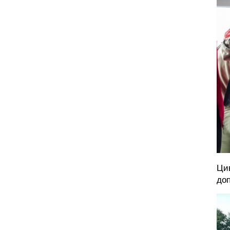
Ци
доп