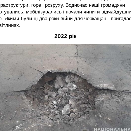
раструктури, горе і розруху. Водночас наші громадяни
ртувались, мобілізувались і почали чинити відчайдушн
р. Якими були ці два роки війни для черкащан - пригада
вітлинах.
2022 рік