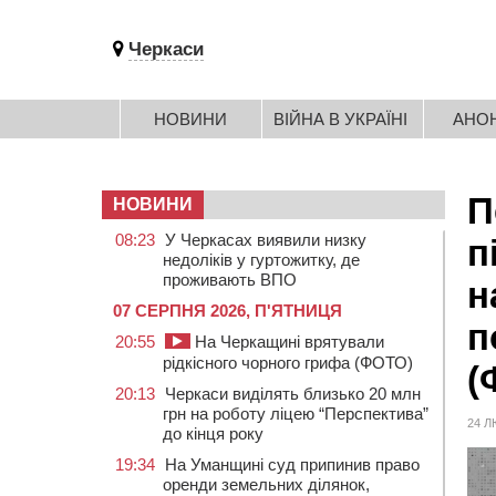
Черкаси
НОВИНИ
ВІЙНА В УКРАЇНІ
АНО
П
НОВИНИ
08:23
У Черкасах виявили низку
п
недоліків у гуртожитку, де
проживають ВПО
н
07 СЕРПНЯ 2026, П'ЯТНИЦЯ
п
20:55
На Черкащині врятували
рідкісного чорного грифа (ФОТО)
(
20:13
Черкаси виділять близько 20 млн
грн на роботу ліцею “Перспектива”
24 Л
до кінця року
19:34
На Уманщині суд припинив право
оренди земельних ділянок,