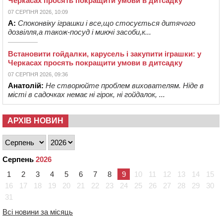
Черкасах просять покращити умови в дитсадку
07 СЕРПНЯ 2026, 10:09
А:
Споконвіку іграшки і все,що стосується дитячого
дозвілля,а також-посуд і миючі засоби,к...
Встановити гойдалки, карусель і закупити іграшки: у
Черкасах просять покращити умови в дитсадку
07 СЕРПНЯ 2026, 09:36
Анатолій:
Не створюйте проблем вихователям. Ніде в
місті в садочках немає ні гірок, ні гойдалок, ...
АРХІВ НОВИН
Серпень
2026
1
2
3
4
5
6
7
8
9
10
11
12
13
14
15
16
17
18
19
20
21
22
23
24
25
26
27
28
29
30
31
Всі новини за місяць