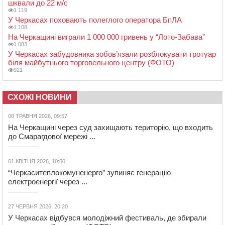
шквали до 22 м/с
1 119
У Черкасах поховають полеглого оператора БпЛА
1 108
На Черкащині виграли 1 000 000 гривень у “Лото-Забава”
1 083
У Черкасах забудовника зобов’язали розблокувати тротуар
біля майбутнього торговельного центру (ФОТО)
921
СХОЖІ НОВИНИ
08 ТРАВНЯ 2026, 09:57
На Черкащині через суд захищають територію, що входить
до Смарагдової мережі ...
01 КВІТНЯ 2026, 10:50
“Черкаситеплокомуненерго” зупиняє генерацію
електроенергії через ...
27 ЧЕРВНЯ 2026, 20:20
У Черкасах відбувся молодіжний фестиваль, де збирали