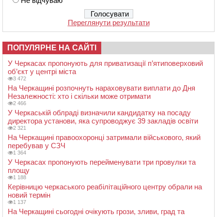
Не відчуваю
Переглянути результати
ПОПУЛЯРНЕ НА САЙТІ
У Черкасах пропонують для приватизації п’ятиповерховий
об’єкт у центрі міста
3 472
На Черкащині розпочнуть нараховувати виплати до Дня
Незалежності: хто і скільки може отримати
2 466
У Черкаській облраді визначили кандидатку на посаду
директора установи, яка супроводжує 39 закладів освіти
2 321
На Черкащині правоохоронці затримали військового, який
перебував у СЗЧ
1 364
У Черкасах пропонують перейменувати три провулки та
площу
1 188
Керівницю черкаського реабілітаційного центру обрали на
новий термін
1 137
На Черкащині сьогодні очікують грози, зливи, град та