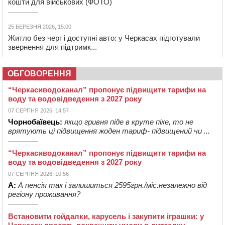
кошти для військових (ФОТО)
25 БЕРЕЗНЯ 2026, 15:00
Житло без черг і доступні авто: у Черкасах підготували
звернення для підтримк...
ОБГОВОРЕННЯ
“Черкасиводоканал” пропонує підвищити тарифи на
воду та водовідведення з 2027 року
07 СЕРПНЯ 2026, 14:57
Чорнобаївець:
якщо гривня піде в круте піке, то не
врятують ці підвищення жоден тариф- підвищений чи ...
“Черкасиводоканал” пропонує підвищити тарифи на
воду та водовідведення з 2027 року
07 СЕРПНЯ 2026, 10:56
А:
А пенсія так і залишиться 2595грн./міс.незалежно від
регіону проживання?
Встановити гойдалки, карусель і закупити іграшки: у