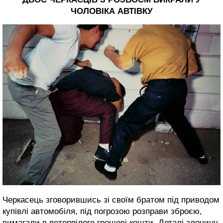
ЧОЛОВІКА АВТІВКУ
Черкасець зговорившись зі своїм братом під приводом
купівлі автомобіля, під погрозою розправи зброєю,
вимагали в потерпілого грошові кошти. Деталі злочину