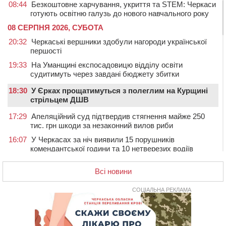
08:44
Безкоштовне харчування, укриття та STEM: Черкаси
готують освітню галузь до нового навчального року
08 СЕРПНЯ 2026, СУБОТА
20:32
Черкаські вершники здобули нагороди української
першості
19:33
На Уманщині експосадовицю відділу освіти
судитимуть через завдані бюджету збитки
18:30
У Єрках прощатимуться з полеглим на Курщині
стрільцем ДШВ
17:29
Апеляційний суд підтвердив стягнення майже 250
тис. грн шкоди за незаконний вилов риби
16:07
У Черкасах за ніч виявили 15 порушників
комендантської години та 10 нетверезих водіїв
15:12
На Золотоніщині водійка збила пішохода, який
Всі новини
перебігав дорогу
14:11
На Черкащині прокуратура через суд вимагає взяти
СОЦІАЛЬНА РЕКЛАМА
під охорону 188-річну церкву
13:00
У Смілі біля магазину під колесами вантажівки
загинула жінка