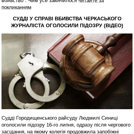
вбивство". Чим усе закінчилося
читайте за
покликанням
СУДДІ У СПРАВІ ВБИВСТВА ЧЕРКАСЬКОГО
ЖУРНАЛІСТА ОГОЛОСИЛИ ПІДОЗРУ
(ВІДЕО)
Судді Городищенського райсуду Людмилі Синиці
оголосили підозру 16-го липня, одразу після чергового
засідання, на якому колегія продовжила запобіжні