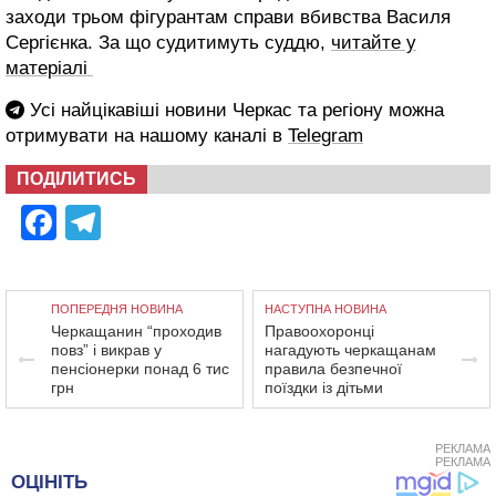
заходи трьом фігурантам справи вбивства Василя
Сергієнка. За що судитимуть суддю,
читайте у
матеріалі
Усі найцікавіші новини Черкас та регіону можна
отримувати на нашому каналі в
Telegram
ПОДІЛИТИСЬ
Facebook
Telegram
ПОПЕРЕДНЯ НОВИНА
НАСТУПНА НОВИНА
Черкащанин “проходив
Правоохоронці
повз” і викрав у
нагадують черкащанам
пенсіонерки понад 6 тис
правила безпечної
грн
поїздки із дітьми
РЕКЛАМА
РЕКЛАМА