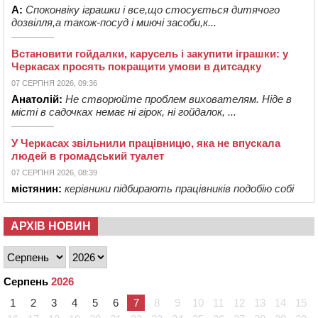
А:
Споконвіку іграшки і все,що стосується дитячого
дозвілля,а також-посуд і миючі засоби,к...
Встановити гойдалки, карусель і закупити іграшки: у
Черкасах просять покращити умови в дитсадку
07 СЕРПНЯ 2026, 09:36
Анатолій:
Не створюйте проблем вихователям. Ніде в
місті в садочках немає ні гірок, ні гойдалок, ...
У Черкасах звільнили працівницю, яка не впускала
людей в громадський туалет
07 СЕРПНЯ 2026, 08:39
містянин:
керівники підбирають працівників подобію собі
АРХІВ НОВИН
Серпень
2026
1
2
3
4
5
6
7
8
9
10
11
12
13
14
15