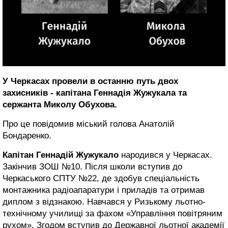
У Черкасах провели в останню путь двох
захисників - капітана Геннадія Жужукала та
сержанта Миколу Обухова.
Про це повідомив міський голова Анатолій
Бондаренко.
Капітан Геннадій Жужукало
народився у Черкасах.
Закінчив ЗОШ №10. Після школи вступив до
Черкаського СПТУ №22, де здобув спеціальність
монтажника радіоапаратури і приладів та отримав
диплом з відзнакою. Навчався у Ризькому льотно-
технічному училищі за фахом «Управління повітряним
рухом». Згодом вступив до Державної льотної академії