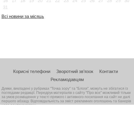
16
17
18
19
20
21
22
23
24
25
26
27
28
29
30
31
Всі новини за місяць
Корисні телефони
Зворотний зв’язок
Контакти
Рекламодавцям
Думки, викладені у рубриках "Точка зору" та "Блоги", можуть не збігатися із
поглядами редакції. Передрук матеріалів з сайту "Про все" можливий тільки
за умов розміщення у тексті прямого і активного посилання на сайт не далі
першого абзацу. Відповідальність за зміст рекламних оголошень та банерів
несе рекламодавець
© 2026, Всі права захищені