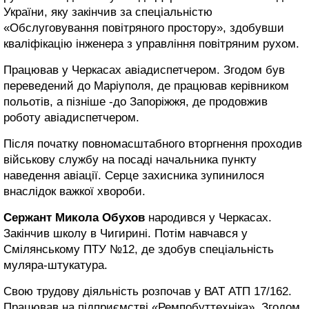
України, яку закінчив за спеціальністю
«Обслуговування повітряного простору», здобувши
кваліфікацію інженера з управління повітряним рухом.
Працював у Черкасах авіадиспетчером. Згодом був
переведений до Маріуполя, де працював керівником
польотів, а пізніше -до Запоріжжя, де продовжив
роботу авіадиспетчером.
Після початку повномасштабного вторгнення проходив
військову службу на посаді начальника пункту
наведення авіації. Серце захисника зупинилося
внаслідок важкої хвороби.
Сержант Микола Обухов
народився у Черкасах.
Закінчив школу в Чигирині. Потім навчався у
Смілянському ПТУ №12, де здобув спеціальність
муляра-штукатура.
Свою трудову діяльність розпочав у ВАТ АТП 17/162.
Працював на підприємстві «Ремпобуттехніка». Згодом