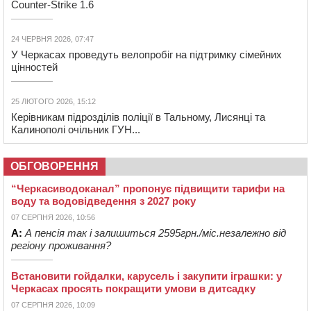
Counter-Strike 1.6
24 ЧЕРВНЯ 2026, 07:47
У Черкасах проведуть велопробіг на підтримку сімейних
цінностей
25 ЛЮТОГО 2026, 15:12
Керівникам підрозділів поліції в Тальному, Лисянці та
Калинополі очільник ГУН...
ОБГОВОРЕННЯ
“Черкасиводоканал” пропонує підвищити тарифи на
воду та водовідведення з 2027 року
07 СЕРПНЯ 2026, 10:56
А:
А пенсія так і залишиться 2595грн./міс.незалежно від
регіону проживання?
Встановити гойдалки, карусель і закупити іграшки: у
Черкасах просять покращити умови в дитсадку
07 СЕРПНЯ 2026, 10:09