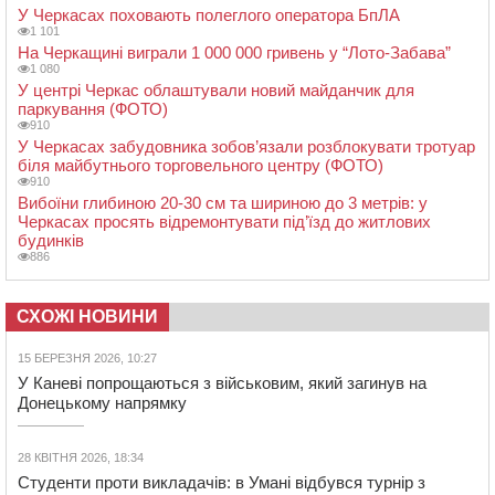
У Черкасах поховають полеглого оператора БпЛА
1 101
На Черкащині виграли 1 000 000 гривень у “Лото-Забава”
1 080
У центрі Черкас облаштували новий майданчик для
паркування (ФОТО)
910
У Черкасах забудовника зобов’язали розблокувати тротуар
біля майбутнього торговельного центру (ФОТО)
910
Вибоїни глибиною 20-30 см та шириною до 3 метрів: у
Черкасах просять відремонтувати під’їзд до житлових
будинків
886
СХОЖІ НОВИНИ
15 БЕРЕЗНЯ 2026, 10:27
У Каневі попрощаються з військовим, який загинув на
Донецькому напрямку
28 КВІТНЯ 2026, 18:34
Студенти проти викладачів: в Умані відбувся турнір з