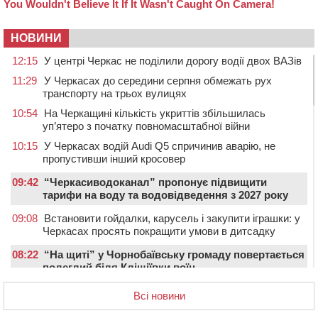
НОВИНИ
12:15
У центрі Черкас не поділили дорогу водії двох ВАЗів
11:29
У Черкасах до середини серпня обмежать рух
транспорту на трьох вулицях
10:54
На Черкащині кількість укриттів збільшилась
уп’ятеро з початку повномасштабної війни
10:15
У Черкасах водій Audi Q5 спричинив аварію, не
пропустивши інший кросовер
09:42
“Черкасиводоканал” пропонує підвищити
тарифи на воду та водовідведення з 2027 року
09:08
Встановити гойдалки, карусель і закупити іграшки: у
Черкасах просять покращити умови в дитсадку
08:22
“На щиті” у Чорнобаївську громаду повертається
полеглий біля Кліщіївки воїн
07:30
Понад 968 мільйонів гривень земельного податку
Всі новини
сплатили на Черкащині