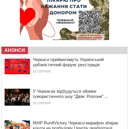
захисником, який помер від тяжких поранень
09:59
Всі опинилися в кюветі: у Будищі зіткнулися два
автомобілі та мотоцикл
09:20
На Черкащині боржникам за електроенергію
нарахують 3% річних та інфляційні втрати
08:22
Черкащина серед лідерів за кількістю штрафів для
підприємств через неподання даних про транспорт до
ТЦК
АНОНСИ
07:35
Черкаси прийматимуть Український урбаністичний
Черкаси прийматимуть Український
форум: реєстрація
урбаністичний форум: реєстрація
09 СЕРПНЯ 2026, НЕДІЛЯ
10 СЕРПНЯ
19:08
На Чорнобаївщині конфіскували землю на користь
держави, але оренду не припинили: прокуратура
звернулася до суду
У Черкасах відбудуться зйомки
17:27
У Черкасах триває завершальний етап прийому заяв
гумористичного шоу “Двіж: Розгони” ...
на літній відпочинок дітей пільгових категорій
03 СЕРПНЯ
15:32
«Будеш пожежним!»: рятувальник з Умані про
професію, що почалася з його власного порятунку
13:15
Від початку року на водоймах Черкащини загинули
MHP Run4Victory Черкаси марафон збирає
37 людей, серед них 2 дітей
кошти на розбудову Центру реабілітації...