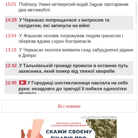
15:01
Поблизу Умані нетверезий водій Jaguar протаранив
два автомобілі
14:29
У Черкасах попрощалися з матросом та
солдатом, які загинули на війні
13:54
У Жашкові чоловік погрожував людям гранатою і
зберігав вдома схрон боєприпасів
13:18
У Черкасах екологи виявили скид забрудненої рідини
в Дніпро
12:42
У Тальнівській громаді провели в останню путь
захисника, який помер від тяжкої хвороби
12:05
У Городищі шестикласниця наклала на себе
руки: незадовго до трагедії її побили однолітки
(ВІДЕО)
12:00
Учителя Черкаської гімназії №31 відзначили Премією
Всі новини
Кабміну
СОЦІАЛЬНА РЕКЛАМА
11:19
На Черкащині запрацювала Мистецько-краєзнавча
рада
10:40
У Вільшанській громаді попрощалися із