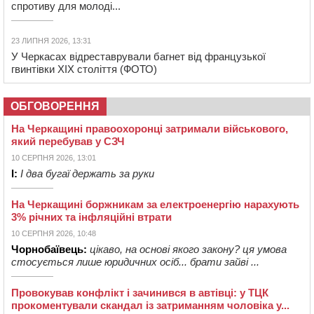
спротиву для молоді...
23 ЛИПНЯ 2026, 13:31
У Черкасах відреставрували багнет від французької
гвинтівки ХІХ століття (ФОТО)
ОБГОВОРЕННЯ
На Черкащині правоохоронці затримали військового,
який перебував у СЗЧ
10 СЕРПНЯ 2026, 13:01
І:
І два бугаї держать за руки
На Черкащині боржникам за електроенергію нарахують
3% річних та інфляційні втрати
10 СЕРПНЯ 2026, 10:48
Чорнобаївець:
цікаво, на основі якого закону? ця умова
стосується лише юридичних осіб... брати зайві ...
Провокував конфлікт і зачинився в автівці: у ТЦК
прокоментували скандал із затриманням чоловіка у...