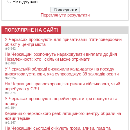
Не відчуваю
Переглянути результати
ПОПУЛЯРНЕ НА САЙТІ
У Черкасах пропонують для приватизації п’ятиповерховий
об’єкт у центрі міста
3 942
На Черкащині розпочнуть нараховувати виплати до Дня
Незалежності: хто і скільки може отримати
2 468
У Черкаській облраді визначили кандидатку на посаду
директора установи, яка супроводжує 39 закладів освіти
2 324
На Черкащині правоохоронці затримали військового, який
перебував у СЗЧ
1 374
У Черкасах пропонують перейменувати три провулки та
площу
1 194
Керівницю черкаського реабілітаційного центру обрали на
новий термін
1 147
На Черкащині сьогодні очікують грози, зливи, град та