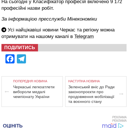
На сьогодні у Класифікатор професій включено 9 172
професійні назви робіт.
За інформацією пресслужби Мінекономіки
Усі найцікавіші новини Черкас та регіону можна
отримувати на нашому каналі в
Telegram
ПОДІЛИТИСЬ
Facebook
Telegram
ПОПЕРЕДНЯ НОВИНА
НАСТУПНА НОВИНА
Черкаські легкоатлети
Зеленський вніс до Ради
вибороли медалі
законопроєкти про
чемпіонату України
продовження мобілізації
та воєнного стану
РЕКЛАМА
РЕКЛАМА