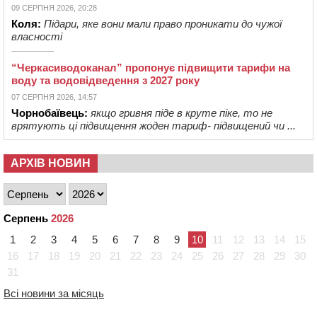
09 СЕРПНЯ 2026, 20:28
Коля:
Підари, яке вони мали право проникати до чужої
власності
“Черкасиводоканал” пропонує підвищити тарифи на
воду та водовідведення з 2027 року
07 СЕРПНЯ 2026, 14:57
Чорнобаївець:
якщо гривня піде в круте піке, то не
врятують ці підвищення жоден тариф- підвищений чи ...
АРХІВ НОВИН
Серпень
2026
1
2
3
4
5
6
7
8
9
10
11
12
13
14
15
16
17
18
19
20
21
22
23
24
25
26
27
28
29
30
31
Всі новини за місяць