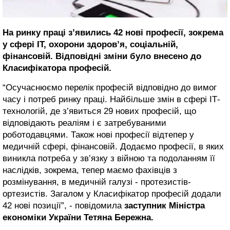
На ринку праці з’явились 42 нові професії, зокрема
у сфері ІТ, охорони здоров’я, соціальній,
фінансовій. Відповідні зміни було внесено до
Класифікатора професій.
“Осучаснюємо перелік професій відповідно до вимог
часу і потреб ринку праці. Найбільше змін в сфері ІТ-
технологій, де з’явиться 29 нових професій, що
відповідають реаліям і є затребуваними
роботодавцями. Також нові професії відтепер у
медичній сфері, фінансовій. Додаємо професії, в яких
виникла потреба у зв’язку з війною та подоланням її
наслідків, зокрема, тепер маємо фахівців з
розмінування, в медичній галузі - протезистів-
ортезистів. Загалом у Класифікатор професій додали
42 нові позиції”, - повідомила
заступник Міністра
економіки України Тетяна Бережна.