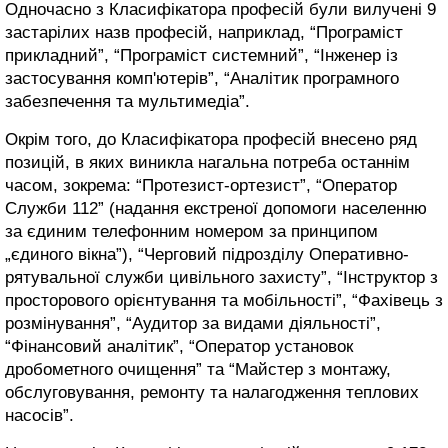
Одночасно з Класифікатора професій були вилучені 9
застарілих назв професій, наприклад, “Програміст
прикладний”, “Програміст системний”, “Інженер із
застосування комп'ютерів”, “Аналітик програмного
забезпечення та мультимедіа”.
Окрім того, до Класифікатора професій внесено ряд
позицій, в яких виникла нагальна потреба останнім
часом, зокрема: “Протезист-ортезист”, “Оператор
Служби 112” (надання екстреної допомоги населенню
за єдиним телефонним номером за принципом
„єдиного вікна”), “Черговий підрозділу Оперативно-
рятувальної служби цивільного захисту”, “Інструктор з
просторового орієнтування та мобільності”, “Фахівець з
розмінування”, “Аудитор за видами діяльності”,
“Фінансовий аналітик”, “Оператор установок
дробометного очищення” та “Майстер з монтажу,
обслуговування, ремонту та налагодження теплових
насосів”.