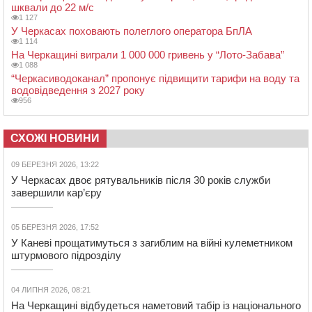
шквали до 22 м/с
1 127
У Черкасах поховають полеглого оператора БпЛА
1 114
На Черкащині виграли 1 000 000 гривень у “Лото-Забава”
1 088
“Черкасиводоканал” пропонує підвищити тарифи на воду та
водовідведення з 2027 року
956
СХОЖІ НОВИНИ
09 БЕРЕЗНЯ 2026, 13:22
У Черкасах двоє рятувальників після 30 років служби
завершили кар’єру
05 БЕРЕЗНЯ 2026, 17:52
У Каневі прощатимуться з загиблим на війні кулеметником
штурмового підрозділу
04 ЛИПНЯ 2026, 08:21
На Черкащині відбудеться наметовий табір із національного