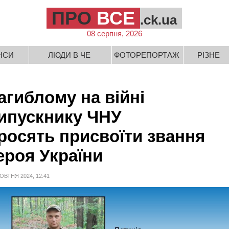
ПРО
ВСЕ
.ck.ua
08 серпня, 2026
НСИ
ЛЮДИ В ЧЕ
ФОТОРЕПОРТАЖ
РІЗНЕ
агиблому на війні
ипускнику ЧНУ
росять присвоїти звання
ероя України
ОВТНЯ 2024, 12:41