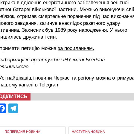
ктрика відділення енергетичного забезпечення зенітної
етної батареї військової частини. Мужньо виконуючи сві
в'язок, отримав смертельне поранення під час виконанн
ового завдання, загинув внаслідок ракетного удару
тивника. Захисник був 1989 року народження. У нього
лишилась дружина і син.
дтримати петицію можна
за посиланням.
 інформацією пресслужби ЧНУ імені Богдана
ельницького
сі найцікавіші новини Черкас та регіону можна отримув
 нашому каналі в
Telegram
ОДІЛИТИСЬ
Facebook
Telegram
ПОПЕРЕДНЯ НОВИНА
НАСТУПНА НОВИНА