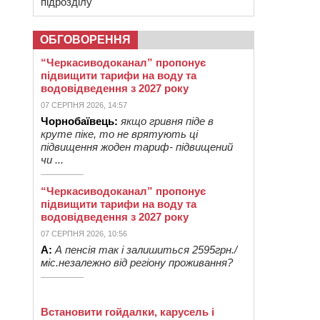
підрозділу
ОБГОВОРЕННЯ
“Черкасиводоканал” пропонує
підвищити тарифи на воду та
водовідведення з 2027 року
07 СЕРПНЯ 2026, 14:57
Чорнобаївець:
якщо гривня піде в
круте піке, то не врятують ці
підвищення жоден тариф- підвищений
чи ...
“Черкасиводоканал” пропонує
підвищити тарифи на воду та
водовідведення з 2027 року
07 СЕРПНЯ 2026, 10:56
А:
А пенсія так і залишиться 2595грн./
міс.незалежно від регіону проживання?
Встановити гойдалки, карусель і