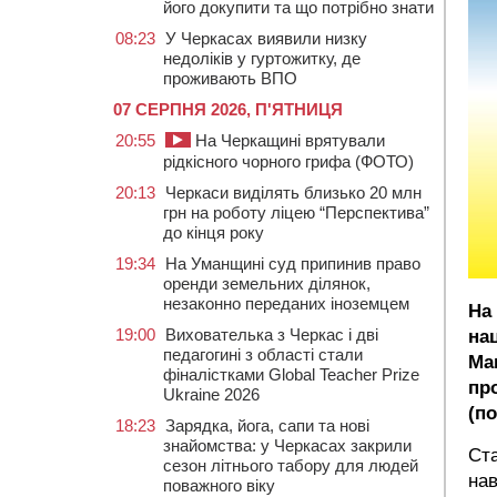
його докупити та що потрібно знати
08:23
У Черкасах виявили низку
недоліків у гуртожитку, де
проживають ВПО
07 СЕРПНЯ 2026, П'ЯТНИЦЯ
20:55
На Черкащині врятували
рідкісного чорного грифа (ФОТО)
20:13
Черкаси виділять близько 20 млн
грн на роботу ліцею “Перспектива”
до кінця року
19:34
На Уманщині суд припинив право
оренди земельних ділянок,
незаконно переданих іноземцем
На
19:00
Вихователька з Черкас і дві
на
педагогині з області стали
Ма
фіналістками Global Teacher Prize
пр
Ukraine 2026
(п
18:23
Зарядка, йога, сапи та нові
знайомства: у Черкасах закрили
Ст
сезон літнього табору для людей
нав
поважного віку