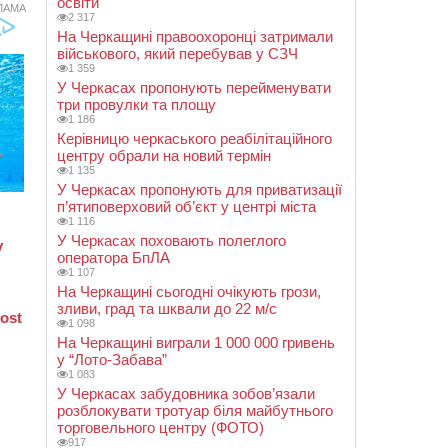
освіти
ЛАМА
2 317
На Черкащині правоохоронці затримали
військового, який перебував у СЗЧ
1 359
У Черкасах пропонують перейменувати
три провулки та площу
1 186
Керівницю черкаського реабілітаційного
центру обрали на новий термін
1 135
У Черкасах пропонують для приватизації
п’ятиповерховий об’єкт у центрі міста
1 116
У Черкасах поховають полеглого
оператора БпЛА
1 107
На Черкащині сьогодні очікують грози,
зливи, град та шквали до 22 м/с
1 098
На Черкащині виграли 1 000 000 гривень
у “Лото-Забава”
1 083
У Черкасах забудовника зобов’язали
розблокувати тротуар біля майбутнього
торговельного центру (ФОТО)
917