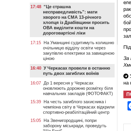
еле
17:48
“Це страшна
рак
несправедливість”: мати
обо
хворого на СМА 13-річного
хлопця із Драбівщини просить
бой
ОВА виділити кошти на
про
дороговартісні ліки
за
17:15
На Уманщині судитимуть колишню
Пі
очільницю відділу освіти через
закупівлю електрики за завищеною
За
ціною
Хм
16:40
У Черкасах провели в останню
путь двох загиблих воїнів
У
на
16:07
До 1 вересня у Черкасах
оновлюють дорожню розмітку біля
навчальних закладів (ФОТОФАКТ)
П
15:39
На честь загиблого захисника і
чемпіона світу в Черкасах відкрили
спортивно-реабілітаційний центр
15:05
На Звенигородщині, попри
заборону міськради, проведуть
“Ше.Fest”