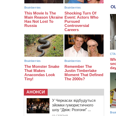
10:54
На Черкащині кількість укриттів
збільшилась уп’ятеро з початку
повномасштабної війни
АНОНСИ
У Черкасах відбудуться
зйомки гумористичного
шоу “Двіж: Розгони” ...
03 СЕРПНЯ