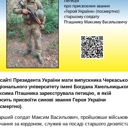
 сайті Президента України мати випускника Черкасько
ціонального університету імені Богдана Хмельницько
ксима Пташника зареєструвала петицію, в якій
осить присвоїти синові звання Героя України
осмертно)
.
арший солдат Максим Васильович, пройшовши військов
чання за кордоном, служив на посаді старшого дизеліст