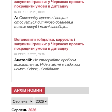
закупити іграшки: у Черкасах просять
покращити умови в дитсадку
07 СЕРПНЯ 2026, 10:09
А:
Споконвіку іграшки і все,що
стосується дитячого дозвілля,а
також-посуд і миючі засоби,к...
Встановити гойдалки, карусель і
закупити іграшки: у Черкасах просять
покращити умови в дитсадку
07 СЕРПНЯ 2026, 09:36
Анатолій:
Не створюйте проблем
вихователям. Ніде в місті в садочках
немає ні гірок, ні гойдалок, ...
АРХІВ НОВИН
Серпень
2026