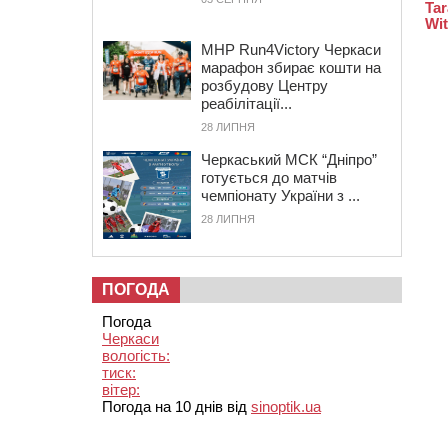
MHP Run4Victory Черкаси
марафон збирає кошти на
розбудову Центру
реабілітації...
28 ЛИПНЯ
Черкаський МСК “Дніпро”
готується до матчів
чемпіонату України з ...
28 ЛИПНЯ
ПОГОДА
Погода
Черкаси
вологість:
тиск:
вітер:
Погода на 10 днів від
sinoptik.ua