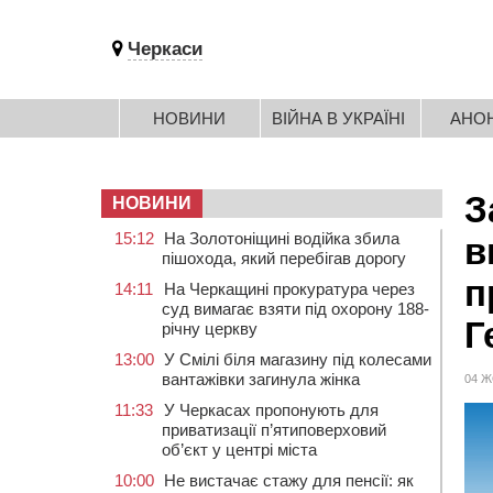
Черкаси
НОВИНИ
ВІЙНА В УКРАЇНІ
АНО
З
НОВИНИ
15:12
На Золотоніщині водійка збила
в
пішохода, який перебігав дорогу
п
14:11
На Черкащині прокуратура через
суд вимагає взяти під охорону 188-
Г
річну церкву
13:00
У Смілі біля магазину під колесами
вантажівки загинула жінка
04 Ж
11:33
У Черкасах пропонують для
приватизації п’ятиповерховий
об’єкт у центрі міста
10:00
Не вистачає стажу для пенсії: як