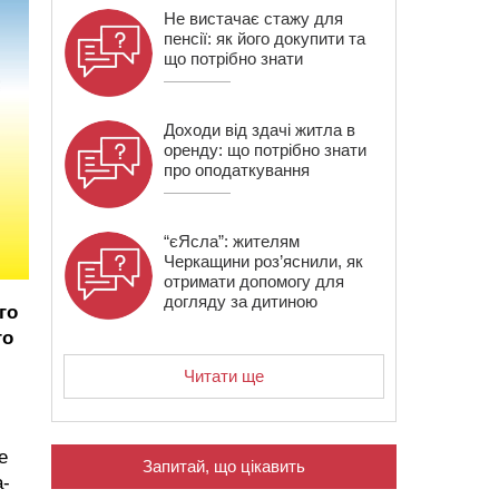
Не вистачає стажу для
пенсії: як його докупити та
що потрібно знати
Доходи від здачі житла в
оренду: що потрібно знати
про оподаткування
“єЯсла”: жителям
Черкащини роз’яснили, як
отримати допомогу для
догляду за дитиною
го
го
Читати ще
е
Запитай, що цікавить
а-