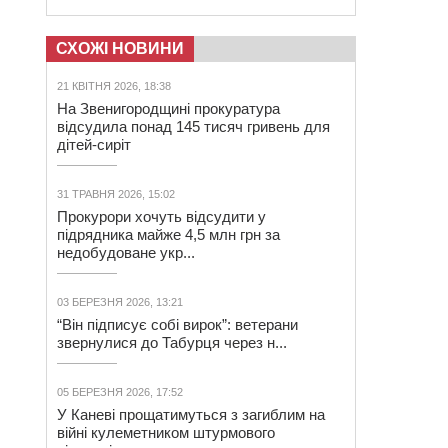
СХОЖІ НОВИНИ
21 КВІТНЯ 2026, 18:38
На Звенигородщині прокуратура
відсудила понад 145 тисяч гривень для
дітей-сиріт
31 ТРАВНЯ 2026, 15:02
Прокурори хочуть відсудити у
підрядника майже 4,5 млн грн за
недобудоване укр...
03 БЕРЕЗНЯ 2026, 13:21
“Він підписує собі вирок”: ветерани
звернулися до Табурця через н...
05 БЕРЕЗНЯ 2026, 17:52
У Каневі прощатимуться з загиблим на
війні кулеметником штурмового