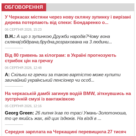
ОБГОВОРЕННЯ
У Черкасах містяни через нову скляну зупинку і вирізані
дерева потерпають від спеки: Бондаренко о...
06 СЕРПНЯ 2026, 15:23
В.Н.:
А що з зупинкою Дружби народів?Чому вона
скляна(обідрана,брудна,розрахована на 3 людини...
Від 80 гривень за кілограм: в Україні прогнозують
стрибок цін на гречку
06 СЕРПНЯ 2026, 12:48
А:
Скільки кг гречки за такою вартістю може купити
звичайний український пенсіонер чи особ...
На черкаській дамбі загинув водій BMW, зіткнувшись на
зустрічній смузі із вантажівкою
05 СЕРПНЯ 2026, 12:16
Georg Green:
26 липня їхав по трасі Умань-Золотоноша,
то це якийсь жах, від цих їздюків. На вїзді в ...
Середня зарплата на Черкащині перевищила 27 тисяч