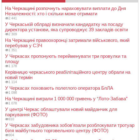
На Черкащині розпочнуть нараховувати виплати до Дня
Незалежності: хто і скільки може отримати
2 441
У Черкаській облраді визначили кандидатку на посаду
директора установи, яка супроводжує 39 закладів освіти
2 309
На Черкащині правоохоронці затримали військового, який
перебував у СЗЧ
1 351
У Черкасах пропонують перейменувати три провулки та
площу
1 178
Керівницю черкаського реабілітаційного центру обрали на
новий термін
1 114
У Черкасах поховають полеглого оператора БпЛА
1 098
На Черкащині виграли 1 000 000 гривень у “Лото-Забава”
1 078
У центрі Черкас облаштували новий майданчик для
паркування (ФОТО)
910
У Черкасах забудовника зобов’язали розблокувати тротуар
біля майбутнього торговельного центру (ФОТО)
904