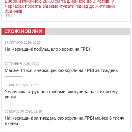
Вибоїни глибиною 20-30 см та шириною до 3 метрів: у
Черкасах просять відремонтувати під’їзд до житлових
будинків
885
СХОЖІ НОВИНИ
17 ЛЮТОГО 2026, 16:23
На Черкащині побільшало хворих на ГРВІ
19 ТРАВНЯ 2026, 09:12
Майже 4 тисячі черкащан захворіли на ГРВІ за тиждень
29 КВІТНЯ 2026, 17:08
Уманчанка отруїлася грибами, які купила на стихійному
ринку
23 БЕРЕЗНЯ 2026, 19:35
На Черкащині за тиждень захворіли на ГРВІ майже 6 тисяч
людей