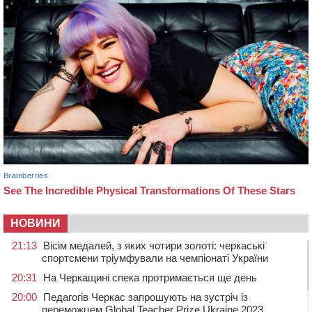
НОВИНИ
21:13
Вісім медалей, з яких чотири золоті: черкаські
спортсмени тріумфували на чемпіонаті України
20:31
На Черкащині спека протримається ще день
20:00
Педагогів Черкас запрошують на зустріч із
переможцем Global Teacher Prize Ukraine 2023