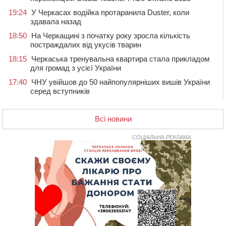
19:24
У Черкасах водійка протаранила Duster, коли
здавала назад
18:50
На Черкащині з початку року зросла кількість
постраждалих від укусів тварин
18:15
Черкаська тренувальна квартира стала прикладом
для громад з усієї України
17:40
ЧНУ увійшов до 50 найпопулярніших вишів України
серед вступників
17:07
На Хімселищі у Черкасах облаштували новий
контейнерний майданчик
Всі новини
16:32
Без розтину грудної клітки: у Черкасах 75-річній
пацієнтці замінили аортальний клапан
СОЦІАЛЬНА РЕКЛАМА
16:00
У Черкаському онкоцентрі встановили сонячну
електростанцію за понад пів мільйона гривень
15:30
У Київській області прощаються з полеглим на
фронті жителем Монастирищини
14:53
У Черкасах містяни через нову скляну зупинку і
вирізані дерева потерпають від спеки: Бондаренко
обіцяє масштабне озеленення