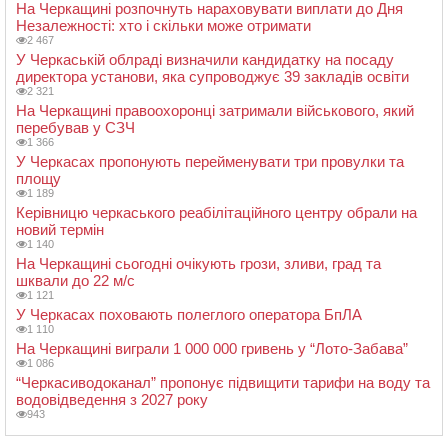
На Черкащині розпочнуть нараховувати виплати до Дня
Незалежності: хто і скільки може отримати
2 467
У Черкаській облраді визначили кандидатку на посаду
директора установи, яка супроводжує 39 закладів освіти
2 321
На Черкащині правоохоронці затримали військового, який
перебував у СЗЧ
1 366
У Черкасах пропонують перейменувати три провулки та
площу
1 189
Керівницю черкаського реабілітаційного центру обрали на
новий термін
1 140
На Черкащині сьогодні очікують грози, зливи, град та
шквали до 22 м/с
1 121
У Черкасах поховають полеглого оператора БпЛА
1 110
На Черкащині виграли 1 000 000 гривень у “Лото-Забава”
1 086
“Черкасиводоканал” пропонує підвищити тарифи на воду та
водовідведення з 2027 року
943