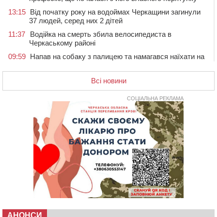
13:15
Від початку року на водоймах Черкащини загинули
37 людей, серед них 2 дітей
11:37
Водійка на смерть збила велосипедиста в
Черкаському районі
09:59
Напав на собаку з палицею та намагався наїхати на
іншу тварину: на Уманщині поліція відкрила
кримінальне провадження
Всі новини
08:44
Безкоштовне харчування, укриття та STEM: Черкаси
готують освітню галузь до нового навчального року
СОЦІАЛЬНА РЕКЛАМА
08 СЕРПНЯ 2026, СУБОТА
20:32
Черкаські вершники здобули нагороди української
першості
19:33
На Уманщині експосадовицю відділу освіти
судитимуть через завдані бюджету збитки
18:30
У Єрках прощатимуться з полеглим на Курщині
стрільцем ДШВ
17:29
Апеляційний суд підтвердив стягнення майже 250
тис. грн шкоди за незаконний вилов риби
АНОНСИ