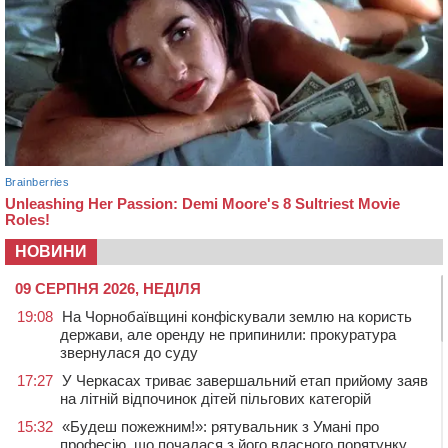
НОВИНИ
09 СЕРПНЯ 2026, НЕДІЛЯ
19:08
На Чорнобаївщині конфіскували землю на користь
держави, але оренду не припинили: прокуратура
звернулася до суду
17:27
У Черкасах триває завершальний етап прийому заяв
на літній відпочинок дітей пільгових категорій
15:32
«Будеш пожежним!»: рятувальник з Умані про
професію, що почалася з його власного порятунку