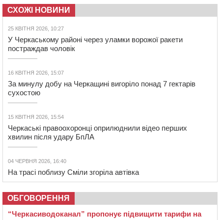
СХОЖІ НОВИНИ
25 КВІТНЯ 2026, 10:27
У Черкаському районі через уламки ворожої ракети
постраждав чоловік
16 КВІТНЯ 2026, 15:07
За минулу добу на Черкащині вигоріло понад 7 гектарів
сухостою
15 КВІТНЯ 2026, 15:54
Черкаські правоохоронці оприлюднили відео перших
хвилин після удару БпЛА
04 ЧЕРВНЯ 2026, 16:40
На трасі поблизу Сміли згоріла автівка
ОБГОВОРЕННЯ
“Черкасиводоканал” пропонує підвищити тарифи на