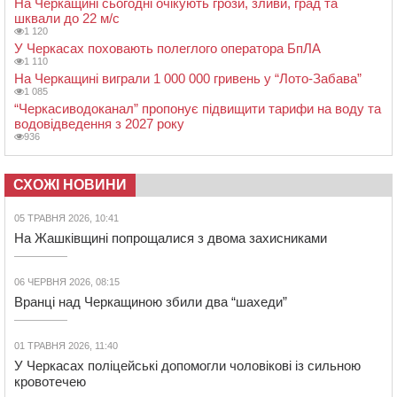
На Черкащині сьогодні очікують грози, зливи, град та
шквали до 22 м/с
1 120
У Черкасах поховають полеглого оператора БпЛА
1 110
На Черкащині виграли 1 000 000 гривень у “Лото-Забава”
1 085
“Черкасиводоканал” пропонує підвищити тарифи на воду та
водовідведення з 2027 року
936
СХОЖІ НОВИНИ
05 ТРАВНЯ 2026, 10:41
На Жашківщині попрощалися з двома захисниками
06 ЧЕРВНЯ 2026, 08:15
Вранці над Черкащиною збили два “шахеди”
01 ТРАВНЯ 2026, 11:40
У Черкасах поліцейські допомогли чоловікові із сильною
кровотечею