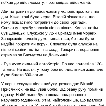
поїхав до військкомату, - розповідає військовий.
Аби потрапити до військкомату чоловік простояв пів
дня. Каже, тоді була черга. Віталій зізнається, що
йому пощастило потрапити до своєї бригади.
Спочатку службу чоловік ніс на півночі Києва, потім
був Донецьк. Службою у 72-й бригаді імені Чорних
Запорожців чоловік дуже пишається, бо там були
надійні побратими поруч. Спочатку була служба на
півночі країни, потім – на сході. Говорить, поранення
отримав за Бахмутом на Донеччині:
- Був дуже сильний артобстріл. По нас прилетіла 120-
та міна. На щастя, у тому бою всі лишилися живі, але
було багато 300-сотих.
У перші секунди після вибуху, розповідає Віталій
Присяжнюк, не відчував болю. Відірвану руку побачив
одразу. Найбільше було шкода подарованого
наручного годинника. Утім, найголовніше, що вдалося
зберегти – життя. У тому бою його врятували звичайні