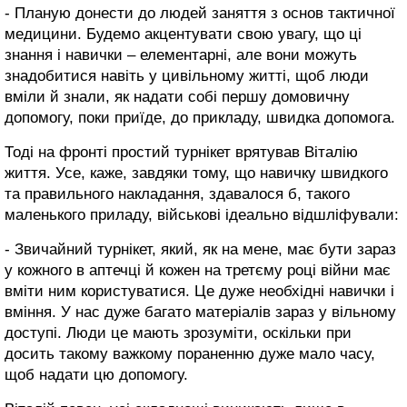
- Планую донести до людей заняття з основ тактичної
медицини. Будемо акцентувати свою увагу, що ці
знання і навички – елементарні, але вони можуть
знадобитися навіть у цивільному житті, щоб люди
вміли й знали, як надати собі першу домовичну
допомогу, поки приїде, до прикладу, швидка допомога.
Тоді на фронті простий турнікет врятував Віталію
життя. Усе, каже, завдяки тому, що навичку швидкого
та правильного накладання, здавалося б, такого
маленького приладу, військові ідеально відшліфували:
- Звичайний турнікет, який, як на мене, має бути зараз
у кожного в аптечці й кожен на третєму році війни має
вміти ним користуватися. Це дуже необхідні навички і
вміння. У нас дуже багато матеріалів зараз у вільному
доступі. Люди це мають зрозуміти, оскільки при
досить такому важкому пораненню дуже мало часу,
щоб надати цю допомогу.