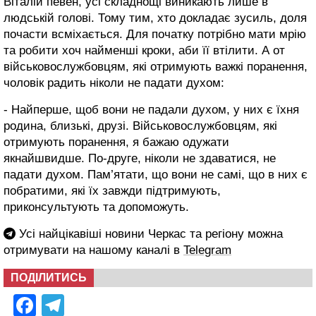
Віталій певен, усі складнощі виникають лише в
людській голові. Тому тим, хто докладає зусиль, доля
почасти всміхається. Для початку потрібно мати мрію
та робити хоч найменші кроки, аби її втілити. А от
військовослужбовцям, які отримують важкі поранення,
чоловік радить ніколи не падати духом:
- Найперше, щоб вони не падали духом, у них є їхня
родина, близькі, друзі. Військовослужбовцям, які
отримують поранення, я бажаю одужати
якнайшвидше. По-друге, ніколи не здаватися, не
падати духом. Пам’ятати, що вони не самі, що в них є
побратими, які їх завжди підтримують,
приконсультують та допоможуть.
Усі найцікавіші новини Черкас та регіону можна
отримувати на нашому каналі в
Telegram
ПОДІЛИТИСЬ
Facebook
Telegram