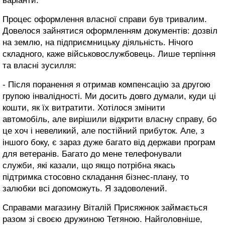
варіанти.
Процес оформлення власної справи був тривалим.
Довелося зайнятися оформленням документів: дозвіл
на землю, на підприємницьку діяльність. Нічого
складного, каже військовослужбовець. Лише терпіння
та власні зусилля:
- Після поранення я отримав компенсацію за другою
групою інвалідності. Ми досить довго думали, куди ці
кошти, як їх витратити. Хотілося змінити
автомобіль, але вирішили відкрити власну справу, бо
це хоч і невеликий, але постійний прибуток. Але, з
іншого боку, є зараз дуже багато від держави програм
для ветеранів. Багато до мене телефонували
служби, які казали, що якщо потрібна якась
підтримка стосовно складання бізнес-плану, то
залюбки всі допоможуть. Я задоволений.
Справами магазину Віталій Присяжнюк займається
разом зі своєю дружиною Тетяною. Найголовніше,