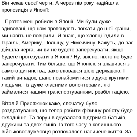
Він чекав своєї черги. А через пів року надійшла
пропозиція з Японії:
- Протез мені робили в Японії. Ми були дуже
здивовані, що нам пропонують поїхати до цієї країни,
ми навіть не повірили. Я знаю, що хлопці їздили в
Ізраїль, Америку, Польщу, у Німеччину. Кажуть, до вас
дійшла черга, чи ви не будете заперечувати, якщо
будете протезувати в Японії? Ну, звісно, ніхто не буде
заперечувати. Тим більше, що Японією я цікавився з
самого дитинства, захоплювався цією державою. І
такий випадок, шанс познайомитися з дуже крутими
людьми, із дуже класними волонтерами, які
займалися нашим транспортуванням, реабілітацією.
Віталій Присяжнюк каже, спочатку було
роздратування, що тепер робити фізичну роботу буде
складніше. Та поруч відчувалася підтримка батьків,
дружини та двох синів. Із того часу в колишнього
військовослужбовця розпочалося насичене життя. За