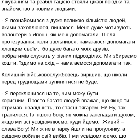
лікуванням та реабілітацією стояли цікаві поїздки та
знайомство з новими людьми:
- Я познайомився з дуже великою кількістю людей,
якими захоплююся, пишаюся. Мене дуже мотивують
волонтери з Японії, які мені допомагали. Після
протезування, коли звільнився, намагаюся допомагати
хлопцям своїм, бо дуже багато моїх друзів,
побратимів служать у різних підрозділах. Ми збираємо
кошти, їздимо на схід – намагаємося допомагати так.
Колишній військовослужбовець вирішив, що ніколи
перед труднощами зупинятися не буде.
- Я переключився на те, чим можу бути
корисним. Просто багато людей вважає, що якщо ти
отримав інвалідність, то стаєш тягарем. Ні! Ну, так
трапилося. Із іншого боку, як можна занепадати духом,
якщо ми всі усвідомлюємо, куди йдемо. Живий – і
слава Богу! Ми ж не в парку йшли на прогулянку, а
свідомо робили свій вибір. І ми усвідомлюємо, що