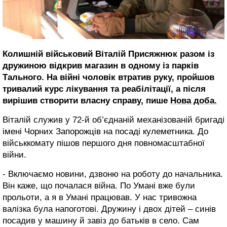
Колишній військовий Віталій Присяжнюк разом із
дружиною відкрив магазин в одному із парків
Тального. На війні чоловік втратив руку, пройшов
тривалий курс лікування та реабілітації, а після
вирішив створити власну справу, пише
Нова доба.
Віталій служив у 72-й об’єднаній механізованій бригаді
імені Чорних Запорожців на посаді кулеметника. До
військкомату пішов першого дня повномасштабної
війни.
- Включаємо новини, дзвоню на роботу до начальника.
Він каже, що почалася війна. По Умані вже були
прольоти, а я в Умані працював. У нас тривожна
валізка була напоготові. Дружину і двох дітей – синів
посадив у машину й завіз до батьків в село. Сам