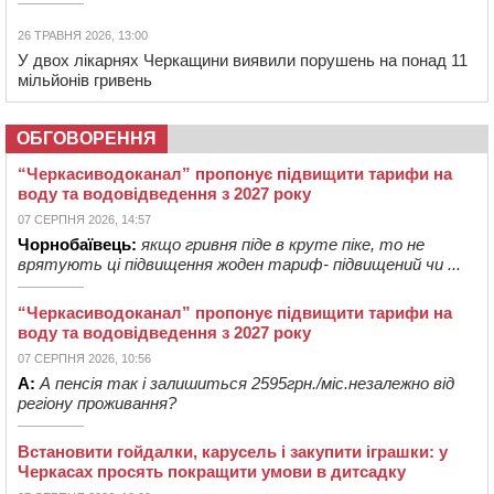
26 ТРАВНЯ 2026, 13:00
У двох лікарнях Черкащини виявили порушень на понад 11
мільйонів гривень
ОБГОВОРЕННЯ
“Черкасиводоканал” пропонує підвищити тарифи на
воду та водовідведення з 2027 року
07 СЕРПНЯ 2026, 14:57
Чорнобаївець:
якщо гривня піде в круте піке, то не
врятують ці підвищення жоден тариф- підвищений чи ...
“Черкасиводоканал” пропонує підвищити тарифи на
воду та водовідведення з 2027 року
07 СЕРПНЯ 2026, 10:56
А:
А пенсія так і залишиться 2595грн./міс.незалежно від
регіону проживання?
Встановити гойдалки, карусель і закупити іграшки: у
Черкасах просять покращити умови в дитсадку