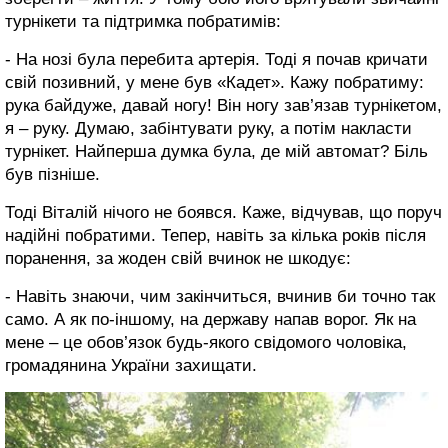
турнікети та підтримка побратимів:
- На нозі була перебита артерія. Тоді я почав кричати
свій позивний, у мене був «Кадет». Кажу побратиму:
рука байдуже, давай ногу! Він ногу зав’язав турнікетом,
я – руку. Думаю, забінтувати руку, а потім накласти
турнікет. Найперша думка була, де мій автомат? Біль
був пізніше.
Тоді Віталій нічого не боявся. Каже, відчував, що поруч
надійні побратими. Тепер, навіть за кілька років після
поранення, за жоден свій вчинок не шкодує:
- Навіть знаючи, чим закінчиться, вчинив би точно так
само. А як по-іншому, на державу напав ворог. Як на
мене – це обов’язок будь-якого свідомого чоловіка,
громадянина України захищати.