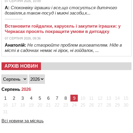
07 СЕРПНЯ 2026, 10:09
А:
Споконвіку іграшки і все,що стосується дитячого
дозвілля,а також-посуд і миючі засоби,к...
Встановити гойдалки, карусель і закупити іграшки: у
Черкасах просять покращити умови в дитсадку
07 СЕРПНЯ 2026, 09:36
Анатолій:
Не створюйте проблем вихователям. Ніде в
місті в садочках немає ні гірок, ні гойдалок, ...
АРХІВ НОВИН
Серпень
2026
1
2
3
4
5
6
7
8
9
10
11
12
13
14
15
16
17
18
19
20
21
22
23
24
25
26
27
28
29
30
31
Всі новини за місяць