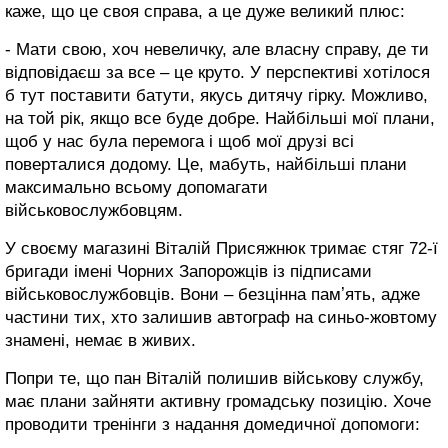
каже, що це своя справа, а це дуже великий плюс:
- Мати свою, хоч невеличку, але власну справу, де ти
відповідаєш за все – це круто. У перспективі хотілося
б тут поставити батути, якусь дитячу гірку. Можливо,
на той рік, якщо все буде добре. Найбільші мої плани,
щоб у нас була перемога і щоб мої друзі всі
поверталися додому. Це, мабуть, найбільші плани
максимально всьому допомагати
військовослужбовцям.
У своєму магазині Віталій Присяжнюк тримає стяг 72-ї
бригади імені Чорних Запорожців із підписами
військовослужбовців. Вони – безцінна памʼять, адже
частини тих, хто залишив автограф на синьо-жовтому
знамені, немає в живих.
Попри те, що пан Віталій полишив військову службу,
має плани зайняти активну громадську позицію. Хоче
проводити тренінги з надання домедичної допомоги: