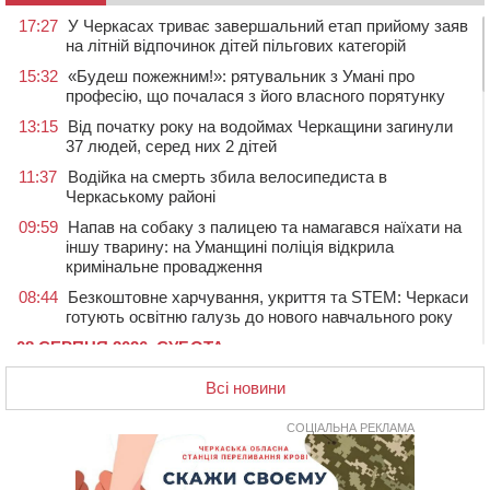
17:27
У Черкасах триває завершальний етап прийому заяв
на літній відпочинок дітей пільгових категорій
15:32
«Будеш пожежним!»: рятувальник з Умані про
професію, що почалася з його власного порятунку
13:15
Від початку року на водоймах Черкащини загинули
37 людей, серед них 2 дітей
11:37
Водійка на смерть збила велосипедиста в
Черкаському районі
09:59
Напав на собаку з палицею та намагався наїхати на
іншу тварину: на Уманщині поліція відкрила
кримінальне провадження
08:44
Безкоштовне харчування, укриття та STEM: Черкаси
готують освітню галузь до нового навчального року
08 СЕРПНЯ 2026, СУБОТА
20:32
Черкаські вершники здобули нагороди української
Всі новини
першості
19:33
На Уманщині експосадовицю відділу освіти
СОЦІАЛЬНА РЕКЛАМА
судитимуть через завдані бюджету збитки
18:30
У Єрках прощатимуться з полеглим на Курщині