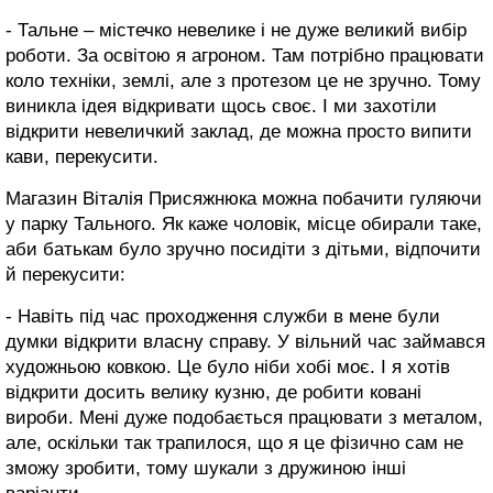
- Тальне – містечко невелике і не дуже великий вибір
роботи. За освітою я агроном. Там потрібно працювати
коло техніки, землі, але з протезом це не зручно. Тому
виникла ідея відкривати щось своє. І ми захотіли
відкрити невеличкий заклад, де можна просто випити
кави, перекусити.
Магазин Віталія Присяжнюка можна побачити гуляючи
у парку Тального. Як каже чоловік, місце обирали таке,
аби батькам було зручно посидіти з дітьми, відпочити
й перекусити:
- Навіть під час проходження служби в мене були
думки відкрити власну справу. У вільний час займався
художньою ковкою. Це було ніби хобі моє. І я хотів
відкрити досить велику кузню, де робити ковані
вироби. Мені дуже подобається працювати з металом,
але, оскільки так трапилося, що я це фізично сам не
зможу зробити, тому шукали з дружиною інші