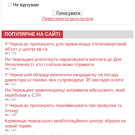
Не відчуваю
Переглянути результати
ПОПУЛЯРНЕ НА САЙТІ
У Черкасах пропонують для приватизації п’ятиповерховий
об’єкт у центрі міста
3 728
На Черкащині розпочнуть нараховувати виплати до Дня
Незалежності: хто і скільки може отримати
2 466
У Черкаській облраді визначили кандидатку на посаду
директора установи, яка супроводжує 39 закладів освіти
2 321
На Черкащині правоохоронці затримали військового, який
перебував у СЗЧ
1 365
У Черкасах пропонують перейменувати три провулки та
площу
1 189
Керівницю черкаського реабілітаційного центру обрали на
новий термін
1 140