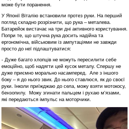
може бути поранення.
У Японії Віталію встановили протез руки. На перший
погляд складно розрізнити, що рука – металева.
Батарейок вистачає на три дні активного користування.
Попри те, що штучна рука досить надійна та
ергономічна, військовим із ампутаціями не завжди
просто до неї підлаштуватися:
- Дуже багато хлопців не можуть пересилити себе
емоційно, щоб надягти цей кусок металу. Спершу не
дуже приємно морально насамперед. Але з іншого
боку – я до нього звик. До нього ставлюся, як до своєї
руки. Інколи приїжджаю до села, можу взяти мотокосу,
бензопилу. Можу згинати пальцем і рухаю м’язами,
які передаються імпульс на моторчики.