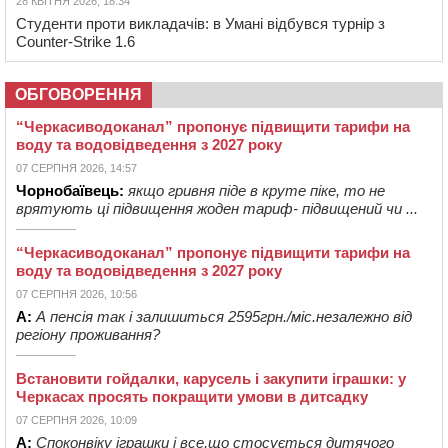
28 КВІТНЯ 2026, 18:34
Студенти проти викладачів: в Умані відбувся турнір з
Counter-Strike 1.6
ОБГОВОРЕННЯ
“Черкасиводоканал” пропонує підвищити тарифи на
воду та водовідведення з 2027 року
07 СЕРПНЯ 2026, 14:57
Чорнобаївець:
якщо гривня піде в круте піке, то не
врятують ці підвищення жоден тариф- підвищений чи ...
“Черкасиводоканал” пропонує підвищити тарифи на
воду та водовідведення з 2027 року
07 СЕРПНЯ 2026, 10:56
А:
А пенсія так і залишиться 2595грн./міс.незалежно від
регіону проживання?
Встановити гойдалки, карусель і закупити іграшки: у
Черкасах просять покращити умови в дитсадку
07 СЕРПНЯ 2026, 10:09
А:
Споконвіку іграшки і все,що стосується дитячого