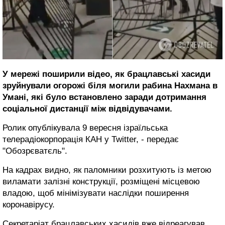
У мережі поширили відео, як брацлавські хасиди
зруйнували огорожі біля могили рабина Нахмана в
Умані, які було встановлено заради дотримання
соціальної дистанції між відвідувачами.
Ролик опублікувала 9 вересня ізраїльська
телерадіокорпорація КАН у Twitter, - передає
"Обозрєватєль".
На кадрах видно, як паломники розхитують із метою
виламати залізні конструкції, розміщені місцевою
владою, щоб мінімізувати наслідки поширення
коронавірусу.
Секретаріат брацлавських хасидів вже відреагував