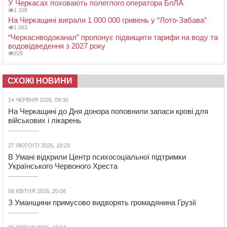
У Черкасах поховають полеглого оператора БпЛА
1 108
На Черкащині виграли 1 000 000 гривень у “Лото-Забава”
1 083
“Черкасиводоканал” пропонує підвищити тарифи на воду та
водовідведення з 2027 року
928
СХОЖІ НОВИНИ
14 ЧЕРВНЯ 2026, 09:30
На Черкащині до Дня донора поповнили запаси крові для
військових і лікарень
27 ЛЮТОГО 2026, 18:23
В Умані відкрили Центр психосоціальної підтримки
Українського Червоного Хреста
08 КВІТНЯ 2026, 20:08
З Уманщини примусово видворять громадянина Грузії