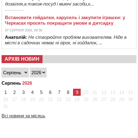
дозвілля,а також-посуд і миючі засоби,к...
Встановити гойдалки, карусель і закупити іграшки: у
Черкасах просять покращити умови в дитсадку
07 СЕРПНЯ 2026, 09:36
Анатолій:
Не створюйте проблем вихователям. Ніде в
місті в садочках немає ні гірок, ні гойдалок, ...
АРХІВ НОВИН
Серпень
2026
1
2
3
4
5
6
7
8
9
10
11
12
13
14
15
16
17
18
19
20
21
22
23
24
25
26
27
28
29
30
31
Всі новини за місяць