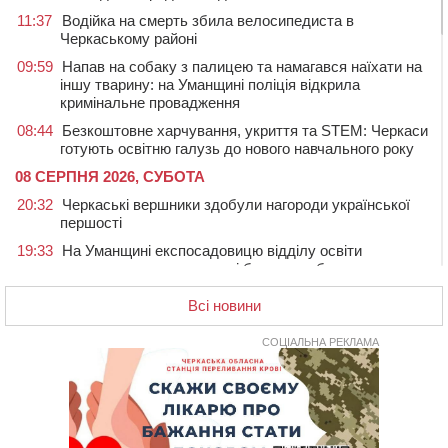
11:37
Водійка на смерть збила велосипедиста в
Черкаському районі
09:59
Напав на собаку з палицею та намагався наїхати на
іншу тварину: на Уманщині поліція відкрила
кримінальне провадження
08:44
Безкоштовне харчування, укриття та STEM: Черкаси
готують освітню галузь до нового навчального року
08 СЕРПНЯ 2026, СУБОТА
20:32
Черкаські вершники здобули нагороди української
першості
19:33
На Уманщині експосадовицю відділу освіти
судитимуть через завдані бюджету збитки
18:30
У Єрках прощатимуться з полеглим на Курщині
Всі новини
стрільцем ДШВ
СОЦІАЛЬНА РЕКЛАМА
17:29
Апеляційний суд підтвердив стягнення майже 250
тис. грн шкоди за незаконний вилов риби
16:07
У Черкасах за ніч виявили 15 порушників
комендантської години та 10 нетверезих водіїв
15:12
На Золотоніщині водійка збила пішохода, який