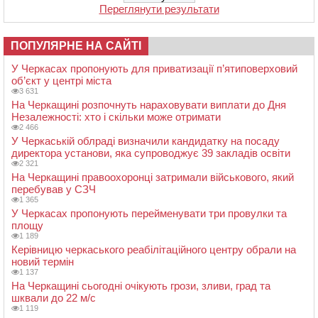
Переглянути результати
ПОПУЛЯРНЕ НА САЙТІ
У Черкасах пропонують для приватизації п’ятиповерховий
об’єкт у центрі міста
3 631
На Черкащині розпочнуть нараховувати виплати до Дня
Незалежності: хто і скільки може отримати
2 466
У Черкаській облраді визначили кандидатку на посаду
директора установи, яка супроводжує 39 закладів освіти
2 321
На Черкащині правоохоронці затримали військового, який
перебував у СЗЧ
1 365
У Черкасах пропонують перейменувати три провулки та
площу
1 189
Керівницю черкаського реабілітаційного центру обрали на
новий термін
1 137
На Черкащині сьогодні очікують грози, зливи, град та
шквали до 22 м/с
1 119