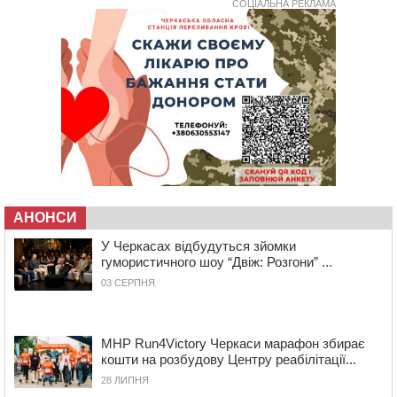
СОЦІАЛЬНА РЕКЛАМА
08 СЕРПНЯ 2026, СУБОТА
20:32
Черкаські вершники здобули нагороди української
першості
19:33
На Уманщині експосадовицю відділу освіти
судитимуть через завдані бюджету збитки
18:30
У Єрках прощатимуться з полеглим на Курщині
стрільцем ДШВ
17:29
Апеляційний суд підтвердив стягнення майже 250
тис. грн шкоди за незаконний вилов риби
АНОНСИ
16:07
У Черкасах за ніч виявили 15 порушників
комендантської години та 10 нетверезих водіїв
У Черкасах відбудуться зйомки
гумористичного шоу “Двіж: Розгони” ...
15:12
На Золотоніщині водійка збила пішохода, який
перебігав дорогу
03 СЕРПНЯ
14:11
На Черкащині прокуратура через суд вимагає взяти
під охорону 188-річну церкву
MHP Run4Victory Черкаси марафон збирає
13:00
У Смілі біля магазину під колесами вантажівки
кошти на розбудову Центру реабілітації...
загинула жінка
28 ЛИПНЯ
11:33
У Черкасах пропонують для приватизації