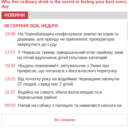
НОВИНИ
09 СЕРПНЯ 2026, НЕДІЛЯ
19:08
На Чорнобаївщині конфіскували землю на користь
держави, але оренду не припинили: прокуратура
звернулася до суду
17:27
У Черкасах триває завершальний етап прийому заяв
на літній відпочинок дітей пільгових категорій
15:32
«Будеш пожежним!»: рятувальник з Умані про
професію, що почалася з його власного порятунку
13:15
Від початку року на водоймах Черкащини загинули
37 людей, серед них 2 дітей
11:37
Водійка на смерть збила велосипедиста в
Черкаському районі
09:59
Напав на собаку з палицею та намагався наїхати на
іншу тварину: на Уманщині поліція відкрила
кримінальне провадження
Всі новини
08:44
Безкоштовне харчування, укриття та STEM: Черкаси
готують освітню галузь до нового навчального року