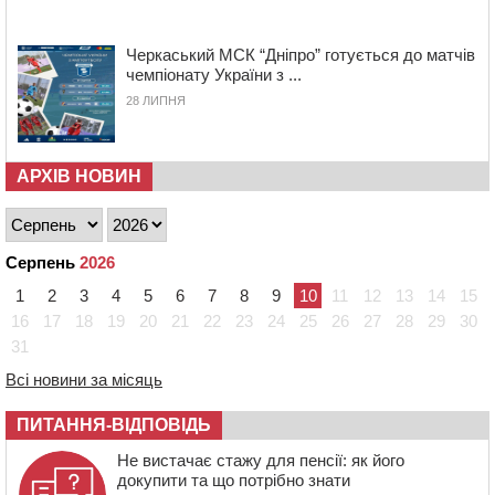
п’ятиповерховий об’єкт у центрі міста
10:00
Не вистачає стажу для пенсії: як його докупити та що
Черкаський МСК “Дніпро” готується до матчів
потрібно знати
чемпіонату України з ...
08:23
У Черкасах виявили низку недоліків у гуртожитку, де
28 ЛИПНЯ
проживають ВПО
07 СЕРПНЯ 2026, П'ЯТНИЦЯ
20:55
На Черкащині врятували рідкісного чорного грифа
АРХІВ НОВИН
(ФОТО)
20:13
Черкаси виділять близько 20 млн грн на роботу
ліцею “Перспектива” до кінця року
Серпень
2026
19:34
На Уманщині суд припинив право оренди земельних
ділянок, незаконно переданих іноземцем
1
2
3
4
5
6
7
8
9
10
11
12
13
14
15
16
17
18
19
20
21
22
23
24
25
26
27
28
29
30
19:00
Вихователька з Черкас і дві педагогині з області
стали фіналістками Global Teacher Prize Ukraine 2026
31
18:23
Зарядка, йога, сапи та нові знайомства: у Черкасах
Всі новини за місяць
закрили сезон літнього табору для людей поважного
віку
ПИТАННЯ-ВІДПОВІДЬ
17:48
“Це страшна несправедливість”: мати хворого на
Не вистачає стажу для пенсії: як його
СМА 13-річного хлопця із Драбівщини просить
докупити та що потрібно знати
ОВА виділити кошти на дороговартісні ліки