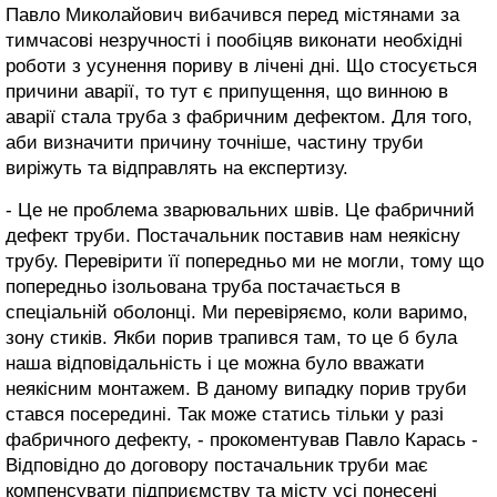
Павло Миколайович вибачився перед містянами за
тимчасові незручності і пообіцяв виконати необхідні
роботи з усунення пориву в лічені дні. Що стосується
причини аварії, то тут є припущення, що винною в
аварії стала труба з фабричним дефектом. Для того,
аби визначити причину точніше, частину труби
виріжуть та відправлять на експертизу.
- Це не проблема зварювальних швів. Це фабричний
дефект труби. Постачальник поставив нам неякісну
трубу. Перевірити її попередньо ми не могли, тому що
попередньо ізольована труба постачається в
спеціальній оболонці. Ми перевіряємо, коли варимо,
зону стиків. Якби порив трапився там, то це б була
наша відповідальність і це можна було вважати
неякісним монтажем. В даному випадку порив труби
стався посередині. Так може статись тільки у разі
фабричного дефекту, - прокоментував Павло Карась -
Відповідно до договору постачальник труби має
компенсувати підприємству та місту усі понесені