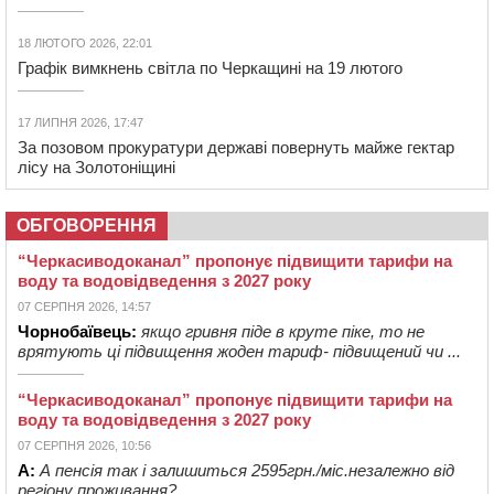
18 ЛЮТОГО 2026, 22:01
Графік вимкнень світла по Черкащині на 19 лютого
17 ЛИПНЯ 2026, 17:47
За позовом прокуратури державі повернуть майже гектар
лісу на Золотоніщині
ОБГОВОРЕННЯ
“Черкасиводоканал” пропонує підвищити тарифи на
воду та водовідведення з 2027 року
07 СЕРПНЯ 2026, 14:57
Чорнобаївець:
якщо гривня піде в круте піке, то не
врятують ці підвищення жоден тариф- підвищений чи ...
“Черкасиводоканал” пропонує підвищити тарифи на
воду та водовідведення з 2027 року
07 СЕРПНЯ 2026, 10:56
А:
А пенсія так і залишиться 2595грн./міс.незалежно від
регіону проживання?