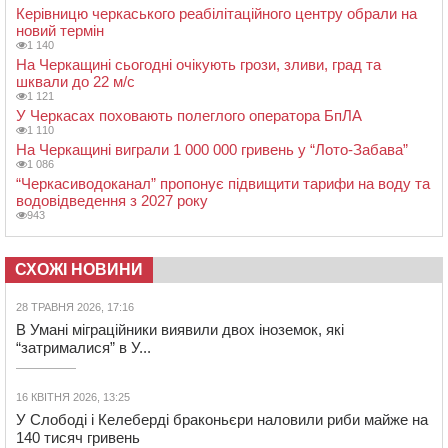
Керівницю черкаського реабілітаційного центру обрали на
новий термін
1 140
На Черкащині сьогодні очікують грози, зливи, град та
шквали до 22 м/с
1 121
У Черкасах поховають полеглого оператора БпЛА
1 110
На Черкащині виграли 1 000 000 гривень у “Лото-Забава”
1 086
“Черкасиводоканал” пропонує підвищити тарифи на воду та
водовідведення з 2027 року
943
СХОЖІ НОВИНИ
28 ТРАВНЯ 2026, 17:16
В Умані міграційники виявили двох іноземок, які
“затрималися” в У...
16 КВІТНЯ 2026, 13:25
У Слободі і Келеберді браконьєри наловили риби майже на
140 тисяч гривень