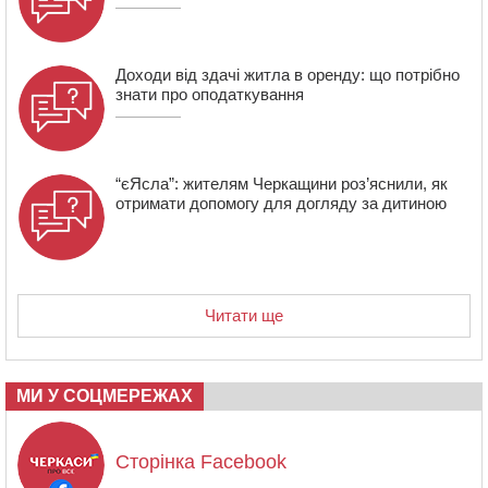
17:15
На Уманщині судитимуть колишню очільницю відділу
освіти через закупівлю електрики за завищеною
ціною
Доходи від здачі житла в оренду: що потрібно
знати про оподаткування
“єЯсла”: жителям Черкащини роз’яснили, як
отримати допомогу для догляду за дитиною
Читати ще
МИ У СОЦМЕРЕЖАХ
Сторінка Facebook