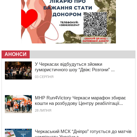
10:10
На Черкащині п’яний мотоцикліст зіткнувся з
мопедом: двоє людей у лікарні
09:42
Ветерани МСК “Дніпро” вибороли бронзу чемпіонату
України
08:57
На Уманщині підрядника зобов’язали сплатити понад
670 тис грн штрафу за незаконні зміни до договору
08:20
Обрано претендента на посаду директора
Мокрокалигірського психоневрологічного інтернату
АНОНСИ
07:23
Уманські міграційники видворили з країни грузина,
У Черкасах відбудуться зйомки
який відсидів термін у колонії
гумористичного шоу “Двіж: Розгони” ...
05 СЕРПНЯ 2026, СЕРЕДА
03 СЕРПНЯ
20:28
Наступні два дні на Черкащині прогнозують пік
африканського “пекла”
19:30
Проєкт просторового розвитку Корсунь-
MHP Run4Victory Черкаси марафон збирає
Шевченківської громади рекомендували до
кошти на розбудову Центру реабілітації...
погодження
28 ЛИПНЯ
18:45
У Звенигородці влада заборонила проводити масові
заходи
18:07
Боксерка з Черкащини готується до чемпіонату
Черкаський МСК “Дніпро” готується до матчів
Європи серед молоді
чемпіонату України з ...