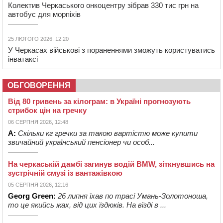
Колектив Черкаського онкоцентру зібрав 330 тис грн на
автобус для морпіхів
25 ЛЮТОГО 2026, 12:20
У Черкасах військові з пораненнями зможуть користуватись
інватаксі
ОБГОВОРЕННЯ
Від 80 гривень за кілограм: в Україні прогнозують
стрибок цін на гречку
06 СЕРПНЯ 2026, 12:48
А:
Скільки кг гречки за такою вартістю може купити
звичайний український пенсіонер чи особ...
На черкаській дамбі загинув водій BMW, зіткнувшись на
зустрічній смузі із вантажівкою
05 СЕРПНЯ 2026, 12:16
Georg Green:
26 липня їхав по трасі Умань-Золотоноша,
то це якийсь жах, від цих їздюків. На вїзді в ...