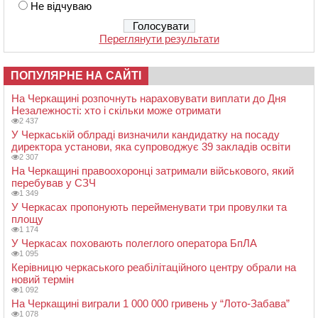
Не відчуваю
Переглянути результати
ПОПУЛЯРНЕ НА САЙТІ
На Черкащині розпочнуть нараховувати виплати до Дня
Незалежності: хто і скільки може отримати
2 437
У Черкаській облраді визначили кандидатку на посаду
директора установи, яка супроводжує 39 закладів освіти
2 307
На Черкащині правоохоронці затримали військового, який
перебував у СЗЧ
1 349
У Черкасах пропонують перейменувати три провулки та
площу
1 174
У Черкасах поховають полеглого оператора БпЛА
1 095
Керівницю черкаського реабілітаційного центру обрали на
новий термін
1 092
На Черкащині виграли 1 000 000 гривень у “Лото-Забава”
1 078