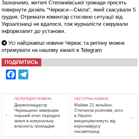
Зазначимо, жителі Степанківської громади просять
повернути дизель "Черкаси—Сміла", який скасували 5
грудня. Отримати коментар стосовно ситуації від
Укрзалізниці не вдалося, тож журналісти скерували
інформзапит до установи.
Усі найцікавіші новини Черкас та регіону можна
отримувати на нашому каналі в
Telegram
ПОДІЛИТИСЬ
Facebook
Telegram
ПОПЕРЕДНЯ НОВИНА
НАСТУПНА НОВИНА
Держгеокадастр
Майже 21 мільйон:
Черкащини завершив
Степанов розповів, кого
перший етап передачі
в Україні
землі в комунальну
вакцинуватимуть від
власність громадам
коронавірусу
насамперед