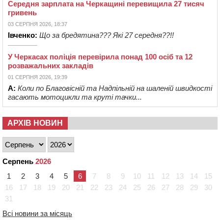
Середня зарплата на Черкащині перевищила 27 тисяч
гривень
03 СЕРПНЯ 2026, 18:37
Івченко:
Що за бредятина??? Які 27 середня??!!
У Черкасах поліція перевірила понад 100 осіб та 12
розважальних закладів
01 СЕРПНЯ 2026, 19:39
А:
Коли по Благовісній та Надпільній на шаленій швидкості
гасають мотоцикли та круті тачки...
АРХІВ НОВИН
Серпень
2026
1
2
3
4
5
6
7
8
9
10
11
12
13
14
15
16
17
18
19
20
21
22
23
24
25
26
27
28
29
30
31
Всі новини за місяць