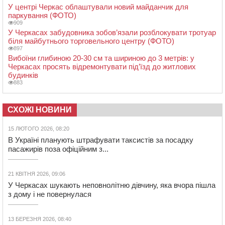
У центрі Черкас облаштували новий майданчик для
паркування (ФОТО)
909
У Черкасах забудовника зобов’язали розблокувати тротуар
біля майбутнього торговельного центру (ФОТО)
897
Вибоїни глибиною 20-30 см та шириною до 3 метрів: у
Черкасах просять відремонтувати під’їзд до житлових
будинків
883
СХОЖІ НОВИНИ
15 ЛЮТОГО 2026, 08:20
В Україні планують штрафувати таксистів за посадку
пасажирів поза офіційним з...
21 КВІТНЯ 2026, 09:06
У Черкасах шукають неповнолітню дівчину, яка вчора пішла
з дому і не повернулася
13 БЕРЕЗНЯ 2026, 08:40