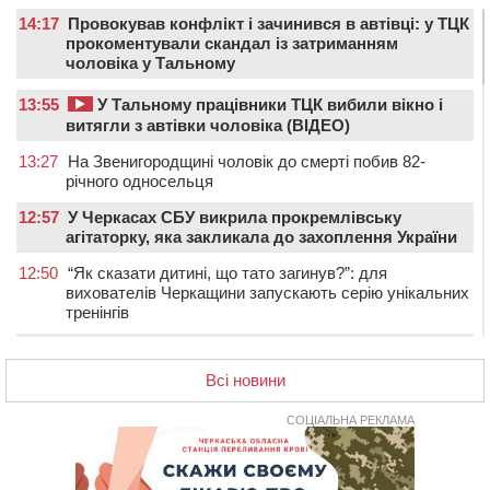
14:17
Провокував конфлікт і зачинився в автівці: у ТЦК
прокоментували скандал із затриманням
чоловіка у Тальному
13:55
У Тальному працівники ТЦК вибили вікно і
витягли з автівки чоловіка (ВІДЕО)
13:27
На Звенигородщині чоловік до смерті побив 82-
річного односельця
12:57
У Черкасах СБУ викрила прокремлівську
агітаторку, яка закликала до захоплення України
12:50
“Як сказати дитині, що тато загинув?”: для
вихователів Черкащини запускають серію унікальних
тренінгів
12:14
На Золотоніщині вже десяту добу гасять пожежу
торфу
Всі новини
11:35
Від 80 гривень за кілограм: в Україні прогнозують
СОЦІАЛЬНА РЕКЛАМА
стрибок цін на гречку
10:56
Захисника зі Звенигородщини, який обороняв
Авдіївку, нагородили “Комбатантським хрестом”