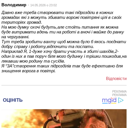
Володимир
14.05.2026 о 23:02
Давно вже треба створювати такі підрозділи в кожних
громадах які з можуть збивати ворожі повітряні цілі в своїх
територіях громад.
На мою думку охочі будуть,але стоїть питання як можна
буде витримати вдень ти на роботі а вночі і майже до ранку
на чергуванні.
Тут треба зробити вахту щоб можна було б якось поєднати
добру справу і роботу,відпочити та поспати.
Наприклад Я, 1-дуже хочу брати участь в збиті шахідів,2-
один із них в пав поруч біля мого будинку і трішки пошкодив,на
лякавши мою родину та сусідів.
Я “ЗА”створення таких підрозділів так буде ефективно для
знищення ворога в повітрі.
Відповіcти
РЕКЛАМА
РЕКЛАМА