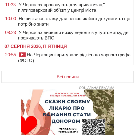
11:33
У Черкасах пропонують для приватизації
п’ятиповерховий об’єкт у центрі міста
10:00
Не вистачає стажу для пенсії: як його докупити та що
потрібно знати
08:23
У Черкасах виявили низку недоліків у гуртожитку, де
проживають ВПО
07 СЕРПНЯ 2026, П'ЯТНИЦЯ
20:55
На Черкащині врятували рідкісного чорного грифа
(ФОТО)
20:13
Черкаси виділять близько 20 млн грн на роботу
ліцею “Перспектива” до кінця року
Всі новини
19:34
На Уманщині суд припинив право оренди земельних
ділянок, незаконно переданих іноземцем
СОЦІАЛЬНА РЕКЛАМА
19:00
Вихователька з Черкас і дві педагогині з області
стали фіналістками Global Teacher Prize Ukraine 2026
18:23
Зарядка, йога, сапи та нові знайомства: у Черкасах
закрили сезон літнього табору для людей поважного
віку
17:48
“Це страшна несправедливість”: мати хворого на