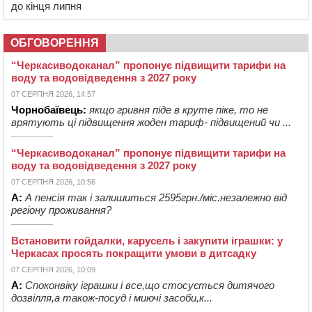
до кінця липня
ОБГОВОРЕННЯ
“Черкасиводоканал” пропонує підвищити тарифи на
воду та водовідведення з 2027 року
07 СЕРПНЯ 2026, 14:57
Чорнобаївець:
якщо гривня піде в круте піке, то не
врятують ці підвищення жоден тариф- підвищений чи ...
“Черкасиводоканал” пропонує підвищити тарифи на
воду та водовідведення з 2027 року
07 СЕРПНЯ 2026, 10:56
А:
А пенсія так і залишиться 2595грн./міс.незалежно від
регіону проживання?
Встановити гойдалки, карусель і закупити іграшки: у
Черкасах просять покращити умови в дитсадку
07 СЕРПНЯ 2026, 10:09
А:
Споконвіку іграшки і все,що стосується дитячого
дозвілля,а також-посуд і миючі засоби,к...