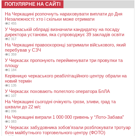
ПОПУЛЯРНЕ НА САЙТІ
На Черкащині розпочнуть нараховувати виплати до Дня
Незалежності: хто і скільки може отримати
2 455
У Черкаській облраді визначили кандидатку на посаду
директора установи, яка супроводжує 39 закладів освіти
2 317
На Черкащині правоохоронці затримали військового, який
перебував у СЗЧ
1 359
У Черкасах пропонують перейменувати три провулки та
площу
1 184
Керівницю черкаського реабілітаційного центру обрали на
новий термін
1 135
У Черкасах поховають полеглого оператора БпЛА
1 107
На Черкащині сьогодні очікують грози, зливи, град та
шквали до 22 м/с
1 096
На Черкащині виграли 1 000 000 гривень у “Лото-Забава”
1 083
У Черкасах забудовника зобов’язали розблокувати тротуар
біля майбутнього торговельного центру (ФОТО)