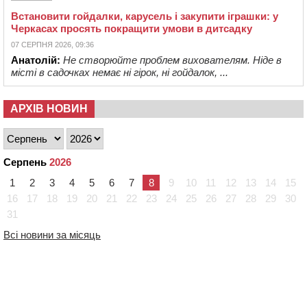
Встановити гойдалки, карусель і закупити іграшки: у
Черкасах просять покращити умови в дитсадку
07 СЕРПНЯ 2026, 09:36
Анатолій:
Не створюйте проблем вихователям. Ніде в
місті в садочках немає ні гірок, ні гойдалок, ...
АРХІВ НОВИН
Серпень
2026
1
2
3
4
5
6
7
8
9
10
11
12
13
14
15
16
17
18
19
20
21
22
23
24
25
26
27
28
29
30
31
Всі новини за місяць