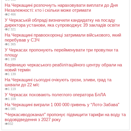
На Черкащині розпочнуть нараховувати виплати до Дня
Незалежності: хто і скільки може отримати
2 466
У Черкаській облраді визначили кандидатку на посаду
директора установи, яка супроводжує 39 закладів освіти
2 321
На Черкащині правоохоронці затримали військового, який
перебував у СЗЧ
1 365
У Черкасах пропонують перейменувати три провулки та
площу
1 189
Керівницю черкаського реабілітаційного центру обрали на
новий термін
1 139
На Черкащині сьогодні очікують грози, зливи, град та
шквали до 22 м/с
1 119
У Черкасах поховають полеглого оператора БпЛА
1 109
На Черкащині виграли 1 000 000 гривень у “Лото-Забава”
1 085
“Черкасиводоканал” пропонує підвищити тарифи на воду та
водовідведення з 2027 року
932