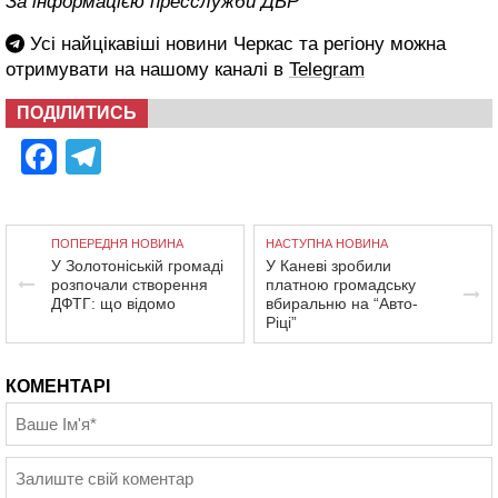
За інформацією пресслужби ДБР
Усі найцікавіші новини Черкас та регіону можна
отримувати на нашому каналі в
Telegram
ПОДІЛИТИСЬ
Facebook
Telegram
ПОПЕРЕДНЯ НОВИНА
НАСТУПНА НОВИНА
У Золотоніській громаді
У Каневі зробили
розпочали створення
платною громадську
ДФТГ: що відомо
вбиральню на “Авто-
Ріці”
КОМЕНТАРІ