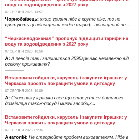
воду та водовідведення з 2027 року
07 СЕРПНЯ 2026, 14:57
Чорнобаївець:
якщо гривня піде в круте піке, то не
врятують ці підвищення жоден тариф- підвищений чи ...
“Черкасиводоканал” пропонує підвищити тарифи на
воду та водовідведення з 2027 року
07 СЕРПНЯ 2026, 10:56
А:
А пенсія так і залишиться 2595грн./міс.незалежно від
регіону проживання?
Встановити гойдалки, карусель і закупити іграшки: у
Черкасах просять покращити умови в дитсадку
07 СЕРПНЯ 2026, 10:09
А:
Споконвіку іграшки і все,що стосується дитячого
дозвілля,а також-посуд і миючі засоби,к...
Встановити гойдалки, карусель і закупити іграшки: у
Черкасах просять покращити умови в дитсадку
07 СЕРПНЯ 2026, 09:36
Анатолій:
Не створюйте проблем вихователям. Ніде в