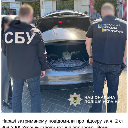
Наразі затриманому повідомили про підозру за ч. 2 ст.
369-2 КК України (зловживання впливом). Йому