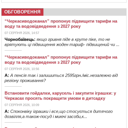
ОБГОВОРЕННЯ
“Черкасиводоканал” пропонує підвищити тарифи на
воду та водовідведення з 2027 року
07 СЕРПНЯ 2026, 14:57
Чорнобаївець:
якщо гривня піде в круте піке, то не
врятують ці підвищення жоден тариф- підвищений чи ...
“Черкасиводоканал” пропонує підвищити тарифи на
воду та водовідведення з 2027 року
07 СЕРПНЯ 2026, 10:56
А:
А пенсія так і залишиться 2595грн./міс.незалежно від
регіону проживання?
Встановити гойдалки, карусель і закупити іграшки: у
Черкасах просять покращити умови в дитсадку
07 СЕРПНЯ 2026, 10:09
А:
Споконвіку іграшки і все,що стосується дитячого
дозвілля,а також-посуд і миючі засоби,к...