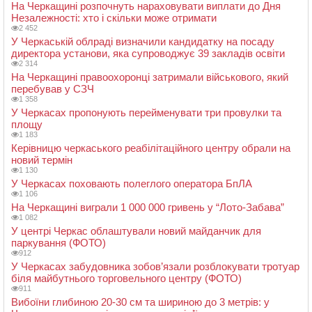
На Черкащині розпочнуть нараховувати виплати до Дня
Незалежності: хто і скільки може отримати
2 452
У Черкаській облраді визначили кандидатку на посаду
директора установи, яка супроводжує 39 закладів освіти
2 314
На Черкащині правоохоронці затримали військового, який
перебував у СЗЧ
1 358
У Черкасах пропонують перейменувати три провулки та
площу
1 183
Керівницю черкаського реабілітаційного центру обрали на
новий термін
1 130
У Черкасах поховають полеглого оператора БпЛА
1 106
На Черкащині виграли 1 000 000 гривень у “Лото-Забава”
1 082
У центрі Черкас облаштували новий майданчик для
паркування (ФОТО)
912
У Черкасах забудовника зобов’язали розблокувати тротуар
біля майбутнього торговельного центру (ФОТО)
911
Вибоїни глибиною 20-30 см та шириною до 3 метрів: у