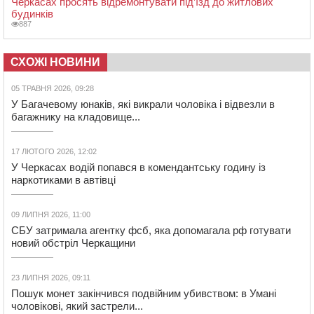
Черкасах просять відремонтувати під’їзд до житлових
будинків
887
СХОЖІ НОВИНИ
05 ТРАВНЯ 2026, 09:28
У Багачевому юнаків, які викрали чоловіка і відвезли в
багажнику на кладовище...
17 ЛЮТОГО 2026, 12:02
У Черкасах водій попався в комендантську годину із
наркотиками в автівці
09 ЛИПНЯ 2026, 11:00
СБУ затримала агентку фсб, яка допомагала рф готувати
новий обстріл Черкащини
23 ЛИПНЯ 2026, 09:11
Пошук монет закінчився подвійним убивством: в Умані
чоловікові, який застрели...