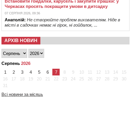
Встановити гойдалки, карусель і закупити іграшки: у
Черкасах просять покращити умови в дитсадку
07 СЕРПНЯ 2026, 09:36
Анатолій:
Не створюйте проблем вихователям. Ніде в
місті в садочках немає ні гірок, ні гойдалок, ...
АРХІВ НОВИН
Серпень
2026
1
2
3
4
5
6
7
8
9
10
11
12
13
14
15
16
17
18
19
20
21
22
23
24
25
26
27
28
29
30
31
Всі новини за місяць