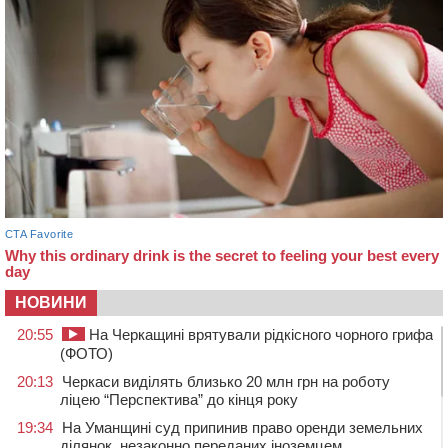
НОВИНИ
20:55
На Черкащині врятували рідкісного чорного грифа
(ФОТО)
20:13
Черкаси виділять близько 20 млн грн на роботу
ліцею “Перспектива” до кінця року
19:34
На Уманщині суд припинив право оренди земельних
ділянок, незаконно переданих іноземцем