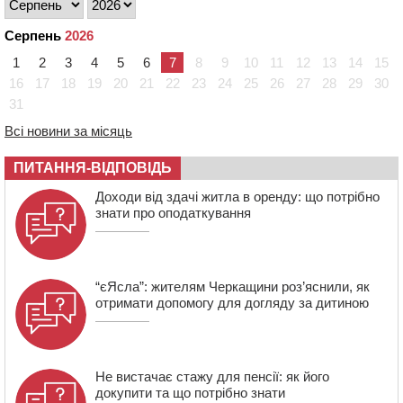
тарифи на воду та водовідведення з 2027 року
09:08
Встановити гойдалки, карусель і закупити іграшки: у
Серпень
2026
Черкасах просять покращити умови в дитсадку
1
2
3
4
5
6
7
8
9
10
11
12
13
14
15
08:22
“На щиті” у Чорнобаївську громаду повертається
16
17
18
19
20
21
22
23
24
25
26
27
28
29
30
полеглий біля Кліщіївки воїн
31
07:30
Понад 968 мільйонів гривень земельного податку
Всі новини за місяць
сплатили на Черкащині
06 СЕРПНЯ 2026, ЧЕТВЕР
ПИТАННЯ-ВІДПОВІДЬ
21:13
Вісім медалей, з яких чотири золоті: черкаські
Доходи від здачі житла в оренду: що потрібно
спортсмени тріумфували на чемпіонаті України
знати про оподаткування
“єЯсла”: жителям Черкащини роз’яснили, як
отримати допомогу для догляду за дитиною
Не вистачає стажу для пенсії: як його
докупити та що потрібно знати