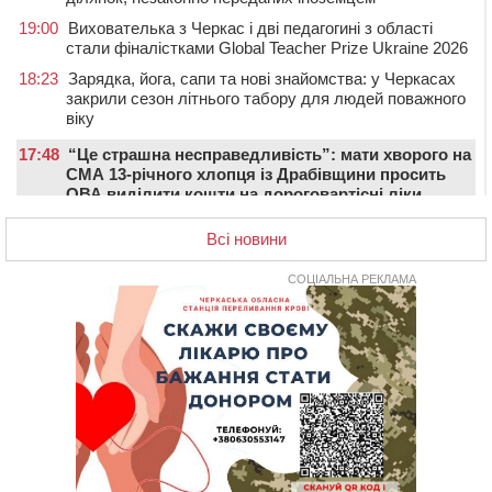
19:00
Вихователька з Черкас і дві педагогині з області
стали фіналістками Global Teacher Prize Ukraine 2026
18:23
Зарядка, йога, сапи та нові знайомства: у Черкасах
закрили сезон літнього табору для людей поважного
віку
17:48
“Це страшна несправедливість”: мати хворого на
СМА 13-річного хлопця із Драбівщини просить
ОВА виділити кошти на дороговартісні ліки
17:15
На Уманщині судитимуть колишню очільницю відділу
Всі новини
освіти через закупівлю електрики за завищеною
ціною
СОЦІАЛЬНА РЕКЛАМА
16:40
У Черкасах провели в останню путь двох
загиблих воїнів
16:07
До 1 вересня у Черкасах оновлюють дорожню
розмітку біля навчальних закладів (ФОТОФАКТ)
15:39
На честь загиблого захисника і чемпіона світу в
Черкасах відкрили спортивно-реабілітаційний центр
15:05
На Звенигородщині, попри заборону міськради,
проведуть “Ше.Fest”