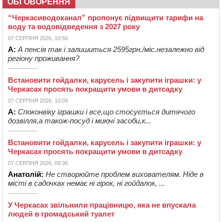
ОБГОВОРЕННЯ
“Черкасиводоканал” пропонує підвищити тарифи на
воду та водовідведення з 2027 року
07 СЕРПНЯ 2026, 10:56
А:
А пенсія так і залишиться 2595грн./міс.незалежно від
регіону проживання?
Встановити гойдалки, карусель і закупити іграшки: у
Черкасах просять покращити умови в дитсадку
07 СЕРПНЯ 2026, 10:09
А:
Споконвіку іграшки і все,що стосується дитячого
дозвілля,а також-посуд і миючі засоби,к...
Встановити гойдалки, карусель і закупити іграшки: у
Черкасах просять покращити умови в дитсадку
07 СЕРПНЯ 2026, 09:36
Анатолій:
Не створюйте проблем вихователям. Ніде в
місті в садочках немає ні гірок, ні гойдалок, ...
У Черкасах звільнили працівницю, яка не впускала
людей в громадський туалет