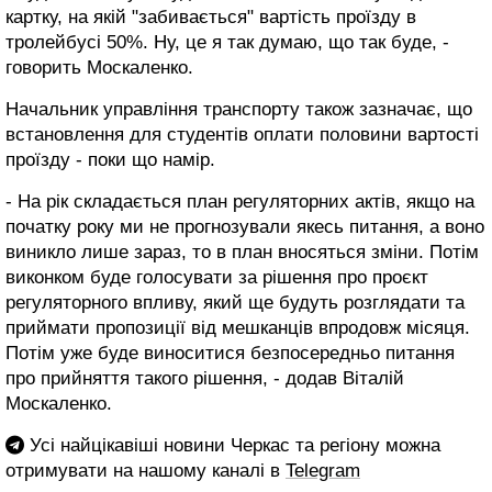
картку, на якій "забивається" вартість проїзду в
тролейбусі 50%. Ну, це я так думаю, що так буде, -
говорить Москаленко.
Начальник управління транспорту також зазначає, що
встановлення для студентів оплати половини вартості
проїзду - поки що намір.
- На рік складається план регуляторних актів, якщо на
початку року ми не прогнозували якесь питання, а воно
виникло лише зараз, то в план вносяться зміни. Потім
виконком буде голосувати за рішення про проєкт
регуляторного впливу, який ще будуть розглядати та
приймати пропозиції від мешканців впродовж місяця.
Потім уже буде виноситися безпосередньо питання
про прийняття такого рішення, - додав Віталій
Москаленко.
Усі найцікавіші новини Черкас та регіону можна
отримувати на нашому каналі в
Telegram