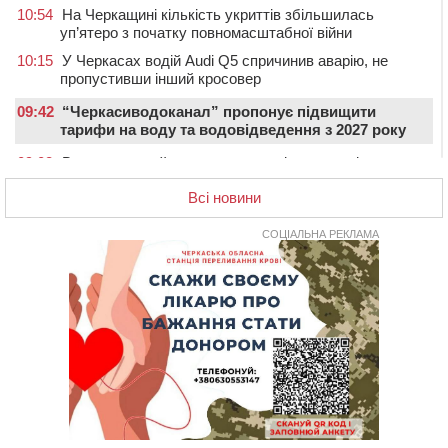
10:54
На Черкащині кількість укриттів збільшилась
уп’ятеро з початку повномасштабної війни
10:15
У Черкасах водій Audi Q5 спричинив аварію, не
пропустивши інший кросовер
09:42
“Черкасиводоканал” пропонує підвищити
тарифи на воду та водовідведення з 2027 року
09:08
Встановити гойдалки, карусель і закупити іграшки: у
Черкасах просять покращити умови в дитсадку
Всі новини
08:22
“На щиті” у Чорнобаївську громаду повертається
полеглий біля Кліщіївки воїн
СОЦІАЛЬНА РЕКЛАМА
07:30
Понад 968 мільйонів гривень земельного податку
сплатили на Черкащині
06 СЕРПНЯ 2026, ЧЕТВЕР
21:13
Вісім медалей, з яких чотири золоті: черкаські
спортсмени тріумфували на чемпіонаті України
20:31
На Черкащині спека протримається ще день
20:00
Педагогів Черкас запрошують на зустріч із
переможцем Global Teacher Prize Ukraine 2023