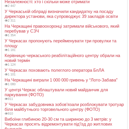
Незалежності: хто і скільки може отримати
2 447
У Черкаській облраді визначили кандидатку на посаду
директора установи, яка супроводжує 39 закладів освіти
2 311
На Черкащині правоохоронці затримали військового, який
перебував у СЗЧ
1 354
У Черкасах пропонують перейменувати три провулки та
площу
1 181
Керівницю черкаського реабілітаційного центру обрали на
новий термін
1 124
У Черкасах поховають полеглого оператора БпЛА
1 101
На Черкащині виграли 1 000 000 гривень у “Лото-Забава”
1 080
У центрі Черкас облаштували новий майданчик для
паркування (ФОТО)
911
У Черкасах забудовника зобов’язали розблокувати тротуар
біля майбутнього торговельного центру (ФОТО)
910
Вибоїни глибиною 20-30 см та шириною до 3 метрів: у
Черкасах просять відремонтувати під’їзд до житлових
будинків