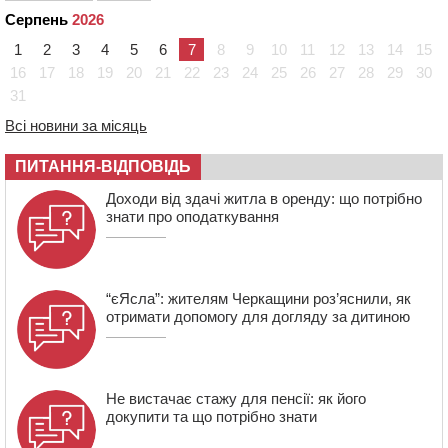
14:17
Провокував конфлікт і зачинився в автівці: у ТЦК
Серпень
2026
прокоментували скандал із затриманням
чоловіка у Тальному
1
2
3
4
5
6
7
8
9
10
11
12
13
14
15
16
17
18
19
20
21
22
23
24
25
26
27
28
29
30
13:55
У Тальному працівники ТЦК вибили вікно і
31
витягли з автівки чоловіка (ВІДЕО)
Всі новини за місяць
13:27
На Звенигородщині чоловік до смерті побив 82-
річного односельця
ПИТАННЯ-ВІДПОВІДЬ
12:57
У Черкасах СБУ викрила прокремлівську
Доходи від здачі житла в оренду: що потрібно
агітаторку, яка закликала до захоплення України
знати про оподаткування
“єЯсла”: жителям Черкащини роз’яснили, як
отримати допомогу для догляду за дитиною
Не вистачає стажу для пенсії: як його
докупити та що потрібно знати