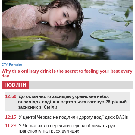
НОВИНИ
12:50
До останнього захищав українське небо:
внаслідок падіння вертольота загинув 28-річний
захисник зі Сміли
12:15
У центрі Черкас не поділили дорогу водії двох ВАЗів
11:29
У Черкасах до середини серпня обмежать рух
транспорту на трьох вулицях