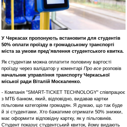
У Черкасах
пропонують
встановити для студентів
50% оплати проїзду в громадському транспорті
міста за умови пред’явлення студентського квитка.
Як студентам можна оплатити половину вартості
проїзду через валідатор у коментарі
Про все
розповів
начальник управління транспорту Черкаської
міської ради Віталій Москаленко.
- Компанія "SMART-TICKET TECHNOLOGY" співпрацює
з МТБ банком, який, відповідно, видавав картки
пільговим категоріям громадян. Я думаю, що так буде
й зі студентами. Хто бажатиме отримати 50% знижки,
має оформити відповідну картку, як у пільговиків.
Студент показує студентський квиток, йому видають