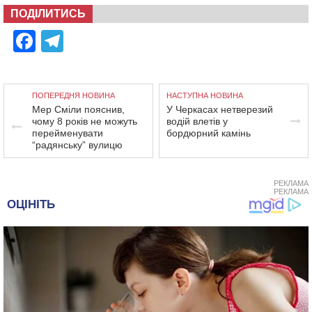
ПОДІЛИТИСЬ
Facebook
Telegram
ПОПЕРЕДНЯ НОВИНА
НАСТУПНА НОВИНА
Мер Сміли пояснив,
У Черкасах нетверезий
чому 8 років не можуть
водій влетів у
перейменувати
бордюрний камінь
“радянську” вулицю
РЕКЛАМА
РЕКЛАМА