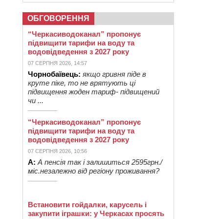
ОБГОВОРЕННЯ
“Черкасиводоканал” пропонує
підвищити тарифи на воду та
водовідведення з 2027 року
07 СЕРПНЯ 2026, 14:57
Чорнобаївець:
якщо гривня піде в
круте піке, то не врятують ці
підвищення жоден тариф- підвищений
чи ...
“Черкасиводоканал” пропонує
підвищити тарифи на воду та
водовідведення з 2027 року
07 СЕРПНЯ 2026, 10:56
А:
А пенсія так і залишиться 2595грн./
міс.незалежно від регіону проживання?
Встановити гойдалки, карусель і
закупити іграшки: у Черкасах просять