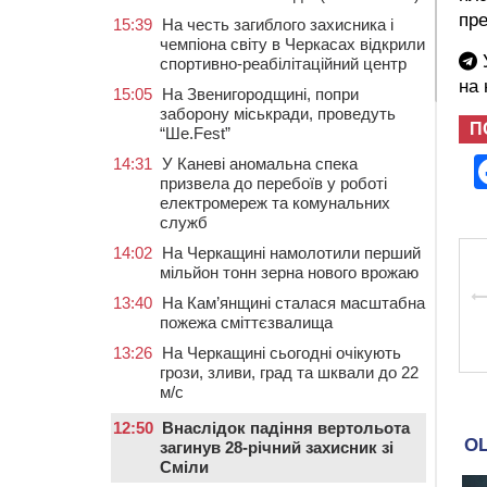
пре
15:39
На честь загиблого захисника і
чемпіона світу в Черкасах відкрили
У
спортивно-реабілітаційний центр
на
15:05
На Звенигородщині, попри
заборону міськради, проведуть
П
“Ше.Fest”
14:31
У Каневі аномальна спека
призвела до перебоїв у роботі
електромереж та комунальних
служб
14:02
На Черкащині намолотили перший
мільйон тонн зерна нового врожаю
13:40
На Кам’янщині сталася масштабна
пожежа сміттєзвалища
13:26
На Черкащині сьогодні очікують
грози, зливи, град та шквали до 22
м/с
12:50
Внаслідок падіння вертольота
загинув 28-річний захисник зі
Сміли