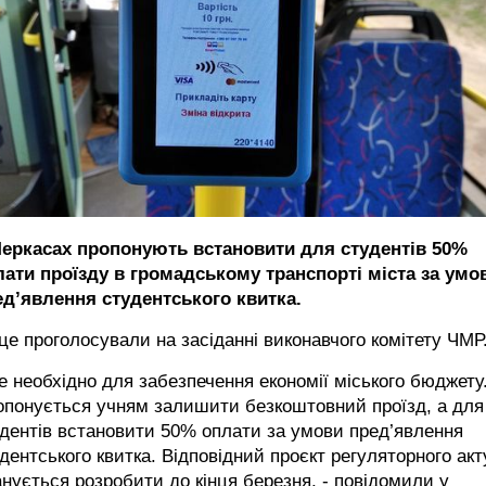
Черкасах пропонують встановити для студентів 50%
лати проїзду в громадському транспорті міста за умо
ед’явлення студентського квитка.
це проголосували на засіданні виконавчого комітету ЧМР
е необхідно для забезпечення економії міського бюджету
опонується учням залишити безкоштовний проїзд, а для
дентів встановити 50% оплати за умови пред’явлення
дентського квитка. Відповідний проєкт регуляторного акт
нується розробити до кінця березня, - повідомили у