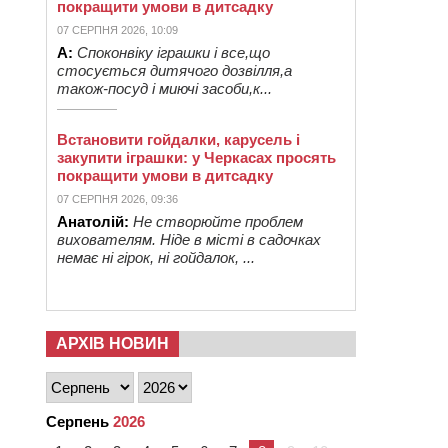
покращити умови в дитсадку
07 СЕРПНЯ 2026, 10:09
А:
Споконвіку іграшки і все,що
стосується дитячого дозвілля,а
також-посуд і миючі засоби,к...
Встановити гойдалки, карусель і
закупити іграшки: у Черкасах просять
покращити умови в дитсадку
07 СЕРПНЯ 2026, 09:36
Анатолій:
Не створюйте проблем
вихователям. Ніде в місті в садочках
немає ні гірок, ні гойдалок, ...
АРХІВ НОВИН
Серпень
2026