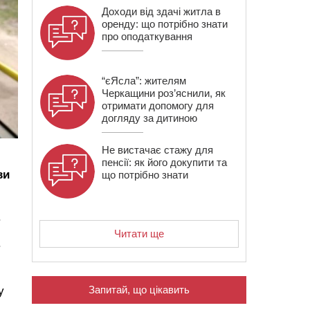
Доходи від здачі житла в
оренду: що потрібно знати
про оподаткування
“єЯсла”: жителям
Черкащини роз’яснили, як
отримати допомогу для
догляду за дитиною
Не вистачає стажу для
пенсії: як його докупити та
ви
що потрібно знати
.
Читати ще
.
Запитай, що цікавить
у