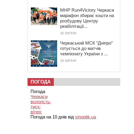
MHP Run4Victory Черкаси
марафон збирає кошти на
розбудову Центру
реабілітації...
28 ЛИПНЯ
Черкаський МСК “Дніпро”
готується до матчів
чемпіонату України з ...
28 ЛИПНЯ
ПОГОДА
Погода
Черкаси
вологість:
тиск:
вітер:
Погода на 10 днів від
sinoptik.ua