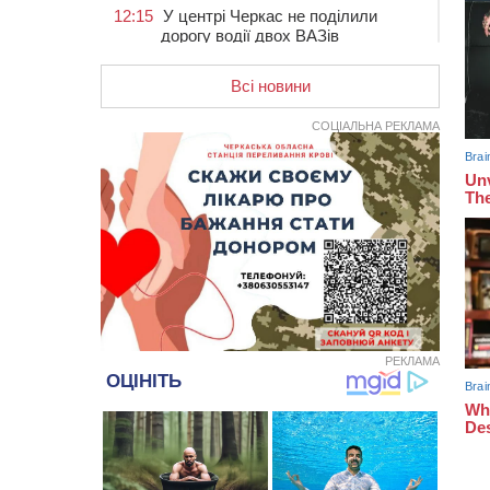
12:15
У центрі Черкас не поділили
дорогу водії двох ВАЗів
11:29
У Черкасах до середини серпня
обмежать рух транспорту на трьох
Всі новини
вулицях
СОЦІАЛЬНА РЕКЛАМА
10:54
На Черкащині кількість укриттів
збільшилась уп’ятеро з початку
повномасштабної війни
10:15
У Черкасах водій Audi Q5
спричинив аварію, не пропустивши
інший кросовер
09:42
“Черкасиводоканал” пропонує
підвищити тарифи на воду та
водовідведення з 2027 року
09:08
Встановити гойдалки, карусель і
РЕКЛАМА
закупити іграшки: у Черкасах
просять покращити умови в
дитсадку
08:22
“На щиті” у Чорнобаївську
громаду повертається полеглий