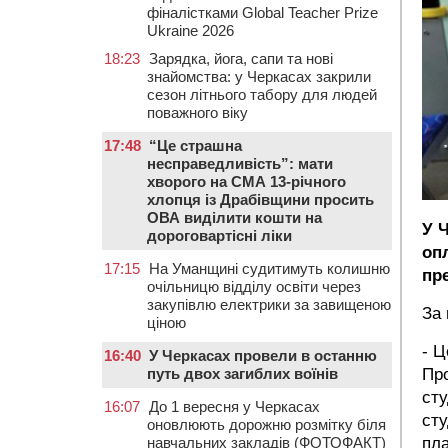
фіналістками Global Teacher Prize
Ukraine 2026
18:23
Зарядка, йога, сапи та нові
знайомства: у Черкасах закрили
сезон літнього табору для людей
поважного віку
17:48
“Це страшна
несправедливість”: мати
хворого на СМА 13-річного
хлопця із Драбівщини просить
ОВА виділити кошти на
У 
дороговартісні ліки
оп
17:15
На Уманщині судитимуть колишню
пр
очільницю відділу освіти через
закупівлю електрики за завищеною
За 
ціною
- Ц
16:40
У Черкасах провели в останню
Пр
путь двох загиблих воїнів
сту
16:07
До 1 вересня у Черкасах
сту
оновлюють дорожню розмітку біля
пла
навчальних закладів (ФОТОФАКТ)