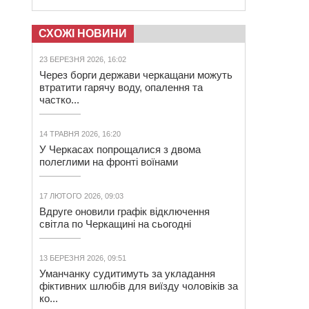
СХОЖІ НОВИНИ
23 БЕРЕЗНЯ 2026, 16:02
Через борги держави черкащани можуть
втратити гарячу воду, опалення та
частко...
14 ТРАВНЯ 2026, 16:20
У Черкасах попрощалися з двома
полеглими на фронті воїнами
17 ЛЮТОГО 2026, 09:03
Вдруге оновили графік відключення
світла по Черкащині на сьогодні
13 БЕРЕЗНЯ 2026, 09:51
Уманчанку судитимуть за укладання
фіктивних шлюбів для виїзду чоловіків за
ко...