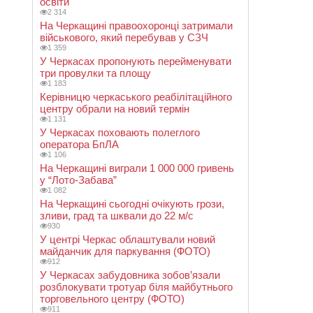
освіти
2 314
На Черкащині правоохоронці затримали
військового, який перебував у СЗЧ
1 359
У Черкасах пропонують перейменувати
три провулки та площу
1 183
Керівницю черкаського реабілітаційного
центру обрали на новий термін
1 131
У Черкасах поховають полеглого
оператора БпЛА
1 106
На Черкащині виграли 1 000 000 гривень
у “Лото-Забава”
1 082
На Черкащині сьогодні очікують грози,
зливи, град та шквали до 22 м/с
930
У центрі Черкас облаштували новий
майданчик для паркування (ФОТО)
912
У Черкасах забудовника зобов’язали
розблокувати тротуар біля майбутнього
торговельного центру (ФОТО)
911