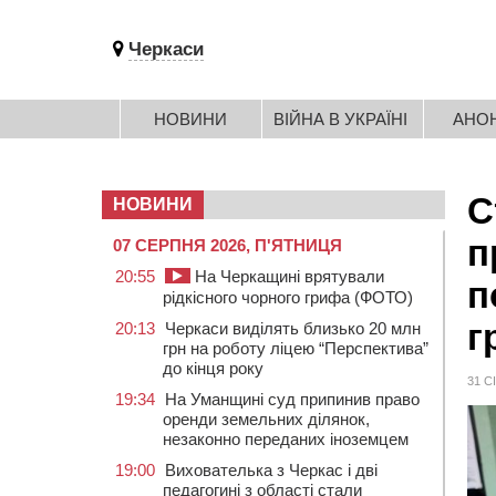
Черкаси
НОВИНИ
ВІЙНА В УКРАЇНІ
АНО
С
НОВИНИ
п
07 СЕРПНЯ 2026, П'ЯТНИЦЯ
20:55
На Черкащині врятували
п
рідкісного чорного грифа (ФОТО)
г
20:13
Черкаси виділять близько 20 млн
грн на роботу ліцею “Перспектива”
до кінця року
31 С
19:34
На Уманщині суд припинив право
оренди земельних ділянок,
незаконно переданих іноземцем
19:00
Вихователька з Черкас і дві
педагогині з області стали