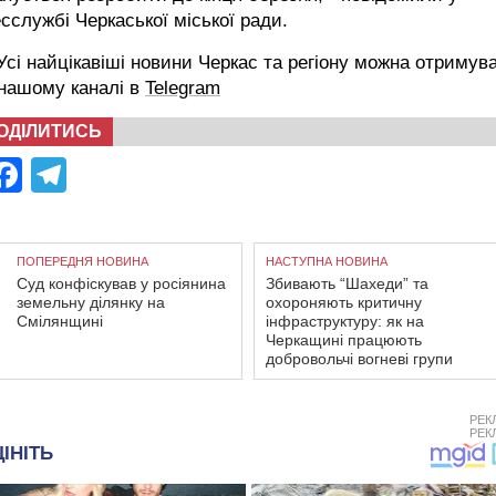
сслужбі Черкаської міської ради.
сі найцікавіші новини Черкас та регіону можна отримув
 нашому каналі в
Telegram
ОДІЛИТИСЬ
Facebook
Telegram
ПОПЕРЕДНЯ НОВИНА
НАСТУПНА НОВИНА
Суд конфіскував у росіянина
Збивають “Шахеди” та
земельну ділянку на
охороняють критичну
Смілянщині
інфраструктуру: як на
Черкащині працюють
добровольчі вогневі групи
РЕК
РЕК