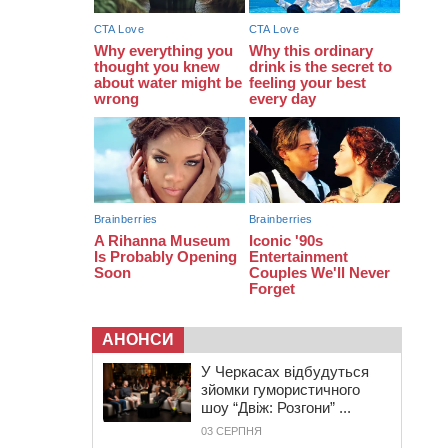
біля Кліщіївки воїн
07:30
Понад 968 мільйонів гривень
земельного податку сплатили на
Черкащині
06 СЕРПНЯ 2026, ЧЕТВЕР
21:13
Вісім медалей, з яких чотири
золоті: черкаські спортсмени
тріумфували на чемпіонаті України
АНОНСИ
У Черкасах відбудуться
зйомки гумористичного
шоу “Двіж: Розгони” ...
03 СЕРПНЯ